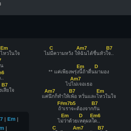
3
Em
C
Am7
B7
ะไ
หวในใจ
ไม่
มีความหวัง ให้
ฉันได้ชื่นหัวใ
จ..
7
ัน
Em
D
** แค่เพียงพรุ่ง
นี้ถ้าตื่น
มามอง
m6
..
Am7
ไปไ
ม่เจอเธอ
B7
งเ
สียใจ
Am7
B7
Em
แค่
นึกก็ทำให้เ
พ้อ หวั่นและไ
หวในใจ
F#m7b5
B7
ถ้
าเราจะต้องจาก
กัน
Em
D
Em6
7
|
Em
|
ไม่
ว่าด้วยเ
หตุผลใ
ด..
C
Am7
B7
Em
|