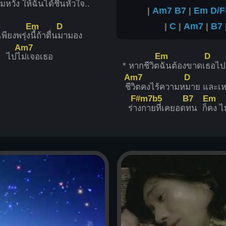
มหวัง ให้
ฉันได้ชื่นหัวใ
จ..
|
Am7
B7
|
Em
D/F
Em
D
|
C
|
Am7
|
B7
เพียงพรุ่ง
นี้ถ้าตื่น
มามอง
Am7
Em
D
ไปไ
ม่เจอเธอ
* หากชีวิต
ฉันต้องขาดเ
ธอไป
Am7
D
ชี
วิตคงไร้ความห
มาย และเห
F#m7b5
B7
Em
ร่า
งกายที่เคยอด
ทน ก็
คง ไม