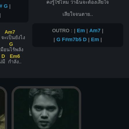
คง
รู้ใช่ไหม ว่า
ฉันจะต้องเ
สียใจ
#
G
|
เสียใจจนตาย..
|
OUTRO : |
Em
|
Am7
|
Am7
 จะเ
ป็นยังไง
|
G
F#m7b5
D
|
Em
|
G
มือน
ไร้พลัง
D
Em6
่
มี กำ
ลัง..