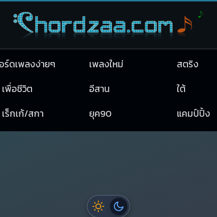
อร์ดเพลงง่ายๆ
เพลงใหม่
สตริง
เพื่อชีวิต
อีสาน
ใต้
เร็กเก้/สกา
ยุค90
แคมป์ปิ้ง