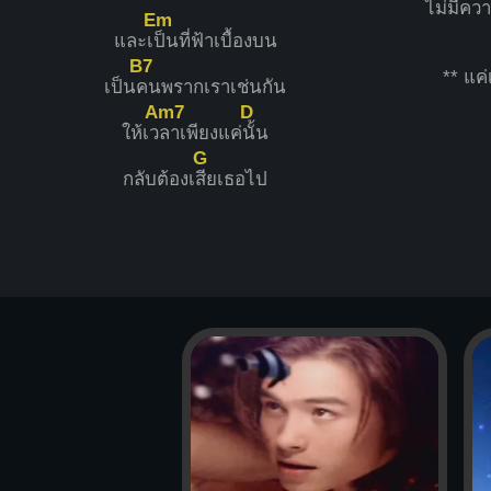
ไม่
มีควา
Em
และเ
ป็นที่ฟ้าเบื้องบน
B7
** แค่
เป็น
คนพรากเราเช่นกัน
Am7
D
ให้เว
ลาเพียงแค่
นั้น
G
กลับต้องเ
สียเธอไป