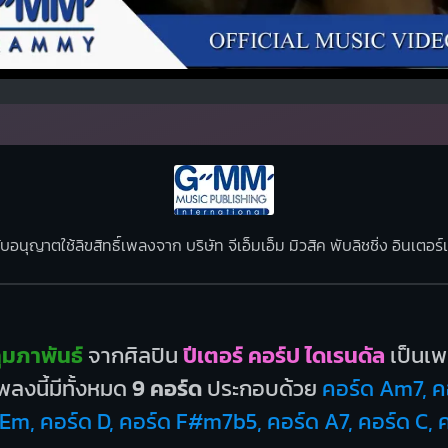
ับอนุญาตใช้ลิขสิทธิ์เพลงจาก บริษัท จีเอ็มเอ็ม มิวสิค พับลิชชิ่ง อินเตอ
ุมภาพันธ์
จากศิลปิน
ปีเตอร์ คอร์ป ไดเรนดัล
เป็นเ
ลงนี้มีทั้งหมด
9 คอร์ด
ประกอบด้วย
คอร์ด Am7, ค
 Em, คอร์ด D, คอร์ด F#m7b5, คอร์ด A7, คอร์ด C,