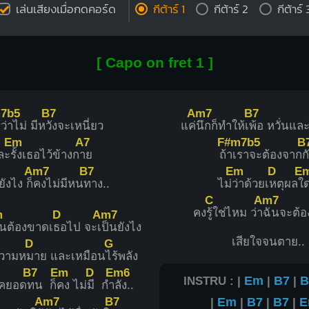
เล่นเสียงเมื่อกดคอร์ด
กีต้าร์ 1
กีต้าร์ 2
กีต้าร์ 
[ Capo on fret 1 ]
7b5
B7
Am7
B7
้ว่าไม่ มีห
วังจะเหนี่ยว
แค่
นึกก็ทำให้เ
พ้อ หวั่นแล
Em
A7
F#m7b5
B
ละ
รั้งเธอไว้ข้างก
าย
ถ้
าเราจะต้องจาก
ก
Am7
B7
Em
D
E
ังไง ก็
คงไม่มีหน
ทาง..
ไม่
ว่าด้วยเ
หตุผลใ
ด
C
Am7
คง
รู้ใช่ไหม ว่า
ฉันจะต้อ
m
D
Am7
ันต้องขาดเ
ธอไป จะเ
ป็นยังไง
เสียใจจนตาย..
D
G
ความห
มาย และเหมือน
ไร้พลัง
B7
Em
D
Em6
INSTRU : |
Em
|
B7
|
B
เคยอด
ทน ก็
คง ไม่
มี กำ
ลัง..
Am7
B7
|
Em
|
B7
|
B7
|