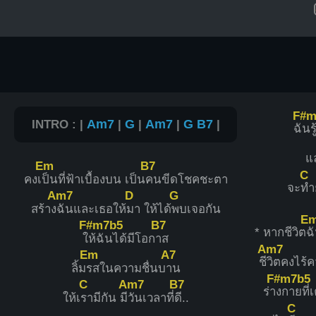
F#m
INTRO : |
Am7
|
G
|
Am7
|
G
B7
|
ฉั
นรู
แ
Em
B7
C
คงเ
ป็นที่ฟ้าเบื้องบน เป็น
คนขีดโชคชะตา
จะ
ทำย
Am7
D
G
สร้าง
ฉันและเธอให้
มา ให้ได้
พบเจอกัน
E
F#m7b5
B7
* หากชีวิต
ฉ
ใ
ห้ฉันได้มีโอก
าส
Am7
Em
A7
ชี
วิตคงไร้
ลิ้ม
รสในความชื่นบ
าน
F#m7b5
C
Am7
B7
ร่า
งกายที่
ให้เ
รามีกัน มี
วันเวลาที่
ดี..
C