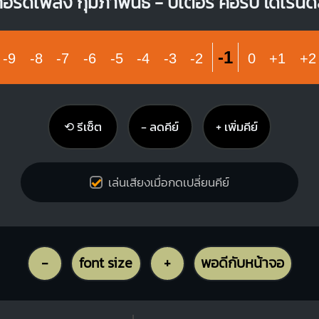
อร์ดเพลง กุมภาพันธ์ - ปีเตอร์ คอร์ป ไดเรนด
-1
-9
-8
-7
-6
-5
-4
-3
-2
0
+1
+2
⟲ รีเซ็ต
− ลดคีย์
+ เพิ่มคีย์
เล่นเสียงเมื่อกดเปลี่ยนคีย์
-
font size
+
พอดีกับหน้าจอ