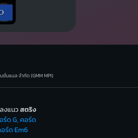
ร์เนชั่นแนล จำกัด (GMM MPI)
พลงแนว
สตริง
อร์ด G, คอร์ด
 คอร์ด Em6