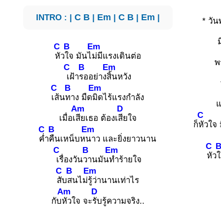
INTRO : |
C
B
|
Em
|
C
B
|
Em
|
* วันพ
ม
C
B
Em
หัว
ใจ มันไ
ม่มีแรงเดินต่อ
พ
C
B
Em
เฝ้า
รออย่าง
สิ้นหวัง
C
B
Em
เส้น
ทาง มืด
มิดไร้แรงกำลัง
แ
Am
D
C
เมื่อเ
สียเธอ ต้องเ
สียใจ
ก็
หัวใจ 
C
B
Em
ค่ำ
คืนเหน็บห
นาว และยิ่งยาวนาน
C
C
B
Em
หัว
ใ
เรื่องวัน
วานมัน
ทำร้ายใจ
C
B
Em
สับ
สนไม่
รู้ว่านานเท่าไร
Am
D
กับ
หัวใจ จะ
รับรู้ความจริง..