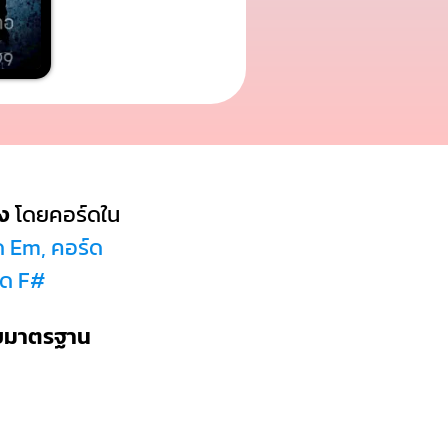
ง
โดยคอร์ดใน
ด Em, คอร์ด
์ด F#
บบมาตรฐาน