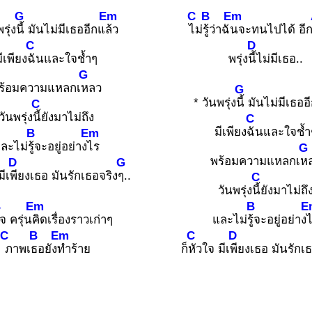
G
Em
C
B
Em
รุ่ง
นี้ มันไม่มีเธออีกแ
ล้ว
ไม่
รู้ว่าฉั
นจะทนไปได้ อีก
C
D
ีเพียง
ฉันและใจช้ำๆ
พรุ่ง
นี้ไม่มีเธอ..
G
ร้อมความแหลกเ
หลว
G
* วันพรุ่ง
นี้ มันไม่มีเธออ
C
วันพรุ่ง
นี้ยังมาไม่ถึง
C
มีเพียง
ฉันและใจช้ำ
B
Em
ละไม่
รู้จะอยู่อย่าง
ไร
G
พร้อมความแหลกเ
ห
D
G
มีเ
พียงเธอ มันรักเธอจริง
ๆ..
C
วันพรุ่ง
นี้ยังมาไม่ถึ
B
Em
B
E
จ ครุ่น
คิดเรื่องราวเก่าๆ
และไม่
รู้จะอยู่อย่าง
C
B
Em
C
D
ภาพเ
ธอยัง
ทำร้าย
ก็
หัวใจ มีเ
พียงเธอ มันรักเ