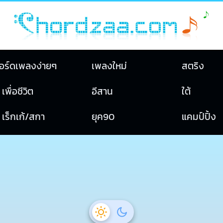
อร์ดเพลงง่ายๆ
เพลงใหม่
สตริง
เพื่อชีวิต
อีสาน
ใต้
เร็กเก้/สกา
ยุค90
แคมป์ปิ้ง