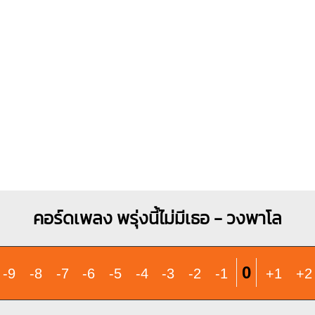
O
O
O
X
1
1
1
1
1
1
2
1
2
2
3
3
4
A
F#
X
O
O
1
1
1
2
3
1
1
1
2
3
4
คอร์ดเพลง พรุ่งนี้ไม่มีเธอ - วงพาโล
0
-9
-8
-7
-6
-5
-4
-3
-2
-1
+1
+2