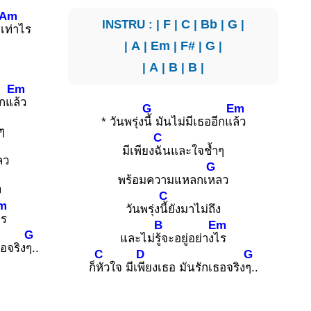
Am
INSTRU : |
F
|
C
|
Bb
|
G
|
เ
ท่าไร
|
A
|
Em
|
F#
|
G
|
|
A
|
B
|
B
|
Em
ีกแ
ล้ว
G
Em
* วันพรุ่ง
นี้ มันไม่มีเธออีกแ
ล้ว
ๆ
C
มีเพียง
ฉันและใจช้ำๆ
ลว
G
พร้อมความแหลกเ
หลว
ง
C
m
วันพรุ่ง
นี้ยังมาไม่ถึง
ไร
B
Em
G
และไม่
รู้จะอยู่อย่าง
ไร
ธอจริง
ๆ..
C
D
G
ก็
หัวใจ มีเ
พียงเธอ มันรักเธอจริง
ๆ..