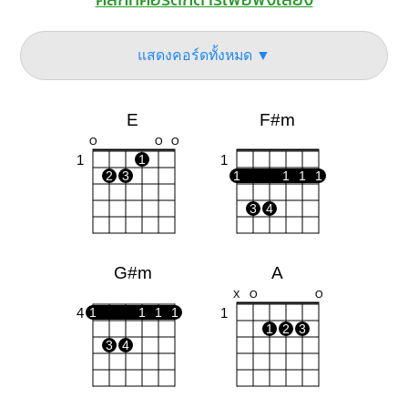
แสดงคอร์ดทั้งหมด ▼
E
F#m
O
O
O
1
1
1
2
3
1
1
1
1
3
4
G#m
A
X
O
O
4
1
1
1
1
1
1
2
3
3
4