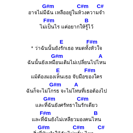
G#m
C#m
C#
อาจไม่มี
ฉัน เหลืออยู่ในห้
วงความ
จำ
F#m
B
ไม่เ
ป็นไร แค่อยากให้
รู้ไว้
E
F#m
* ว่าฉันนั้นยัง
รักเธอ หมดทั้ง
หัวใจ
G#m
A
ฉันนั้นยังเหมื
อนเดิมไม่เปลี่ยนไปไ
หน
E
F#m
แม้ต้องมองเ
ห็นเธอ จับมือข
องใคร
G#m
A
ฉันก็จะไม่โก
รธ จะไม่โ
ทษที่เธอต้องไป
G#m
C#m
และที่
ฉันยังศรัทธาใน
รักเดียว
F#m
B
และที่
ฉันยังไม่เหลียวมองคนไ
หน
G#m
C#m
C#