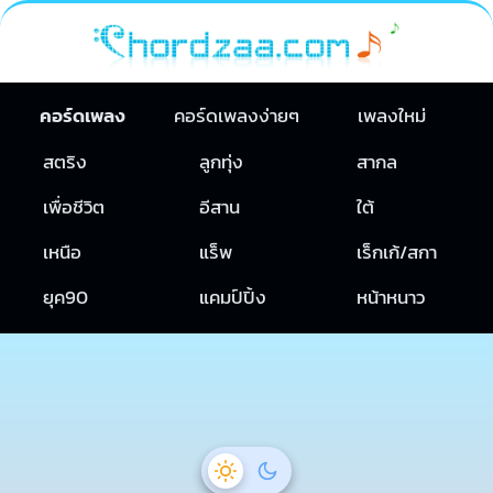
คอร์ดเพลง
คอร์ดเพลงง่ายๆ
เพลงใหม่
สตริง
ลูกทุ่ง
สากล
เพื่อชีวิต
อีสาน
ใต้
เหนือ
แร็พ
เร็กเก้/สกา
ยุค90
แคมป์ปิ้ง
หน้าหนาว