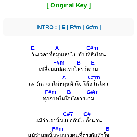
[ Original Key ]
INTRO : |
E
|
F#m
|
G#m
|
E
A
C#m
วันเวลาที่ห
มุนเลยไป ทำให้
สิ่งไหน
F#m
B
E
เปลี่ยนแ
ปลงเท่าไ
หร่ ก็ต
าม
A
C#m
แต่วันเวลาไม่ห
มุนหัวใจ ให้ห
วั่นไหว
F#m
B
G#m
ทุก
ภาพในใ
จยังสวยงา
ม
C#7
C#
แม้ว่าเรานั้นแ
ยกกันไป
ตั้งนาน
F#m
B
แม้ว่าเธอนั้น
พบบางคนที่ตรงกับหัวใ
จ