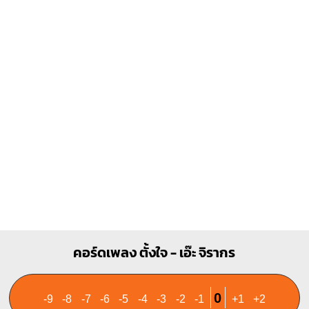
C#m
B
X
X
O
X
1
1
1
2
3
1
1
2
3
4
C#7
C#
X
X
X
X
1
4
1
1
1
2
2
3
4
3
4
คอร์ดเพลง ตั้งใจ - เอ๊ะ จิรากร
0
-9
-8
-7
-6
-5
-4
-3
-2
-1
+1
+2