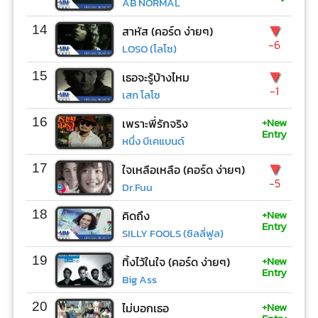
AB NORMAL
▼
14
สาหัส (คอร์ด ง่ายๆ)
-6
LOSO (โลโซ)
▼
15
เธอจะรู้บ้างไหม
-1
เสก โลโซ
+New
16
เพราะพี่รักจริง
Entry
หนึ่ง บีเคแบนด์
▼
17
ใจเหลือเหลือ (คอร์ด ง่ายๆ)
-5
Dr.Fuu
+New
18
คิดถึง
Entry
SILLY FOOLS (ซิลลี่ฟูล)
+New
19
ทิ้งไว้ในใจ (คอร์ด ง่ายๆ)
Entry
Big Ass
+New
20
ไม่บอกเธอ