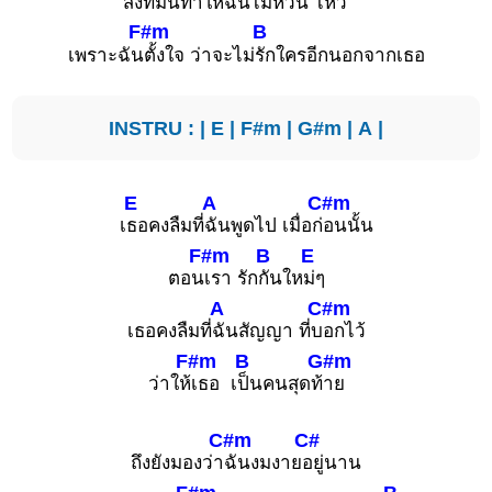
สิ่งที่
มันทำให้ฉันไม่ห
วั่น ไหว
F#m
B
เพราะฉัน
ตั้งใจ ว่าจะไม่
รักใครอีกนอกจากเธอ
INSTRU : |
E
|
F#m
|
G#m
|
A
|
E
A
C#m
เ
ธอคงลืมที่
ฉันพูดไป เมื่อก่
อนนั้น
F#m
B
E
ตอน
เรา รัก
กันให
ม่ๆ
A
C#m
เธอคงลืมที่
ฉันสัญญา ที่บ
อกไว้
F#m
B
G#m
ว่าให้
เธอ เ
ป็นคนสุดท้
าย
C#m
C#
ถึงยังมองว่า
ฉันงมงาย
อยู่นาน