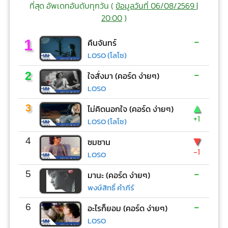
ที่สุด อัพเดทอันดับทุกวัน (
ข้อมูลวันที่ 06/08/2569 |
20:00
)
-
1
คืนจันทร์
LOSO (โลโซ)
-
2
ใจสั่งมา (คอร์ด ง่ายๆ)
LOSO
▲
3
ไม่คิดนอกใจ (คอร์ด ง่ายๆ)
+1
LOSO (โลโซ)
▼
4
ซมซาน
-1
LOSO
-
5
มานะ (คอร์ด ง่ายๆ)
พงษ์สิทธิ์ คำภีร์
-
6
อะไรก็ยอม (คอร์ด ง่ายๆ)
LOSO