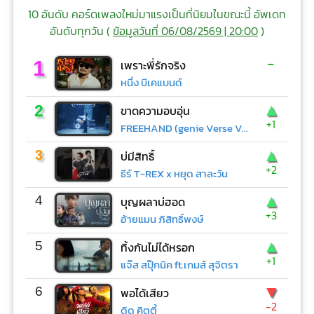
10 อันดับ คอร์ดเพลงใหม่มาแรงเป็นที่นิยมในขณะนี้ อัพเดท
อันดับทุกวัน (
ข้อมูลวันที่ 06/08/2569 | 20:00
)
-
1
เพราะพี่รักจริง
หนึ่ง บีเคแบนด์
▲
2
ขาดความอบอุ่น
+1
FREEHAND (genie Verse Vol.1)
▲
3
บ่มีสิทธิ์
+2
ธีร์ T-REX x หยุด สาละวัน
▲
4
บุญผลาบ่ฮอด
+3
อ้ายแมน ภิสิทธิ์พงษ์
▲
5
ทิ้งกันไม่ได้หรอก
+1
แจ๊ส สปุ๊กนิค ft.เกมส์ สุจิตรา
▼
6
พอได้เสียว
-2
ดิด คิตตี้