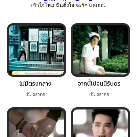
เข้าใจไ
หม ฉัน
ตั้งใจ
จะรัก
แค่เธอ..
ไม่มีตรงกลาง
จากนี้ไปจนนิรันดร์
เอ๊ะ จิรากร
เอ๊ะ จิรากร