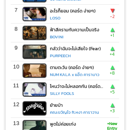
▼
7
อะไรก็ยอม (คอร์ด ง่ายๆ)
-2
LOSO
▲
8
ฟ้าสีครามกับความเป็นจริง
+1
BOVINI
▲
9
กลัวว่าฉันจะไม่เสียใจ (Fear)
+4
PURPEECH
▲
10
ตามตะวัน (คอร์ด ง่ายๆ)
+8
NUM KALA x แอ๊ด คาราบาว
▲
11
ไหนว่าจะไม่หลอกกัน (คอร์ด ง่ายๆ)
+5
SILLY FOOLS
▲
12
ย้ายป่า
+3
คณะขวัญใจ ft.หงา คาราวาน
+New
13
พูดไม่ค่อยเก่ง
Entry