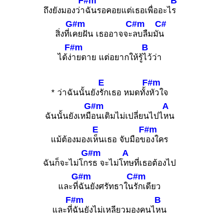
F#m
B
ถึงยังมองว่า
ฉันรอคอยแต่เธอเพื่ออะไ
ร
G#m
C#m
C#
สิ่งที่เ
คยฝัน เธออาจจะ
ลบลืมมั
น
F#m
B
ได้ง่
ายดาย แต่อยากให้รู้
ไว้ว่า
E
F#m
* ว่าฉันนั้นยัง
รักเธอ หมดทั้ง
หัวใจ
G#m
A
ฉันนั้นยังเหมื
อนเดิมไม่เปลี่ยนไปไ
หน
E
F#m
แม้ต้องมองเ
ห็นเธอ จับมือข
องใคร
G#m
A
ฉันก็จะไม่โก
รธ จะไม่โ
ทษที่เธอต้องไป
G#m
C#m
และที่
ฉันยังศรัทธาใน
รักเดียว
F#m
B
และที่
ฉันยังไม่เหลียวมองคนไ
หน