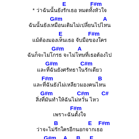
E
F#m
* ว่าฉันนั้นยัง
รักเธอ หมดทั้ง
หัวใจ
G#m
A
ฉันนั้นยังเห
มือนเดิมไม่เปลี่ยนไปไ
หน
E
F#m
แม้ต้องมองเ
ห็นเธอ จับมือข
องใคร
G#m
A
ฉันก็จะไม่โก
รธ จะไม่โ
ทษที่เธอต้องไป
G#m
C#m
และที่
ฉันยังศรัทธาใน
รักเดียว
F#m
B
และที่
ฉันยังไม่เหลียวมองคนไ
หน
G#m
C#m
C#
สิ่งที่
มันทำให้ฉันไม่ห
วั่น ไหว
F#m
เพราะฉัน
ตั้งใจ
B
E
F#m
ว่าจะไม่
รักใครอีกนอกจ
ากเธอ
G#m
A
B
E