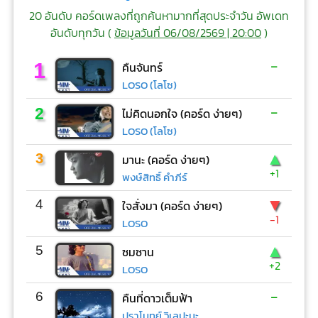
20 อันดับ คอร์ดเพลงที่ถูกค้นหามากที่สุดประจำวัน อัพเดท
อันดับทุกวัน (
ข้อมูลวันที่ 06/08/2569 | 20:00
)
-
1
คืนจันทร์
LOSO (โลโซ)
-
2
ไม่คิดนอกใจ (คอร์ด ง่ายๆ)
LOSO (โลโซ)
▲
3
มานะ (คอร์ด ง่ายๆ)
+1
พงษ์สิทธิ์ คำภีร์
▼
4
ใจสั่งมา (คอร์ด ง่ายๆ)
-1
LOSO
▲
5
ซมซาน
+2
LOSO
-
6
คืนที่ดาวเต็มฟ้า
ปราโมทย์ วิเลปะนะ