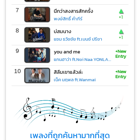
▲
7
นึกว่าสงสารสักครั้ง
+1
พงษ์สิทธิ์ คำภีร์
▲
8
บ่สมนาง
+1
แซม ธวัชชัย ft.เบนซ์ ปรีชา
+New
9
you and me
Entry
แกนฮาว่า ft.Noi Naa YONLAPA
+New
10
สิลืมเขาแล้วล่ะ
Entry
เน็ค นฤพล ft.Wanmai
เพลงที่ถูกค้นหามากที่สุด