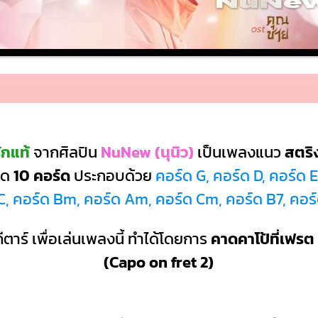
ักแท้
จากศิลปิน
NuNew (นุนิว)
เป็นเพลงแนว
สตริ
หมด
10 คอร์ด
ประกอบด้วย
คอร์ด G, คอร์ด D, คอร์ด
C, คอร์ด Bm, คอร์ด Am, คอร์ด Cm, คอร์ด B7, คอ
ีตาร์ เพื่อเล่นเพลงนี้ ทำได้โดยการ
คาดคาโป้ที่เฟรต 
(Capo on fret 2)