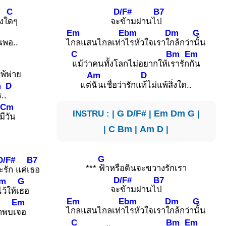
C
D/F#
B7
องใ
ดๆ
จะ
ข้ามผ่านไ
ป
Em
Ebm
Dm
G
้นพอ..
ไ
กลแสนไกลเท่า
ไรหัวใจเราใ
กล้กว่า
นั้น
C
Bm
Em
แม้ว่าคนทั้งโลกไม่อยากให้เ
รารัก
กัน
้พ่าย
Am
D
แต่
ฉันเชื่อว่ารักแ
ท้ไม่แพ้สิ่งใด..
m
D
..
Cm
INSTRU : |
G
D/F#
|
Em
Dm
G
|
มี
วัน
|
C
Bm
|
Am
D
|
G
D/F#
B7
***
ฟ้าหรือดินจะขวางรักเรา
จะ
รัก แค่เ
ธอ
D/F#
B7
m
G
จะ
ข้ามผ่านไ
ป
ไว้ให้เ
ธอ
Em
Ebm
Dm
G
Em
ไ
กลแสนไกลเท่า
ไรหัวใจเราใ
กล้กว่า
นั้น
าพบเ
จอ
C
Bm
Em