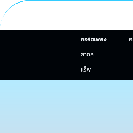
คอร์ดเพลง
ค
สากล
แร็พ