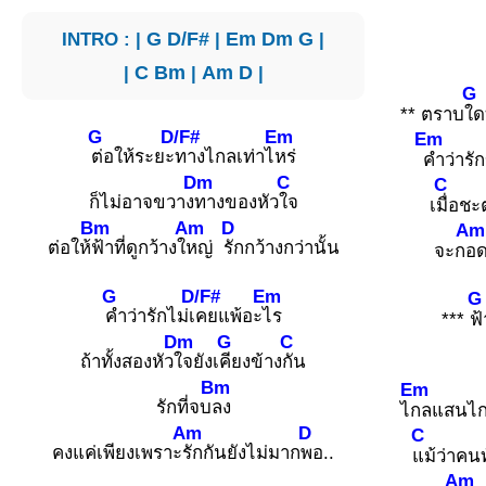
INTRO : |
G
D/F#
|
Em
Dm
G
|
|
C
Bm
|
Am
D
|
G
** ตราบ
ใด
G
D/F#
Em
Em
ต่อให้ระยะ
ทางไกลเท่าไ
หร่
คำว่ารั
Dm
C
C
ก็ไม่อาจขวาง
ทางของหัว
ใจ
เ
มื่อชะต
Bm
Am
D
Am
ต่อให้
ฟ้าที่ดูกว้างใ
หญ่
รักกว้างกว่านั้น
จะก
อด
G
D/F#
Em
G
คำว่ารักไม่เ
คยแพ้อะ
ไร
***
ฟ
Dm
G
C
ถ้าทั้งสองหัว
ใจยังเ
คียงข้าง
กัน
Bm
Em
รักที่จบ
ลง
ไ
กลแสนไก
Am
D
C
คงแค่เพียงเพราะ
รักกันยังไม่มาก
พอ..
แม้ว่าคนท
Am