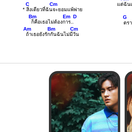
C
Cm
แต่
ฉันเ
*
สิ่งเดียวที่ฉัน
จะยอมแพ้พ่าย
Bm
Em
D
G
ก็คือเธอไม่ต้องก
าร..
ตราบ
Am
Bm
Cm
ถ้าเธอยังรัก
กันฉันไม่มี
วัน