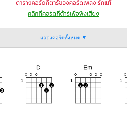
ตารางคอร์ดกีตาร์ของคอร์ดเพลง
รักแท้
คลิกที่คอร์ดกีต้าร์เพื่อฟังเสียง
แสดงคอร์ดทั้งหมด ▼
D
Em
X
X
O
O
O
O
O
X
1
1
1
1
2
2
3
3
3
Bm
Am