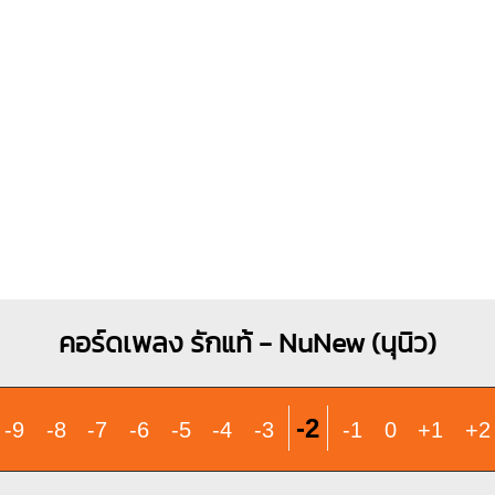
O
X
X
O
O
X
1
1
1
1
1
1
2
3
2
3
4
B7
Ebm
X
O
X
1
6
1
1
1
2
3
4
2
3
4
คอร์ดเพลง รักแท้ - NuNew (นุนิว)
-2
-9
-8
-7
-6
-5
-4
-3
-1
0
+1
+2