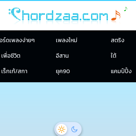
อร์ดเพลงง่ายๆ
เพลงใหม่
สตริง
เพื่อชีวิต
อีสาน
ใต้
เร็กเก้/สกา
ยุค90
แคมป์ปิ้ง