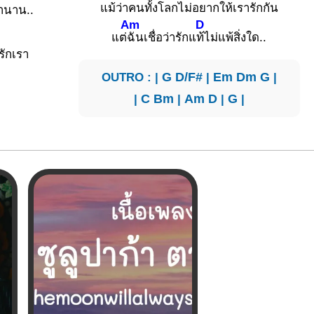
แม้ว่าคนทั้งโลกไม่อยากให้เ
รารัก
กัน
านาน..
Am
D
แต่
ฉันเชื่อว่ารักแ
ท้ไม่แพ้สิ่งใด..
รักเรา
OUTRO : |
G
D/F#
|
Em
Dm
G
|
|
C
Bm
|
Am
D
|
G
|