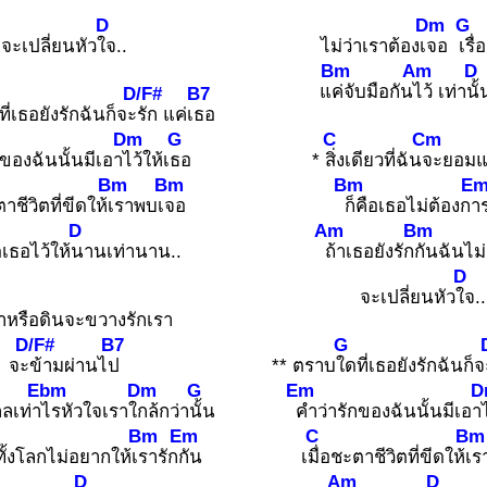
D
Dm
G
จะเปลี่ยนหัว
ใจ..
ไม่ว่าเราต้องเ
จอ
เรื่
Bm
Am
D
แ
ค่จับมือกัน
ไว้ เท่า
นั
D/F#
B7
ที่เธอยังรักฉันก็จะ
รัก แค่เ
ธอ
Dm
G
C
Cm
กของฉันนั้นมีเอา
ไว้ให้เ
ธอ
*
สิ่งเดียวที่ฉัน
จะยอมแพ
Bm
Bm
Bm
E
าชีวิตที่ขีดให้
เราพบเ
จอ
ก็คือเธอไม่ต้องก
าร
D
Am
Bm
เธอไว้ให้
นานเท่านาน..
ถ้าเธอยังรัก
กันฉันไม่
D
จะเปลี่ยนหัว
ใจ..
้าหรือดินจะขวางรักเรา
D/F#
B7
G
จะ
ข้ามผ่านไ
ป
** ตราบ
ใดที่เธอยังรักฉันก็
Ebm
Dm
G
Em
D
ลเท่า
ไรหัวใจเราใ
กล้กว่า
นั้น
คำว่ารักของฉันนั้นมีเอา
Bm
Em
C
Bm
ั้งโลกไม่อยากให้เ
รารัก
กัน
เ
มื่อชะตาชีวิตที่ขีดให้
เร
D
Am
D