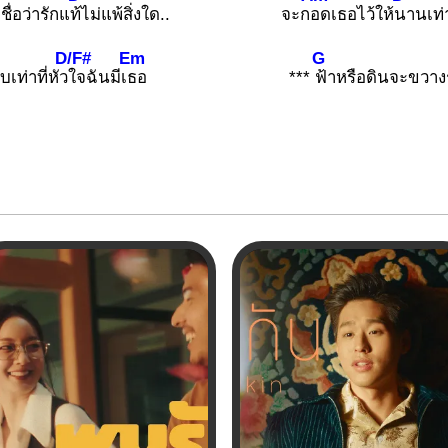
ชื่อว่ารักแ
ท้ไม่แพ้สิ่งใด..
จะก
อดเธอไว้ให้
นานเท่
D/F#
Em
G
เท่าที่หัว
ใจฉันมีเ
ธอ
***
ฟ้าหรือดินจะขวาง