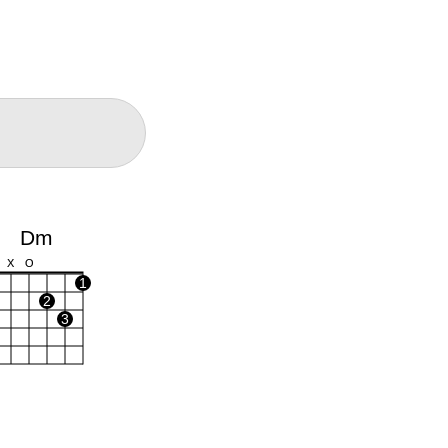
Dm
X
O
1
2
3
Cm