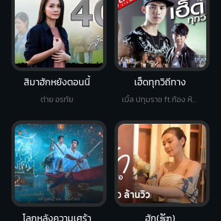
สิมาฮักหยังตอนนี้
เฮ็ดทุกวิถีทาง
ต่าย อรทัย
เบิ้ล ปทุมราช ft.ก้อง ห้วยไร่
โลกหลังความเศร้า
ฮัก(ຮັກ)