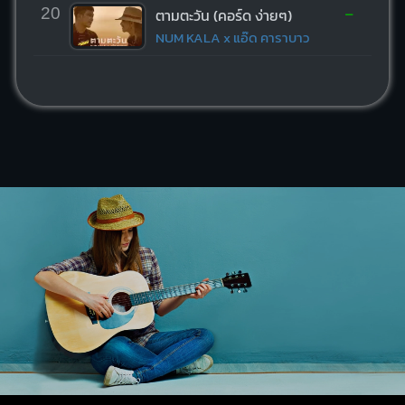
-
20
ตามตะวัน (คอร์ด ง่ายๆ)
NUM KALA x แอ๊ด คาราบาว