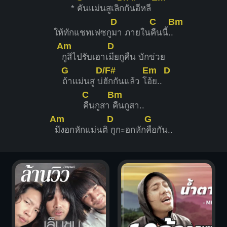
*
คันแม่นสูเลิก
กันอีหลี
D
C
Bm
ให้ทักแชทเฟซกู
มา ภายใน
คืนนี้..
Am
D
กูสิไปรับเอาเ
มียกูคืน บักข่วย
G
D/F#
Em
D
ถ้าแม่นสู บ่
ฮักกันแล้ว โ
อ้ย..
C
Bm
คืนกูสา
คืนกูสา..
Am
D
G
มึงอกหักแม่นติ
กูกะอกหัก
คือกัน..