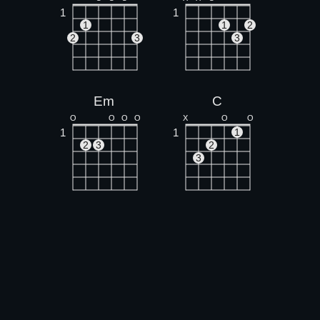
1
1
1
1
2
2
3
3
Em
C
O
O
O
O
X
O
O
1
1
1
2
3
2
3
Bm
Am
X
X
O
O
1
1
1
1
1
2
3
2
3
4