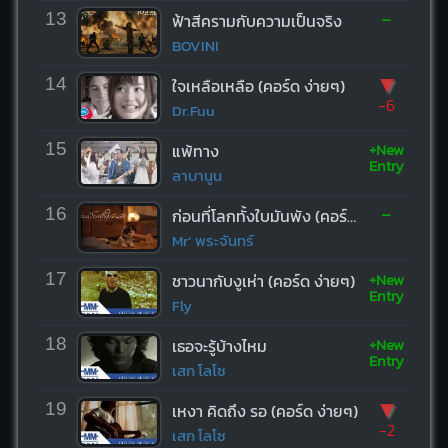
-
13
ฟ้าสีครามกับความเป็นจริง
BOVINI
▼
14
ใจเหลือเหลือ (คอร์ด ง่ายๆ)
-6
Dr.Fuu
+New
15
แพ้ทาง
Entry
ลาบานูน
-
16
ก่อนที่โลกทั้งใบมันพัง (คอร์ด ง่ายๆ)
Mr’ พระจันทร์
+New
17
ชาวนากับงูเห่า (คอร์ด ง่ายๆ)
Entry
Fly
+New
18
เธอจะรู้บ้างไหม
Entry
เสก โลโซ
▼
19
เหงา คิดถึง รอ (คอร์ด ง่ายๆ)
-2
เสก โลโซ