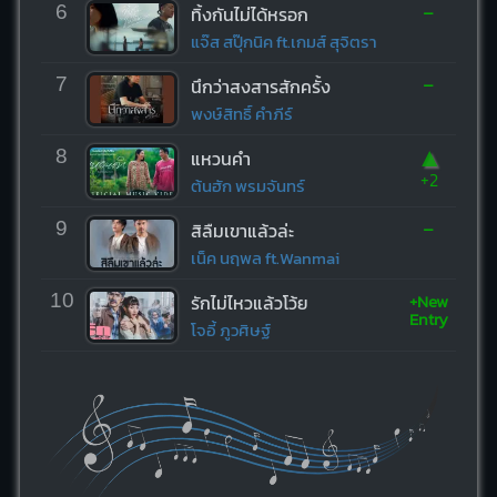
-
6
ทิ้งกันไม่ได้หรอก
แจ๊ส สปุ๊กนิค ft.เกมส์ สุจิตรา
-
7
นึกว่าสงสารสักครั้ง
พงษ์สิทธิ์ คำภีร์
▲
8
แหวนคำ
+2
ต้นฮัก พรมจันทร์
-
9
สิลืมเขาแล้วล่ะ
เน็ค นฤพล ft.Wanmai
+New
10
รักไม่ไหวแล้วโว้ย
Entry
โจอี้ ภูวศิษฐ์