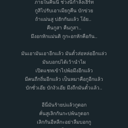
ภายในคืนนี้ ช่วงนี้กำลังเฮิร์ท
กูสิไปรับเอาเมียกูคืน บักข่วย
ถ้าแม่นสู บ่ฮักกันแล้ว โอ้ย..
คืนกูสา คืนกูสา..
มึงอกหักแม่นติ กูกะอกหักคือกัน..
มันเอามันเอาอีกแล้ว มันตั๋วส่อหล่ออีกแล่ว
มันบอกบ่ได้เว้านำไผ
เปิดแชทเข้าไปพ้อมึงอีกแล้ว
มีคนถืกถิ่มอีกแล้ว เป็นหมาคือกูอีกแล้ว
บักซั่วเอ๊ย บักงัวเอ๊ย มึงถืกมันตั๋วแล้ว..
อีนี่มันร้ายบ่แล้วกูดอก
คั่นสูเลิกกันกะบ่พ้นกูดอก
เลิกกันอีหลีกะอย่าลืมบอกกู