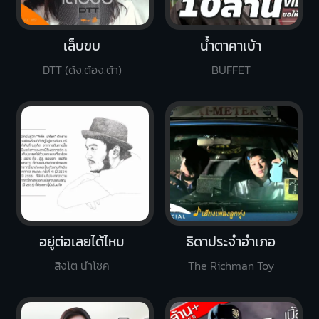
เล็บขบ
น้ำตาคาเบ้า
DTT (ด้ง.ต้อง.ต้า)
BUFFET
อยู่ต่อเลยได้ไหม
ธิดาประจำอำเภอ
สิงโต นำโชค
The Richman Toy