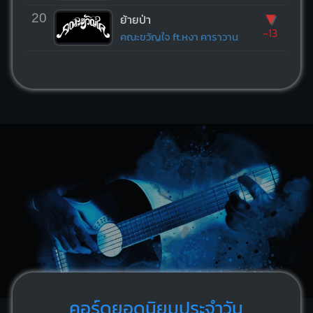
▼
20
ย้ายป่า
-13
คณะขวัญใจ ft.หงา คาราวาน
คอร์ดยอดนิยมประจำวัน