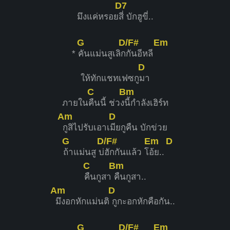
D7
มึงแค่หรอย
สี่ บักฮูขี่..
G
D/F#
Em
*
คันแม่นสูเลิก
กันอีหลี
D
ให้ทักแชทเฟซกู
มา
C
Bm
ภายใน
คืนนี้ ช่วง
นี้กำลังเฮิร์ท
Am
D
กูสิไปรับเอาเ
มียกูคืน บักข่วย
G
D/F#
Em
D
ถ้าแม่นสู บ่
ฮักกันแล้ว โ
อ้ย..
C
Bm
คืนกูสา
คืนกูสา..
Am
D
มึงอกหักแม่นติ
กูกะอกหักคือกัน..
G
D/F#
Em