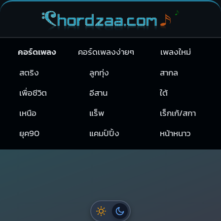
คอร์ดเพลง
คอร์ดเพลงง่ายๆ
เพลงใหม่
สตริง
ลูกทุ่ง
สากล
เพื่อชีวิต
อีสาน
ใต้
เหนือ
แร็พ
เร็กเก้/สกา
ยุค90
แคมป์ปิ้ง
หน้าหนาว