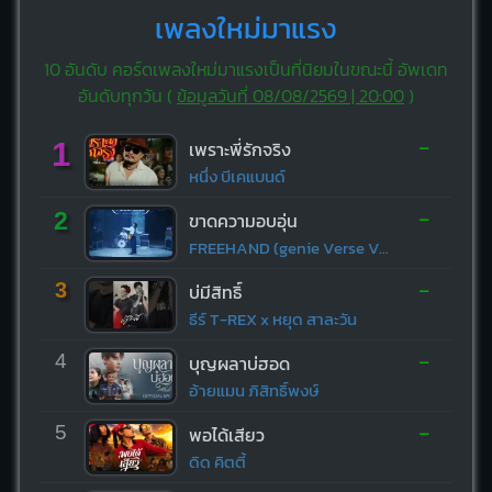
เพลงใหม่มาแรง
10 อันดับ คอร์ดเพลงใหม่มาแรงเป็นที่นิยมในขณะนี้ อัพเดท
อันดับทุกวัน (
ข้อมูลวันที่ 08/08/2569 | 20:00
)
-
1
เพราะพี่รักจริง
หนึ่ง บีเคแบนด์
-
2
ขาดความอบอุ่น
FREEHAND (genie Verse Vol.1)
-
3
บ่มีสิทธิ์
ธีร์ T-REX x หยุด สาละวัน
-
4
บุญผลาบ่ฮอด
อ้ายแมน ภิสิทธิ์พงษ์
-
5
พอได้เสียว
ดิด คิตตี้