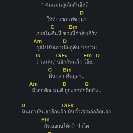
*
คันแม่นสูเลิก
กันอีหลี
D
ให้ทักแชทเฟซกู
มา
C
Bm
ภายใน
คืนนี้ ช่วง
นี้กำลังเฮิร์ท
Am
D
กูสิไปรับเอาเ
มียกูคืน บักข่วย
G
D/F#
Em
D
ถ้าแม่นสู บ่
ฮักกันแล้ว โ
อ้ย..
C
Bm
คืนกูสา
คืนกูสา..
Am
D
G
มึงอกหักแม่นติ
กูกะอกหัก
คือกัน..
G
D/F#
มันเอามันเอาอีกแล้ว
มันตั๋วส่อหล่ออีกแล่ว
Em
มันบอกบ่ได้เว้านำไผ