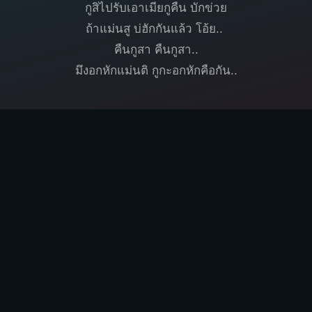
กูสิไปรับเอาเมียกูคืน บักข่วย
ถ้าแม่นสู บ่ฮักกันแล้ว โอ้ย..
คืนกูสา คืนกูสา..
มึงอกหักแม่นติ กูกะอกหักคือกัน..