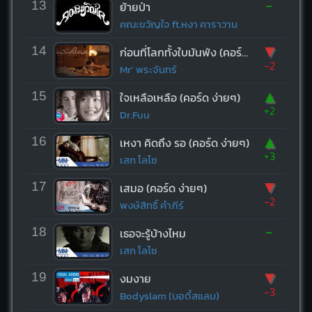
-
13
ย้ายป่า
คณะขวัญใจ ft.หงา คาราวาน
▼
14
ก่อนที่โลกทั้งใบมันพัง (คอร์ด ง่ายๆ)
-2
Mr’ พระจันทร์
▲
15
ใจเหลือเหลือ (คอร์ด ง่ายๆ)
+2
Dr.Fuu
▲
16
เหงา คิดถึง รอ (คอร์ด ง่ายๆ)
+3
เสก โลโซ
▼
17
เสมอ (คอร์ด ง่ายๆ)
-2
พงษ์สิทธิ์ คำภีร์
-
18
เธอจะรู้บ้างไหม
เสก โลโซ
▼
19
งมงาย
-3
Bodyslam (บอดี้สแลม)