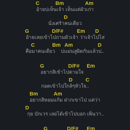
C
Bm
Am
อ้ายบ่เห็นเ
จ้า เห็นแต่ผัวเ
ก่า
D
นั่งเศร้า
คนเดียว
G
D/F#
Em
D
อ้ายเลยเข้าไป
ถามผัวเจ้า
ว่าเจ้าไ
ปไส
C
Bm
Am
D
คือ
มาคนเดียว
บ่แ
ม่นสูผิดกันแล้ว
บ่..
G
D/F#
Em
อยากสิเข้าไปด
ามใจ
D
C
กอดเข้าไปใก
ล้ๆหัวใจ
..
Bm
Am
อ
ยากสิหอมแ
ก้ม ฝากเขาไป แต่ว่า
D
กุย บักเวร เลยได้เข้าไปบอก เพิ่นว่า..
G
D/F#
Em