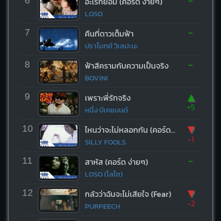
-
6
อะไรก็ยอม (คอร์ด ง่ายๆ)
LOSO
-
7
คืนที่ดาวเต็มฟ้า
ปราโมทย์ วิเลปะนะ
-
8
ฟ้าสีครามกับความเป็นจริง
BOVINI
▲
9
เพราะพี่รักจริง
+5
หนึ่ง บีเคแบนด์
▼
10
ไหนว่าจะไม่หลอกกัน (คอร์ด ง่ายๆ)
-1
SILLY FOOLS
-
11
สาหัส (คอร์ด ง่ายๆ)
LOSO (โลโซ)
▼
12
กลัวว่าฉันจะไม่เสียใจ (Fear)
-2
PURPEECH