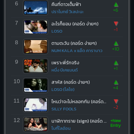
▲
6
คืนที่ดาวเต็มฟ้า
+6
ปราโมทย์ วิเลปะนะ
▼
7
อะไรก็ยอม (คอร์ด ง่ายๆ)
-1
LOSO
▲
8
ตามตะวัน (คอร์ด ง่ายๆ)
+10
NUM KALA x แอ๊ด คาราบาว
▲
9
เพราะพี่รักจริง
+1
หนึ่ง บีเคแบนด์
▲
10
สาหัส (คอร์ด ง่ายๆ)
+4
LOSO (โลโซ)
▼
11
ไหนว่าจะไม่หลอกกัน (คอร์ด ง่ายๆ)
-2
SILLY FOOLS
+New
12
นาฬิกาทราย (sign) (คอร์ด ง่ายๆ)
Entry
โบกี้ไลอ้อน