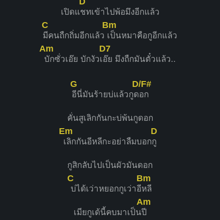
D
เปิดแ
ชทเข้าไปพ้อมึงอีกแล้ว
C
Bm
มีคนถืกถิ่มอีกแล้ว
เป็นหมาคือกูอีกแล้ว
Am
D7
บักซั่วเอ๊ย บักงัวเ
อ๊ย มึงถืกมันตั๋วแล้ว..
G
D/F#
อีนี่มันร้ายบ่แล้วกูด
อก
คั่นสูเลิกกันกะบ่พ้นกูดอก
Em
D
เลิกกันอีหลีกะอย่าลืมบอก
กู
กูสิกลับไปเป็นผัวมันดอก
C
Bm
บ่ได้เว่าหยอกกูเว่าอี
หลี
Am
เมียกูเด้นี้คบมาเป็น
ปี