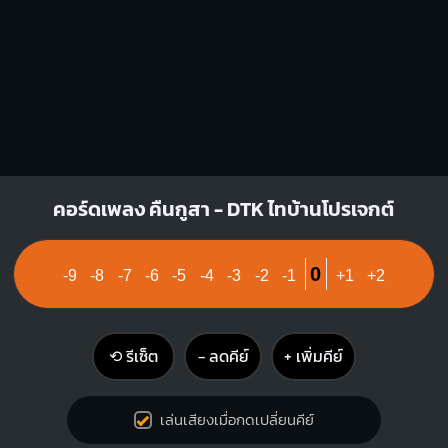
D7
X
X
O
1
1
2
3
คอร์ดเพลง คืนกูสา - DTK ไทบ้านโปรเจกต์
0
-9
-8
-7
-6
-5
-4
-3
-2
-1
+1
+2
⟲ รีเซ็ต
− ลดคีย์
+ เพิ่มคีย์
เล่นเสียงเมื่อกดเปลี่ยนคีย์