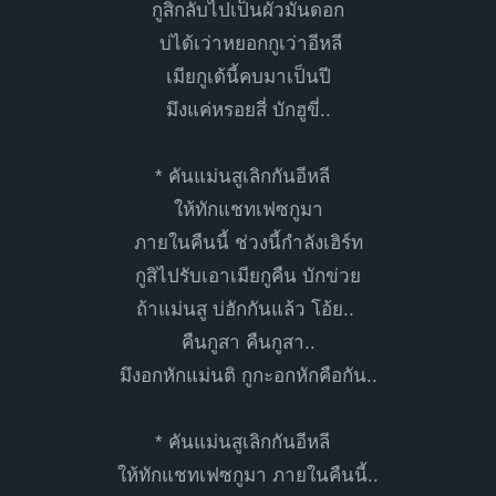
กูสิกลับไปเป็นผัวมันดอก
บ่ได้เว่าหยอกกูเว่าอีหลี
เมียกูเด้นี้คบมาเป็นปี
มึงแค่หรอยสี่ บักฮูขี่..
* คันแม่นสูเลิกกันอีหลี
ให้ทักแชทเฟซกูมา
ภายในคืนนี้ ช่วงนี้กำลังเฮิร์ท
กูสิไปรับเอาเมียกูคืน บักข่วย
ถ้าแม่นสู บ่ฮักกันแล้ว โอ้ย..
คืนกูสา คืนกูสา..
มึงอกหักแม่นติ กูกะอกหักคือกัน..
* คันแม่นสูเลิกกันอีหลี
ให้ทักแชทเฟซกูมา ภายในคืนนี้..