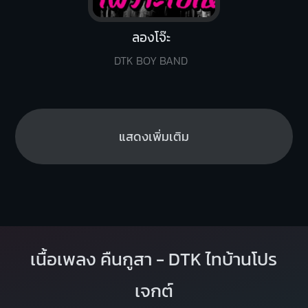
ลองโจ๊ะ
DTK BOY BAND
แสดงเพิ่มเติม
เนื้อเพลง คืนกูสา - DTK ไทบ้านโปร
เจกต์