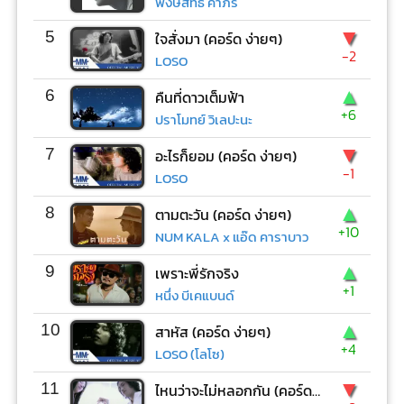
พงษ์สิทธิ์ คำภีร์
▼
5
ใจสั่งมา (คอร์ด ง่ายๆ)
-2
LOSO
▲
6
คืนที่ดาวเต็มฟ้า
+6
ปราโมทย์ วิเลปะนะ
▼
7
อะไรก็ยอม (คอร์ด ง่ายๆ)
-1
LOSO
▲
8
ตามตะวัน (คอร์ด ง่ายๆ)
+10
NUM KALA x แอ๊ด คาราบาว
▲
9
เพราะพี่รักจริง
+1
หนึ่ง บีเคแบนด์
▲
10
สาหัส (คอร์ด ง่ายๆ)
+4
LOSO (โลโซ)
▼
11
ไหนว่าจะไม่หลอกกัน (คอร์ด ง่ายๆ)