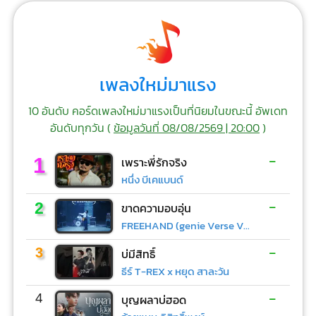
เพลงใหม่มาแรง
10 อันดับ คอร์ดเพลงใหม่มาแรงเป็นที่นิยมในขณะนี้ อัพเดท
อันดับทุกวัน (
ข้อมูลวันที่ 08/08/2569 | 20:00
)
-
1
เพราะพี่รักจริง
หนึ่ง บีเคแบนด์
-
2
ขาดความอบอุ่น
FREEHAND (genie Verse Vol.1)
-
3
บ่มีสิทธิ์
ธีร์ T-REX x หยุด สาละวัน
-
4
บุญผลาบ่ฮอด