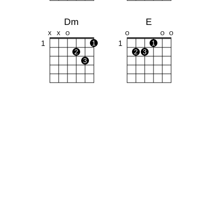
Dm
E
X
X
O
O
O
O
1
1
1
1
2
2
3
3