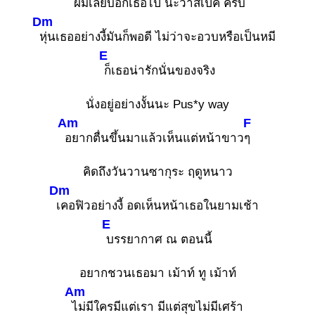
ผมเลยบอกเธอไป นะว่าสเป๊ค ครับ
Dm
หุ่นเธออย่างงี้มันก็พอดี ไม่ว่าจะอวบหรือเป็นหมี
E
ก็เธอน่ารักนั่นของจริง
นั่งอยู่อย่างงั้นนะ Pus*y way
Am
F
อยากตื่นขึ้นมาแล้วเห็นแต่หน้าขาว
ๆ
คิดถึงวันวานซากุระ ฤดูหนาว
Dm
เคอฟิวอย่างงี้ อดเห็นหน้าเธอในยามเช้า
E
บรรยากาศ ณ ตอนนี้
อยากชวนเธอมา เม้าท์ ทู เม้าท์
Am
ไม่มีใครมีแต่เรา มีแต่สุขไม่มีเศร้า