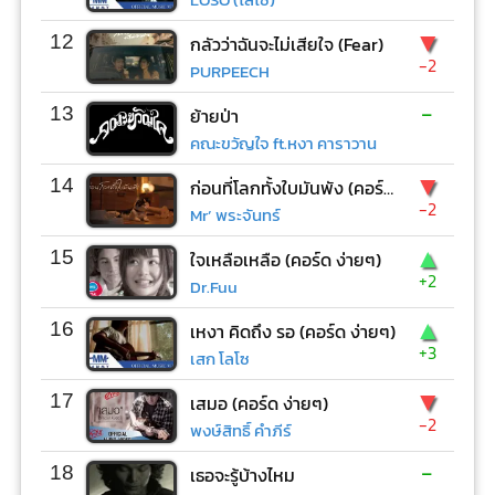
▼
12
กลัวว่าฉันจะไม่เสียใจ (Fear)
-2
PURPEECH
-
13
ย้ายป่า
คณะขวัญใจ ft.หงา คาราวาน
▼
14
ก่อนที่โลกทั้งใบมันพัง (คอร์ด ง่ายๆ)
-2
Mr’ พระจันทร์
▲
15
ใจเหลือเหลือ (คอร์ด ง่ายๆ)
+2
Dr.Fuu
▲
16
เหงา คิดถึง รอ (คอร์ด ง่ายๆ)
+3
เสก โลโซ
▼
17
เสมอ (คอร์ด ง่ายๆ)
-2
พงษ์สิทธิ์ คำภีร์
-
18
เธอจะรู้บ้างไหม