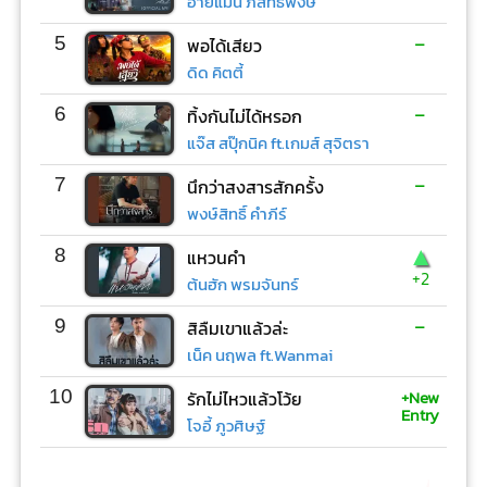
อ้ายแมน ภิสิทธิ์พงษ์
-
5
พอได้เสียว
ดิด คิตตี้
-
6
ทิ้งกันไม่ได้หรอก
แจ๊ส สปุ๊กนิค ft.เกมส์ สุจิตรา
-
7
นึกว่าสงสารสักครั้ง
พงษ์สิทธิ์ คำภีร์
▲
8
แหวนคำ
+2
ต้นฮัก พรมจันทร์
-
9
สิลืมเขาแล้วล่ะ
เน็ค นฤพล ft.Wanmai
+New
10
รักไม่ไหวแล้วโว้ย
Entry
โจอี้ ภูวศิษฐ์