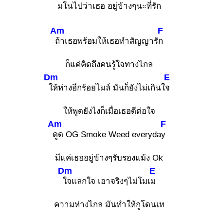
มโนไปว่าเธอ อยู่ข้างๆนะที่รัก
Am
F
ถ้าเธอพร้อมให้เธอทำสัญญารั
ก
ก็แค่คิดถึงคนรู้ใจทางไกล
Dm
E
ให้ห่างอีกร้อยไมล์ มันก็ยังไม่เกินใ
จ
ให้พูดยังไงก็เมื่อเธอดีต่อใจ
Am
F
ดูด OG Smoke Weed everyda
y
มีแค่เธออยู่ข้างๆรับรองแม้ง Ok
Dm
E
ใจแลกใจ เอาจริงๆไม่โมเ
ม
ความห่างไกล มันทำให้กูโดนเท