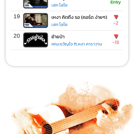
Entry
เสก โลโซ
▼
19
เหงา คิดถึง รอ (คอร์ด ง่ายๆ)
-2
เสก โลโซ
▼
20
ย้ายป่า
-13
คณะขวัญใจ ft.หงา คาราวาน