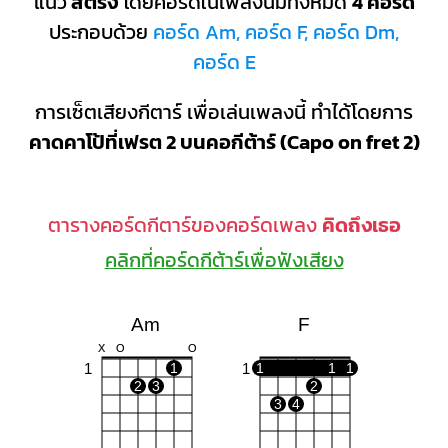
แนว
สตริง
โดยคอร์ดในเพลงนี้มีทั้งหมด
4 คอร์ด
ประกอบด้วย
คอร์ด Am, คอร์ด F, คอร์ด Dm,
คอร์ด E
การเซ็ตเสียงกีตาร์ เพื่อเล่นเพลงนี้ ทำได้โดยการ
คาดคาโป้ที่เฟรต 2 บนคอกีต้าร์ (Capo on fret 2)
ตารางคอร์ดกีตาร์ของคอร์ดเพลง
คิดถึงเธอ
คลิกที่คอร์ดกีต้าร์เพื่อฟังเสียง
Am
F
X
O
O
1
1
1
1
1
1
2
3
2
3
4