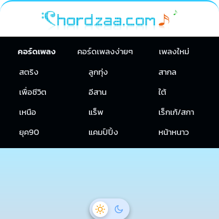
คอร์ดเพลง
คอร์ดเพลงง่ายๆ
เพลงใหม่
สตริง
ลูกทุ่ง
สากล
เพื่อชีวิต
อีสาน
ใต้
เหนือ
แร็พ
เร็กเก้/สกา
ยุค90
แคมป์ปิ้ง
หน้าหนาว