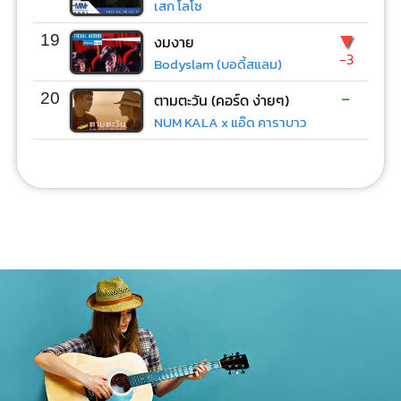
เสก โลโซ
▼
19
งมงาย
-3
Bodyslam (บอดี้สแลม)
-
20
ตามตะวัน (คอร์ด ง่ายๆ)
NUM KALA x แอ๊ด คาราบาว