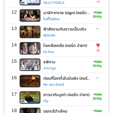
-2
SILLY FOOLS
+New
12
นาฬิกาทราย (sign) (คอร์ด ง่ายๆ)
Entry
โบกี้ไลอ้อน
-
13
ฟ้าสีครามกับความเป็นจริง
BOVINI
▼
14
ใจเหลือเหลือ (คอร์ด ง่ายๆ)
-6
Dr.Fuu
+New
15
แพ้ทาง
Entry
ลาบานูน
-
16
ก่อนที่โลกทั้งใบมันพัง (คอร์ด ง่ายๆ)
Mr’ พระจันทร์
+New
17
ชาวนากับงูเห่า (คอร์ด ง่ายๆ)
Entry
Fly
+New
18
เธอจะรู้บ้างไหม