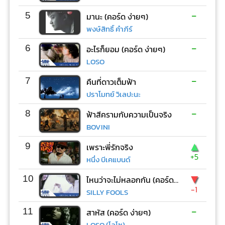
-
5
มานะ (คอร์ด ง่ายๆ)
พงษ์สิทธิ์ คำภีร์
-
6
อะไรก็ยอม (คอร์ด ง่ายๆ)
LOSO
-
7
คืนที่ดาวเต็มฟ้า
ปราโมทย์ วิเลปะนะ
-
8
ฟ้าสีครามกับความเป็นจริง
BOVINI
▲
9
เพราะพี่รักจริง
+5
หนึ่ง บีเคแบนด์
▼
10
ไหนว่าจะไม่หลอกกัน (คอร์ด ง่ายๆ)
-1
SILLY FOOLS
-
11
สาหัส (คอร์ด ง่ายๆ)
LOSO (โลโซ)