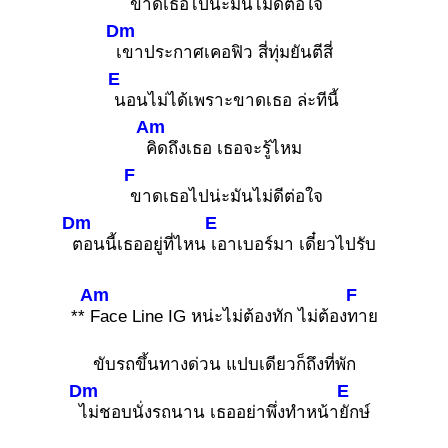
ขาดเธอไปน่ะมันไม่ดีต่อใจ
Dm
เขาประกาศเคอฟิว สี่ทุ่มยันตีสี่
E
นอนไม่ได้เพราะขาดเธอ ล่ะทีนี้
Am
คิดถึงเธอ เธอจะรู้ไหม
F
ขาดเธอไปน่ะมันไม่ดีต่อใจ
Dm
E
ตอนนี้เธออยู่ที่ไหน
เอาเบอร์มา เดี๋ยวไปรับ
Am
F
**
Face Line IG หน่ะไม่ต้องทัก ไม่ต้อง
ทาย
ขับรถขึ้นทางด่วน แปบเดียวก็ถึงที่พัก
Dm
E
ไม่ชอบนั่งรถนาน เธออย่าพึ่งทำหน้า
ยักษ์