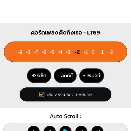
คอร์ดเพลง คิดถึงเธอ - LT69
-2
-9
-8
-7
-6
-5
-4
-3
-1
0
+1
+2
⟲ รีเซ็ต
− ลดคีย์
+ เพิ่มคีย์
เล่นเสียงเมื่อกดเปลี่ยนคีย์
Auto Scroll :