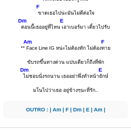
F
ขาดเธอไปน่ะมันไม่ดีต่อใจ
Dm
E
ตอนนี้เธออยู่ที่ไหน
เอาเบอร์มา เดี๋ยวไปรับ
Am
F
**
Face Line IG หน่ะไม่ต้องทัก ไม่ต้อง
ทาย
ขับรถขึ้นทางด่วน แปบเดียวก็ถึงที่พัก
Dm
E
ไม่ชอบนั่งรถนาน เธออย่าพึ่งทำหน้า
ยักษ์
มโนไปว่าเธอ อยู่ข้างๆนะที่รัก..
OUTRO : |
Am
|
F
|
Dm
|
E
|
Am
|