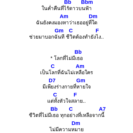
Bb
Bbm
ในค่ำคืนที่ไ
ร้ดาวบน
ฟ้า
Am
Dm
ฉันยังคงมอง
หาว่าเธออยู่ที่
ใด
Gm
C
F
ช่วยมาบอกฉั
นที ชี
วิตต้องทำยัง
ไง..
Bb
* โลกที่ไม่มีเ
ธอ
C
Am
เป็นโ
ลกที่ฉันไม่เห
ลือใคร
D7
Gm
มีเพี
ยงร่างกายที่ห
ายใจ
C
F
แต่
ทั้งหัวใจส
ลาย..
Bb
C
A7
ชีวิตที่ไม่มีเ
ธอ ทุกอ
ย่างที่เหลือจาก
นี้
Dm
ไม่มีความห
มาย