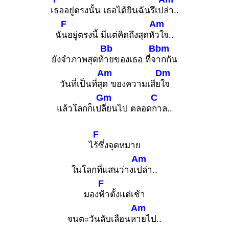
เ
ธออยู่ตรงนั้น เธอได้ยินฉันรึเป
ล่า..
F
Am
ฉั
นอยู่ตรงนี้ มีแต่คิดถึงสุดหั
วใจ..
Bb
Bbm
ยังจำภาพสุดท้
ายของเธอ ที่จ
ากกัน
Am
Dm
วันที่เป็นที่สุ
ด ของความเสีย
ใจ
Gm
C
แล้วโลกก็เป
ลี่ยนไป ตลอด
กาล..
F
ไ
ร้ซึ่งจุดหมาย
Am
ในโลกที่แสนว่างเ
ปล่า..
F
มอง
ฟ้าตั้งแต่เช้า
Am
จนตะวันลับเลือนห
ายไป..