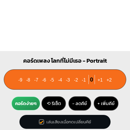
C
D7
X
O
O
X
X
O
1
1
1
1
2
2
3
3
A7
คอร์ดเพลง โลกที่ไม่มีเธอ - Portrait
X
O
O
O
1
2
3
0
-9
-8
-7
-6
-5
-4
-3
-2
-1
+1
+2
คอร์ดง่ายๆ
⟲ รีเซ็ต
− ลดคีย์
+ เพิ่มคีย์
เล่นเสียงเมื่อกดเปลี่ยนคีย์