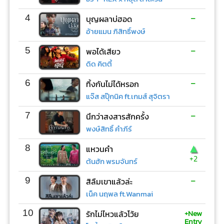
-
4
บุญผลาบ่ฮอด
อ้ายแมน ภิสิทธิ์พงษ์
-
5
พอได้เสียว
ดิด คิตตี้
-
6
ทิ้งกันไม่ได้หรอก
แจ๊ส สปุ๊กนิค ft.เกมส์ สุจิตรา
-
7
นึกว่าสงสารสักครั้ง
พงษ์สิทธิ์ คำภีร์
▲
8
แหวนคำ
+2
ต้นฮัก พรมจันทร์
-
9
สิลืมเขาแล้วล่ะ
เน็ค นฤพล ft.Wanmai
+New
10
รักไม่ไหวแล้วโว้ย
Entry