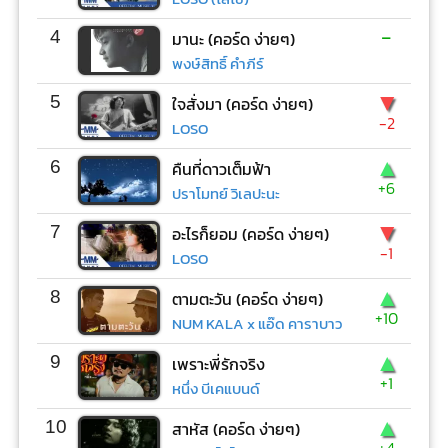
-
4
มานะ (คอร์ด ง่ายๆ)
พงษ์สิทธิ์ คำภีร์
▼
5
ใจสั่งมา (คอร์ด ง่ายๆ)
-2
LOSO
▲
6
คืนที่ดาวเต็มฟ้า
+6
ปราโมทย์ วิเลปะนะ
▼
7
อะไรก็ยอม (คอร์ด ง่ายๆ)
-1
LOSO
▲
8
ตามตะวัน (คอร์ด ง่ายๆ)
+10
NUM KALA x แอ๊ด คาราบาว
▲
9
เพราะพี่รักจริง
+1
หนึ่ง บีเคแบนด์
▲
10
สาหัส (คอร์ด ง่ายๆ)