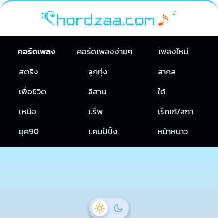
คอร์ดเพลง
คอร์ดเพลงง่ายๆ
เพลงใหม่
สตริง
ลูกทุ่ง
สากล
เพื่อชีวิต
อีสาน
ใต้
เหนือ
แร็พ
เร็กเก้/สกา
ยุค90
แคมป์ปิ้ง
หน้าหนาว