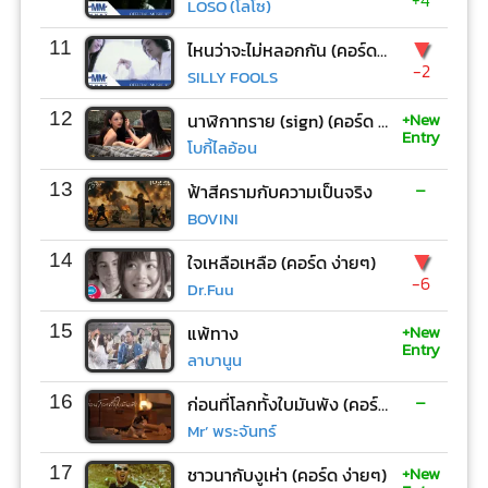
+4
LOSO (โลโซ)
▼
11
ไหนว่าจะไม่หลอกกัน (คอร์ด ง่ายๆ)
-2
SILLY FOOLS
+New
12
นาฬิกาทราย (sign) (คอร์ด ง่ายๆ)
Entry
โบกี้ไลอ้อน
-
13
ฟ้าสีครามกับความเป็นจริง
BOVINI
▼
14
ใจเหลือเหลือ (คอร์ด ง่ายๆ)
-6
Dr.Fuu
+New
15
แพ้ทาง
Entry
ลาบานูน
-
16
ก่อนที่โลกทั้งใบมันพัง (คอร์ด ง่ายๆ)
Mr’ พระจันทร์
+New
17
ชาวนากับงูเห่า (คอร์ด ง่ายๆ)