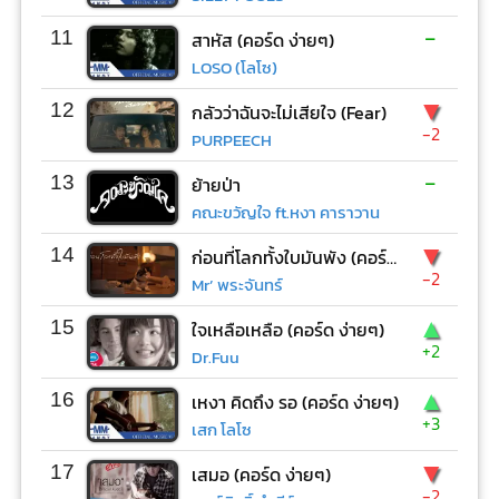
-
11
สาหัส (คอร์ด ง่ายๆ)
LOSO (โลโซ)
▼
12
กลัวว่าฉันจะไม่เสียใจ (Fear)
-2
PURPEECH
-
13
ย้ายป่า
คณะขวัญใจ ft.หงา คาราวาน
▼
14
ก่อนที่โลกทั้งใบมันพัง (คอร์ด ง่ายๆ)
-2
Mr’ พระจันทร์
▲
15
ใจเหลือเหลือ (คอร์ด ง่ายๆ)
+2
Dr.Fuu
▲
16
เหงา คิดถึง รอ (คอร์ด ง่ายๆ)
+3
เสก โลโซ
▼
17
เสมอ (คอร์ด ง่ายๆ)
-2