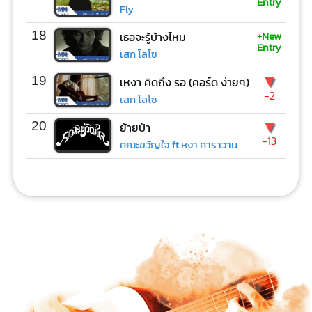
Entry
Fly
+New
18
เธอจะรู้บ้างไหม
Entry
เสก โลโซ
▼
19
เหงา คิดถึง รอ (คอร์ด ง่ายๆ)
-2
เสก โลโซ
▼
20
ย้ายป่า
-13
คณะขวัญใจ ft.หงา คาราวาน