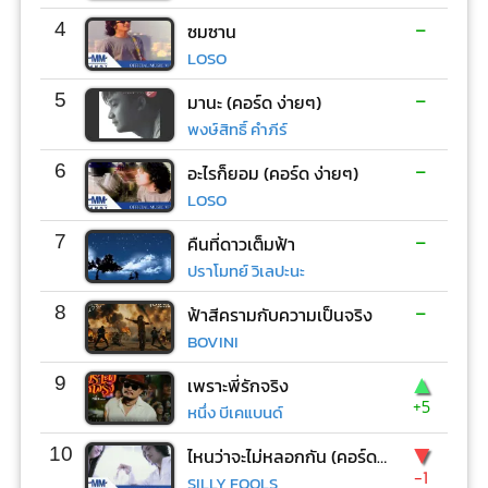
-
4
ซมซาน
LOSO
-
5
มานะ (คอร์ด ง่ายๆ)
พงษ์สิทธิ์ คำภีร์
-
6
อะไรก็ยอม (คอร์ด ง่ายๆ)
LOSO
-
7
คืนที่ดาวเต็มฟ้า
ปราโมทย์ วิเลปะนะ
-
8
ฟ้าสีครามกับความเป็นจริง
BOVINI
▲
9
เพราะพี่รักจริง
+5
หนึ่ง บีเคแบนด์
▼
10
ไหนว่าจะไม่หลอกกัน (คอร์ด ง่ายๆ)
-1
SILLY FOOLS