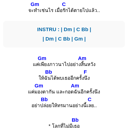
Gm
C
จะ
ทำเช่นไร เมื่อ
รักได้ตายไปแล้ว..
INSTRU : |
Dm
|
C
Bb
|
|
Dm
|
C
Bb
|
Gm
|
Gm
Am
แค่เ
พียงภาวนาไปอย่าง
สิ้นหวัง
Bb
F
ให้ฉั
นได้พบเธออีกครั้ง
นึง
Gm
Am
แค่ม
องตากัน และกอด
ฉันอีกครั้งนึง
Bb
C
อย่าป
ล่อยให้ทรมานอย่างนี้เ
ลย..
Bb
* โลกที่ไม่มีเ
ธอ