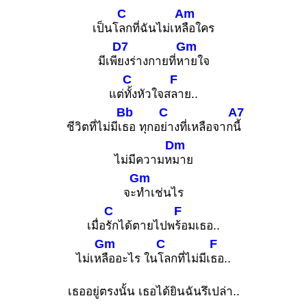
C
Am
เป็นโ
ลกที่ฉันไม่เห
ลือใคร
D7
Gm
มีเพี
ยงร่างกายที่ห
ายใจ
C
F
แต่
ทั้งหัวใจส
ลาย..
Bb
C
A7
ชีวิตที่ไม่มีเ
ธอ ทุกอ
ย่างที่เหลือจาก
นี้
Dm
ไม่มีความห
มาย
Gm
จะ
ทำเช่นไร
C
F
เมื่อ
รักได้ตายไปพ
ร้อมเธอ..
Gm
C
F
ไม่เห
ลืออะไร ใน
โลกที่ไม่มีเ
ธอ..
เธออยู่ตรงนั้น เธอได้ยินฉันรึเปล่า..