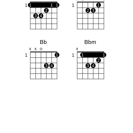
1
1
1
1
1
1
2
2
3
3
4
Bb
Bbm
X
X
O
X
1
1
1
1
1
2
3
4
3
4
Dm
Gm
X
X
O
O
O
1
1
1
1
2
3
2
3
4