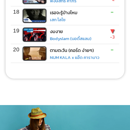
พงษ์สิทธิ์ คำภีร์
-
18
เธอจะรู้บ้างไหม
เสก โลโซ
▼
19
งมงาย
-3
Bodyslam (บอดี้สแลม)
-
20
ตามตะวัน (คอร์ด ง่ายๆ)
NUM KALA x แอ๊ด คาราบาว