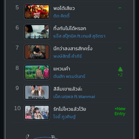
-
5
พอได้เสียว
ดิด คิตตี้
-
6
ทิ้งกันไม่ได้หรอก
แจ๊ส สปุ๊กนิค ft.เกมส์ สุจิตรา
-
7
นึกว่าสงสารสักครั้ง
พงษ์สิทธิ์ คำภีร์
▲
8
แหวนคำ
+2
ต้นฮัก พรมจันทร์
-
9
สิลืมเขาแล้วล่ะ
เน็ค นฤพล ft.Wanmai
+New
10
รักไม่ไหวแล้วโว้ย
Entry
โจอี้ ภูวศิษฐ์