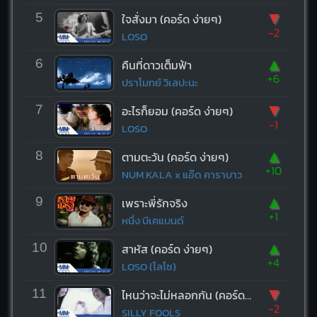
▼
5
ใจสั่งมา (คอร์ด ง่ายๆ)
-2
LOSO
▲
6
คืนที่ดาวเต็มฟ้า
+6
ปราโมทย์ วิเลปะนะ
▼
7
อะไรก็ยอม (คอร์ด ง่ายๆ)
-1
LOSO
▲
8
ตามตะวัน (คอร์ด ง่ายๆ)
+10
NUM KALA x แอ๊ด คาราบาว
▲
9
เพราะพี่รักจริง
+1
หนึ่ง บีเคแบนด์
▲
10
สาหัส (คอร์ด ง่ายๆ)
+4
LOSO (โลโซ)
▼
11
ไหนว่าจะไม่หลอกกัน (คอร์ด ง่ายๆ)
-2
SILLY FOOLS