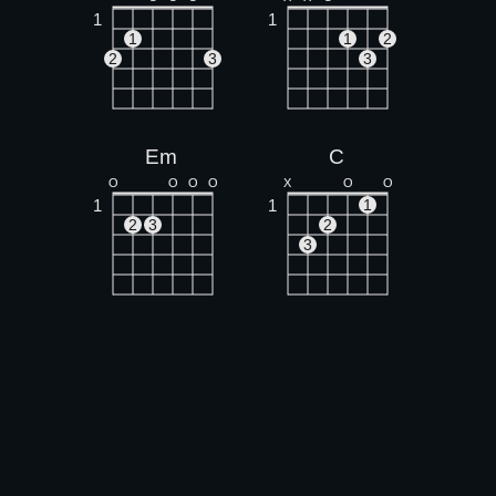
1
1
1
1
2
2
3
3
Em
C
O
O
O
O
X
O
O
1
1
1
2
3
2
3
Bm
Am
X
X
O
O
1
1
1
1
1
2
3
2
3
4