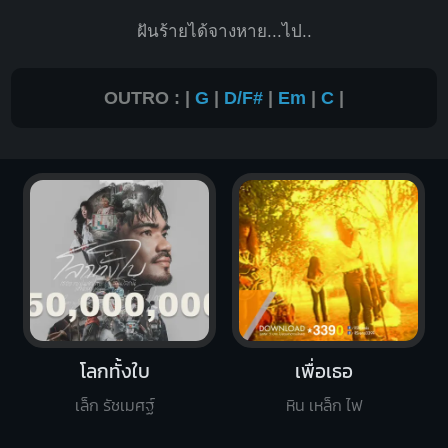
ฝันร้ายได้จางหาย...ไป..
OUTRO : |
G
|
D/F#
|
Em
|
C
|
โลกทั้งใบ
เพื่อเธอ
เล็ก รัชเมศฐ์
หิน เหล็ก ไฟ