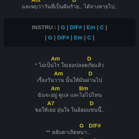
และพ
บว่าวันที่เป็นฝันร้
าย.. ได้จางหายไป..
INSTRU : |
G
|
D/F#
|
Em
|
C
|
|
G
|
D/F#
|
Em
|
C
|
Am
D
* ไม่เป็น
ไร ใจเธอปลอด
ภัยแล้ว
Am
D
เรื่องวันว
าน นั้นให้มันผ่
านไป
Am
Bm
ฉันจะอ
ยู่ ดูแล และไ
ม่ไปไหน
A7
D
ขอให้เ
ธอ อุ่นใจ ในอ้อมแ
ขนนี้..
G
D/F#
** หลับตาเถิดห
นา..