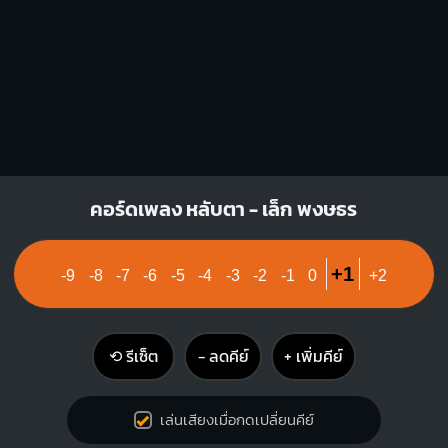
A7
X
O
O
O
1
2
3
คอร์ดเพลง หลับตา - เล็ก พงษธร
+1
-9
-8
-7
-6
-5
-4
-3
-2
-1
0
+2
⟲ รีเซ็ต
− ลดคีย์
+ เพิ่มคีย์
เล่นเสียงเมื่อกดเปลี่ยนคีย์