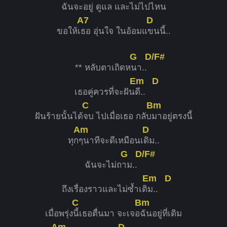
ฉันจะอ
ยู่ ดูแล และไ
ม่ไปไหน
A7
D
ขอให้เ
ธอ อุ่นใจ ในอ้อมแ
ขนนี้..
G
D/F#
** หลับตาเถิดห
นา..
Em
D
เธอคู่ควรที่จะฝัน
ดี..
C
Bm
ฝันร้ายนั้นได้
จบ ไปเมื่อเธอ กลับ
มาอยู่ตรงนี้
Am
D
ทุก
ๆนาทีจะดีเหมือนเ
ดิม..
G
D/F#
ฉันจะไม่ถ
าม..
Em
D
ถึงเรื่องราวและไม่ซ้ำเติ
ม..
C
Bm
เมื่อพรุ่ง
นี้เธอตื่นมา จะเจอ
ฉันอยู่ที่เดิม
Am
D