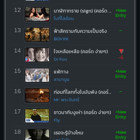
+New
12
นาฬิกาทราย (sign) (คอร์ด ง่ายๆ)
Entry
โบกี้ไลอ้อน
-
13
ฟ้าสีครามกับความเป็นจริง
BOVINI
▼
14
ใจเหลือเหลือ (คอร์ด ง่ายๆ)
-6
Dr.Fuu
+New
15
แพ้ทาง
Entry
ลาบานูน
-
16
ก่อนที่โลกทั้งใบมันพัง (คอร์ด ง่ายๆ)
Mr’ พระจันทร์
+New
17
ชาวนากับงูเห่า (คอร์ด ง่ายๆ)
Entry
Fly
+New
18
เธอจะรู้บ้างไหม
Entry