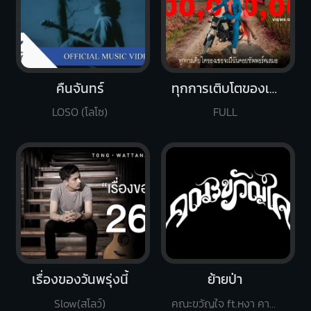
คืนจันทร์
ทุกการเติบโตของเธอจะมีฉันคอยซัพพอร์ตเสมอ
LOSO (โลโซ)
FULL
เรื่องของวันพรุ่งนี้
ย้ายป่า
Slow(สโลว์)
คณะขวัญใจ ft.หงา คาราวาน