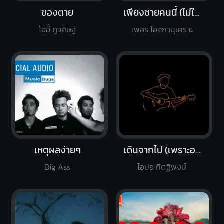
ของตาย
เพียงชายคนนี้ (ไม่ใช่ผู้วิเศษ)
โจอี้ ภูวศิษฐ์
เพชร โอสถานุเคราะ
เหตุผลง่ายๆ
เดินจากไป (เพราะอะไร)
Big Ass
โอปอ กิตฐิพงษ์