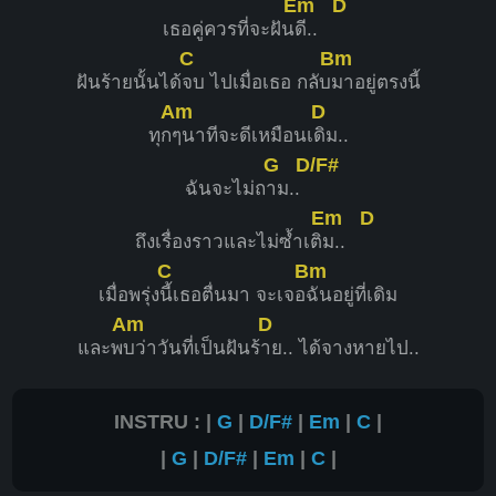
Em
D
เธอคู่ควรที่จะฝัน
ดี..
C
Bm
ฝันร้ายนั้นได้
จบ ไปเมื่อเธอ กลับ
มาอยู่ตรงนี้
Am
D
ทุก
ๆนาทีจะดีเหมือนเ
ดิม..
G
D/F#
ฉันจะไม่ถ
าม..
Em
D
ถึงเรื่องราวและไม่ซ้ำเติ
ม..
C
Bm
เมื่อพรุ่ง
นี้เธอตื่นมา จะเจอ
ฉันอยู่ที่เดิม
Am
D
และพ
บว่าวันที่เป็นฝันร้
าย.. ได้จางหายไป..
INSTRU : |
G
|
D/F#
|
Em
|
C
|
|
G
|
D/F#
|
Em
|
C
|