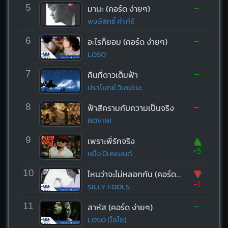
-
5
มานะ (คอร์ด ง่ายๆ)
พงษ์สิทธิ์ คำภีร์
-
6
อะไรก็ยอม (คอร์ด ง่ายๆ)
LOSO
-
7
คืนที่ดาวเต็มฟ้า
ปราโมทย์ วิเลปะนะ
-
8
ฟ้าสีครามกับความเป็นจริง
BOVINI
▲
9
เพราะพี่รักจริง
+5
หนึ่ง บีเคแบนด์
▼
10
ไหนว่าจะไม่หลอกกัน (คอร์ด ง่ายๆ)
-1
SILLY FOOLS
-
11
สาหัส (คอร์ด ง่ายๆ)
LOSO (โลโซ)