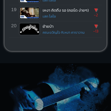
เสก โลโซ
▼
19
เหงา คิดถึง รอ (คอร์ด ง่ายๆ)
-2
เสก โลโซ
▼
20
ย้ายป่า
-13
คณะขวัญใจ ft.หงา คาราวาน