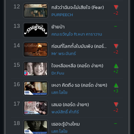
▼
12
กลัวว่าฉันจะไม่เสียใจ (Fear)
-2
PURPEECH
-
13
ย้ายป่า
คณะขวัญใจ ft.หงา คาราวาน
▼
14
ก่อนที่โลกทั้งใบมันพัง (คอร์ด ง่ายๆ)
-2
Mr’ พระจันทร์
▲
15
ใจเหลือเหลือ (คอร์ด ง่ายๆ)
+2
Dr.Fuu
▲
16
เหงา คิดถึง รอ (คอร์ด ง่ายๆ)
+3
เสก โลโซ
▼
17
เสมอ (คอร์ด ง่ายๆ)
-2
พงษ์สิทธิ์ คำภีร์
-
18
เธอจะรู้บ้างไหม
เสก โลโซ