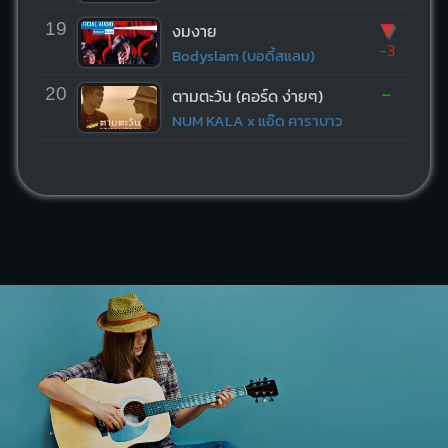
▼
19
งมงาย
-3
Bodyslam (บอดี้สแลม)
-
20
ตามตะวัน (คอร์ด ง่ายๆ)
NUM KALA x แอ๊ด คาราบาว