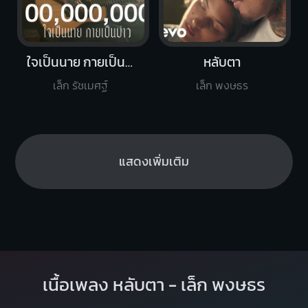
ใจเป็นนาย กายเป็นบ่าว
หลับตา
เล็ก รัชเมศฐ์
เล็ก พงษธร
แสดงเพิ่มเติม
เนื้อเพลง หลับตา - เล็ก พงษธร