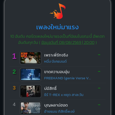
เพลงใหม่มาแรง
10 อันดับ คอร์ดเพลงใหม่มาแรงเป็นที่นิยมในขณะนี้ อัพเดท
อันดับทุกวัน (
ข้อมูลวันที่ 08/08/2569 | 20:00
)
-
1
เพราะพี่รักจริง
หนึ่ง บีเคแบนด์
-
2
ขาดความอบอุ่น
FREEHAND (genie Verse Vol.1)
-
3
บ่มีสิทธิ์
ธีร์ T-REX x หยุด สาละวัน
-
4
บุญผลาบ่ฮอด
อ้ายแมน ภิสิทธิ์พงษ์