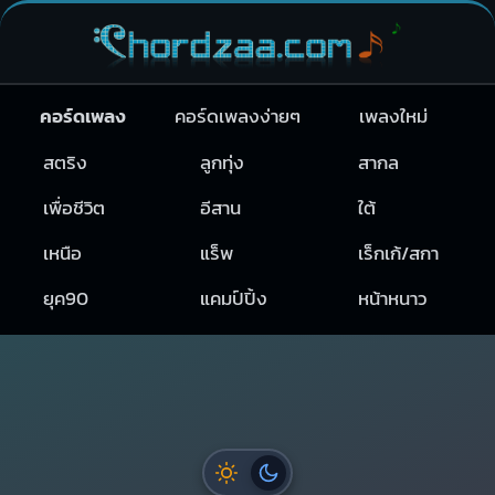
คอร์ดเพลง
คอร์ดเพลงง่ายๆ
เพลงใหม่
สตริง
ลูกทุ่ง
สากล
เพื่อชีวิต
อีสาน
ใต้
เหนือ
แร็พ
เร็กเก้/สกา
ยุค90
แคมป์ปิ้ง
หน้าหนาว