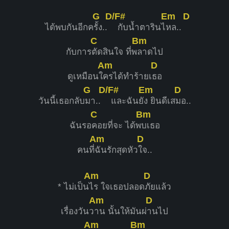
G
D/F#
Em
D
ได้พบกันอีกค
รั้ง..
กับน้ำตารินไ
หล..
C
Bm
กับการ
ตัดสินใจ ที่พ
ลาดไป
Am
D
ดูเหมือนใ
ครได้ทำร้ายเ
ธอ
G
D/F#
Em
D
วันนี้เธอกลับ
มา..
และฉันยั
ง ยินดีเส
มอ..
C
Bm
ฉันรอ
คอยที่จะ ได้พ
บเธอ
Am
D
คนที่
ฉันรักสุดหัว
ใจ..
Am
D
* ไม่เป็น
ไร ใจเธอปลอด
ภัยแล้ว
Am
D
เรื่องวันว
าน นั้นให้มันผ่
านไป
Am
Bm