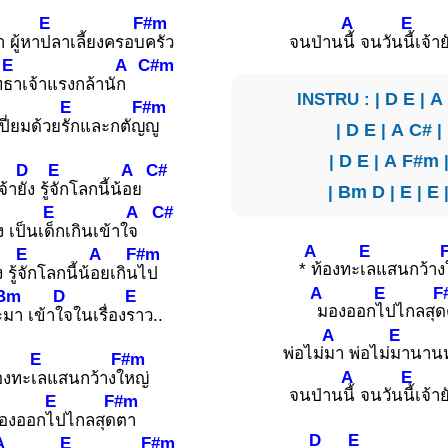
E
F#m
A
E
 ผู้หา
ปลาเลี้ยงครอบ
ครัว
จนป่าน
นี้ จนวัน
นี้เจ้า
E
A
C#m
ท
ธาเจ้าแรงกล้านั
ก
INSTRU : |
D
E
|
A
E
F#m
ปี่ยมด้วย
รักและกตัญ
ญู
|
D
E
|
A
C#
|
|
D
E
|
A
F#m
D
E
A
C#
จ้า
ยัง รู้
จักโลกนี้น้
อย
|
Bm
D
|
E
|
E
E
A
C#
ง เป็นเ
ด็กเกินเข้าใ
จ
A
E
E
A
F#m
*
ท้องทะ
เลแสนกว้าง
 รู้
จักโลกนี้น้
อยเกิน
ไป
A
E
F
Bm
D
E
มองออก
ไปไกลสุด
ะ
มา เข้า
ใจในเรื่อง
ราว..
A
E
พ่อไม่
มา พ่อไม่
มานาน
E
F#m
A
E
องทะ
เลแสนกว้างใ
หญ่
จนป่าน
นี้ จนวัน
นี้เจ้า
E
F#m
องออก
ไปไกลสุด
ตา
D
E
A
E
F#m