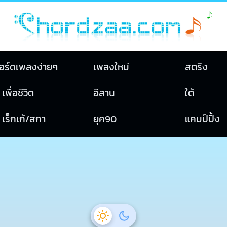
อร์ดเพลงง่ายๆ
เพลงใหม่
สตริง
เพื่อชีวิต
อีสาน
ใต้
เร็กเก้/สกา
ยุค90
แคมป์ปิ้ง