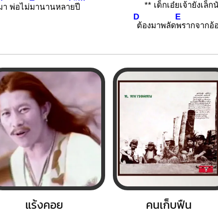
**
เด็กเ
อ๋ยเจ้ายังเล็กน
มา พ่อไม่
มานานหลาย
ปี
D
E
ต้องมาพลัด
พรากจากอ้
แร้งคอย
คนเก็บฟืน