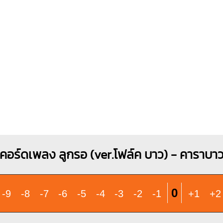
X
X
O
X
X
X
4
1
1
1
1
2
3
1
1
2
3
4
2
3
4
คอร์ดเพลง ลูกรอ (ver.โฟล์ค บาว) - คาราบา
0
-9
-8
-7
-6
-5
-4
-3
-2
-1
+1
+2