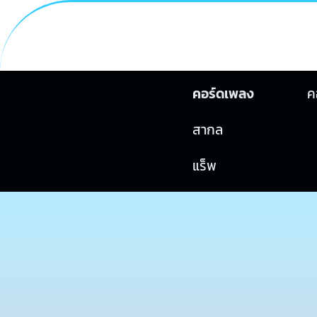
คอร์ดเพลง
ค
สากล
แร็พ