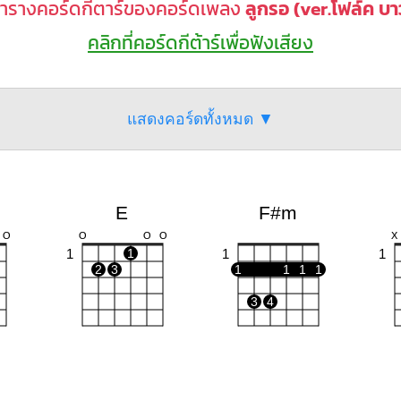
ารางคอร์ดกีตาร์ของคอร์ดเพลง
ลูกรอ (ver.โฟล์ค บา
คลิกที่คอร์ดกีต้าร์เพื่อฟังเสียง
แสดงคอร์ดทั้งหมด ▼
E
F#m
O
O
O
O
X
1
1
1
1
2
3
1
1
1
1
3
4
C#m
C#
Bm