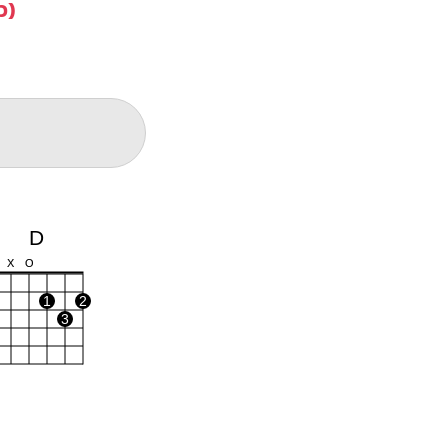
ว)
D
X
O
1
2
3