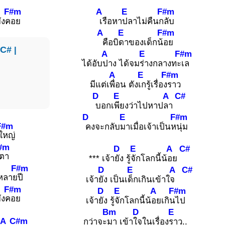
F#m
A
E
F#m
ยังค
อย
เรือหา
ปลาไม่คืนก
ลับ
A
E
F#m
คือบิ
ดาของเด็กน้
อย
C#
|
A
E
F#m
ได้อับ
ปาง ได้จม
ร่างกลางทะ
เล
A
E
F#m
|
มีแต่เ
พื่อน ตัง
เกรู้เรื่อง
ราว
D
E
A
C#
|
บอกเ
พียงว่าไปหาป
ลา
D
E
F#m
F#m
คงจะกลับ
มาเมื่อเจ้าเป็นห
นุ่ม
ใ
หญ่
#m
D
E
A
C#
ตา
*** เจ้า
ยัง รู้
จักโลกนี้น้
อย
F#m
D
E
A
C#
หลาย
ปี
เจ้า
ยัง เป็นเ
ด็กเกินเข้าใ
จ
F#m
D
E
A
F#m
ยังค
อย
เจ้า
ยัง รู้
จักโลกนี้น้
อยเกิน
ไป
Bm
D
E
A
C#m
กว่าจะ
มา เข้า
ใจในเรื่อง
ราว..