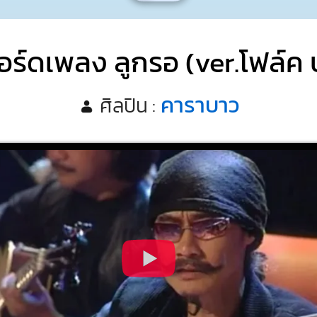
อร์ดเพลง ลูกรอ (ver.โฟล์ค 
คาราบาว
ศิลปิน :