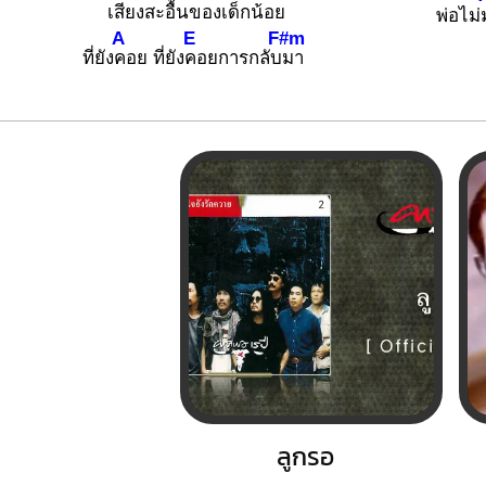
เสียงสะ
อื้นของเด็ก
น้อย
พ่อไม่
A
E
F#m
ที่ยัง
คอย ที่ยัง
คอยการกลับ
มา
ลูกรอ