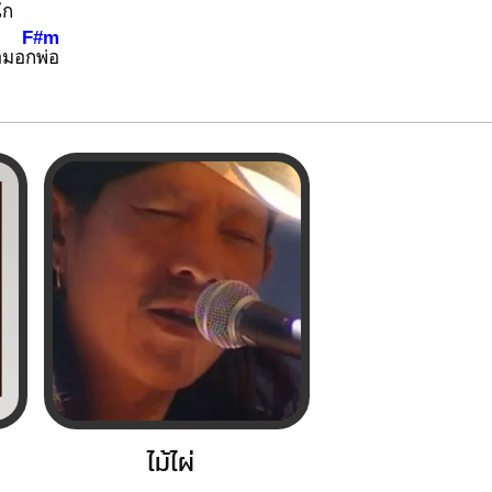
ั
ก
F#m
อมอก
พ่อ
ไม้ไผ่