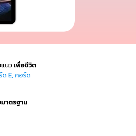
งแนว
เพื่อชีวิต
์ด E, คอร์ด
บบมาตรฐาน