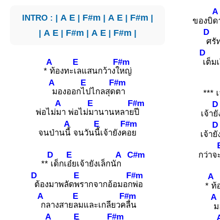
A
INTRO : |
A
E
|
F#m
|
A
E
|
F#m
|
ของบิ
ดา
D
|
A
E
|
F#m
|
A
E
|
F#m
|
ศรั
D
A
E
F#m
เต็มเ
*
ท้องทะ
เลแสนกว้างใ
หญ่
A
E
F#m
มองออก
ไปไกลสุด
ตา
*** เ
A
E
F#m
D
พ่อไม่
มา พ่อไม่
มานานหลาย
ปี
เจ้า
ยั
A
E
F#m
D
จนป่าน
นี้ จนวัน
นี้เจ้ายังค
อย
เจ้า
ยัง
D
E
A
C#m
กว่าจ
**
เด็กเ
อ๋ยเจ้ายังเล็กนั
ก
D
E
F#m
A
ต้องมาพลัด
พรากจากอ้อมอก
พ่อ
*
ท้
A
E
F#m
A
กลางสาย
ลมและเกลียวค
ลื่น
ม
A
E
F#m