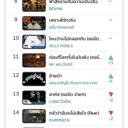
-
8
ฟ้าสีครามกับความเป็นจริง
BOVINI
-
9
เพราะพี่รักจริง
หนึ่ง บีเคแบนด์
-
10
ไหนว่าจะไม่หลอกกัน (คอร์ด ง่ายๆ)
SILLY FOOLS
▲
11
ก่อนที่โลกทั้งใบมันพัง (คอร์ด ง่ายๆ)
+3
Mr’ พระจันทร์
▲
12
ย้ายป่า
+1
คณะขวัญใจ ft.หงา คาราวาน
▼
13
สาหัส (คอร์ด ง่ายๆ)
-2
LOSO (โลโซ)
▼
14
กลัวว่าฉันจะไม่เสียใจ (Fear)
-2
PURPEECH