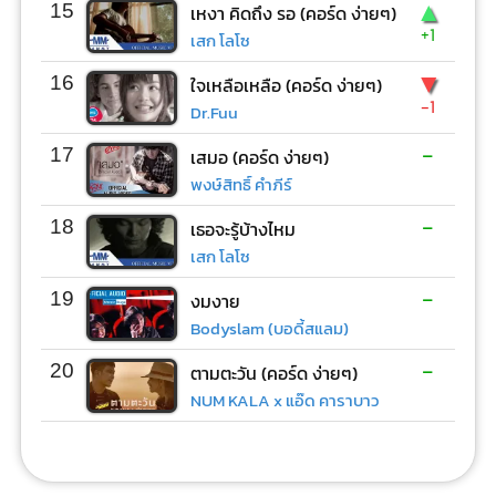
▲
15
เหงา คิดถึง รอ (คอร์ด ง่ายๆ)
+1
เสก โลโซ
▼
16
ใจเหลือเหลือ (คอร์ด ง่ายๆ)
-1
Dr.Fuu
-
17
เสมอ (คอร์ด ง่ายๆ)
พงษ์สิทธิ์ คำภีร์
-
18
เธอจะรู้บ้างไหม
เสก โลโซ
-
19
งมงาย
Bodyslam (บอดี้สแลม)
-
20
ตามตะวัน (คอร์ด ง่ายๆ)
NUM KALA x แอ๊ด คาราบาว