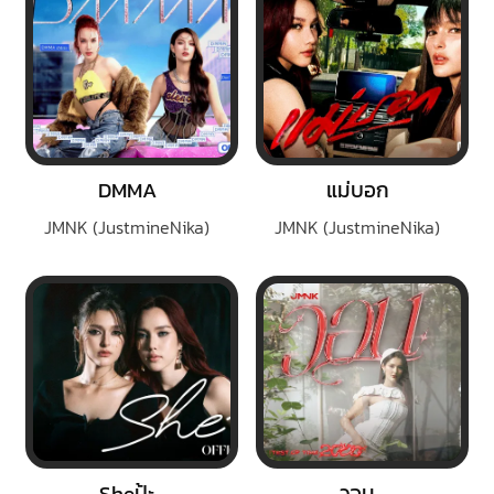
DMMA
แม่บอก
JMNK (JustmineNika)
JMNK (JustmineNika)
Sheป้ะ
วอน