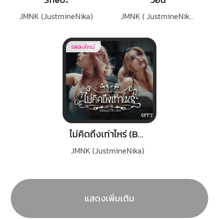
JMNK (JustmineNika)
JMNK ( JustmineNika )
เพลงใหม่
ไม่คิดถึงเท่าไหร่ (Behind The Smile)
JMNK (JustmineNika)
แสดงเพิ่มเติม