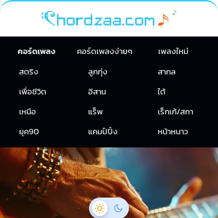
คอร์ดเพลง
คอร์ดเพลงง่ายๆ
เพลงใหม่
สตริง
ลูกทุ่ง
สากล
เพื่อชีวิต
อีสาน
ใต้
เหนือ
แร็พ
เร็กเก้/สกา
ยุค90
แคมป์ปิ้ง
หน้าหนาว