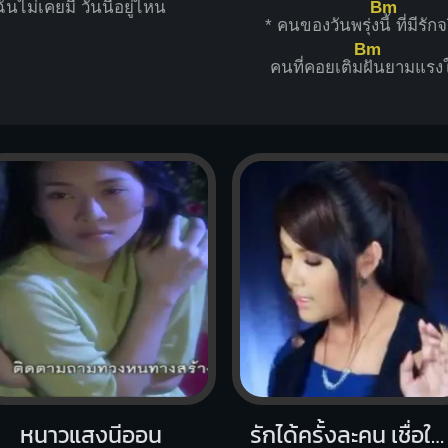
Bm
ฉันไม่เคย
มี วันนี้อยู่ไห
น
* คนของวันพรุ่ง
นี้ ที่มีรัก
Bm
คนที่คอยเติม
ฝันยามแรงใ
หนาวแสงนีออน
รักได้ครั้งละคน เชื่อใจได้คนละครั้ง