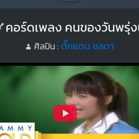
คอร์ดเพลง คนของวันพรุ่งน
ตั๊กแตน ชลดา
ศิลปิน :