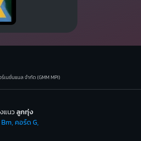
เตอร์เนชั่นแนล จำกัด (GMM MPI)
ลงแนว
ลูกทุ่ง
ด Bm, คอร์ด G,