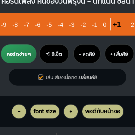
คอร์ดเพลง คนของวันพรุ่งนี้ - ตั๊กแตน ชลดา
+1
-9
-8
-7
-6
-5
-4
-3
-2
-1
0
+2
คอร์ดง่ายๆ
⟲ รีเซ็ต
− ลดคีย์
+ เพิ่มคีย์
เล่นเสียงเมื่อกดเปลี่ยนคีย์
-
font size
+
พอดีกับหน้าจอ