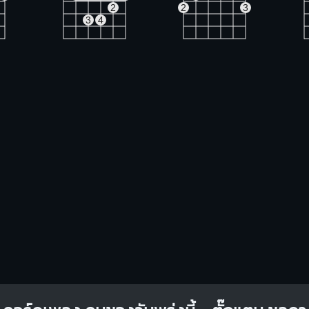
2
2
3
3
4
F#m
Em
O
O
O
O
1
1
1
1
1
1
2
3
3
4