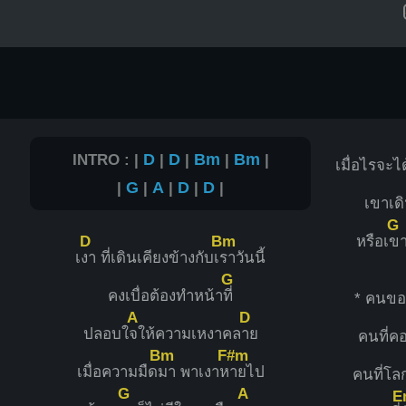
INTRO : |
D
|
D
|
Bm
|
Bm
|
เมื่อไรจะ
|
G
|
A
|
D
|
D
|
เขาเด
G
D
Bm
หรือเ
ขา
เ
งา ที่เดินเคียงข้างกับเ
ราวันนี้
G
คงเบื่อต้องทำหน้า
ที่
* คนของ
A
D
ปลอบใ
จให้ความเหงาคล
าย
คนที่ค
Bm
F#m
เมื่อความมืด
มา พาเงาห
ายไป
คนที่โ
G
A
E