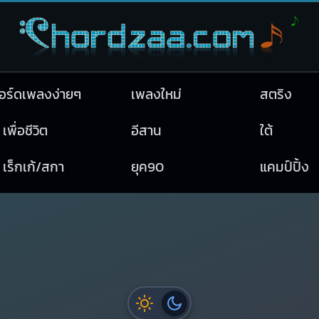
อร์ดเพลงง่ายๆ
เพลงใหม่
สตริง
เพื่อชีวิต
อีสาน
ใต้
เร็กเก้/สกา
ยุค90
แคมป์ปิ้ง