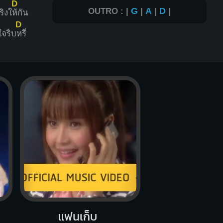
D
OUTRO : |
G
|
A
|
D
|
จริงใ
ห้กัน
D
จริบ
หรี่
แฟนเก็บ