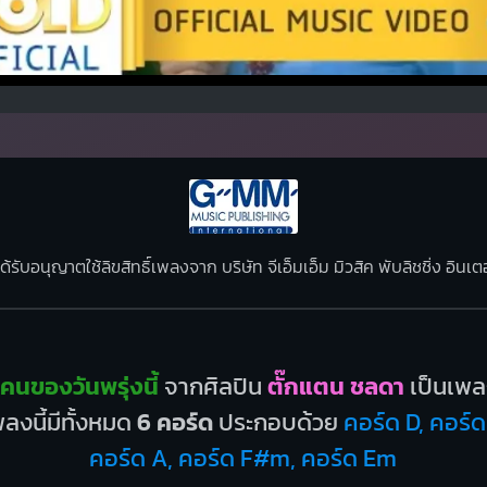
ด้รับอนุญาตใช้ลิขสิทธิ์เพลงจาก บริษัท จีเอ็มเอ็ม มิวสิค พับลิชชิ่ง อิน
คนของวันพรุ่งนี้
จากศิลปิน
ตั๊กแตน ชลดา
เป็นเพ
ลงนี้มีทั้งหมด
6 คอร์ด
ประกอบด้วย
คอร์ด D, คอร์
คอร์ด A, คอร์ด F#m, คอร์ด Em