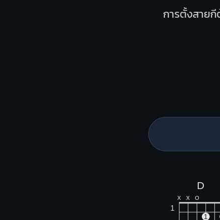
การตั้งสายกีต
D
X
X
O
1
1