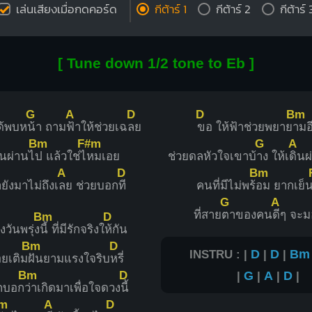
เล่นเสียงเมื่อกดคอร์ด
กีต้าร์ 1
กีต้าร์ 2
กีต้าร์ 
[ Tune down 1/2 tone to Eb ]
G
A
D
D
Bm
ได้พบห
น้า ถาม
ฟ้าให้ช่วยเฉ
ลย
ขอ ให้ฟ้าช่วยพยาย
ามอี
Bm
F#m
G
A
ินผ่านไ
ป แล้วใช่ไ
หมเอย
ช่วยดลหัวใจเขาบ้
าง ให้เ
ดิน
A
D
Bm
ยังมาไม่ถึงเ
ลย ช่วยบอก
ที
คนที่มีไม่พร้
อม ยากเย็น
G
A
ที่สาย
ตาของคน
ดีๆ จะม
Bm
D
วันพรุ่ง
นี้ ที่มีรักจริงใ
ห้กัน
Bm
D
INSTRU : |
D
|
D
|
Bm
อยเติม
ฝันยามแรงใจริบ
หรี่
Bm
D
|
G
|
A
|
D
|
ลกบอก
ว่าเกิดมาเพื่อใจดวง
นี้
m
A
D