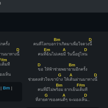
3
Bm
D
กครั้ง
คนที่โลกบอก
ว่าเกิดมาเพื่อใจดวง
นี้
D
Em
A
D
ผ่านมาทาง
นี้
คนที่
ฉันไม่เคย
มี วันนี้อยู่ไห
น
F#m
เ
ต็มที
D
Bm
ขอ ให้ฟ้าช่วยพยาย
ามอีกครั้ง
องเห็น
G
A
D
ช่วยดลหัวใจเขาบ้
าง ให้เ
ดินผ่านมาทาง
นี้
Bm
F#m
|
Bm
|
คนที่มีไม่พร้
อม ยากเย็นเ
ต็มที
G
A
D
ที่สาย
ตาของคน
ดีๆ จะมองเห็
น..