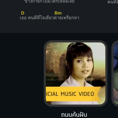
ข้างก
ายก็ไม่มีใครเหลือเ
ลย
คนที่
D
Bm
เ
ธอ คนดีที่ใจเดียวด
ายเพรียกหา
ถนนค้นฝัน