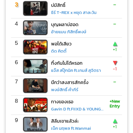
-
3
บ่มีสิทธิ์
ธีร์ T-REX x หยุด สาละวัน
-
4
บุญผลาบ่ฮอด
อ้ายแมน ภิสิทธิ์พงษ์
▲
5
พอได้เสียว
+1
ดิด คิตตี้
▼
6
ทิ้งกันไม่ได้หรอก
-1
แจ๊ส สปุ๊กนิค ft.เกมส์ สุจิตรา
-
7
นึกว่าสงสารสักครั้ง
พงษ์สิทธิ์ คำภีร์
+New
8
ทางของเธอ
Entry
Gavin D ft.FIIXD & YOUNGOHM
▲
9
สิลืมเขาแล้วล่ะ
+1
เน็ค นฤพล ft.Wanmai