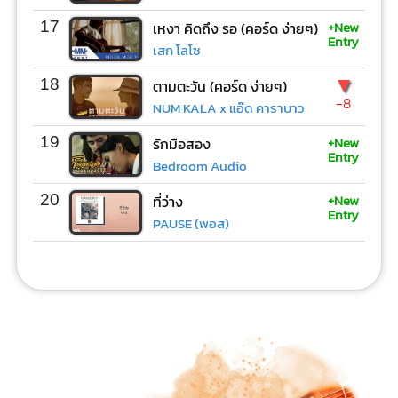
+New
17
เหงา คิดถึง รอ (คอร์ด ง่ายๆ)
Entry
เสก โลโซ
▼
18
ตามตะวัน (คอร์ด ง่ายๆ)
-8
NUM KALA x แอ๊ด คาราบาว
+New
19
รักมือสอง
Entry
Bedroom Audio
+New
20
ที่ว่าง
Entry
PAUSE (พอส)