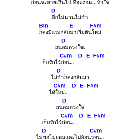
ก่อนจะส
ายเกินไป ที่จะถ
อน.. หัวใ
จ
D
อีกไม่นานไม่ช้า
Bm
E
F#m
ก็
คงมีแรงกลับ
มาเริ่มต้นใ
หม่
D
ถน
อมดวงใจเ
C#m
D
E
F#m
ก็บรักไว้ก่
อน..
D
ไม่
ช้าก็คงกลับมา
C#m
D
E
F#m
ได้ใ
หม่..
D
ถน
อมดวงใจ
C#m
D
E
F#m
เก็บรักไว้ก่
อน..
D
C#m
ไม่
ขอไม่ยอมและไม่อ้อนว
อน..