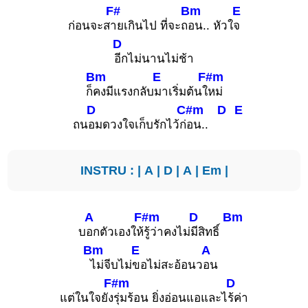
F#
Bm
E
ก่อนจะส
ายเกินไป ที่จะถ
อน.. หัวใ
จ
D
อีกไม่นานไม่ช้า
Bm
E
F#m
ก็
คงมีแรงกลับ
มาเริ่มต้นใ
หม่
D
C#m
D
E
ถน
อมดวงใจเก็บรักไว้ก่
อน..
INSTRU : |
A
|
D
|
A
|
Em
|
A
F#m
D
Bm
บ
อกตัวเองให้
รู้ว่าคงไม่
มีสิทธิ์
Bm
E
A
ไม่จีบไม่
ขอไม่สะอ้อนว
อน
F#m
D
แต่ในใจยัง
รุ่มร้อน ยิ่งอ่อนแอและไ
ร้ค่า