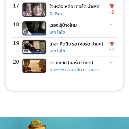
▼
17
ใจเหลือเหลือ (คอร์ด ง่ายๆ)
-2
Dr.Fuu
-
18
เธอจะรู้บ้างไหม
เสก โลโซ
▼
19
เหงา คิดถึง รอ (คอร์ด ง่ายๆ)
-2
เสก โลโซ
-
20
ตามตะวัน (คอร์ด ง่ายๆ)
NUM KALA x แอ๊ด คาราบาว