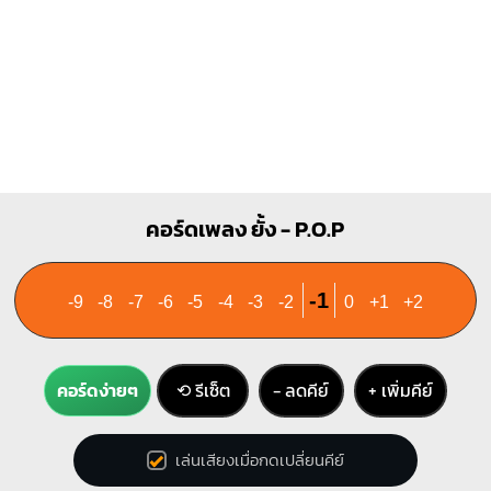
F#m
F#
1
1
1
1
1
1
1
1
1
2
3
4
3
4
C
Dm
คอร์ดเพลง ยั้ง - P.O.P
X
O
O
X
X
O
1
1
1
1
2
2
-1
-9
-8
-7
-6
-5
-4
-3
-2
0
+1
+2
3
3
คอร์ดง่ายๆ
⟲ รีเซ็ต
− ลดคีย์
+ เพิ่มคีย์
G
O
O
O
1
เล่นเสียงเมื่อกดเปลี่ยนคีย์
1
2
3