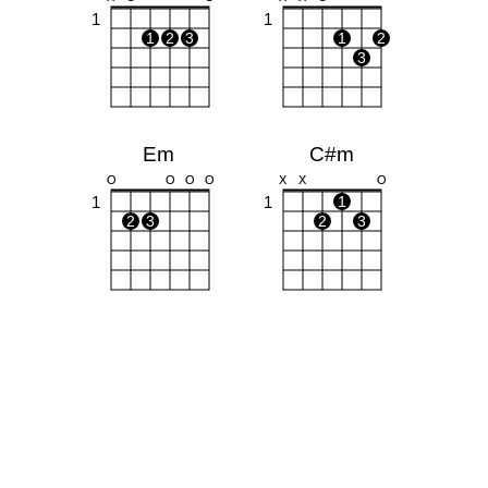
1
1
1
2
3
1
2
3
Em
C#m
O
O
O
O
X
X
O
1
1
1
2
3
2
3
Bm
E
X
O
O
O
1
1
1
1
1
2
3
2
3
4