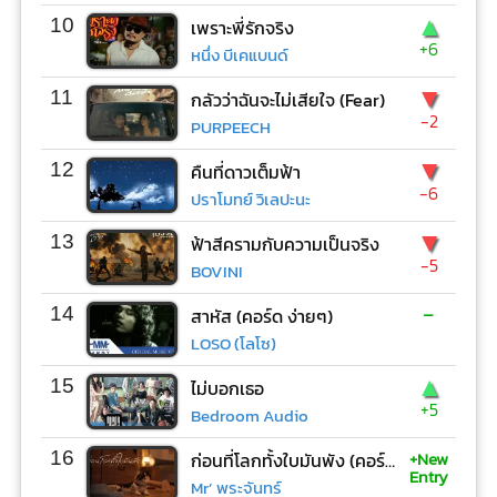
▲
10
เพราะพี่รักจริง
+6
หนึ่ง บีเคแบนด์
▼
11
กลัวว่าฉันจะไม่เสียใจ (Fear)
-2
PURPEECH
▼
12
คืนที่ดาวเต็มฟ้า
-6
ปราโมทย์ วิเลปะนะ
▼
13
ฟ้าสีครามกับความเป็นจริง
-5
BOVINI
-
14
สาหัส (คอร์ด ง่ายๆ)
LOSO (โลโซ)
▲
15
ไม่บอกเธอ
+5
Bedroom Audio
+New
16
ก่อนที่โลกทั้งใบมันพัง (คอร์ด ง่ายๆ)
Entry
Mr’ พระจันทร์