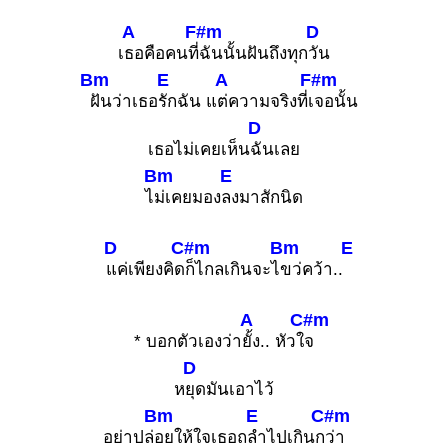
A
F#m
D
เ
ธอคือคนที่
ฉันนั้นฝันถึงทุก
วัน
Bm
E
A
F#m
ฝันว่าเธอ
รักฉัน แ
ต่ความจริงที่เ
จอนั้น
D
เธอไม่เคยเห็น
ฉันเลย
Bm
E
ไ
ม่เคยมอง
ลงมาสักนิด
D
C#m
Bm
E
แค่เพียงคิด
ก็ไกลเกินจะไ
ขว่คว้า..
A
C#m
* บอกตัวเองว่า
ยั้ง.. หัวใ
จ
D
ห
ยุดมันเอาไว้
Bm
E
C#m
อย่าปล่
อยให้ใจเธอถ
ลำไปเกินก
ว่า