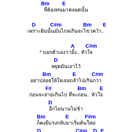
Bm
E
ที่ต้องทน
มาตลอดนั้น
D
C#m
Bm
E
เพ
ราะฝันนั้น
มันไกลเกินจะไ
ขว่คว้า.
.
A
C#m
* บอกตัวเองว่า
ยั้ง.. หัวใ
จ
D
ห
ยุดมันเอาไว้
Bm
E
C#m
อย่าปล่
อยให้ใจเธอถ
ลำไปเกินก
ว่า
F#
Bm
E
ก่อนจะส
ายเกินไป ที่จะถ
อน.. หัวใ
จ
D
อีกไม่นานไม่ช้า
Bm
E
F#m
ก็
คงมีแรงกลับ
มาเริ่มต้นใ
หม่
D
C#m
D
E