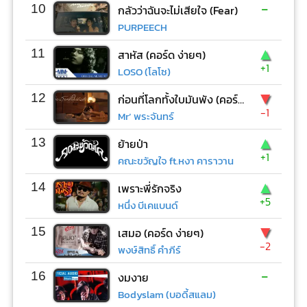
-
10
กลัวว่าฉันจะไม่เสียใจ (Fear)
PURPEECH
▲
11
สาหัส (คอร์ด ง่ายๆ)
+1
LOSO (โลโซ)
▼
12
ก่อนที่โลกทั้งใบมันพัง (คอร์ด ง่ายๆ)
-1
Mr’ พระจันทร์
▲
13
ย้ายป่า
+1
คณะขวัญใจ ft.หงา คาราวาน
▲
14
เพราะพี่รักจริง
+5
หนึ่ง บีเคแบนด์
▼
15
เสมอ (คอร์ด ง่ายๆ)
-2
พงษ์สิทธิ์ คำภีร์
-
16
งมงาย
Bodyslam (บอดี้สแลม)