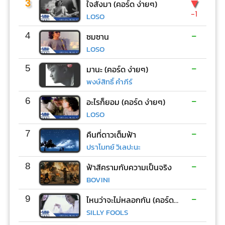
▼
3
ใจสั่งมา (คอร์ด ง่ายๆ)
-1
LOSO
-
4
ซมซาน
LOSO
-
5
มานะ (คอร์ด ง่ายๆ)
พงษ์สิทธิ์ คำภีร์
-
6
อะไรก็ยอม (คอร์ด ง่ายๆ)
LOSO
-
7
คืนที่ดาวเต็มฟ้า
ปราโมทย์ วิเลปะนะ
-
8
ฟ้าสีครามกับความเป็นจริง
BOVINI
-
9
ไหนว่าจะไม่หลอกกัน (คอร์ด ง่ายๆ)
SILLY FOOLS