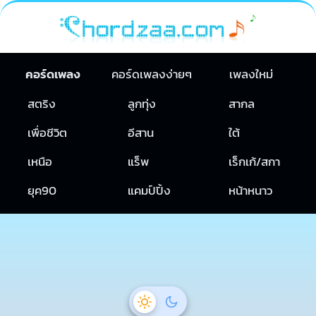
คอร์ดเพลง
คอร์ดเพลงง่ายๆ
เพลงใหม่
สตริง
ลูกทุ่ง
สากล
เพื่อชีวิต
อีสาน
ใต้
เหนือ
แร็พ
เร็กเก้/สกา
ยุค90
แคมป์ปิ้ง
หน้าหนาว