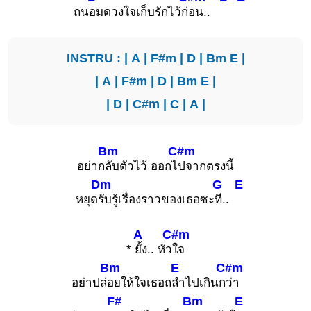
ถน
อมดวงใจเก็บรักไว้ก่
อน..
INSTRU : |
A
|
F#m
|
D
|
Bm
E
|
|
A
|
F#m
|
D
|
Bm
E
|
|
D
|
C#m
|
C
|
A
|
Bm
C#m
อย่าก
ลับตัวไว้ ออกไ
ปจากตรงนี้
Dm
G
E
หยุด
รับรู้เรื่องราวของเธอซะ
ที..
A
C#m
*
ยั้ง.. หัว
ใจ
Bm
E
C#m
อย่าปล่
อยให้ใจเธอถ
ลำไปเกินก
ว่า
F#
Bm
E