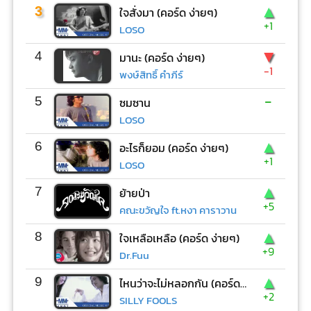
▲
3
ใจสั่งมา (คอร์ด ง่ายๆ)
+1
LOSO
▼
4
มานะ (คอร์ด ง่ายๆ)
-1
พงษ์สิทธิ์ คำภีร์
-
5
ซมซาน
LOSO
▲
6
อะไรก็ยอม (คอร์ด ง่ายๆ)
+1
LOSO
▲
7
ย้ายป่า
+5
คณะขวัญใจ ft.หงา คาราวาน
▲
8
ใจเหลือเหลือ (คอร์ด ง่ายๆ)
+9
Dr.Fuu
▲
9
ไหนว่าจะไม่หลอกกัน (คอร์ด ง่ายๆ)
+2
SILLY FOOLS