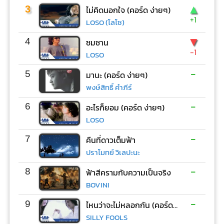
▲
3
ไม่คิดนอกใจ (คอร์ด ง่ายๆ)
+1
LOSO (โลโซ)
▼
4
ซมซาน
-1
LOSO
-
5
มานะ (คอร์ด ง่ายๆ)
พงษ์สิทธิ์ คำภีร์
-
6
อะไรก็ยอม (คอร์ด ง่ายๆ)
LOSO
-
7
คืนที่ดาวเต็มฟ้า
ปราโมทย์ วิเลปะนะ
-
8
ฟ้าสีครามกับความเป็นจริง
BOVINI
-
9
ไหนว่าจะไม่หลอกกัน (คอร์ด ง่ายๆ)
SILLY FOOLS