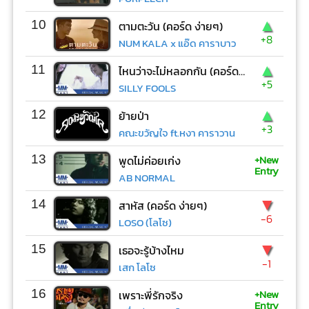
▲
10
ตามตะวัน (คอร์ด ง่ายๆ)
+8
NUM KALA x แอ๊ด คาราบาว
▲
11
ไหนว่าจะไม่หลอกกัน (คอร์ด ง่ายๆ)
+5
SILLY FOOLS
▲
12
ย้ายป่า
+3
คณะขวัญใจ ft.หงา คาราวาน
+New
13
พูดไม่ค่อยเก่ง
Entry
AB NORMAL
▼
14
สาหัส (คอร์ด ง่ายๆ)
-6
LOSO (โลโซ)
▼
15
เธอจะรู้บ้างไหม
-1
เสก โลโซ
+New
16
เพราะพี่รักจริง
Entry