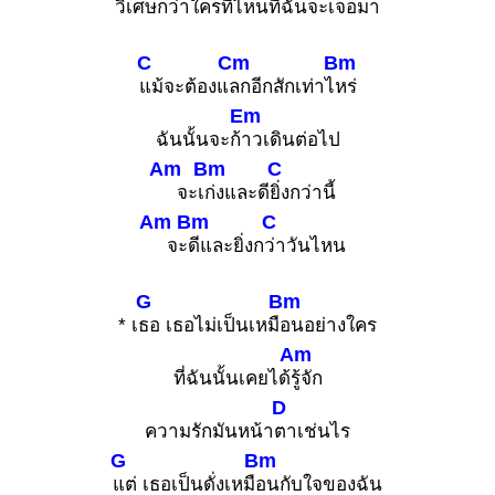
วิเศษกว่าใครที่ไ
หนที่ฉันจะเจอมา
C
Cm
Bm
แม้จะต้องแ
ลกอีกสักเท่าไ
หร่
Em
ฉันนั้นจะก้
าวเดินต่อไป
Am
Bm
C
จะเ
ก่งและดี
ยิ่งกว่านี้
Am
Bm
C
จะ
ดีและยิ่งก
ว่าวันไหน
G
Bm
* เ
ธอ เธอไม่เป็นเหมื
อนอย่างใคร
Am
ที่ฉันนั้นเคยได้
รู้จัก
D
ความรักมันหน้า
ตาเช่นไร
G
Bm
แต่ เธอเป็นดั่งเหมื
อนกับใจของฉัน