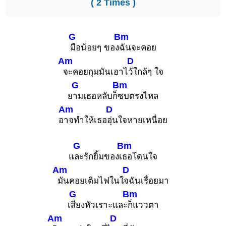
( 2 Times )
G
Bm
มือน้อยๆ ของ
ฉันจะคอย
Am
D
จะคอยกุมมันเอาไ
ว้ใกล้ๆ ใจ
G
Bm
ย
ามเธอหลับก็
ซบตรงไหล
Am
D
อ
าจทำให้เธอ
อุ่นใจหายเหนื่อย
G
Bm
แ
ละรักยิ้มของเ
ธอโดนใจ
Am
D
มันคอยเติมไฟในใ
จฉันเรื่อยมา
G
Bm
เ
สียงหัวเราะและ
ก็แววตา
Am
D