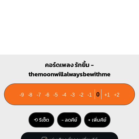
Em
O
O
O
O
1
2
3
คอร์ดเพลง รักยิ้ม -
themoonwillalwaysbewithme
0
-9
-8
-7
-6
-5
-4
-3
-2
-1
+1
+2
⟲ รีเซ็ต
− ลดคีย์
+ เพิ่มคีย์