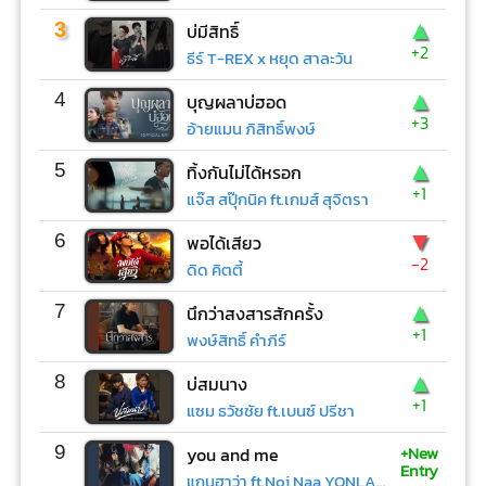
▲
3
บ่มีสิทธิ์
+2
ธีร์ T-REX x หยุด สาละวัน
▲
4
บุญผลาบ่ฮอด
+3
อ้ายแมน ภิสิทธิ์พงษ์
▲
5
ทิ้งกันไม่ได้หรอก
+1
แจ๊ส สปุ๊กนิค ft.เกมส์ สุจิตรา
▼
6
พอได้เสียว
-2
ดิด คิตตี้
▲
7
นึกว่าสงสารสักครั้ง
+1
พงษ์สิทธิ์ คำภีร์
▲
8
บ่สมนาง
+1
แซม ธวัชชัย ft.เบนซ์ ปรีชา
+New
9
you and me
Entry
แกนฮาว่า ft.Noi Naa YONLAPA