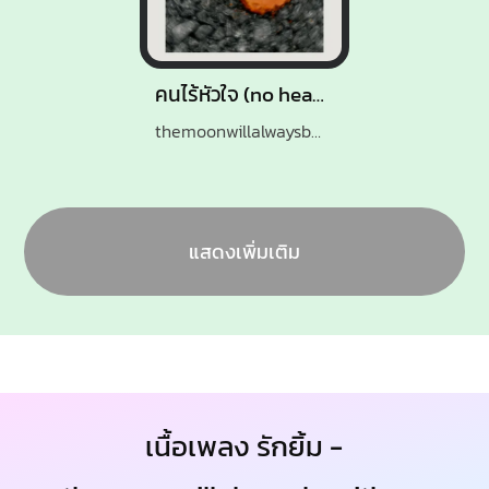
คนไร้หัวใจ (no heart)
themoonwillalwaysbewithme
แสดงเพิ่มเติม
เนื้อเพลง รักยิ้ม -