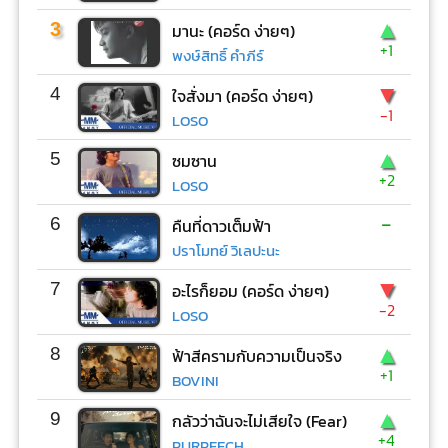
▲
3
มานะ (คอร์ด ง่ายๆ)
+1
พงษ์สิทธิ์ คำภีร์
▼
4
ใจสั่งมา (คอร์ด ง่ายๆ)
-1
LOSO
▲
5
ซมซาน
+2
LOSO
-
6
คืนที่ดาวเต็มฟ้า
ปราโมทย์ วิเลปะนะ
▼
7
อะไรก็ยอม (คอร์ด ง่ายๆ)
-2
LOSO
▲
8
ฟ้าสีครามกับความเป็นจริง
+1
BOVINI
▲
9
กลัวว่าฉันจะไม่เสียใจ (Fear)
+4
PURPEECH