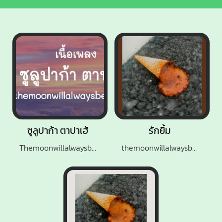
ซูลูปาก้า ตาปาเฮ้
รักยิ้ม
Themoonwillalwaysbewithme
themoonwillalwaysbewithme