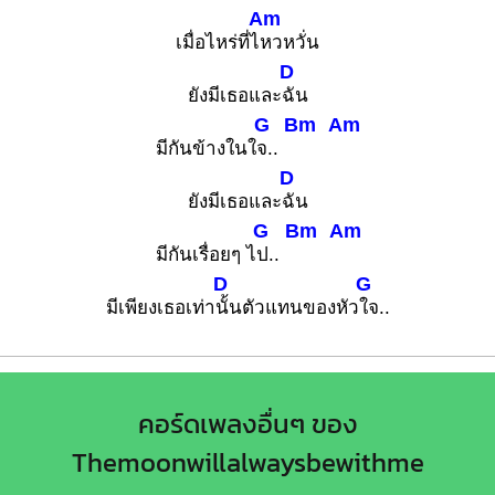
Am
เมื่อไหร่ที่ไ
หวหวั่น
D
ยังมีเธอและ
ฉัน
G
Bm
Am
มีกันข้างในใ
จ..
D
ยังมีเธอและ
ฉัน
G
Bm
Am
มีกันเรื่อยๆ ไ
ป..
D
G
มีเพียงเธอเท่า
นั้นตัวแทนของหัว
ใจ..
คอร์ดเพลงอื่นๆ ของ
Themoonwillalwaysbewithme