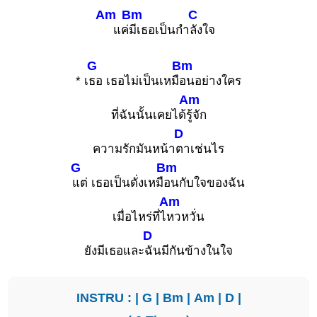
Am
Bm
C
แค่
มีเธอเป็นกำ
ลังใจ
G
Bm
* เ
ธอ เธอไม่เป็นเหมื
อนอย่างใคร
Am
ที่ฉันนั้นเคยได้
รู้จัก
D
ความรักมันหน้า
ตาเช่นไร
G
Bm
แต่ เธอเป็นดั่งเหมื
อนกับใจของฉัน
Am
เมื่อไหร่ที่ไ
หวหวั่น
D
ยังมีเธอและ
ฉันมีกันข้างในใจ
INSTRU : |
G
|
Bm
|
Am
|
D
|