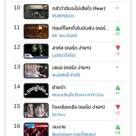
-
10
กลัวว่าฉันจะไม่เสียใจ (Fear)
PURPEECH
▲
11
ก่อนที่โลกทั้งใบมันพัง (คอร์ด ง่ายๆ)
+1
Mr’ พระจันทร์
▼
12
สาหัส (คอร์ด ง่ายๆ)
-1
LOSO (โลโซ)
-
13
เสมอ (คอร์ด ง่ายๆ)
พงษ์สิทธิ์ คำภีร์
▲
14
ย้ายป่า
+1
คณะขวัญใจ ft.หงา คาราวาน
▼
15
ใจเหลือเหลือ (คอร์ด ง่ายๆ)
-1
Dr.Fuu
▲
16
งมงาย
+3
Bodyslam (บอดี้สแลม)