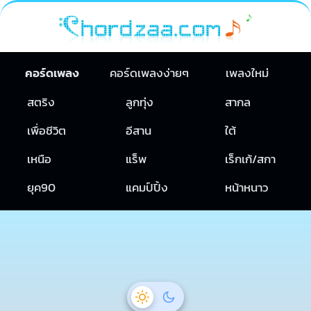
คอร์ดเพลง
คอร์ดเพลงง่ายๆ
เพลงใหม่
สตริง
ลูกทุ่ง
สากล
เพื่อชีวิต
อีสาน
ใต้
เหนือ
แร็พ
เร็กเก้/สกา
ยุค90
แคมป์ปิ้ง
หน้าหนาว