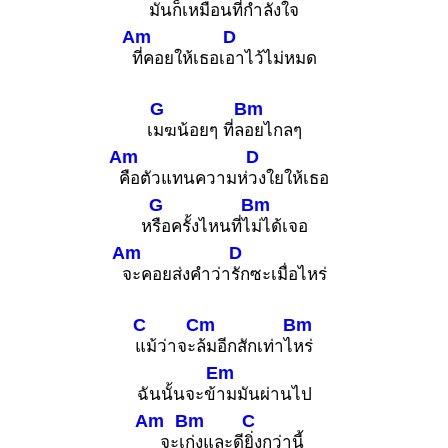
มันก็เหมือนที่
กำลังใจ
Am
D
ที่คอยให้เธอเ
อาไว้ไม่หมด
G
Bm
เ
มฆน้อยๆ ที่ล
อยไกลๆ
Am
D
คือตัวแทนความห่
วงใยให้เธอ
G
Bm
ห
รือครั้งไหนที่ไ
ม่ได้เจอ
Am
D
จะคอยส่งคำว่า
รักซะเมื่อไหร่
C
Cm
Bm
แม้ว่าจะ
ล้มอีกสักเท่าไ
หร่
Em
ฉันนั้นจะข้
ามมันผ่านไป
Am
Bm
C
จะเ
ก่งและดี
ยิ่งกว่านี้