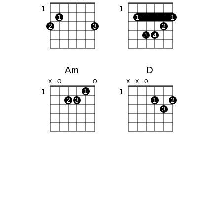
1
1
1
1
1
2
3
2
3
4
Am
D
X
O
O
X
X
O
1
1
1
2
3
1
2
3
C
Cm
X
O
O
X
O
X
1
1
1
2
1
2
3
4