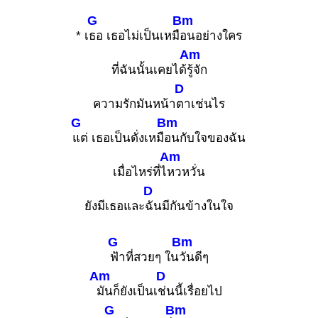
G
Bm
* เ
ธอ เธอไม่เป็นเหมื
อนอย่างใคร
Am
ที่ฉันนั้นเคยได้
รู้จัก
D
ความรักมันหน้า
ตาเช่นไร
G
Bm
แต่ เธอเป็นดั่งเหมื
อนกับใจของฉัน
Am
เมื่อไหร่ที่ไ
หวหวั่น
D
ยังมีเธอและ
ฉันมีกันข้างในใจ
G
Bm
ฟ้าที่สวยๆ ใน
วันดีๆ
Am
D
มันก็ยังเป็นเ
ช่นนี้เรื่อยไป
G
Bm