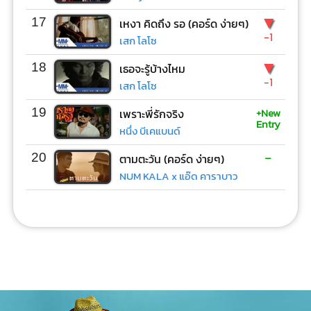
▼
17
เหงา คิดถึง รอ (คอร์ด ง่ายๆ)
-1
เสก โลโซ
▼
18
เธอจะรู้บ้างไหม
-1
เสก โลโซ
+New
19
เพราะพี่รักจริง
Entry
หนึ่ง บีเคแบนด์
-
20
ตามตะวัน (คอร์ด ง่ายๆ)
NUM KALA x แอ๊ด คาราบาว