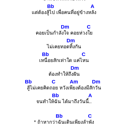
Bb
A
แต่ต้องสู้
ไป เพื่อคนที่อยู่ข้างห
ลัง
Dm
C
คอยเป็นกำลัง
ใจ คอยห่วง
ใย
Dm
ไม่เคยทอด
ทิ้งกัน
Bb
C
เห
นื่อยสักเท่าใด แค่ไ
หน
Dm
ต้องทำให้ถึง
ฝัน
Bb
C
Am
Dm
สู้ไม่เคยคิดถ
อย หวังเพี
ยงต้องมีสัก
วัน
Bb
A
จนทำให้
ฉัน ได้มาถึงวันนี้
..
Bb
C
* ถ้าหากว่า
ฉันเดินเพียงลำ
พัง