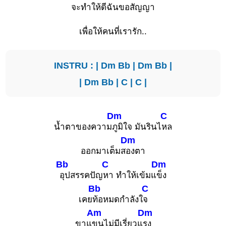
จะทำให้ดีฉันขอสัญญา
เพื่อให้คนที่เรารัก..
INSTRU : |
Dm
Bb
|
Dm
Bb
|
|
Dm
Bb
|
C
|
C
|
Dm
C
น้ำตาของความ
ภูมิใจ มันรินไ
หล
Dm
ออกมาเต็มส
องตา
Bb
C
Dm
อุปสรรคปัญ
หา ทำให้เข้มแ
ข็ง
Bb
C
เคย
ท้อหมดกำลังใ
จ
Am
Dm
ขาแ
ขนไม่มีเรี่ยวแ
รง