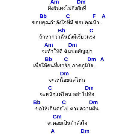
Am
Dm
ฝั่ง
ฝันคงไม่ถึงสั
กที
Bb
C
F
A
ขอบ
คุณกำลังใจ
ที่มี ขอบคุณ
น้า..
Bb
C
ถ้าหากว่า
ฉันยังมีเรี่ยวแ
รง
Am
Dm
จะ
ทำให้ดี ฉัน
ขอสัญญา
Bb
C
Dm
A
เพื่อให้
คนที่เรา
รัก ภาคภูมิใ
จ..
Dm
จะเหนื่
อยแค่ไหน
C
Dm
จะห
นักแค่ไหน อย่าไป
ท้อ
Bb
C
Dm
ขอให้เดินต่อ
ไป ตามความ
ฝัน
Gm
จะค
อยเป็นกำลังใจ
A
Dm