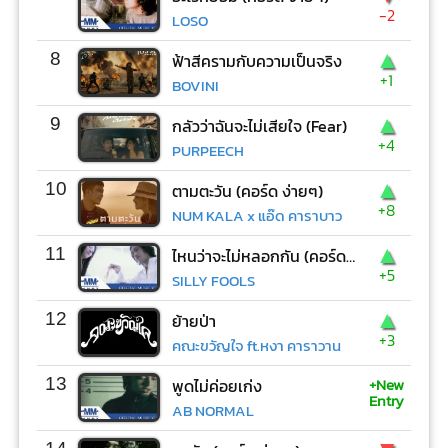
-2
LOSO
▲
8
ฟ้าสีครามกับความเป็นจริง
+1
BOVINI
▲
9
กลัวว่าฉันจะไม่เสียใจ (Fear)
+4
PURPEECH
▲
10
ตามตะวัน (คอร์ด ง่ายๆ)
+8
NUM KALA x แอ๊ด คาราบาว
▲
11
ไหนว่าจะไม่หลอกกัน (คอร์ด ง่ายๆ)
+5
SILLY FOOLS
▲
12
ย้ายป่า
+3
คณะขวัญใจ ft.หงา คาราวาน
+New
13
พูดไม่ค่อยเก่ง
Entry
AB NORMAL