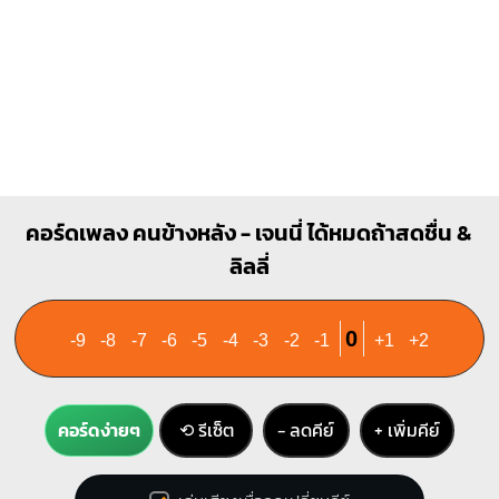
Gm
O
O
1
1
2
3
4
คอร์ดเพลง คนข้างหลัง - เจนนี่ ได้หมดถ้าสดชื่น &
ลิลลี่
0
-9
-8
-7
-6
-5
-4
-3
-2
-1
+1
+2
คอร์ดง่ายๆ
⟲ รีเซ็ต
− ลดคีย์
+ เพิ่มคีย์