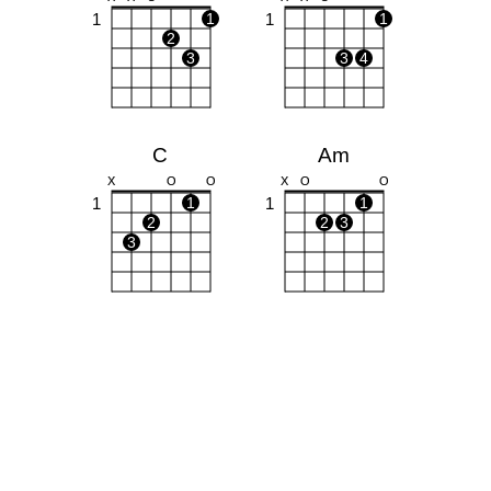
1
1
1
1
2
3
3
4
C
Am
X
O
O
X
O
O
1
1
1
1
2
2
3
3
A
F
X
O
O
1
1
1
1
1
1
2
3
2
3
4