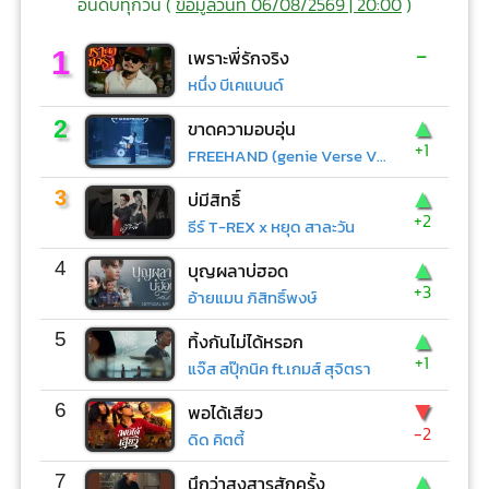
อันดับทุกวัน (
ข้อมูลวันที่ 06/08/2569 | 20:00
)
-
1
เพราะพี่รักจริง
หนึ่ง บีเคแบนด์
▲
2
ขาดความอบอุ่น
+1
FREEHAND (genie Verse Vol.1)
▲
3
บ่มีสิทธิ์
+2
ธีร์ T-REX x หยุด สาละวัน
▲
4
บุญผลาบ่ฮอด
+3
อ้ายแมน ภิสิทธิ์พงษ์
▲
5
ทิ้งกันไม่ได้หรอก
+1
แจ๊ส สปุ๊กนิค ft.เกมส์ สุจิตรา
▼
6
พอได้เสียว
-2
ดิด คิตตี้
▲
7
นึกว่าสงสารสักครั้ง