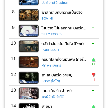
ปราโมทย์ วิเลปะนะ
-
8
ฟ้าสีครามกับความเป็นจริง
BOVINI
-
9
ไหนว่าจะไม่หลอกกัน (คอร์ด ง่ายๆ)
SILLY FOOLS
-
10
กลัวว่าฉันจะไม่เสียใจ (Fear)
PURPEECH
▲
11
ก่อนที่โลกทั้งใบมันพัง (คอร์ด ง่ายๆ)
+1
Mr’ พระจันทร์
▼
12
สาหัส (คอร์ด ง่ายๆ)
-1
LOSO (โลโซ)
-
13
เสมอ (คอร์ด ง่ายๆ)
พงษ์สิทธิ์ คำภีร์
▲
14
ย้ายป่า