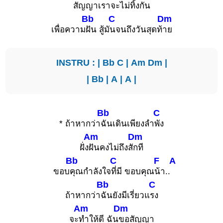
สัญ
ญาเราจะไม่ทิ้ง
กัน
Bb
C
Dm
เพื่อความ
ฝัน สู้มั
นจนถึงวันสุดท้
าย
INSTRU : |
Bb
C
|
Am
Dm
|
|
Bb
|
A
|
A
|
Bb
C
* ถ้าหากว่า
ฉันเดินเพียงลำ
พัง
Am
Dm
ฝั่ง
ฝันคงไม่ถึงสั
กที
Bb
C
F
A
ขอบ
คุณกำลังใจ
ที่มี ขอบคุณ
น้า..
Bb
C
ถ้าหากว่า
ฉันยังมีเรี่ยวแ
รง
Am
Dm
จะ
ทำให้ดี ฉัน
ขอสัญญา