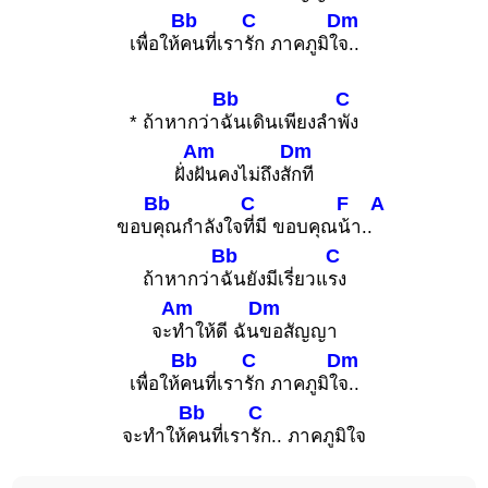
Bb
C
Dm
เพื่อให้
คนที่เรา
รัก ภาคภูมิใ
จ..
Bb
C
* ถ้าหากว่า
ฉันเดินเพียงลำ
พัง
Am
Dm
ฝั่ง
ฝันคงไม่ถึงสั
กที
Bb
C
F
A
ขอบ
คุณกำลังใจ
ที่มี ขอบคุณ
น้า..
Bb
C
ถ้าหากว่า
ฉันยังมีเรี่ยวแ
รง
Am
Dm
จะ
ทำให้ดี ฉัน
ขอสัญญา
Bb
C
Dm
เพื่อให้
คนที่เรา
รัก ภาคภูมิใ
จ..
Bb
C
จะทำให้
คนที่เรา
รัก.. ภาคภูมิใจ