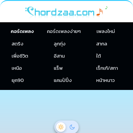
คอร์ดเพลง
คอร์ดเพลงง่ายๆ
เพลงใหม่
สตริง
ลูกทุ่ง
สากล
เพื่อชีวิต
อีสาน
ใต้
เหนือ
แร็พ
เร็กเก้/สกา
ยุค90
แคมป์ปิ้ง
หน้าหนาว