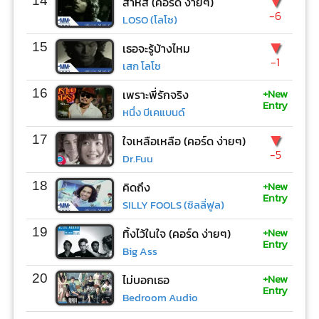
▼
14
สาหัส (คอร์ด ง่ายๆ)
-6
LOSO (โลโซ)
▼
15
เธอจะรู้บ้างไหม
-1
เสก โลโซ
+New
16
เพราะพี่รักจริง
Entry
หนึ่ง บีเคแบนด์
▼
17
ใจเหลือเหลือ (คอร์ด ง่ายๆ)
-5
Dr.Fuu
+New
18
คิดถึง
Entry
SILLY FOOLS (ซิลลี่ฟูล)
+New
19
ทิ้งไว้ในใจ (คอร์ด ง่ายๆ)
Entry
Big Ass
+New
20
ไม่บอกเธอ
Entry
Bedroom Audio