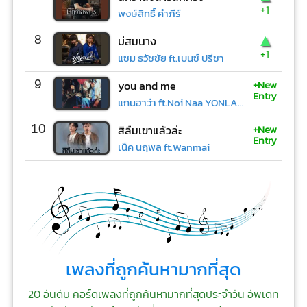
+1
พงษ์สิทธิ์ คำภีร์
▲
8
บ่สมนาง
+1
แซม ธวัชชัย ft.เบนซ์ ปรีชา
+New
9
you and me
Entry
แกนฮาว่า ft.Noi Naa YONLAPA
+New
10
สิลืมเขาแล้วล่ะ
Entry
เน็ค นฤพล ft.Wanmai
เพลงที่ถูกค้นหามากที่สุด
20 อันดับ คอร์ดเพลงที่ถูกค้นหามากที่สุดประจำวัน อัพเดท