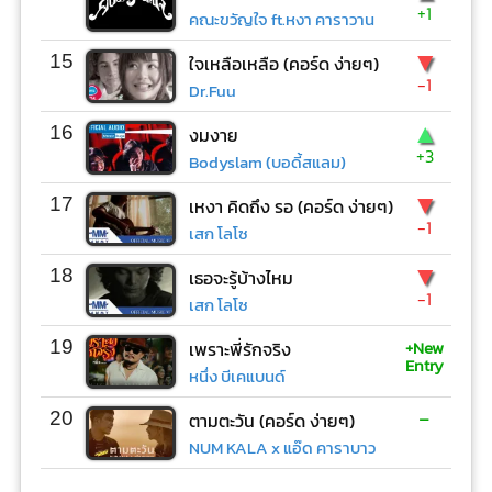
+1
คณะขวัญใจ ft.หงา คาราวาน
▼
15
ใจเหลือเหลือ (คอร์ด ง่ายๆ)
-1
Dr.Fuu
▲
16
งมงาย
+3
Bodyslam (บอดี้สแลม)
▼
17
เหงา คิดถึง รอ (คอร์ด ง่ายๆ)
-1
เสก โลโซ
▼
18
เธอจะรู้บ้างไหม
-1
เสก โลโซ
+New
19
เพราะพี่รักจริง
Entry
หนึ่ง บีเคแบนด์
-
20
ตามตะวัน (คอร์ด ง่ายๆ)
NUM KALA x แอ๊ด คาราบาว