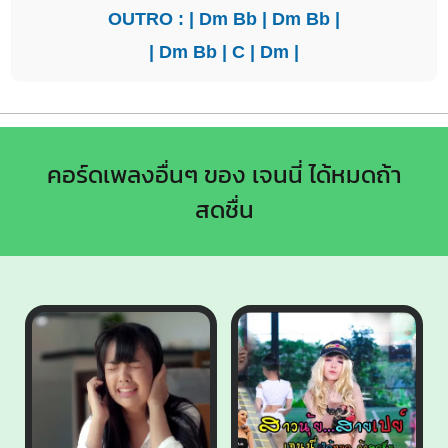
OUTRO : |
Dm
Bb
|
Dm
Bb
|
|
Dm
Bb
|
C
|
Dm
|
คอร์ดเพลงอื่นๆ ของ เจนนี่ ได้หมดถ้า
สดชื่น