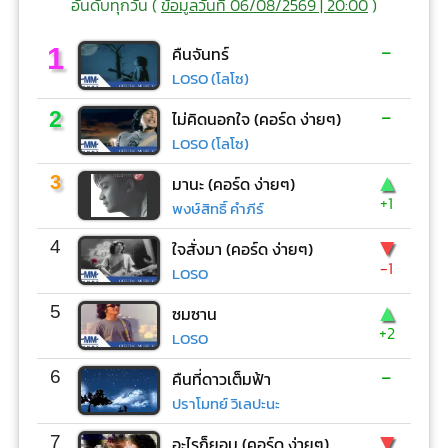
อันดับทุกวัน (
ข้อมูลวันที่ 06/08/2569 | 20:00
)
-
1
คืนจันทร์
LOSO (โลโซ)
-
2
ไม่คิดนอกใจ (คอร์ด ง่ายๆ)
LOSO (โลโซ)
▲
3
มานะ (คอร์ด ง่ายๆ)
+1
พงษ์สิทธิ์ คำภีร์
▼
4
ใจสั่งมา (คอร์ด ง่ายๆ)
-1
LOSO
▲
5
ซมซาน
+2
LOSO
-
6
คืนที่ดาวเต็มฟ้า
ปราโมทย์ วิเลปะนะ
▼
7
อะไรก็ยอม (คอร์ด ง่ายๆ)