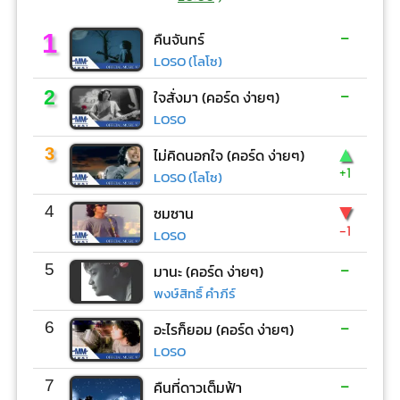
-
1
คืนจันทร์
LOSO (โลโซ)
-
2
ใจสั่งมา (คอร์ด ง่ายๆ)
LOSO
▲
3
ไม่คิดนอกใจ (คอร์ด ง่ายๆ)
+1
LOSO (โลโซ)
▼
4
ซมซาน
-1
LOSO
-
5
มานะ (คอร์ด ง่ายๆ)
พงษ์สิทธิ์ คำภีร์
-
6
อะไรก็ยอม (คอร์ด ง่ายๆ)
LOSO
-
7
คืนที่ดาวเต็มฟ้า