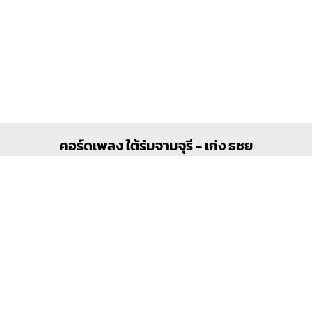
คอร์ดเพลง ใต้ร่มจามจุรี - เก่ง ธชย
-9
-8
-7
-6
-5
-4
-3
-2
-1
0
+1
+2
⟲ รีเซ็ต
− ลดคีย์
+ เพิ่มคีย์
เล่นเสียงเมื่อกดเปลี่ยนคีย์