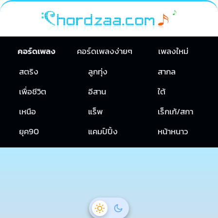
คอร์ดเพลง
คอร์ดเพลงง่ายๆ
เพลงใหม่
สตริง
ลูกทุ่ง
สากล
เพื่อชีวิต
อีสาน
ใต้
เหนือ
แร็พ
เร็กเก้/สกา
ยุค90
แคมป์ปิ้ง
หน้าหนาว