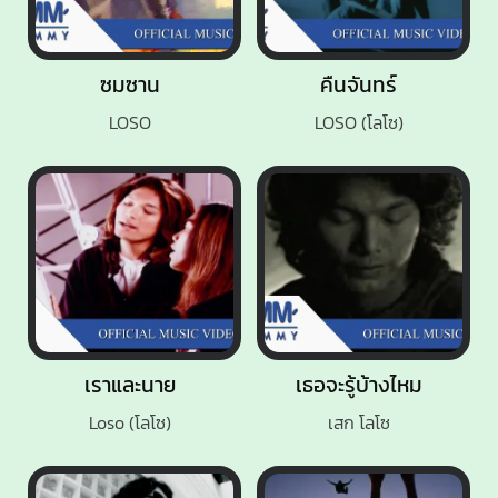
ซมซาน
คืนจันทร์
LOSO
LOSO (โลโซ)
เราและนาย
เธอจะรู้บ้างไหม
Loso (โลโซ)
เสก โลโซ