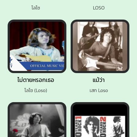
โลโซ
LOSO
ไม่ตายหรอกเธอ
แม้ว่า
โลโซ (Loso)
เสก Loso