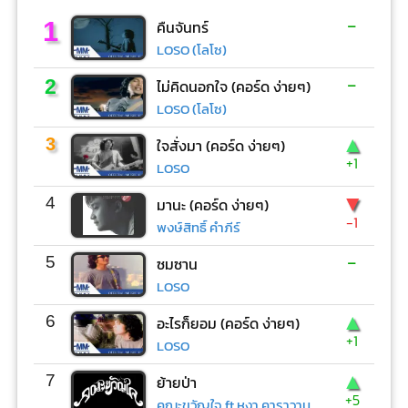
-
1
คืนจันทร์
LOSO (โลโซ)
-
2
ไม่คิดนอกใจ (คอร์ด ง่ายๆ)
LOSO (โลโซ)
▲
3
ใจสั่งมา (คอร์ด ง่ายๆ)
+1
LOSO
▼
4
มานะ (คอร์ด ง่ายๆ)
-1
พงษ์สิทธิ์ คำภีร์
-
5
ซมซาน
LOSO
▲
6
อะไรก็ยอม (คอร์ด ง่ายๆ)
+1
LOSO
▲
7
ย้ายป่า
+5
คณะขวัญใจ ft.หงา คาราวาน