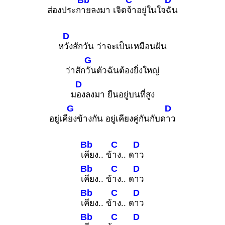
ส่องประก
ายลงมา เจิด
จ้าอยู่ในใจ
ฉัน
D
ห
วังสักวัน ว่าจะเป็นเหมือนฝัน
G
ว่าสัก
วันตัวฉันต้องยิ่งใหญ่
D
ม
องลงมา ยืนอยู่บนที่สูง
G
D
อยู่เคี
ยงข้างกัน อยู่เคียงคู่กันกับด
าว
Bb
C
D
เ
คียง.. ข้
าง.. ด
าว
Bb
C
D
เ
คียง.. ข้
าง.. ด
าว
Bb
C
D
เ
คียง.. ข้
าง.. ด
าว
Bb
C
D