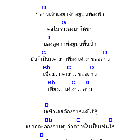
D
* ด
าวเจ้าเอย เจ้าอยู่บนท้องฟ้า
G
คงไม่ร่
วงลงมาให้ข้า
D
ม
องดูดาวที่อยู่บนพื้นน้ำ
G
D
มันก็เ
ป็นแค่เงา เพียงแค่เงาของด
าว
Bb
C
D
เ
พียง.. แค่เ
งา.. ของด
าว
Bb
C
D
เ
พียง.. แค่เ
งา.. ด
าว
D
ใ
จข้าเอยต้องการแค่ได้รู้
Bb
C
D
อยากจะล
องถามดู ว่าด
าวนั้นเป็นเช่น
ไร
D