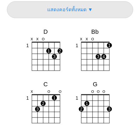
แสดงคอร์ดทั้งหมด ▼
D
Bb
X
X
O
X
X
O
1
1
1
1
2
3
3
4
C
G
X
O
O
O
O
O
1
1
1
2
1
3
2
3
A