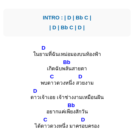
INTRO : |
D
|
Bb
C
|
|
D
|
Bb
C
|
D
|
D
ในย
ามที่ฉันเหม่อมองบนท้องฟ้า
Bb
เกิดฉับพ
ลันสายตา
C
D
พบด
าวดวงหนึ่ง ส
วยงาม
D
ด
าวเจ้าเอย เจ้าช่างงามเหมือนฝัน
Bb
อยากแค่เพี
ยงสักวัน
C
D
ได้ด
าวดวงหนึ่ง มาคร
อบครอง