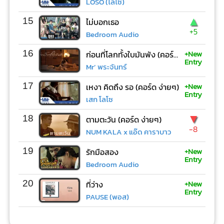
LOSO (โลโซ)
▲
15
ไม่บอกเธอ
+5
Bedroom Audio
+New
16
ก่อนที่โลกทั้งใบมันพัง (คอร์ด ง่ายๆ)
Entry
Mr’ พระจันทร์
+New
17
เหงา คิดถึง รอ (คอร์ด ง่ายๆ)
Entry
เสก โลโซ
▼
18
ตามตะวัน (คอร์ด ง่ายๆ)
-8
NUM KALA x แอ๊ด คาราบาว
+New
19
รักมือสอง
Entry
Bedroom Audio
+New
20
ที่ว่าง
Entry
PAUSE (พอส)