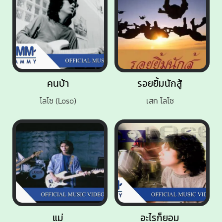
คนบ้า
รอยยิ้มนักสู้
โลโซ (Loso)
เสก โลโซ
แม่
อะไรก็ยอม