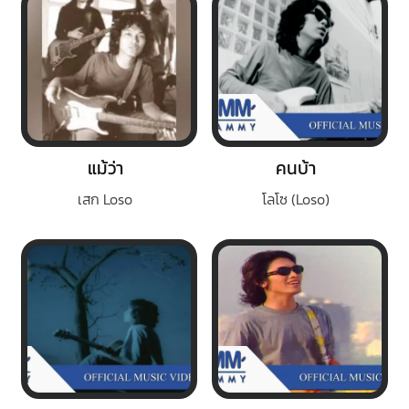
แม้ว่า
คนบ้า
เสก Loso
โลโซ (Loso)