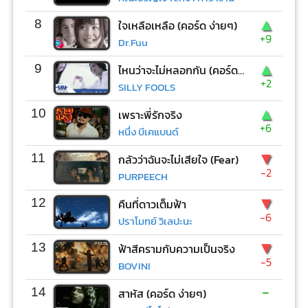
▲
8
ใจเหลือเหลือ (คอร์ด ง่ายๆ)
+9
Dr.Fuu
▲
9
ไหนว่าจะไม่หลอกกัน (คอร์ด ง่ายๆ)
+2
SILLY FOOLS
▲
10
เพราะพี่รักจริง
+6
หนึ่ง บีเคแบนด์
▼
11
กลัวว่าฉันจะไม่เสียใจ (Fear)
-2
PURPEECH
▼
12
คืนที่ดาวเต็มฟ้า
-6
ปราโมทย์ วิเลปะนะ
▼
13
ฟ้าสีครามกับความเป็นจริง
-5
BOVINI
-
14
สาหัส (คอร์ด ง่ายๆ)