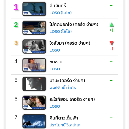
-
1
คืนจันทร์
LOSO (โลโซ)
▲
2
ไม่คิดนอกใจ (คอร์ด ง่ายๆ)
+1
LOSO (โลโซ)
▼
3
ใจสั่งมา (คอร์ด ง่ายๆ)
-1
LOSO
-
4
ซมซาน
LOSO
-
5
มานะ (คอร์ด ง่ายๆ)
พงษ์สิทธิ์ คำภีร์
-
6
อะไรก็ยอม (คอร์ด ง่ายๆ)
LOSO
-
7
คืนที่ดาวเต็มฟ้า
ปราโมทย์ วิเลปะนะ