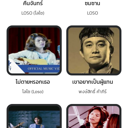
คืนจันทร์
ซมซาน
LOSO (โลโซ)
LOSO
ไม่ตายหรอกเธอ
เขาอยากเป็นผู้แทน
โลโซ (Loso)
พงษ์สิทธิ์ คำภีร์