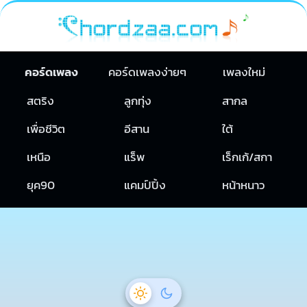
คอร์ดเพลง
คอร์ดเพลงง่ายๆ
เพลงใหม่
สตริง
ลูกทุ่ง
สากล
เพื่อชีวิต
อีสาน
ใต้
เหนือ
แร็พ
เร็กเก้/สกา
ยุค90
แคมป์ปิ้ง
หน้าหนาว