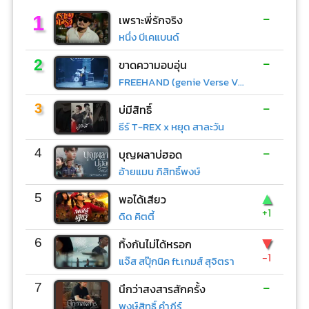
-
1
เพราะพี่รักจริง
หนึ่ง บีเคแบนด์
-
2
ขาดความอบอุ่น
FREEHAND (genie Verse Vol.1)
-
3
บ่มีสิทธิ์
ธีร์ T-REX x หยุด สาละวัน
-
4
บุญผลาบ่ฮอด
อ้ายแมน ภิสิทธิ์พงษ์
▲
5
พอได้เสียว
+1
ดิด คิตตี้
▼
6
ทิ้งกันไม่ได้หรอก
-1
แจ๊ส สปุ๊กนิค ft.เกมส์ สุจิตรา
-
7
นึกว่าสงสารสักครั้ง
พงษ์สิทธิ์ คำภีร์