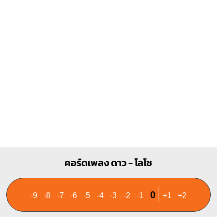
X
O
O
1
1
2
3
คอร์ดเพลง ดาว - โลโซ
0
-9
-8
-7
-6
-5
-4
-3
-2
-1
+1
+2