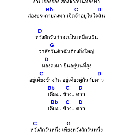
งา
มเรืองรอง ส่องจากบนท้องฟ้า
Bb
C
D
ส่องประก
ายลงมา เจิด
จ้าอยู่ในใจ
ฉัน
D
ห
วังสักวันว่าจะเป็นเหมือนฝัน
G
ว่าสัก
วันตัวฉันต้องยิ่งใหญ่
D
ม
องลงมา ยืนอยู่บนที่สูง
G
D
อยู่เคี
ยงข้างกัน อยู่เคียงคู่กันกับด
าว
Bb
C
D
เ
คียง.. ข้
าง.. ด
าว
Bb
C
D
เคี
ยง.. ข้
าง.. ด
าว
C
G
ห
วังสักวันหนึ่ง เพี
ยงหวังสักวันหนึ่ง