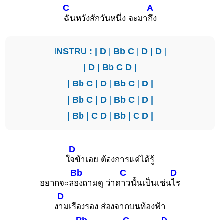
C
A
ฉันหวังสักวันหนึ่ง จะมา
ถึง
INSTRU : |
D
|
Bb
C
|
D
|
D
|
|
D
|
Bb
C
D
|
|
Bb
C
|
D
|
Bb
C
|
D
|
|
Bb
C
|
D
|
Bb
C
|
D
|
|
Bb
|
C
D
|
Bb
|
C
D
|
D
ใ
จข้าเอย ต้องการแค่ได้รู้
Bb
C
D
อยากจะล
องถามดู ว่าด
าวนั้นเป็นเช่น
ไร
D
ง
ามเรืองรอง ส่องจากบนท้องฟ้า
Bb
C
D