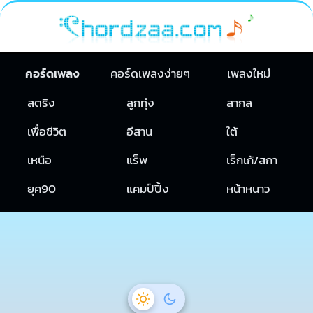
คอร์ดเพลง
คอร์ดเพลงง่ายๆ
เพลงใหม่
สตริง
ลูกทุ่ง
สากล
เพื่อชีวิต
อีสาน
ใต้
เหนือ
แร็พ
เร็กเก้/สกา
ยุค90
แคมป์ปิ้ง
หน้าหนาว