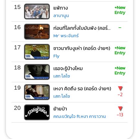
+New
15
แพ้ทาง
Entry
ลาบานูน
-
16
ก่อนที่โลกทั้งใบมันพัง (คอร์ด ง่ายๆ)
Mr’ พระจันทร์
+New
17
ชาวนากับงูเห่า (คอร์ด ง่ายๆ)
Entry
Fly
+New
18
เธอจะรู้บ้างไหม
Entry
เสก โลโซ
▼
19
เหงา คิดถึง รอ (คอร์ด ง่ายๆ)
-2
เสก โลโซ
▼
20
ย้ายป่า
-13
คณะขวัญใจ ft.หงา คาราวาน