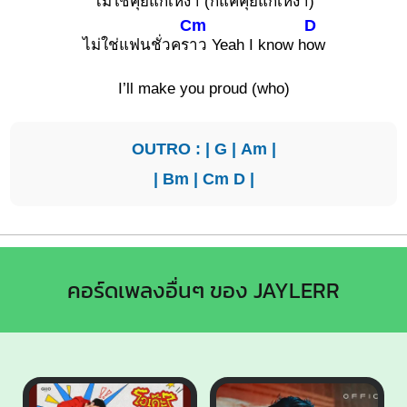
ไม่ใช่คุยแก้เห
งา (ก็แค่คุยแก้เหงา)
Cm
D
ไม่ใช่แฟนชั่วคร
าว Yeah I know h
ow
I’ll make you proud (who)
OUTRO : |
G
|
Am
|
|
Bm
|
Cm
D
|
คอร์ดเพลงอื่นๆ ของ JAYLERR