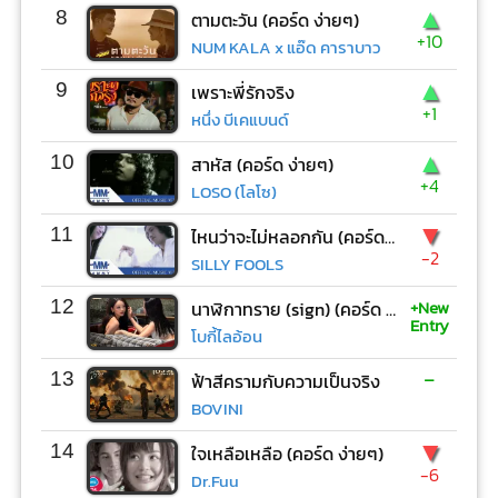
▲
8
ตามตะวัน (คอร์ด ง่ายๆ)
+10
NUM KALA x แอ๊ด คาราบาว
▲
9
เพราะพี่รักจริง
+1
หนึ่ง บีเคแบนด์
▲
10
สาหัส (คอร์ด ง่ายๆ)
+4
LOSO (โลโซ)
▼
11
ไหนว่าจะไม่หลอกกัน (คอร์ด ง่ายๆ)
-2
SILLY FOOLS
+New
12
นาฬิกาทราย (sign) (คอร์ด ง่ายๆ)
Entry
โบกี้ไลอ้อน
-
13
ฟ้าสีครามกับความเป็นจริง
BOVINI
▼
14
ใจเหลือเหลือ (คอร์ด ง่ายๆ)
-6
Dr.Fuu