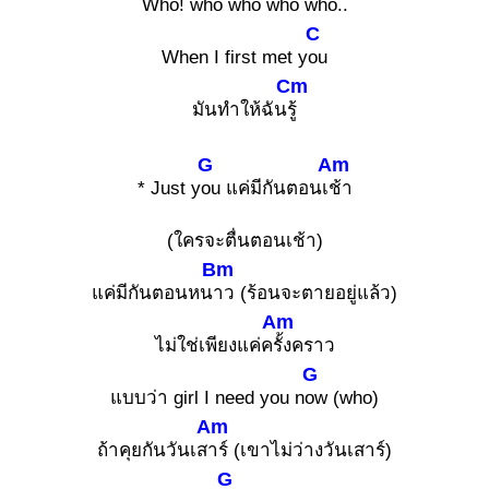
W
ho! who who who w
ho..
C
When I first met y
ou
Cm
มันทำให้ฉัน
รู้
G
Am
* Just y
ou แค่มีกันตอนเ
ช้า
(ใครจะตื่นตอนเช้า)
Bm
แค่มีกันตอนหน
าว (ร้อนจะตายอยู่แล้ว)
Am
ไม่ใช่เพียงแค่ค
รั้งคราว
G
แบบว่า girl I need you n
ow (who)
Am
ถ้าคุยกันวันเส
าร์ (เขาไม่ว่างวันเสาร์)
G