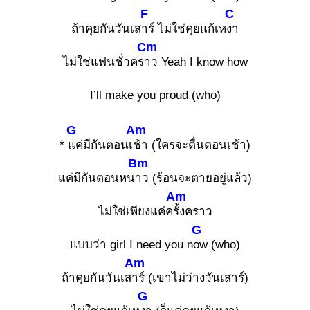
F
C
ถ้าคุยกันวันเส
าร์ ไม่ใช่คุยแก้เห
งา
Cm
ไม่ใช่แฟนชั่วคร
าว Yeah I know how
I’ll make you proud (who)
G
Am
*
แค่มีกันตอนเ
ช้า (ใครจะตื่นตอนเช้า)
Bm
แค่มีกันตอนหน
าว (ร้อนจะตายอยู่แล้ว)
Am
ไม่ใช่เพียงแค่ค
รั้งคราว
G
แบบว่า girl I need you n
ow (who)
Am
ถ้าคุยกันวันเส
าร์ (เขาไม่ว่างวันเสาร์)
G