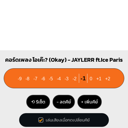
Bm
X
1
1
1
2
3
4
คอร์ดเพลง โอเค๊ะ? (Okay) - JAYLERR ft.Ice Paris
-1
-9
-8
-7
-6
-5
-4
-3
-2
0
+1
+2
⟲ รีเซ็ต
− ลดคีย์
+ เพิ่มคีย์
เล่นเสียงเมื่อกดเปลี่ยนคีย์