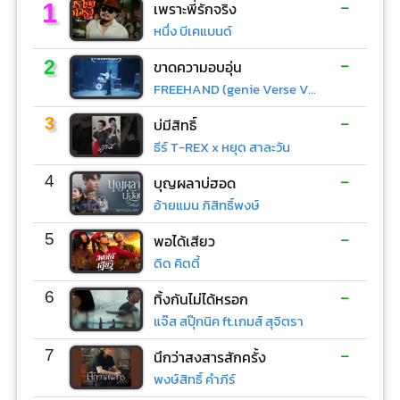
-
1
เพราะพี่รักจริง
หนึ่ง บีเคแบนด์
-
2
ขาดความอบอุ่น
FREEHAND (genie Verse Vol.1)
-
3
บ่มีสิทธิ์
ธีร์ T-REX x หยุด สาละวัน
-
4
บุญผลาบ่ฮอด
อ้ายแมน ภิสิทธิ์พงษ์
-
5
พอได้เสียว
ดิด คิตตี้
-
6
ทิ้งกันไม่ได้หรอก
แจ๊ส สปุ๊กนิค ft.เกมส์ สุจิตรา
-
7
นึกว่าสงสารสักครั้ง
พงษ์สิทธิ์ คำภีร์