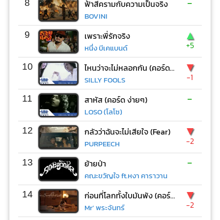
-
8
ฟ้าสีครามกับความเป็นจริง
BOVINI
▲
9
เพราะพี่รักจริง
+5
หนึ่ง บีเคแบนด์
▼
10
ไหนว่าจะไม่หลอกกัน (คอร์ด ง่ายๆ)
-1
SILLY FOOLS
-
11
สาหัส (คอร์ด ง่ายๆ)
LOSO (โลโซ)
▼
12
กลัวว่าฉันจะไม่เสียใจ (Fear)
-2
PURPEECH
-
13
ย้ายป่า
คณะขวัญใจ ft.หงา คาราวาน
▼
14
ก่อนที่โลกทั้งใบมันพัง (คอร์ด ง่ายๆ)
-2
Mr’ พระจันทร์