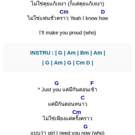
ไม่ใช่คุยแก้เห
งา (ก็แค่คุยแก้เหงา)
Cm
D
ไม่ใช่แฟนชั่วคร
าว Yeah I know h
ow
I’ll make you proud (who)
INSTRU : |
G
|
Am
|
Bm
|
Am
|
|
G
|
Am
|
G
|
Cm
D
|
G
F
* Just y
ou แค่มีกันตอนเ
ช้า
C
แค่มีกันตอนหน
าว
Cm
ไม่ใช่เพียงแค่ค
รั้งคราว
G
แบบว่า girl I need you n
ow (who)