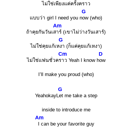
ไม่ใช่เพียงแค่ค
รั้งคราว
G
แบบว่า girl I need you n
ow (who)
Am
ถ้าคุยกันวันเส
าร์ (เขาไม่ว่างวันเสาร์)
G
ไม่ใช่คุยแก้เห
งา (ก็แค่คุยแก้เหงา)
Cm
D
ไม่ใช่แฟนชั่วคร
าว Yeah I know h
ow
I’ll make you proud (who)
G
YeahokayL
et me take a step
inside to introduce me
Am
I can be your favorite guy