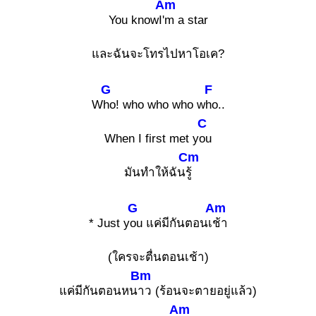
Am
You knowI
'm a star
และฉันจะโทรไปหาโอเค?
G
F
W
ho! who who who w
ho..
C
When I first met y
ou
Cm
มันทำให้ฉัน
รู้
G
Am
* Just y
ou แค่มีกันตอนเ
ช้า
(ใครจะตื่นตอนเช้า)
Bm
แค่มีกันตอนหน
าว (ร้อนจะตายอยู่แล้ว)
Am