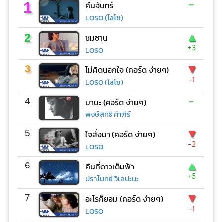
-
1
คืนจันทร์
LOSO (โลโซ)
▲
2
ซมซาน
+3
LOSO
▼
3
ไม่คิดนอกใจ (คอร์ด ง่ายๆ)
-1
LOSO (โลโซ)
-
4
มานะ (คอร์ด ง่ายๆ)
พงษ์สิทธิ์ คำภีร์
▼
5
ใจสั่งมา (คอร์ด ง่ายๆ)
-2
LOSO
▲
6
คืนที่ดาวเต็มฟ้า
+6
ปราโมทย์ วิเลปะนะ
▼
7
อะไรก็ยอม (คอร์ด ง่ายๆ)
-1
LOSO