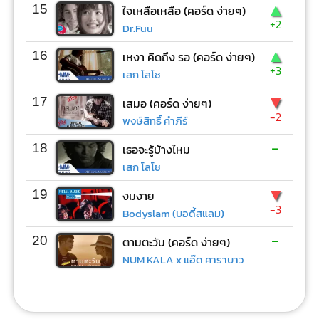
▲
15
ใจเหลือเหลือ (คอร์ด ง่ายๆ)
+2
Dr.Fuu
▲
16
เหงา คิดถึง รอ (คอร์ด ง่ายๆ)
+3
เสก โลโซ
▼
17
เสมอ (คอร์ด ง่ายๆ)
-2
พงษ์สิทธิ์ คำภีร์
-
18
เธอจะรู้บ้างไหม
เสก โลโซ
▼
19
งมงาย
-3
Bodyslam (บอดี้สแลม)
-
20
ตามตะวัน (คอร์ด ง่ายๆ)
NUM KALA x แอ๊ด คาราบาว