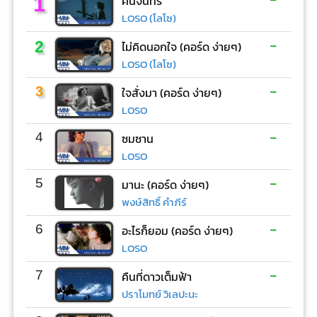
1
คืนจันทร์
LOSO (โลโซ)
-
2
ไม่คิดนอกใจ (คอร์ด ง่ายๆ)
LOSO (โลโซ)
-
3
ใจสั่งมา (คอร์ด ง่ายๆ)
LOSO
-
4
ซมซาน
LOSO
-
5
มานะ (คอร์ด ง่ายๆ)
พงษ์สิทธิ์ คำภีร์
-
6
อะไรก็ยอม (คอร์ด ง่ายๆ)
LOSO
-
7
คืนที่ดาวเต็มฟ้า
ปราโมทย์ วิเลปะนะ