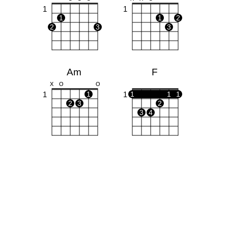
1
1
1
1
2
2
3
3
Am
F
X
O
O
1
1
1
1
1
1
2
3
2
3
4
C
Cm
X
O
O
X
O
X
1
1
1
2
1
2
3
4