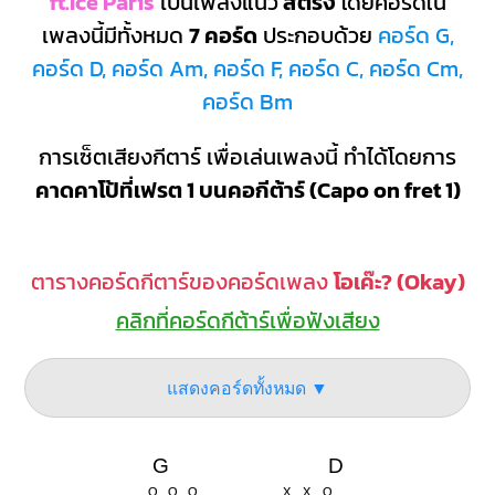
ft.Ice Paris
เป็นเพลงแนว
สตริง
โดยคอร์ดใน
เพลงนี้มีทั้งหมด
7 คอร์ด
ประกอบด้วย
คอร์ด G,
คอร์ด D, คอร์ด Am, คอร์ด F, คอร์ด C, คอร์ด Cm,
คอร์ด Bm
การเซ็ตเสียงกีตาร์ เพื่อเล่นเพลงนี้ ทำได้โดยการ
คาดคาโป้ที่เฟรต 1 บนคอกีต้าร์ (Capo on fret 1)
ตารางคอร์ดกีตาร์ของคอร์ดเพลง
โอเค๊ะ? (Okay)
คลิกที่คอร์ดกีต้าร์เพื่อฟังเสียง
แสดงคอร์ดทั้งหมด ▼
G
D
O
O
O
X
X
O