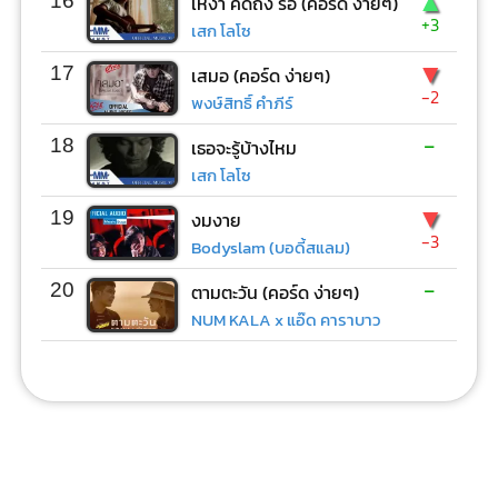
▲
16
เหงา คิดถึง รอ (คอร์ด ง่ายๆ)
+3
เสก โลโซ
▼
17
เสมอ (คอร์ด ง่ายๆ)
-2
พงษ์สิทธิ์ คำภีร์
-
18
เธอจะรู้บ้างไหม
เสก โลโซ
▼
19
งมงาย
-3
Bodyslam (บอดี้สแลม)
-
20
ตามตะวัน (คอร์ด ง่ายๆ)
NUM KALA x แอ๊ด คาราบาว