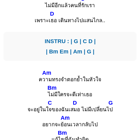
ไม่มีอีกแล้วคนที่
รักเรา
D
เพราะเ
ธอ เดินทางไปแสนไกล..
INSTRU : |
G
|
C
D
|
|
Bm
Em
|
Am
|
G
|
Am
คว
ามทรงจำตอกย้ำในหัวใจ
Bm
ไ
ม่มีใครจะดีเท่าเธอ
C
D
G
จะอยู่ในใ
จของฉันเส
มอ ไม่มีเปลี่ยนไ
ป
Am
อยากจะย้
อนเวลากลับไป
Bm
แก้ไ
ขที่ฉันทำผิด