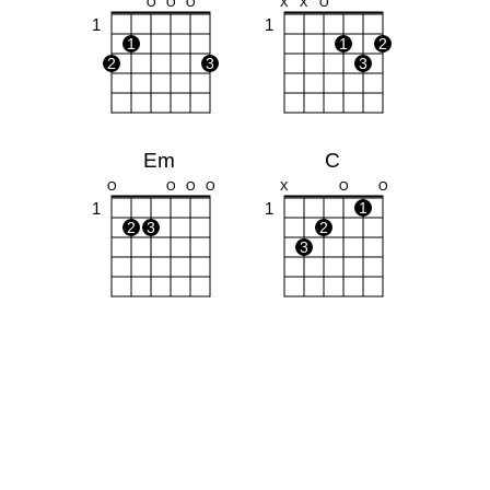
O
O
O
X
X
O
1
1
1
1
2
2
3
3
Em
C
O
O
O
O
X
O
O
1
1
1
2
3
2
3
Am
Bm
X
O
O
X
1
1
1
2
3
1
1
2
3
4