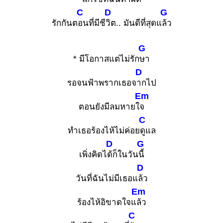
C
D
G
รักกันต
อนที่มีชี
วิต.. มันดีที่สุดแ
ล้ว
G
* มีโอกาสแต่ไม่รัก
ษา
D
รอจนฟ้าพรากเธอจ
ากไป
Em
ตอนยังมีลมหายใ
จ
C
ทำเธอร้องไห้ไม่ค่อย
ดูแล
D
G
เพิ่งคิดไ
ด้ก็ในวัน
นี้
D
วันที่ฉันไม่มีเธอแ
ล้ว
Em
ร้องไห้อิขาดใจแ
ล้ว
C