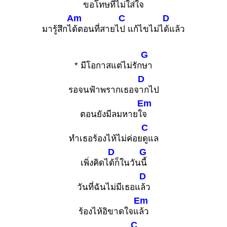
ขอโ
ทษที่ไม่ใส่ใ
จ
Am
C
D
มารู้สึกไ
ด้ตอนที่สายไ
ป แก้ไขไม่ไ
ด้แล้ว
G
* มีโอกาสแต่ไม่รัก
ษา
D
รอจนฟ้าพรากเธอจ
ากไป
Em
ตอนยังมีลมหายใ
จ
C
ทำเธอร้องไห้ไม่ค่อย
ดูแล
D
G
เพิ่งคิดไ
ด้ก็ในวัน
นี้
D
วันที่ฉันไม่มีเธอแ
ล้ว
Em
ร้องไห้อิขาดใจแ
ล้ว
C