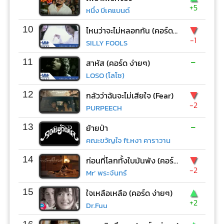
+5
หนึ่ง บีเคแบนด์
▼
10
ไหนว่าจะไม่หลอกกัน (คอร์ด ง่ายๆ)
-1
SILLY FOOLS
-
11
สาหัส (คอร์ด ง่ายๆ)
LOSO (โลโซ)
▼
12
กลัวว่าฉันจะไม่เสียใจ (Fear)
-2
PURPEECH
-
13
ย้ายป่า
คณะขวัญใจ ft.หงา คาราวาน
▼
14
ก่อนที่โลกทั้งใบมันพัง (คอร์ด ง่ายๆ)
-2
Mr’ พระจันทร์
▲
15
ใจเหลือเหลือ (คอร์ด ง่ายๆ)
+2
Dr.Fuu