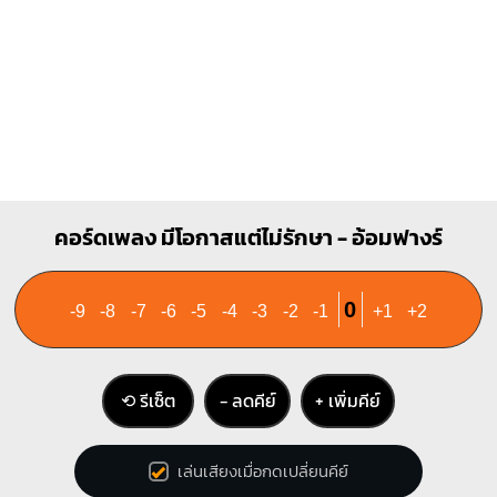
คอร์ดเพลง มีโอกาสแต่ไม่รักษา - อ้อมฟางร์
0
-9
-8
-7
-6
-5
-4
-3
-2
-1
+1
+2
⟲ รีเซ็ต
− ลดคีย์
+ เพิ่มคีย์
เล่นเสียงเมื่อกดเปลี่ยนคีย์