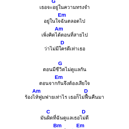
G
เธอจะ
อยู่ในความทรงจำ
Em
อยู่ในใจ
ฉันตลอดไป
Am
เพิ่งคิดไ
ด้ตอนที่สายไป
D
ว่าไม่มีใ
ครดีเท่าเธอ
G
ตอนมีชี
วิตไม่ดูแลกัน
Em
ตอนจาก
กันจึงต้องเสียใจ
Am
D
ร้องไ
ห้ฟูมฟายเท่าไร เธอก็ไม่
ฟื้นคืนมา
C
D
มัน
ผิดที่ฉันดูแลเธอไ
ม่ดี
Bm
Em