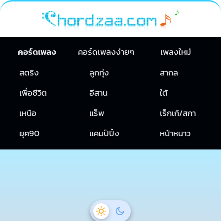
คอร์ดเพลง
คอร์ดเพลงง่ายๆ
เพลงใหม่
สตริง
ลูกทุ่ง
สากล
เพื่อชีวิต
อีสาน
ใต้
เหนือ
แร็พ
เร็กเก้/สกา
ยุค90
แคมป์ปิ้ง
หน้าหนาว