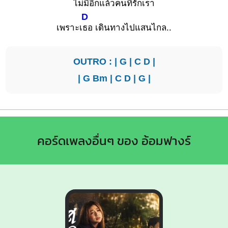
ไม่มีอีกแล้วคนที่
รักเรา
D
เพราะเ
ธอ เดินทางไปแสนไกล..
OUTRO : |
G
|
C
D
|
|
G
Bm
|
C
D
|
G
|
คอร์ดเพลงอื่นๆ ของ อ้อมฟางร์