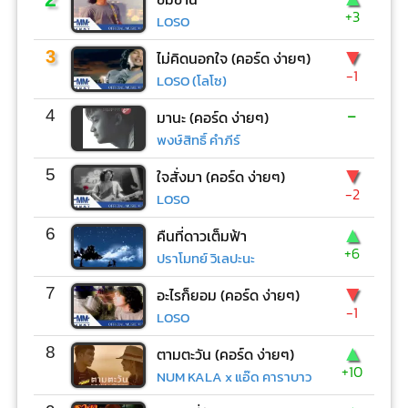
+3
LOSO
▼
3
ไม่คิดนอกใจ (คอร์ด ง่ายๆ)
-1
LOSO (โลโซ)
-
4
มานะ (คอร์ด ง่ายๆ)
พงษ์สิทธิ์ คำภีร์
▼
5
ใจสั่งมา (คอร์ด ง่ายๆ)
-2
LOSO
▲
6
คืนที่ดาวเต็มฟ้า
+6
ปราโมทย์ วิเลปะนะ
▼
7
อะไรก็ยอม (คอร์ด ง่ายๆ)
-1
LOSO
▲
8
ตามตะวัน (คอร์ด ง่ายๆ)
+10
NUM KALA x แอ๊ด คาราบาว