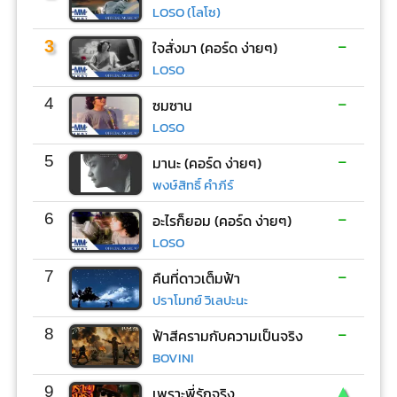
LOSO (โลโซ)
-
3
ใจสั่งมา (คอร์ด ง่ายๆ)
LOSO
-
4
ซมซาน
LOSO
-
5
มานะ (คอร์ด ง่ายๆ)
พงษ์สิทธิ์ คำภีร์
-
6
อะไรก็ยอม (คอร์ด ง่ายๆ)
LOSO
-
7
คืนที่ดาวเต็มฟ้า
ปราโมทย์ วิเลปะนะ
-
8
ฟ้าสีครามกับความเป็นจริง
BOVINI
▲
9
เพราะพี่รักจริง