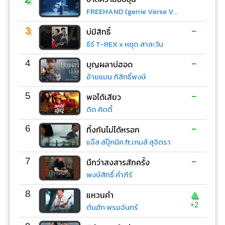
FREEHAND (genie Verse Vol.1)
-
3
บ่มีสิทธิ์
ธีร์ T-REX x หยุด สาละวัน
-
4
บุญผลาบ่ฮอด
อ้ายแมน ภิสิทธิ์พงษ์
-
5
พอได้เสียว
ดิด คิตตี้
-
6
ทิ้งกันไม่ได้หรอก
แจ๊ส สปุ๊กนิค ft.เกมส์ สุจิตรา
-
7
นึกว่าสงสารสักครั้ง
พงษ์สิทธิ์ คำภีร์
▲
8
แหวนคำ
+2
ต้นฮัก พรมจันทร์