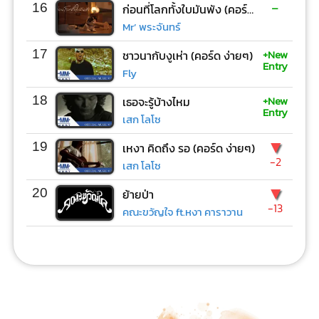
-
16
ก่อนที่โลกทั้งใบมันพัง (คอร์ด ง่ายๆ)
Mr’ พระจันทร์
+New
17
ชาวนากับงูเห่า (คอร์ด ง่ายๆ)
Entry
Fly
+New
18
เธอจะรู้บ้างไหม
Entry
เสก โลโซ
▼
19
เหงา คิดถึง รอ (คอร์ด ง่ายๆ)
-2
เสก โลโซ
▼
20
ย้ายป่า
-13
คณะขวัญใจ ft.หงา คาราวาน