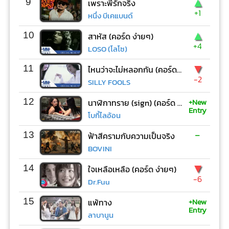
▲
9
เพราะพี่รักจริง
+1
หนึ่ง บีเคแบนด์
▲
10
สาหัส (คอร์ด ง่ายๆ)
+4
LOSO (โลโซ)
▼
11
ไหนว่าจะไม่หลอกกัน (คอร์ด ง่ายๆ)
-2
SILLY FOOLS
+New
12
นาฬิกาทราย (sign) (คอร์ด ง่ายๆ)
Entry
โบกี้ไลอ้อน
-
13
ฟ้าสีครามกับความเป็นจริง
BOVINI
▼
14
ใจเหลือเหลือ (คอร์ด ง่ายๆ)
-6
Dr.Fuu
+New
15
แพ้ทาง
Entry
ลาบานูน