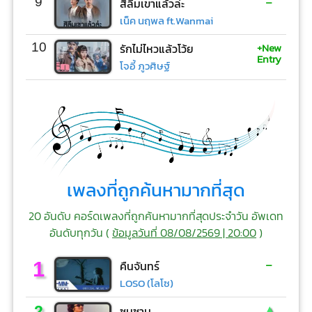
-
9
สิลืมเขาแล้วล่ะ
เน็ค นฤพล ft.Wanmai
+New
10
รักไม่ไหวแล้วโว้ย
Entry
โจอี้ ภูวศิษฐ์
เพลงที่ถูกค้นหามากที่สุด
20 อันดับ คอร์ดเพลงที่ถูกค้นหามากที่สุดประจำวัน อัพเดท
อันดับทุกวัน (
ข้อมูลวันที่ 08/08/2569 | 20:00
)
-
1
คืนจันทร์
LOSO (โลโซ)
▲
2
ซมซาน