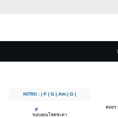
INTRO : |
F
|
G
|
Am
|
G
|
ค่อยๆ 
F
ข
อบคุณโชคชะตา