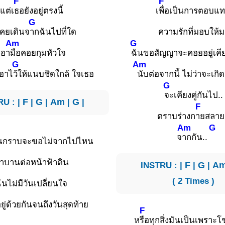
F
F
แต่เ
ธอยังอยู่ตรงนี้
เ
พื่อเป็นการตอบแ
G
เคยเดินจ
ากฉันไปที่ใด
ความรักที่มอบให้ม
Am
G
เอา
มือคอยกุมหัวใจ
ฉันขอสัญญาจะคอยอยู่เคีย
G
Am
อาไ
ว้ให้แนบชิดใกล้ ใจเธอ
นับต่อจากนี้ ไม่ว่าจะเกิ
G
จะเคียงคู่กันไป..
RU : |
F
|
G
|
Am
|
G
|
F
ตราบร่างก
ายสลาย
Am
G
จ
ากกัน..
ขึ้นกราบจะขอไม่จากไปไหน
าบานต่อหน้าฟ้าดิน
INSTRU : |
F
|
G
|
A
( 2 Times )
ันไม่มีวันเปลี่ยนใจ
ู่ด้วยกันจนถึงวันสุดท้าย
F
ห
รือทุกสิ่งมันเป็นเพราะ