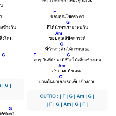
ที่
ฉันได้เกิดมาเคียง
คู่กับเธอ
ทน
F
า
ข
อบคุณโชคชะตา
G
งข้างกัน
ที่ได้นำพาเ
รามาพบกัน
Am
ดสิ่งไหน
ขอบ
คุณลิขิตสวรรค์
G
ที่นำทาง
ฉันได้มาพบเธอ
G
F
G
..
ทุกๆ วันที่ยัง คงมีชี
วิตได้เคียงข้างเธอ
Am
สุขด
วงฤทัยเสมอ
G
ยามตื่นมาเ
จอเธอเคียงข้างกาย
m
|
G
|
OUTRO : |
F
|
G
|
Am
|
G
|
|
F
|
G
|
Am
|
G
|
F
|
G
โชคชะ
ตา