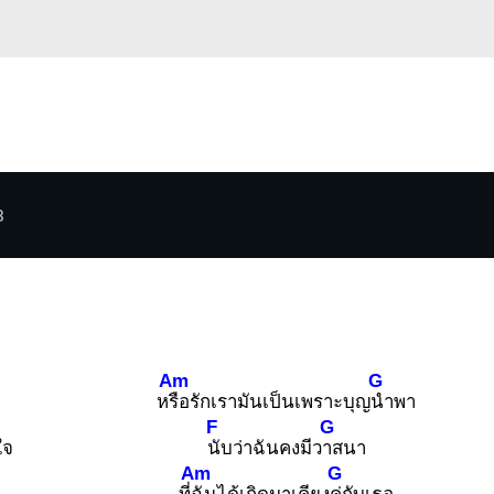
3
Am
G
ห
รือรักเรามันเป็นเพราะบุญ
นำพา
F
G
ใจ
นับว่าฉันคงมีว
าสนา
Am
G