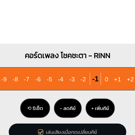
คอร์ดเพลง โชคชะตา - RINN
-1
-9
-8
-7
-6
-5
-4
-3
-2
0
+1
+2
⟲ รีเซ็ต
− ลดคีย์
+ เพิ่มคีย์
เล่นเสียงเมื่อกดเปลี่ยนคีย์