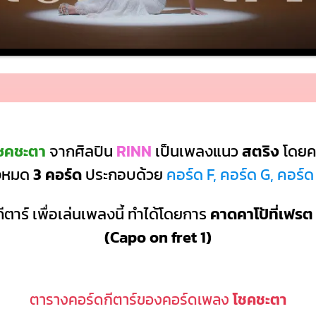
โชคชะตา
จากศิลปิน
RINN
เป็นเพลงแนว
สตริง
โดยคอ
ั้งหมด
3 คอร์ด
ประกอบด้วย
คอร์ด F, คอร์ด G, คอร์
ีตาร์ เพื่อเล่นเพลงนี้ ทำได้โดยการ
คาดคาโป้ที่เฟรต 
(Capo on fret 1)
ตารางคอร์ดกีตาร์ของคอร์ดเพลง
โชคชะตา