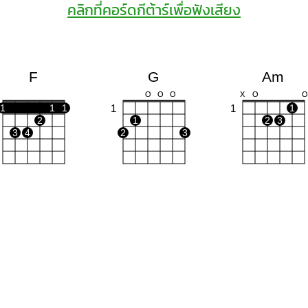
คลิกที่คอร์ดกีต้าร์เพื่อฟังเสียง
F
G
Am
O
O
O
X
O
O
1
1
1
1
1
1
2
1
2
3
3
4
2
3