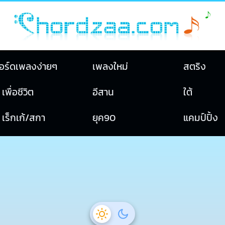
อร์ดเพลงง่ายๆ
เพลงใหม่
สตริง
เพื่อชีวิต
อีสาน
ใต้
เร็กเก้/สกา
ยุค90
แคมป์ปิ้ง