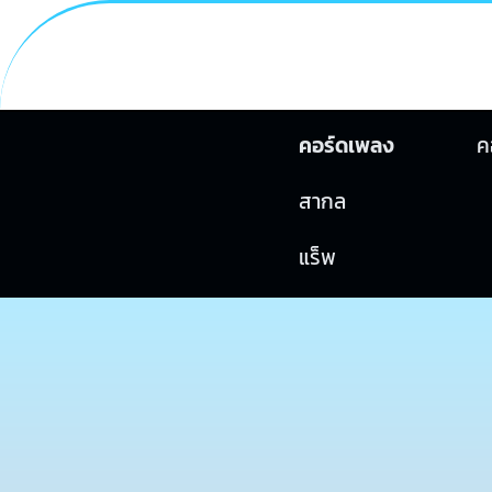
คอร์ดเพลง
ค
สากล
แร็พ