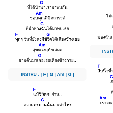
G
ที่ได้นำ
พาเรามาพบกัน
Am
ไม่
ขอบ
คุณลิขิตสวรรค์
G
ที่นำทาง
ฉันได้มาพบเธอ
F
G
ของฉันเ
ทุกๆ วันที่ยังคงมีชี
วิตได้เคียงข้างเธอ
Am
สุขด
วงฤทัยเสมอ
INST
G
ยามตื่นมาเ
จอเธอเคียงข้างกาย..
F
สิบนิ้ว
INSTRU : |
F
|
G
|
Am
|
G
|
G
ส
F
ฉ
แม้ชีวิตจะผ่าน..
Am
G
เ
ราจะอย
ความทรม
านนั้นมาเท่าไหร่