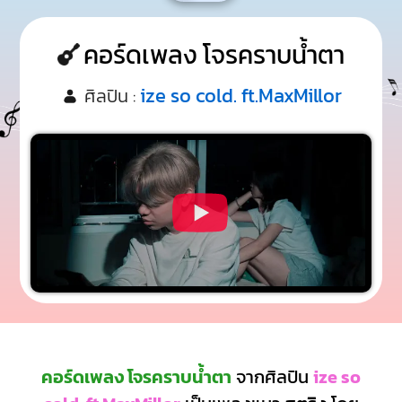
คอร์ดเพลง โจรคราบน้ำตา
ize so cold. ft.MaxMillor
ศิลปิน :
คอร์ดเพลง โจรคราบน้ำตา
จากศิลปิน
ize so