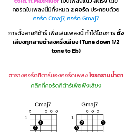
cold. ft.MaxMillor
เป็นเพลงแนว
สตริง
โดย
คอร์ดในเพลงนี้มีทั้งหมด
2 คอร์ด
ประกอบด้วย
คอร์ด Cmaj7, คอร์ด Gmaj7
การตั้งสายกีต้าร์ เพื่อเล่นเพลงนี้ ทำได้โดยการ
ตั้ง
เสียงทุกสายต่ำลงครึ่งเสียง (Tune down 1/2
tone to Eb)
ตารางคอร์ดกีตาร์ของคอร์ดเพลง
โจรคราบน้ำตา
คลิกที่คอร์ดกีต้าร์เพื่อฟังเสียง
Cmaj7
Gmaj7
X
O
O
O
O
O
O
1
1
1
2
1
2
3