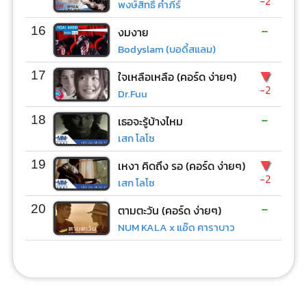
-2
พงษ์สิทธิ์ คำภีร์
-
16
งมงาย
Bodyslam (บอดี้สแลม)
▼
17
ใจเหลือเหลือ (คอร์ด ง่ายๆ)
-2
Dr.Fuu
-
18
เธอจะรู้บ้างไหม
เสก โลโซ
▼
19
เหงา คิดถึง รอ (คอร์ด ง่ายๆ)
-2
เสก โลโซ
-
20
ตามตะวัน (คอร์ด ง่ายๆ)
NUM KALA x แอ๊ด คาราบาว