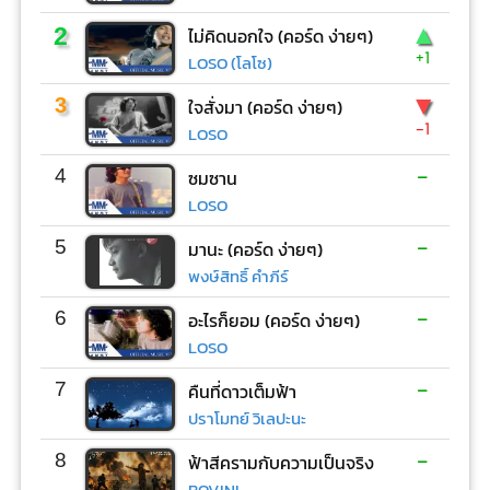
▲
2
ไม่คิดนอกใจ (คอร์ด ง่ายๆ)
+1
LOSO (โลโซ)
▼
3
ใจสั่งมา (คอร์ด ง่ายๆ)
-1
LOSO
-
4
ซมซาน
LOSO
-
5
มานะ (คอร์ด ง่ายๆ)
พงษ์สิทธิ์ คำภีร์
-
6
อะไรก็ยอม (คอร์ด ง่ายๆ)
LOSO
-
7
คืนที่ดาวเต็มฟ้า
ปราโมทย์ วิเลปะนะ
-
8
ฟ้าสีครามกับความเป็นจริง
BOVINI