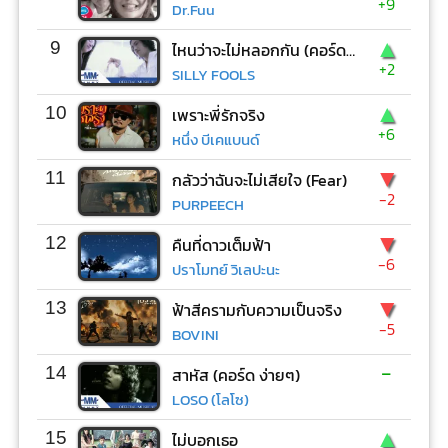
+9
Dr.Fuu
▲
9
ไหนว่าจะไม่หลอกกัน (คอร์ด ง่ายๆ)
+2
SILLY FOOLS
▲
10
เพราะพี่รักจริง
+6
หนึ่ง บีเคแบนด์
▼
11
กลัวว่าฉันจะไม่เสียใจ (Fear)
-2
PURPEECH
▼
12
คืนที่ดาวเต็มฟ้า
-6
ปราโมทย์ วิเลปะนะ
▼
13
ฟ้าสีครามกับความเป็นจริง
-5
BOVINI
-
14
สาหัส (คอร์ด ง่ายๆ)
LOSO (โลโซ)
▲
15
ไม่บอกเธอ