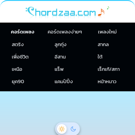
คอร์ดเพลง
คอร์ดเพลงง่ายๆ
เพลงใหม่
สตริง
ลูกทุ่ง
สากล
เพื่อชีวิต
อีสาน
ใต้
เหนือ
แร็พ
เร็กเก้/สกา
ยุค90
แคมป์ปิ้ง
หน้าหนาว