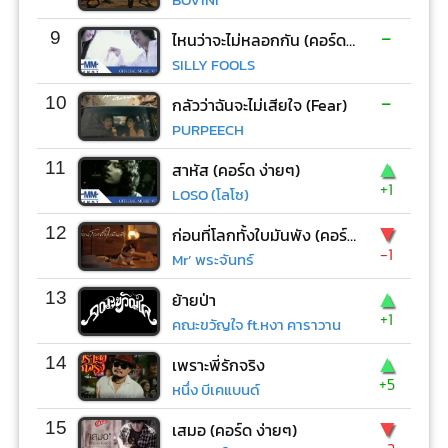
-
9
ไหนว่าจะไม่หลอกกัน (คอร์ด ง่ายๆ)
SILLY FOOLS
-
10
กลัวว่าฉันจะไม่เสียใจ (Fear)
PURPEECH
▲
11
สาหัส (คอร์ด ง่ายๆ)
+1
LOSO (โลโซ)
▼
12
ก่อนที่โลกทั้งใบมันพัง (คอร์ด ง่ายๆ)
-1
Mr’ พระจันทร์
▲
13
ย้ายป่า
+1
คณะขวัญใจ ft.หงา คาราวาน
▲
14
เพราะพี่รักจริง
+5
หนึ่ง บีเคแบนด์
▼
15
เสมอ (คอร์ด ง่ายๆ)