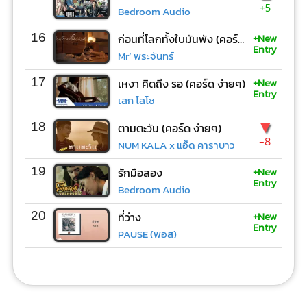
+5
Bedroom Audio
+New
16
ก่อนที่โลกทั้งใบมันพัง (คอร์ด ง่ายๆ)
Entry
Mr’ พระจันทร์
+New
17
เหงา คิดถึง รอ (คอร์ด ง่ายๆ)
Entry
เสก โลโซ
▼
18
ตามตะวัน (คอร์ด ง่ายๆ)
-8
NUM KALA x แอ๊ด คาราบาว
+New
19
รักมือสอง
Entry
Bedroom Audio
+New
20
ที่ว่าง
Entry
PAUSE (พอส)