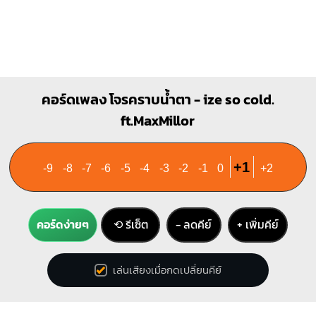
คอร์ดเพลง โจรคราบน้ำตา - ize so cold.
ft.MaxMillor
+1
-9
-8
-7
-6
-5
-4
-3
-2
-1
0
+2
คอร์ดง่ายๆ
⟲ รีเซ็ต
− ลดคีย์
+ เพิ่มคีย์
เล่นเสียงเมื่อกดเปลี่ยนคีย์