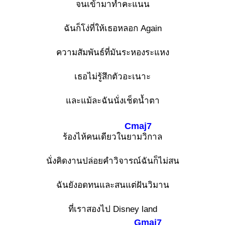
จนเข้ามาทำคะแน
น
ฉันก็โง่ที่ให้เธอหลอก Again
ความสัมพันธ์ที่มันระหองระแหง
เธอไม่รู้สึกตัวอะเนาะ
และแม้ละฉันนั่งเช็ดน้ำตา
Cmaj7
ร้องไห้คนเดียวในย
ามวิกาล
นั่งคิดงานปล่อยคำวิจารณ์ฉันก็ไม่สน
ฉันยังอดทนและสนแต่ฝันวิมาน
ที่เราสองไป Disney land
Gmaj7