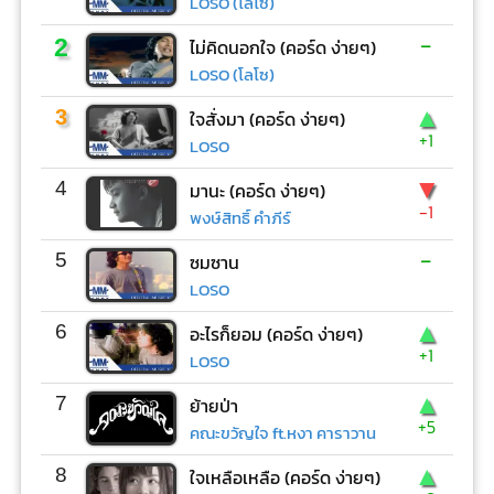
LOSO (โลโซ)
-
2
ไม่คิดนอกใจ (คอร์ด ง่ายๆ)
LOSO (โลโซ)
▲
3
ใจสั่งมา (คอร์ด ง่ายๆ)
+1
LOSO
▼
4
มานะ (คอร์ด ง่ายๆ)
-1
พงษ์สิทธิ์ คำภีร์
-
5
ซมซาน
LOSO
▲
6
อะไรก็ยอม (คอร์ด ง่ายๆ)
+1
LOSO
▲
7
ย้ายป่า
+5
คณะขวัญใจ ft.หงา คาราวาน
▲
8
ใจเหลือเหลือ (คอร์ด ง่ายๆ)