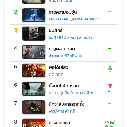
หนึ่ง บีเคแบนด์
-
2
ขาดความอบอุ่น
FREEHAND (genie Verse Vol.1)
-
3
บ่มีสิทธิ์
ธีร์ T-REX x หยุด สาละวัน
-
4
บุญผลาบ่ฮอด
อ้ายแมน ภิสิทธิ์พงษ์
▲
5
พอได้เสียว
+1
ดิด คิตตี้
▼
6
ทิ้งกันไม่ได้หรอก
-1
แจ๊ส สปุ๊กนิค ft.เกมส์ สุจิตรา
-
7
นึกว่าสงสารสักครั้ง
พงษ์สิทธิ์ คำภีร์
+New
8
ทางของเธอ
Entry