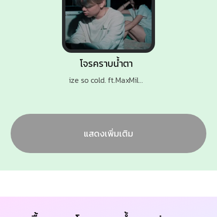
โจรคราบน้ำตา
ize so cold. ft.MaxMillor
แสดงเพิ่มเติม