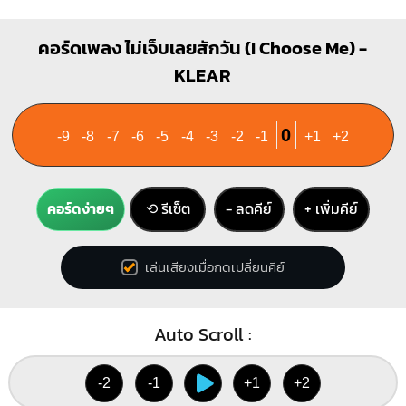
คอร์ดเพลง ไม่เจ็บเลยสักวัน (I Choose Me) -
KLEAR
0
-9
-8
-7
-6
-5
-4
-3
-2
-1
+1
+2
คอร์ดง่ายๆ
⟲ รีเซ็ต
− ลดคีย์
+ เพิ่มคีย์
เล่นเสียงเมื่อกดเปลี่ยนคีย์
Auto Scroll :
-2
-1
+1
+2