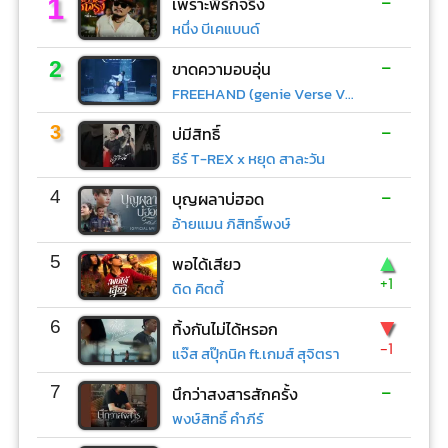
-
1
เพราะพี่รักจริง
หนึ่ง บีเคแบนด์
-
2
ขาดความอบอุ่น
FREEHAND (genie Verse Vol.1)
-
3
บ่มีสิทธิ์
ธีร์ T-REX x หยุด สาละวัน
-
4
บุญผลาบ่ฮอด
อ้ายแมน ภิสิทธิ์พงษ์
▲
5
พอได้เสียว
+1
ดิด คิตตี้
▼
6
ทิ้งกันไม่ได้หรอก
-1
แจ๊ส สปุ๊กนิค ft.เกมส์ สุจิตรา
-
7
นึกว่าสงสารสักครั้ง
พงษ์สิทธิ์ คำภีร์