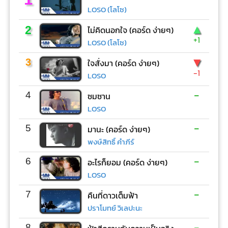
LOSO (โลโซ)
▲
2
ไม่คิดนอกใจ (คอร์ด ง่ายๆ)
+1
LOSO (โลโซ)
▼
3
ใจสั่งมา (คอร์ด ง่ายๆ)
-1
LOSO
-
4
ซมซาน
LOSO
-
5
มานะ (คอร์ด ง่ายๆ)
พงษ์สิทธิ์ คำภีร์
-
6
อะไรก็ยอม (คอร์ด ง่ายๆ)
LOSO
-
7
คืนที่ดาวเต็มฟ้า
ปราโมทย์ วิเลปะนะ
-
8