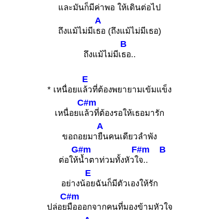
และมันก็มี
ค่าพอ ให้เดินต่อไป
A
ถึงแม้ไม่มีเ
ธอ (ถึงแม้ไม่มีเธอ)
B
ถึงแม้ไม่มีเ
ธอ..
E
* เหนื่อยแ
ล้วที่ต้องพยายามเข้มแข็ง
C#m
เหนื่อยแ
ล้วที่ต้องรอให้เธอมารัก
A
ขอถอยมา
ยืนคนเดียวลำพัง
G#m
F#m
B
ต่อให้
น้ำตาท่วมทั้งหัวใ
จ..
E
อย่างน้
อยฉันก็มีตัวเองให้รัก
C#m
ปล่อย
มือออกจากคนที่มองข้ามหัวใจ