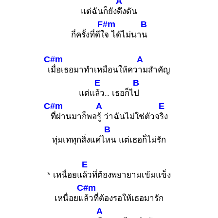
A
แต่ฉันก็ยัง
ดึงดัน
F#m
B
กี่ครั้งที่ดีใ
จ ได้ไม่นา
น
C#m
A
เ
มื่อเธอมาทำเหมือนให้คว
ามสำคัญ
E
B
แต่แ
ล้ว.. เธอก็ไ
ป
C#m
A
E
ที่ผ่านมาก็พอ
รู้ ว่าฉันไม่ใช่ตัวจ
ริง
B
ทุ่มเททุกสิ่งแค่ไ
หน แต่เธอก็ไม่รัก
E
* เหนื่อยแ
ล้วที่ต้องพยายามเข้มแข็ง
C#m
เหนื่อยแ
ล้วที่ต้องรอให้เธอมารัก
A