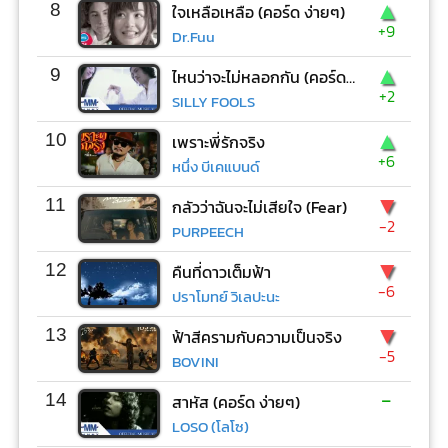
▲
8
ใจเหลือเหลือ (คอร์ด ง่ายๆ)
+9
Dr.Fuu
▲
9
ไหนว่าจะไม่หลอกกัน (คอร์ด ง่ายๆ)
+2
SILLY FOOLS
▲
10
เพราะพี่รักจริง
+6
หนึ่ง บีเคแบนด์
▼
11
กลัวว่าฉันจะไม่เสียใจ (Fear)
-2
PURPEECH
▼
12
คืนที่ดาวเต็มฟ้า
-6
ปราโมทย์ วิเลปะนะ
▼
13
ฟ้าสีครามกับความเป็นจริง
-5
BOVINI
-
14
สาหัส (คอร์ด ง่ายๆ)
LOSO (โลโซ)