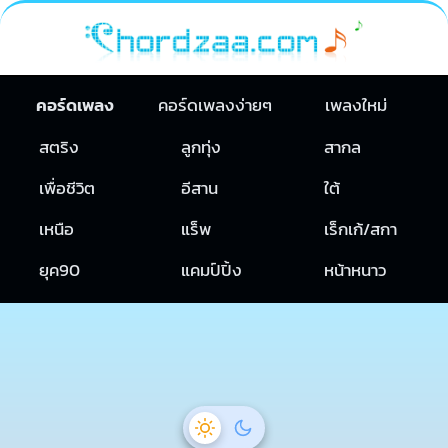
คอร์ดเพลง
คอร์ดเพลงง่ายๆ
เพลงใหม่
สตริง
ลูกทุ่ง
สากล
เพื่อชีวิต
อีสาน
ใต้
เหนือ
แร็พ
เร็กเก้/สกา
ยุค90
แคมป์ปิ้ง
หน้าหนาว