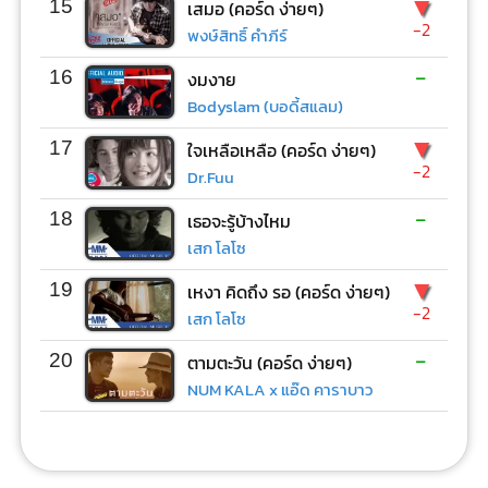
▼
15
เสมอ (คอร์ด ง่ายๆ)
-2
พงษ์สิทธิ์ คำภีร์
-
16
งมงาย
Bodyslam (บอดี้สแลม)
▼
17
ใจเหลือเหลือ (คอร์ด ง่ายๆ)
-2
Dr.Fuu
-
18
เธอจะรู้บ้างไหม
เสก โลโซ
▼
19
เหงา คิดถึง รอ (คอร์ด ง่ายๆ)
-2
เสก โลโซ
-
20
ตามตะวัน (คอร์ด ง่ายๆ)
NUM KALA x แอ๊ด คาราบาว