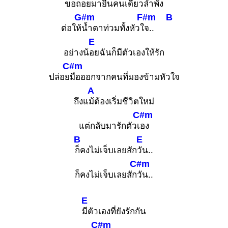
ขอถอยมา
ยืนคนเดียวลำพัง
G#m
F#m
B
ต่อให้
น้ำตาท่วมทั้งหัวใ
จ..
E
อย่างน้
อยฉันก็มีตัวเองให้รัก
C#m
ปล่อย
มือออกจากคนที่มองข้ามหัวใจ
A
ถึงแ
ม้ต้องเริ่มชีวิตใหม่
C#m
แต่กลับมารักตัวเ
อง
B
E
ก็คงไม่เจ็บเลยสัก
วัน..
C#m
ก็คงไม่เจ็บเลยสัก
วัน..
E
มีตัวเองที่ยังรักกัน
C#m