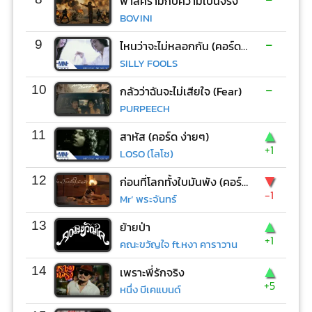
ฟ้าสีครามกับความเป็นจริง
BOVINI
-
9
ไหนว่าจะไม่หลอกกัน (คอร์ด ง่ายๆ)
SILLY FOOLS
-
10
กลัวว่าฉันจะไม่เสียใจ (Fear)
PURPEECH
▲
11
สาหัส (คอร์ด ง่ายๆ)
+1
LOSO (โลโซ)
▼
12
ก่อนที่โลกทั้งใบมันพัง (คอร์ด ง่ายๆ)
-1
Mr’ พระจันทร์
▲
13
ย้ายป่า
+1
คณะขวัญใจ ft.หงา คาราวาน
▲
14
เพราะพี่รักจริง
+5
หนึ่ง บีเคแบนด์