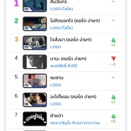
-
1
คืนจันทร์
LOSO (โลโซ)
-
2
ไม่คิดนอกใจ (คอร์ด ง่ายๆ)
LOSO (โลโซ)
▲
3
ใจสั่งมา (คอร์ด ง่ายๆ)
+1
LOSO
▼
4
มานะ (คอร์ด ง่ายๆ)
-1
พงษ์สิทธิ์ คำภีร์
-
5
ซมซาน
LOSO
▲
6
อะไรก็ยอม (คอร์ด ง่ายๆ)
+1
LOSO
▲
7
ย้ายป่า
+5
คณะขวัญใจ ft.หงา คาราวาน