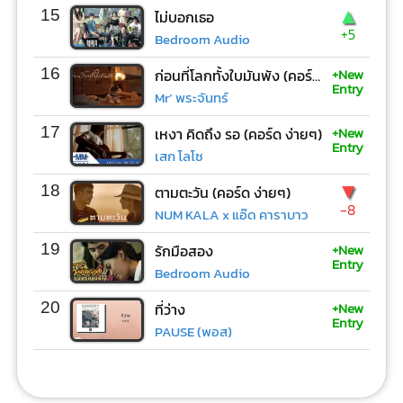
▲
15
ไม่บอกเธอ
+5
Bedroom Audio
+New
16
ก่อนที่โลกทั้งใบมันพัง (คอร์ด ง่ายๆ)
Entry
Mr’ พระจันทร์
+New
17
เหงา คิดถึง รอ (คอร์ด ง่ายๆ)
Entry
เสก โลโซ
▼
18
ตามตะวัน (คอร์ด ง่ายๆ)
-8
NUM KALA x แอ๊ด คาราบาว
+New
19
รักมือสอง
Entry
Bedroom Audio
+New
20
ที่ว่าง
Entry
PAUSE (พอส)