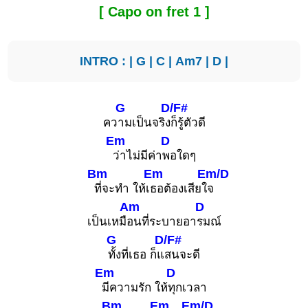
[ Capo on fret 1 ]
INTRO : |
G
|
C
|
Am7
|
D
|
G
D/F#
คว
ามเป็นจริง
ก็รู้ตัวดี
Em
D
ว่าไม่มีค่า
พอใดๆ
Bm
Em
Em/D
ที่จะทำ ให้เ
ธอต้องเสียใ
จ
Am
D
เป็นเหมื
อนที่ระบายอา
รมณ์
G
D/F#
ทั้งที่เธอ ก็แ
สนจะดี
Em
D
มีความรัก ให้
ทุกเวลา
Bm
Em
Em/D