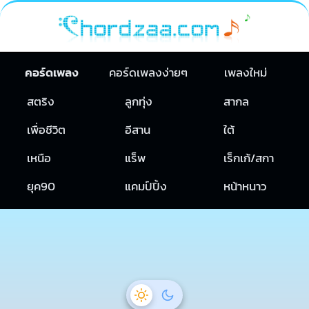
คอร์ดเพลง
คอร์ดเพลงง่ายๆ
เพลงใหม่
สตริง
ลูกทุ่ง
สากล
เพื่อชีวิต
อีสาน
ใต้
เหนือ
แร็พ
เร็กเก้/สกา
ยุค90
แคมป์ปิ้ง
หน้าหนาว