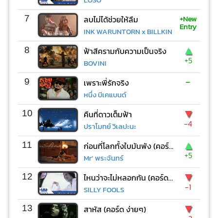
+New
7
ลบไม่ได้ช่วยให้ลืม
Entry
INK WARUNTORN x BILLKIN
▲
8
ฟ้าสีครามกับความเป็นจริง
+5
BOVINI
-
9
เพราะพี่รักจริง
หนึ่ง บีเคแบนด์
▼
10
คืนที่ดาวเต็มฟ้า
-4
ปราโมทย์ วิเลปะนะ
▲
11
ก่อนที่โลกทั้งใบมันพัง (คอร์ด ง่ายๆ)
+5
Mr’ พระจันทร์
▼
12
ไหนว่าจะไม่หลอกกัน (คอร์ด ง่ายๆ)
-1
SILLY FOOLS
▼
13
สาหัส (คอร์ด ง่ายๆ)