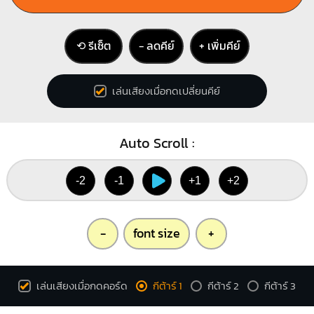
⟲ รีเซ็ต
− ลดคีย์
+ เพิ่มคีย์
Cm7
X
X
1
1
1
เล่นเสียงเมื่อกดเปลี่ยนคีย์
3
4
Auto Scroll :
-2
-1
+1
+2
-
font size
+
เล่นเสียงเมื่อกดคอร์ด
กีต้าร์ 1
กีต้าร์ 2
กีต้าร์ 3