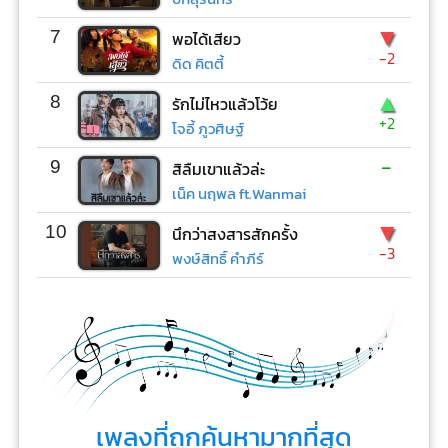
▼
7
พอได้เสียว
-2
ดิด คิตตี้
▲
8
รักไม่ไหวแล้วโว้ย
+2
โจอี้ ภูวศิษฐ์
-
9
สิลืมเขาแล้วล่ะ
เน็ค นฤพล ft.Wanmai
▼
10
นึกว่าสงสารสักครั้ง
-3
พงษ์สิทธิ์ คำภีร์
เพลงที่ถูกค้นหามากที่สุด