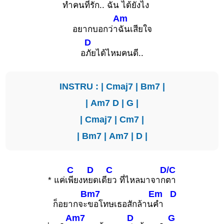
ทำคนที่
รัก..
ฉัน ได้ยังไ
ง
Am
อยากบอกว่า
ฉันเสียใจ
D
อ
ภัยได้ไหมคนดี..
INSTRU : |
Cmaj7
|
Bm7
|
|
Am7
D
|
G
|
|
Cmaj7
|
Cm7
|
|
Bm7
|
Am7
|
D
|
C
D
C
D/C
* แค่เ
พียงห
ยดเดี
ยว ที่ไหลมาจาก
ตา
Bm7
Em
D
ก็อยากจะ
ขอโทษเธอสักล้าน
คำ
Am7
D
G