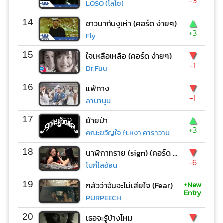
-3
LOSO (โลโซ)
▲
14
ชาวนากับงูเห่า (คอร์ด ง่ายๆ)
+3
Fly
▼
15
ใจเหลือเหลือ (คอร์ด ง่ายๆ)
-1
Dr.Fuu
▼
16
แพ้ทาง
-1
ลาบานูน
▲
17
ย้ายป่า
+3
คณะขวัญใจ ft.หงา คาราวาน
▼
18
นาฬิกาทราย (sign) (คอร์ด ง่ายๆ)
-6
โบกี้ไลอ้อน
+New
19
กลัวว่าฉันจะไม่เสียใจ (Fear)
Entry
PURPEECH
▼
20
เธอจะรู้บ้างไหม