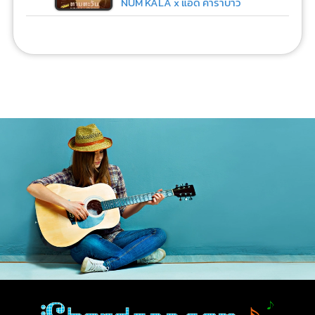
NUM KALA x แอ๊ด คาราบาว