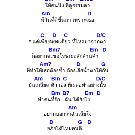
ใ
ห้คนนึง ที่
ดูธรรม
ดา
Am
D
มี
วันที่ดีขึ้นมา เพราะเ
ธอ
C
D
C
D/C
* แค่เ
พียงห
ยดเดี
ยว ที่ไหลมาจาก
ตา
Bm7
Em
D
ก็อยากจะ
ขอโทษเธอสักล้าน
คำ
Am7
D
G
ที่ทำให้เ
ธอต้องช้ำ ต้องเ
สียน้ำตาให้
กัน
Am
Bm
C
D/C
มันเ
กลียด ตั
ว เอ
ง ที่เผลอทำอย่าง
นั้น
Bm
B7
Em
D
ทำคนที่
รัก..
ฉัน ได้ยังไ
ง
Am
อยากบอกว่า
ฉันเสียใจ
D
G
D
อ
ภัยได้ไหมคน
ดี..