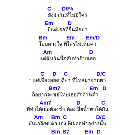
G
D/F#
ยังจำวัน
ที่ไม่มีใคร
Em
D
มีแต่เธอที่
ยื่นมือมา
Bm
Em
Em/D
โ
อบดวงใจ ที่ใ
ครไม่เห็น
ค่า
Am
D
แต่
ฉันวันนี้กลับทำร้ายเ
ธอ
C
D
C
D/C
* แค่เ
พียงห
ยดเดี
ยว ที่ไหลมาจาก
ตา
Bm7
Em
D
ก็อยากจะ
ขอโทษเธอสักล้าน
คำ
Am7
D
G
ที่ทำให้เ
ธอต้องช้ำ ต้องเ
สียน้ำตาให้
กัน
Am
Bm
C
D/C
มันเ
กลียด ตั
ว เอ
ง ที่เผลอทำอย่าง
นั้น
Bm
B7
Em
D