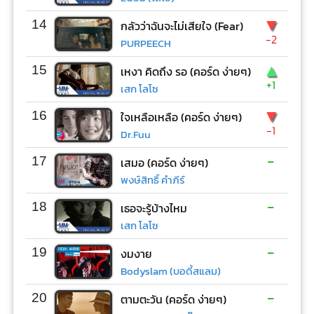
▼
14
กลัวว่าฉันจะไม่เสียใจ (Fear)
-2
PURPEECH
▲
15
เหงา คิดถึง รอ (คอร์ด ง่ายๆ)
+1
เสก โลโซ
▼
16
ใจเหลือเหลือ (คอร์ด ง่ายๆ)
-1
Dr.Fuu
-
17
เสมอ (คอร์ด ง่ายๆ)
พงษ์สิทธิ์ คำภีร์
-
18
เธอจะรู้บ้างไหม
เสก โลโซ
-
19
งมงาย
Bodyslam (บอดี้สแลม)
-
20
ตามตะวัน (คอร์ด ง่ายๆ)