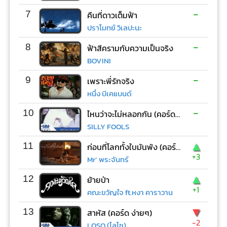
-
7
คืนที่ดาวเต็มฟ้า
ปราโมทย์ วิเลปะนะ
-
8
ฟ้าสีครามกับความเป็นจริง
BOVINI
-
9
เพราะพี่รักจริง
หนึ่ง บีเคแบนด์
-
10
ไหนว่าจะไม่หลอกกัน (คอร์ด ง่ายๆ)
SILLY FOOLS
▲
11
ก่อนที่โลกทั้งใบมันพัง (คอร์ด ง่ายๆ)
+3
Mr’ พระจันทร์
▲
12
ย้ายป่า
+1
คณะขวัญใจ ft.หงา คาราวาน
▼
13
สาหัส (คอร์ด ง่ายๆ)
-2
LOSO (โลโซ)