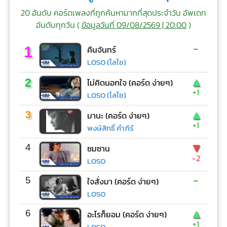
20 อันดับ คอร์ดเพลงที่ถูกค้นหามากที่สุดประจำวัน อัพเดท
อันดับทุกวัน (
ข้อมูลวันที่ 09/08/2569 | 20:00
)
-
1
คืนจันทร์
LOSO (โลโซ)
▲
2
ไม่คิดนอกใจ (คอร์ด ง่ายๆ)
+1
LOSO (โลโซ)
▲
3
มานะ (คอร์ด ง่ายๆ)
+1
พงษ์สิทธิ์ คำภีร์
▼
4
ซมซาน
-2
LOSO
-
5
ใจสั่งมา (คอร์ด ง่ายๆ)
LOSO
▲
6
อะไรก็ยอม (คอร์ด ง่ายๆ)
+1
LOSO