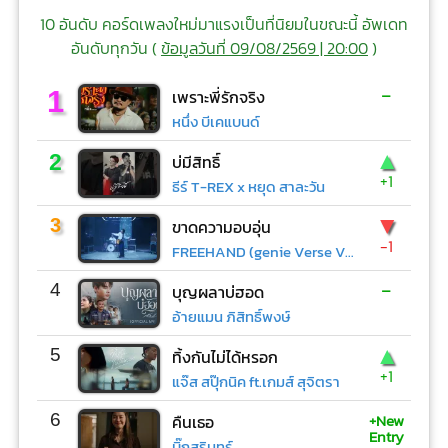
10 อันดับ คอร์ดเพลงใหม่มาแรงเป็นที่นิยมในขณะนี้ อัพเดท
อันดับทุกวัน (
ข้อมูลวันที่ 09/08/2569 | 20:00
)
-
1
เพราะพี่รักจริง
หนึ่ง บีเคแบนด์
▲
2
บ่มีสิทธิ์
+1
ธีร์ T-REX x หยุด สาละวัน
▼
3
ขาดความอบอุ่น
-1
FREEHAND (genie Verse Vol.1)
-
4
บุญผลาบ่ฮอด
อ้ายแมน ภิสิทธิ์พงษ์
▲
5
ทิ้งกันไม่ได้หรอก
+1
แจ๊ส สปุ๊กนิค ft.เกมส์ สุจิตรา
+New
6
คืนเธอ
Entry
บิ๊กสุรินทร์