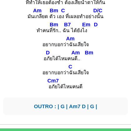
ที่ทำให้เ
ธอต้องช้ำ ต้องเ
สียน้ำตาให้
กัน
Am
Bm
C
D/C
มันเ
กลียด ตั
ว เอ
ง ที่เผลอทำอย่าง
นั้น
Bm
B7
Em
D
ทำคนที่
รัก.. ฉั
น ได้ยังไ
ง
Am
อยากบอกว่า
ฉันเสียใจ
D
Am
Bm
อ
ภัยได้ไหมคน
ดี..
C
อยากบอกว่า
ฉันเสียใจ
Cm7
อ
ภัยได้ไหมคนดี
OUTRO : |
G
|
Am7
D
|
G
|