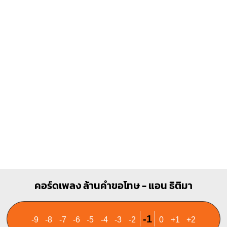
Em
Bm
O
O
O
O
X
1
1
2
3
1
1
2
3
4
Am
Bm7
X
O
O
X
1
1
1
2
3
1
1
1
2
3
B7
Cmaj7
คอร์ดเพลง ล้านคำขอโทษ - แอน ธิติมา
X
O
X
O
O
O
1
1
1
2
3
4
1
-1
-9
-8
-7
-6
-5
-4
-3
-2
0
+1
+2
2