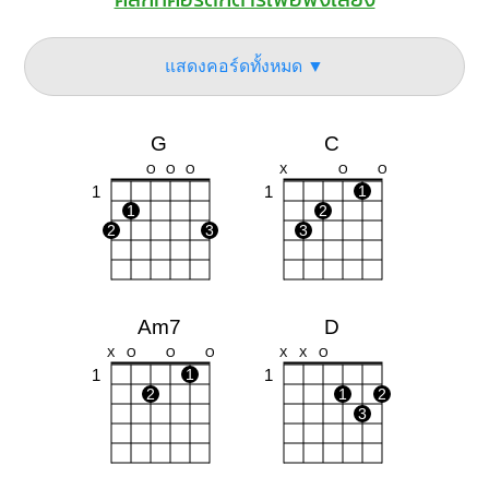
แสดงคอร์ดทั้งหมด ▼
G
C
O
O
O
X
O
O
1
1
1
1
2
2
3
3
Am7
D
X
O
O
O
X
X
O
1
1
1
2
1
2
3