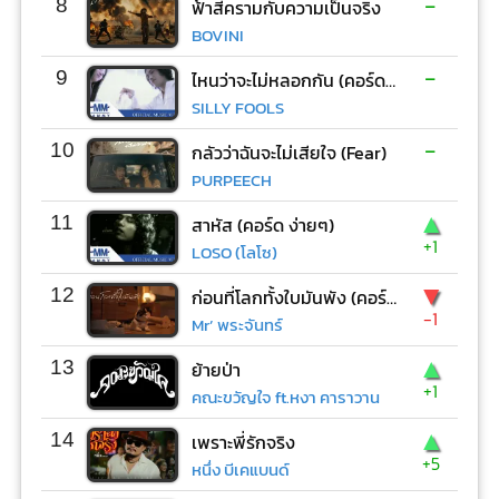
-
8
ฟ้าสีครามกับความเป็นจริง
BOVINI
-
9
ไหนว่าจะไม่หลอกกัน (คอร์ด ง่ายๆ)
SILLY FOOLS
-
10
กลัวว่าฉันจะไม่เสียใจ (Fear)
PURPEECH
▲
11
สาหัส (คอร์ด ง่ายๆ)
+1
LOSO (โลโซ)
▼
12
ก่อนที่โลกทั้งใบมันพัง (คอร์ด ง่ายๆ)
-1
Mr’ พระจันทร์
▲
13
ย้ายป่า
+1
คณะขวัญใจ ft.หงา คาราวาน
▲
14
เพราะพี่รักจริง
+5
หนึ่ง บีเคแบนด์