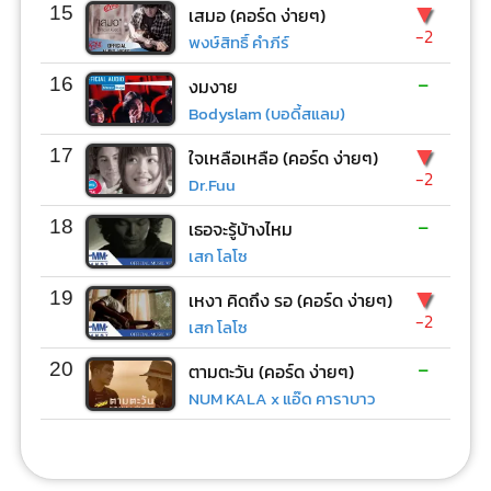
▼
15
เสมอ (คอร์ด ง่ายๆ)
-2
พงษ์สิทธิ์ คำภีร์
-
16
งมงาย
Bodyslam (บอดี้สแลม)
▼
17
ใจเหลือเหลือ (คอร์ด ง่ายๆ)
-2
Dr.Fuu
-
18
เธอจะรู้บ้างไหม
เสก โลโซ
▼
19
เหงา คิดถึง รอ (คอร์ด ง่ายๆ)
-2
เสก โลโซ
-
20
ตามตะวัน (คอร์ด ง่ายๆ)
NUM KALA x แอ๊ด คาราบาว