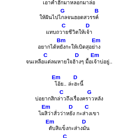
เอาคำ
ฮักมาหลอกมา
ล่อ
G
B
ให้ฝันไปไ
กลจนฮอดสวรร
ค์
C
D
แทบถว
ายชีวิตให้เ
จ้า
Bm
Em
อยากได้ห
ยังกะให้เบิดสุอย่
าง
C
D
Em
จนเหลือ
แต่ลมหายใจฮ้
างๆ มื้อเ
จ้าบ่อยู่..
Em
D
โอ้ย.. ล่ะ
ฮะนี้
C
G
บ่อยากสิกล่
าวถึงเรื่องคร
าวหลัง
Em
D
C
ไผ
สิว่าสั่วว่าห
ยัง กะส่
างเขา
Em
D
ตับสิแข็งกะส่าง
มัน
C