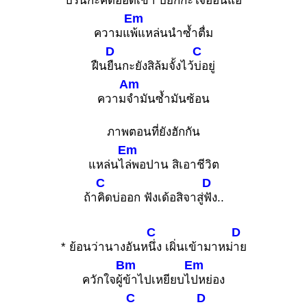
บ่
รินกะคิดฮอดเขา บ่ยกกะใจอ่อนแอ
Em
ความแ
พ้แหล่นนำซ้ำตื่ม
D
C
ฝืน
ยืนกะยังสิล้มจั้งไว้
บ่อยู่
Am
ความ
จำมันซ้ำมันซ้อน
ภาพตอนที่ยังฮักกัน
Em
แหล่นไ
ล่พอปาน สิเอาชีวิต
C
D
ถ้า
คิดบ่ออก ฟังเด้อสิจาสู่
ฟัง..
C
D
* ย้อนว่านางอันห
นึ่ง เผิ่นเข้ามาหม่
าย
Bm
Em
ควักใจผู้
ข้าไปเหยียบไ
ปหย่อง
C
D