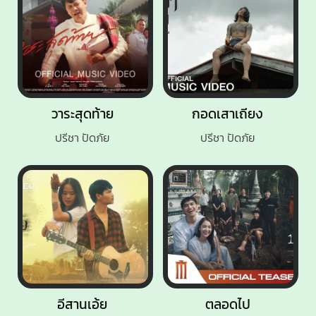
วาระสุดท้าย
กอดเสาเถียง
ปรีชา ปัดภัย
ปรีชา ปัดภัย
อีสานเอ้ย
ตลอดไป