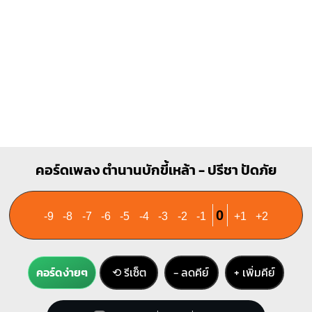
B
X
1
1
1
2
3
4
คอร์ดเพลง ตำนานบักขี้เหล้า - ปรีชา ปัดภัย
0
-9
-8
-7
-6
-5
-4
-3
-2
-1
+1
+2
คอร์ดง่ายๆ
⟲ รีเซ็ต
− ลดคีย์
+ เพิ่มคีย์