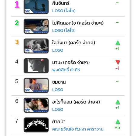
-
1
คืนจันทร์
LOSO (โลโซ)
-
2
ไม่คิดนอกใจ (คอร์ด ง่ายๆ)
LOSO (โลโซ)
▲
3
ใจสั่งมา (คอร์ด ง่ายๆ)
+1
LOSO
▼
4
มานะ (คอร์ด ง่ายๆ)
-1
พงษ์สิทธิ์ คำภีร์
-
5
ซมซาน
LOSO
▲
6
อะไรก็ยอม (คอร์ด ง่ายๆ)
+1
LOSO
▲
7
ย้ายป่า
+5
คณะขวัญใจ ft.หงา คาราวาน