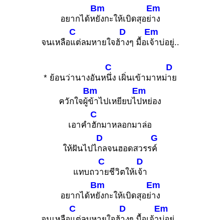
Bm
Em
อยากได้ห
ยังกะให้เบิดสุอย่
าง
C
D
Em
จนเหลือ
แต่ลมหายใจฮ้
างๆ มื้อเ
จ้าบ่อยู่..
C
D
* ย้อนว่านางอันห
นึ่ง เผิ่นเข้ามาหม่
าย
Bm
Em
ควักใจผู้
ข้าไปเหยียบไ
ปหย่อง
C
เอาคำ
ฮักมาหลอกมาล่อ
D
G
ให้ฝันไปไ
กลจนฮอดสวรร
ค์
C
D
แทบถว
ายชีวิตให้เ
จ้า
Bm
Em
อยากได้ห
ยังกะให้เบิดสุอย่
าง
C
D
Em
จนเหลือ
แต่ลมหายใจฮ้
างๆ มื้อเจ้า
บ่อยู่..