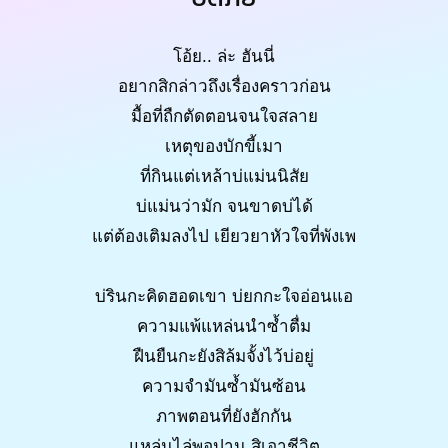
โอ้ย.. ล่ะ ฮันนี่
อยากสิกล่าวถึงเรื่องคราวก่อน
มื้อที่ถืกตัดตอนจนใจสลาย
เหตุของบักขี้เมา
ที่กินแต่เหล้าบ่แม่นนิสัย
บ่แม่นว่ามัก จนขาดบ่ได้
แต่ต้องเติมลงไป เยียวยาหัวใจที่พังเพ
บ่รินกะคิดฮอดเขา บ่ยกกะใจอ่อนแอ
ความแพ้แหล่นนำซ้ำตื่ม
ฝืนยืนกะยังสิล้มจั้งไว้บ่อยู่
ความจำมันซ้ำมันซ้อน
ภาพตอนที่ยังฮักกัน
แหล่นไล่พอปาน สิเอาชีวิต