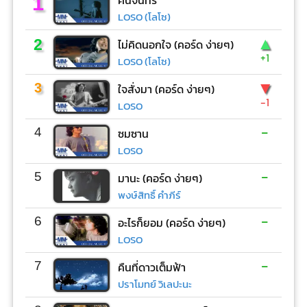
1
LOSO (โลโซ)
▲
2
ไม่คิดนอกใจ (คอร์ด ง่ายๆ)
+1
LOSO (โลโซ)
▼
3
ใจสั่งมา (คอร์ด ง่ายๆ)
-1
LOSO
-
4
ซมซาน
LOSO
-
5
มานะ (คอร์ด ง่ายๆ)
พงษ์สิทธิ์ คำภีร์
-
6
อะไรก็ยอม (คอร์ด ง่ายๆ)
LOSO
-
7
คืนที่ดาวเต็มฟ้า
ปราโมทย์ วิเลปะนะ