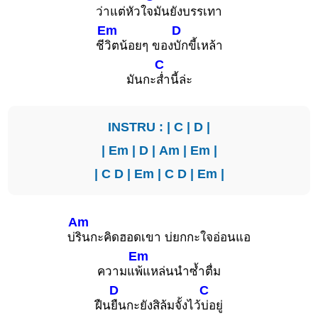
ว่าแต่หัวใ
จมันยังบรรเทา
Em
D
ชี
วิตน้อยๆ ของ
บักขี้เหล้า
C
มันกะ
ส่ำนี้ล่ะ
INSTRU : |
C
|
D
|
|
Em
|
D
|
Am
|
Em
|
|
C
D
|
Em
|
C
D
|
Em
|
Am
บ่
รินกะคิดฮอดเขา บ่ยกกะใจอ่อนแอ
Em
ความแ
พ้แหล่นนำซ้ำตื่ม
D
C
ฝืน
ยืนกะยังสิล้มจั้งไว้
บ่อยู่