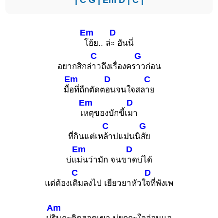
Em
D
โอ้ย.. ล่
ะ ฮันนี่
C
G
อยากสิกล่
าวถึงเรื่องคร
าวก่อน
Em
D
C
มื้
อที่ถืกตัดต
อนจนใจสล
าย
Em
D
เ
หตุของบักขี้เ
มา
C
G
ที่กินแต่เห
ล้าบ่แม่นนิ
สัย
Em
D
บ่แ
ม่นว่ามัก จนข
าดบ่ได้
C
D
แต่ต้องเ
ติมลงไป เยียวยาหัวใ
จที่พังเพ
Am