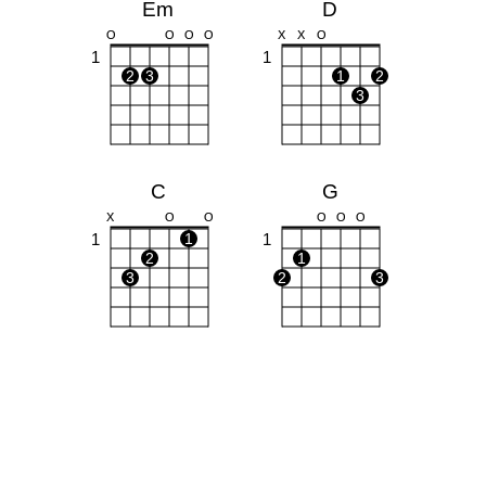
Em
D
O
O
O
O
X
X
O
1
1
2
3
1
2
3
C
G
X
O
O
O
O
O
1
1
1
2
1
3
2
3
Am
Bm
X
O
O
X
1
1
1
2
3
1
1
2
3
4