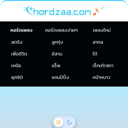
คอร์ดเพลง
คอร์ดเพลงง่ายๆ
เพลงใหม่
สตริง
ลูกทุ่ง
สากล
เพื่อชีวิต
อีสาน
ใต้
เหนือ
แร็พ
เร็กเก้/สกา
ยุค90
แคมป์ปิ้ง
หน้าหนาว