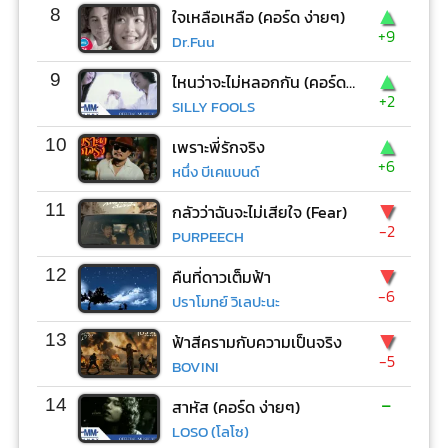
▲
8
ใจเหลือเหลือ (คอร์ด ง่ายๆ)
+9
Dr.Fuu
▲
9
ไหนว่าจะไม่หลอกกัน (คอร์ด ง่ายๆ)
+2
SILLY FOOLS
▲
10
เพราะพี่รักจริง
+6
หนึ่ง บีเคแบนด์
▼
11
กลัวว่าฉันจะไม่เสียใจ (Fear)
-2
PURPEECH
▼
12
คืนที่ดาวเต็มฟ้า
-6
ปราโมทย์ วิเลปะนะ
▼
13
ฟ้าสีครามกับความเป็นจริง
-5
BOVINI
-
14
สาหัส (คอร์ด ง่ายๆ)
LOSO (โลโซ)