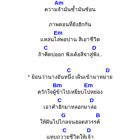
Am
ความ
จำมันซ้ำมันซ้อน
ภาพตอนที่ยังฮักกัน
Em
แหล่นไ
ล่พอปาน สิเอาชีวิต
C
D
ถ้า
คิดบ่ออก ฟังเด้อสิจาสู่
ฟัง..
C
D
* ย้อนว่านางอันห
นึ่ง เผิ่นเข้ามาหม่
าย
Bm
Em
ควักใจผู้
ข้าไปเหยียบไ
ปหย่อง
C
D
เอาคำ
ฮักมาหลอกมา
ล่อ
G
B
ให้ฝันไปไ
กลจนฮอดสวรร
ค์
C
D
แทบถว
ายชีวิตให้เ
จ้า