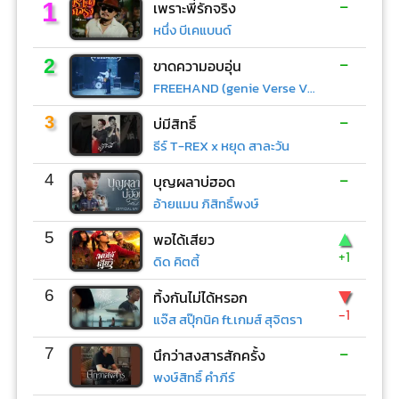
-
1
เพราะพี่รักจริง
หนึ่ง บีเคแบนด์
-
2
ขาดความอบอุ่น
FREEHAND (genie Verse Vol.1)
-
3
บ่มีสิทธิ์
ธีร์ T-REX x หยุด สาละวัน
-
4
บุญผลาบ่ฮอด
อ้ายแมน ภิสิทธิ์พงษ์
▲
5
พอได้เสียว
+1
ดิด คิตตี้
▼
6
ทิ้งกันไม่ได้หรอก
-1
แจ๊ส สปุ๊กนิค ft.เกมส์ สุจิตรา
-
7
นึกว่าสงสารสักครั้ง
พงษ์สิทธิ์ คำภีร์