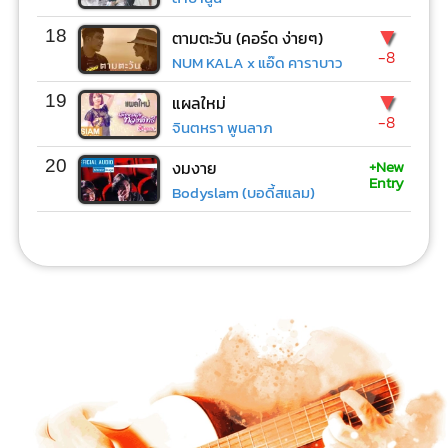
▼
18
ตามตะวัน (คอร์ด ง่ายๆ)
-8
NUM KALA x แอ๊ด คาราบาว
▼
19
แผลใหม่
-8
จินตหรา พูนลาภ
+New
20
งมงาย
Entry
Bodyslam (บอดี้สแลม)