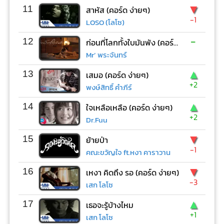
▼
11
สาหัส (คอร์ด ง่ายๆ)
-1
LOSO (โลโซ)
-
12
ก่อนที่โลกทั้งใบมันพัง (คอร์ด ง่ายๆ)
Mr’ พระจันทร์
▲
13
เสมอ (คอร์ด ง่ายๆ)
+2
พงษ์สิทธิ์ คำภีร์
▲
14
ใจเหลือเหลือ (คอร์ด ง่ายๆ)
+2
Dr.Fuu
▼
15
ย้ายป่า
-1
คณะขวัญใจ ft.หงา คาราวาน
▼
16
เหงา คิดถึง รอ (คอร์ด ง่ายๆ)
-3
เสก โลโซ
▲
17
เธอจะรู้บ้างไหม
+1
เสก โลโซ