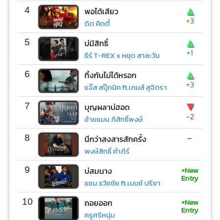
▲
4
พอได้เสียว
+3
ดิด คิตตี้
▲
5
บ่มีสิทธิ์
+1
ธีร์ T-REX x หยุด สาละวัน
▲
6
ทิ้งกันไม่ได้หรอก
+3
แจ๊ส สปุ๊กนิค ft.เกมส์ สุจิตรา
▼
7
บุญผลาบ่ฮอด
-2
อ้ายแมน ภิสิทธิ์พงษ์
-
8
นึกว่าสงสารสักครั้ง
พงษ์สิทธิ์ คำภีร์
+New
9
บ่สมนาง
Entry
แซม ธวัชชัย ft.เบนซ์ ปรีชา
+New
10
ถอยออก
Entry
ครูศรีหนุ่ม