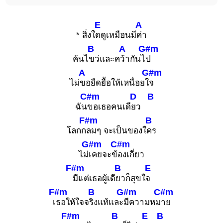
E
A
* สิ่งใ
ดดูเหมือนมี
ค่า
B
A
G#m
ค้นไ
ขว่และค
ว้ากันไ
ป
A
G#m
ไม่
ขอยืดยื้อให้เหนื่อยใ
จ
C#m
D
B
ฉัน
ขอเธอคนเดี
ยว
F#m
B
โลกก
ลมๆ จะเป็นของใ
คร
G#m
C#m
ไม่
เคยจะข้
องเกี่ยว
F#m
B
E
มีแต่เธอผู้เดี
ยวก็สุขใ
จ
F#m
B
G#m
C#m
เ
ธอให้ใจจ
ริงแท้และ
มีความหม
าย
F#m
B
E
B