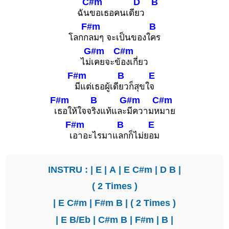
C#m
D
B
ฉัน
ขอเธอคนเดี
ยว
F#m
B
โลกก
ลมๆ จะเป็นของใ
คร
G#m
C#m
ไม่
เคยจะข้
องเกี่ยว
F#m
B
E
มีแต่เธอผู้เดี
ยวก็สุขใ
จ
F#m
B
G#m
C#m
เ
ธอให้ใจจ
ริงแท้และ
มีความห
มาย
F#m
B
E
เ
อาอะไรมาแ
ลกก็ไม่ย
อม
INSTRU : |
E
|
A
|
E
C#m
|
D
B
|
( 2 Times )
|
E
C#m
|
F#m
B
| ( 2 Times )
|
E
B/Eb
|
C#m
B
|
F#m
|
B
|