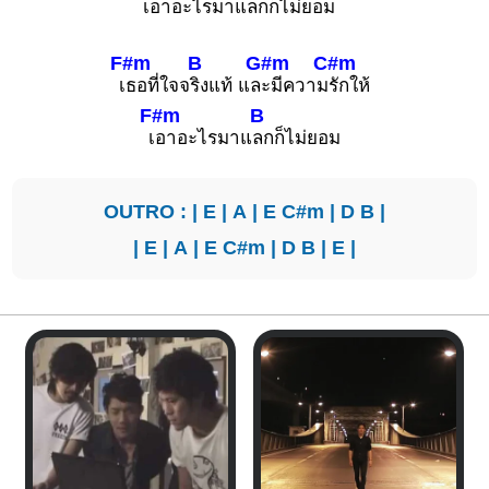
เ
อาอะไรมาแ
ลกก็ไม่ย
อม
F#m
B
G#m
C#m
เ
ธอที่ใจจ
ริงแท้ แล
ะมีความ
รักให้
F#m
B
เ
อาอะไรมาแ
ลกก็ไม่ยอม
OUTRO : |
E
|
A
|
E
C#m
|
D
B
|
|
E
|
A
|
E
C#m
|
D
B
|
E
|