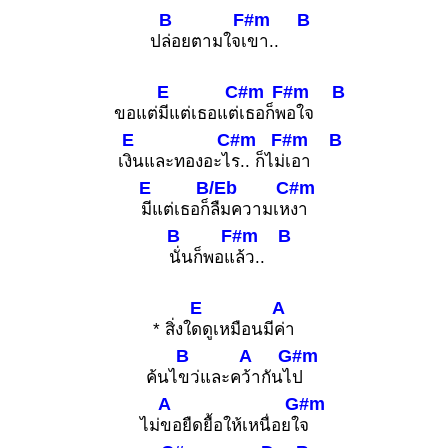
B
F#m
B
ป
ล่อยตามใจเ
ขา..
E
C#m
F#m
B
ขอแต่
มีแต่เธอแต่
เธอก็พ
อใจ
E
C#m
F#m
B
เ
งินและทองอะไ
ร.. ก็ไม่
เอา
E
B/Eb
C#m
มีแต่เธอก็
ลืมความเห
งา
B
F#m
B
นั่นก็พอแ
ล้ว..
E
A
* สิ่งใ
ดดูเหมือนมี
ค่า
B
A
G#m
ค้นไ
ขว่และค
ว้ากันไ
ป
A
G#m
ไม่
ขอยืดยื้อให้เหนื่อยใ
จ