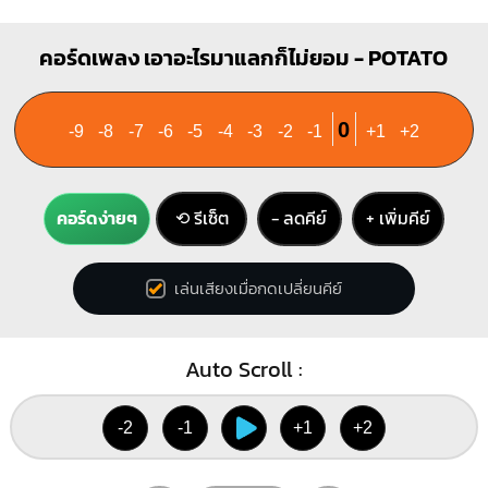
คอร์ดเพลง เอาอะไรมาแลกก็ไม่ยอม - POTATO
0
-9
-8
-7
-6
-5
-4
-3
-2
-1
+1
+2
คอร์ดง่ายๆ
⟲ รีเซ็ต
− ลดคีย์
+ เพิ่มคีย์
เล่นเสียงเมื่อกดเปลี่ยนคีย์
Auto Scroll :
-2
-1
+1
+2