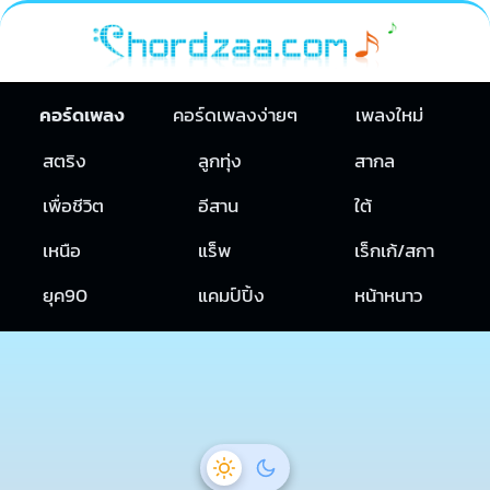
คอร์ดเพลง
คอร์ดเพลงง่ายๆ
เพลงใหม่
สตริง
ลูกทุ่ง
สากล
เพื่อชีวิต
อีสาน
ใต้
เหนือ
แร็พ
เร็กเก้/สกา
ยุค90
แคมป์ปิ้ง
หน้าหนาว