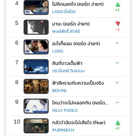
▲
4
ไม่คิดนอกใจ (คอร์ด ง่ายๆ)
+1
LOSO (โลโซ)
▼
5
มานะ (คอร์ด ง่ายๆ)
-1
พงษ์สิทธิ์ คำภีร์
-
6
อะไรก็ยอม (คอร์ด ง่ายๆ)
LOSO
-
7
คืนที่ดาวเต็มฟ้า
ปราโมทย์ วิเลปะนะ
-
8
ฟ้าสีครามกับความเป็นจริง
BOVINI
-
9
ไหนว่าจะไม่หลอกกัน (คอร์ด ง่ายๆ)
SILLY FOOLS
▲
10
กลัวว่าฉันจะไม่เสียใจ (Fear)
+1
PURPEECH