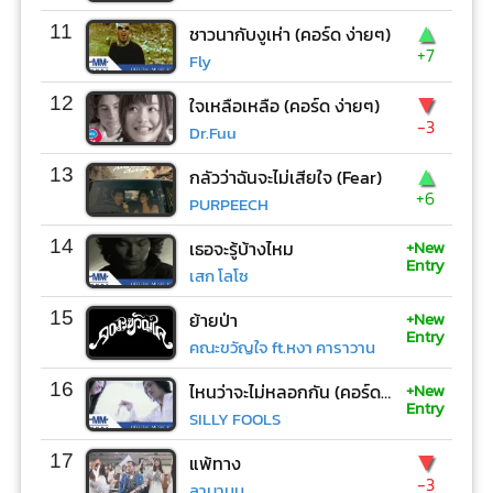
▲
11
ชาวนากับงูเห่า (คอร์ด ง่ายๆ)
+7
Fly
▼
12
ใจเหลือเหลือ (คอร์ด ง่ายๆ)
-3
Dr.Fuu
▲
13
กลัวว่าฉันจะไม่เสียใจ (Fear)
+6
PURPEECH
+New
14
เธอจะรู้บ้างไหม
Entry
เสก โลโซ
+New
15
ย้ายป่า
Entry
คณะขวัญใจ ft.หงา คาราวาน
+New
16
ไหนว่าจะไม่หลอกกัน (คอร์ด ง่ายๆ)
Entry
SILLY FOOLS
▼
17
แพ้ทาง
-3
ลาบานูน