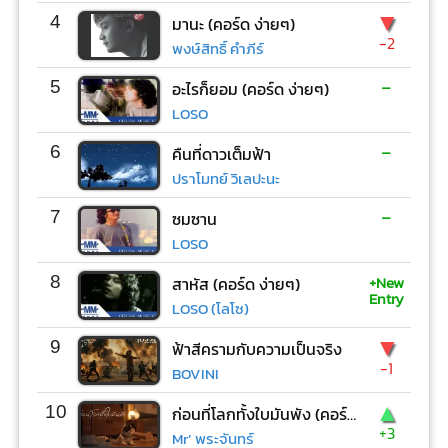
▼
4
มานะ (คอร์ด ง่ายๆ)
-2
พงษ์สิทธิ์ คำภีร์
-
5
อะไรก็ยอม (คอร์ด ง่ายๆ)
LOSO
-
6
คืนที่ดาวเต็มฟ้า
ปราโมทย์ วิเลปะนะ
-
7
ซมซาน
LOSO
+New
8
สาหัส (คอร์ด ง่ายๆ)
Entry
LOSO (โลโซ)
▼
9
ฟ้าสีครามกับความเป็นจริง
-1
BOVINI
▲
10
ก่อนที่โลกทั้งใบมันพัง (คอร์ด ง่ายๆ)
+3
Mr’ พระจันทร์