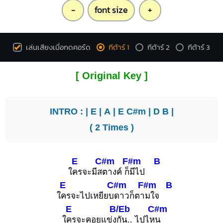
-
font size
+
เล่นเสียงเมื่อกดคอร์ด
กีต้าร์ 1
กีต้าร์ 2
กีต้าร์ 3
[ Original Key ]
INTRO : |
E
|
A
|
E
C#m
|
D
B
|
( 2 Times )
E
C#m
F#m
B
ใ
ครจะมีส
ตางค์ ก็
มีไป
E
C#m
F#m
B
ใ
ครจะไปเหยียบ
ดาวก็ตา
มใจ
E
B/Eb
C#m
ใ
ครจะคอยแข่ง
กัน.. ไปไห
น