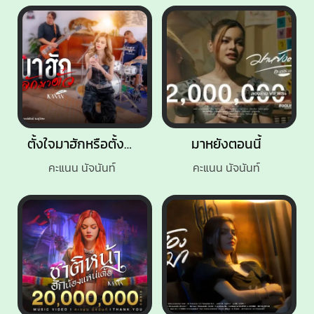
ตั้งใจมาฮักหรือตั้งหลักมาตั๋ว
มาหยังตอนนี้
คะแนน นัจนันท์
คะแนน นัจนันท์