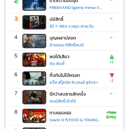
2
ขาดความอบอุ่น
FREEHAND (genie Verse Vol.1)
-
3
บ่มีสิทธิ์
ธีร์ T-REX x หยุด สาละวัน
-
4
บุญผลาบ่ฮอด
อ้ายแมน ภิสิทธิ์พงษ์
▲
5
พอได้เสียว
+1
ดิด คิตตี้
▼
6
ทิ้งกันไม่ได้หรอก
-1
แจ๊ส สปุ๊กนิค ft.เกมส์ สุจิตรา
-
7
นึกว่าสงสารสักครั้ง
พงษ์สิทธิ์ คำภีร์
+New
8
ทางของเธอ
Entry
Gavin D ft.FIIXD & YOUNGOHM