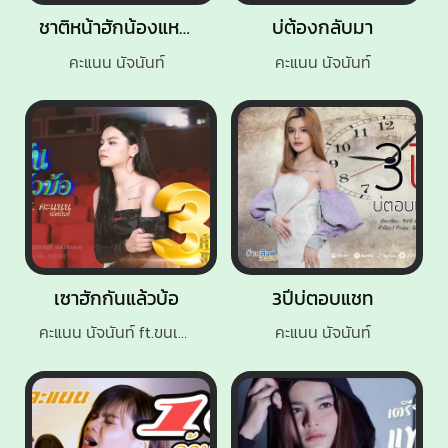
ชาติหน้าฮักน้องแหน่เด้อ
บ่ต้องกลับมา
คะแนน นัจนันท์
คะแนน นัจนันท์
เซาฮักกันแล้วบ้อ
3ปีบ่ตอบแชท
คะแนน นัจนันท์ ft.ขนเพชร
คะแนน นัจนันท์