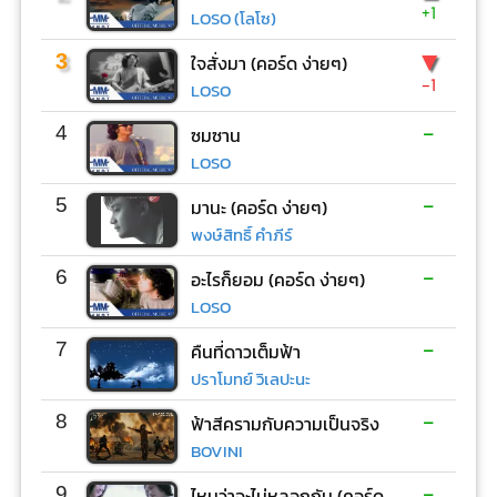
+1
LOSO (โลโซ)
▼
3
ใจสั่งมา (คอร์ด ง่ายๆ)
-1
LOSO
-
4
ซมซาน
LOSO
-
5
มานะ (คอร์ด ง่ายๆ)
พงษ์สิทธิ์ คำภีร์
-
6
อะไรก็ยอม (คอร์ด ง่ายๆ)
LOSO
-
7
คืนที่ดาวเต็มฟ้า
ปราโมทย์ วิเลปะนะ
-
8
ฟ้าสีครามกับความเป็นจริง
BOVINI
-
9
ไหนว่าจะไม่หลอกกัน (คอร์ด ง่ายๆ)