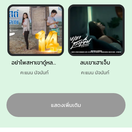
อย่าโพสหาเขาดู๋หลาย
ลบเขาเฮาเจ็บ
คะแนน นัจนันท์
คะแนน นัจนันท์
แสดงเพิ่มเติม