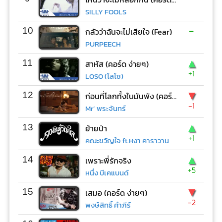
SILLY FOOLS
-
10
กลัวว่าฉันจะไม่เสียใจ (Fear)
PURPEECH
▲
11
สาหัส (คอร์ด ง่ายๆ)
+1
LOSO (โลโซ)
▼
12
ก่อนที่โลกทั้งใบมันพัง (คอร์ด ง่ายๆ)
-1
Mr’ พระจันทร์
▲
13
ย้ายป่า
+1
คณะขวัญใจ ft.หงา คาราวาน
▲
14
เพราะพี่รักจริง
+5
หนึ่ง บีเคแบนด์
▼
15
เสมอ (คอร์ด ง่ายๆ)
-2
พงษ์สิทธิ์ คำภีร์