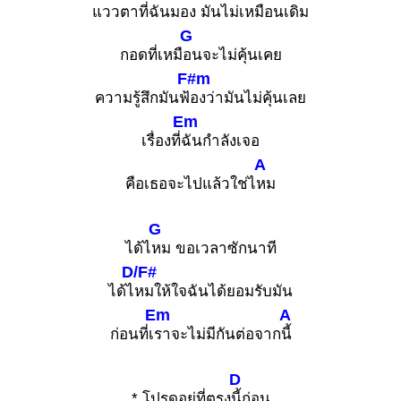
แวว
ตาที่ฉันมอง
มันไม่เหมือนเดิม
G
กอดที่เหมื
อนจะไม่คุ้นเคย
F#m
ความรู้สึกมันฟ้
องว่ามันไม่คุ้นเลย
Em
เรื่องที่
ฉันกำลังเจอ
A
คือเธอจะไปแล้วใช่ไ
หม
G
ได้ไ
หม ขอเวลาซักนาที
D/F#
ได้ไ
หมให้ใจฉันได้ยอมรับมัน
Em
A
ก่อนที่เ
ราจะไม่มีกันต่อจาก
นี้
D
* โปรดอยู่ที่ตรง
นี้ก่อน