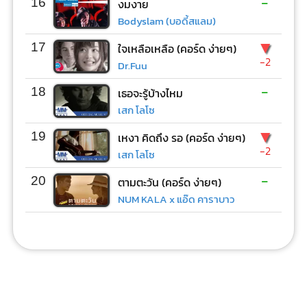
-
16
งมงาย
Bodyslam (บอดี้สแลม)
▼
17
ใจเหลือเหลือ (คอร์ด ง่ายๆ)
-2
Dr.Fuu
-
18
เธอจะรู้บ้างไหม
เสก โลโซ
▼
19
เหงา คิดถึง รอ (คอร์ด ง่ายๆ)
-2
เสก โลโซ
-
20
ตามตะวัน (คอร์ด ง่ายๆ)
NUM KALA x แอ๊ด คาราบาว