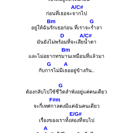
A/C#
ก่อนที่เธอจะจ
ากไป
Bm
G
อยู่ให้ฉัน
รักเธอก่อน ที่เราจะ
ร่ำลา
D
A/C#
มันยังไม่พร้
อมที่จะเสีย
น้ำตา
Bm
และไม่อยากทรม
านเหมือนที่แล้วมา
G
A
กับก
ารไม่มีเ
ธออยู่ข้างกัน..
G
ต้องกลับไปใช้ชี
วิตลำพังอยู่แค่คนเดียว
F#m
จะกี่เทศก
าลคงมีแค่ฉันคนเดียว
E/G#
เรื่องของเราทั้งส
องที่จบไป
A