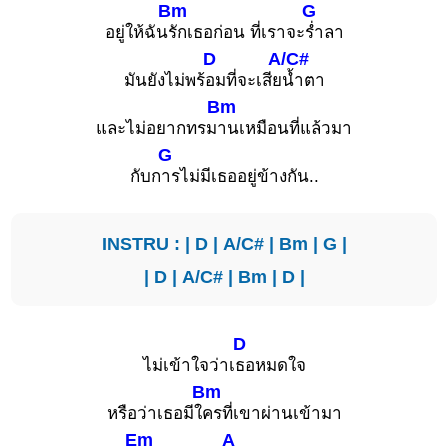
Bm
G
อยู่ให้ฉัน
รักเธอก่อน ที่เราจะ
ร่ำลา
D
A/C#
มันยังไม่พร้
อมที่จะเสีย
น้ำตา
Bm
และไม่อยากทรม
านเหมือนที่แล้วมา
G
กับก
ารไม่มีเธออยู่ข้างกัน..
INSTRU : |
D
|
A/C#
|
Bm
|
G
|
|
D
|
A/C#
|
Bm
|
D
|
D
ไม่เข้าใจว่าเ
ธอหมดใจ
Bm
หรือว่าเธอมีใ
ครที่เขาผ่านเข้ามา
Em
A