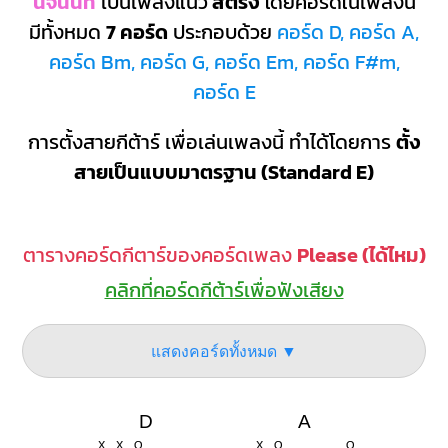
นัจนันท์
เป็นเพลงแนว
สตริง
โดยคอร์ดในเพลงนี้
มีทั้งหมด
7 คอร์ด
ประกอบด้วย
คอร์ด D, คอร์ด A,
คอร์ด Bm, คอร์ด G, คอร์ด Em, คอร์ด F#m,
คอร์ด E
การตั้งสายกีต้าร์ เพื่อเล่นเพลงนี้ ทำได้โดยการ
ตั้ง
สายเป็นแบบมาตรฐาน (Standard E)
ตารางคอร์ดกีตาร์ของคอร์ดเพลง
Please (ได้ไหม)
คลิกที่คอร์ดกีต้าร์เพื่อฟังเสียง
แสดงคอร์ดทั้งหมด ▼
D
A
X
X
O
X
O
O