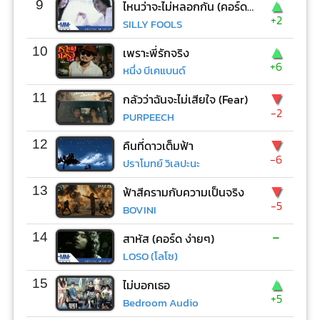
▲
9
ไหนว่าจะไม่หลอกกัน (คอร์ด ง่ายๆ)
+2
SILLY FOOLS
▲
10
เพราะพี่รักจริง
+6
หนึ่ง บีเคแบนด์
▼
11
กลัวว่าฉันจะไม่เสียใจ (Fear)
-2
PURPEECH
▼
12
คืนที่ดาวเต็มฟ้า
-6
ปราโมทย์ วิเลปะนะ
▼
13
ฟ้าสีครามกับความเป็นจริง
-5
BOVINI
-
14
สาหัส (คอร์ด ง่ายๆ)
LOSO (โลโซ)
▲
15
ไม่บอกเธอ
+5
Bedroom Audio