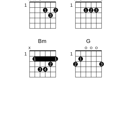
1
1
1
2
1
2
3
3
Bm
G
X
O
O
O
1
1
1
1
1
2
2
3
3
4
Em
F#m
O
O
O
O
1
1
2
3
1
1
1
1
3
4