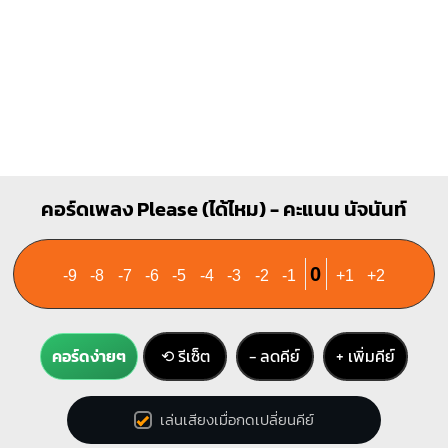
E
O
O
O
1
1
2
3
คอร์ดเพลง Please (ได้ไหม) - คะแนน นัจนันท์
0
-9
-8
-7
-6
-5
-4
-3
-2
-1
+1
+2
คอร์ดง่ายๆ
⟲ รีเซ็ต
− ลดคีย์
+ เพิ่มคีย์
เล่นเสียงเมื่อกดเปลี่ยนคีย์