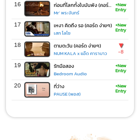
+New
16
ก่อนที่โลกทั้งใบมันพัง (คอร์ด ง่ายๆ)
Entry
Mr’ พระจันทร์
+New
17
เหงา คิดถึง รอ (คอร์ด ง่ายๆ)
Entry
เสก โลโซ
▼
18
ตามตะวัน (คอร์ด ง่ายๆ)
-8
NUM KALA x แอ๊ด คาราบาว
+New
19
รักมือสอง
Entry
Bedroom Audio
+New
20
ที่ว่าง
Entry
PAUSE (พอส)