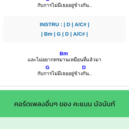
กับก
ารไม่มีเธออยู่ข้างกัน..
INSTRU : |
D
|
A/C#
|
|
Bm
|
G
|
D
|
A/C#
|
Bm
และไม่อยากทรม
านเหมือนที่แล้วมา
G
D
กับก
ารไม่มีเธออยู่ข้าง
กัน..
คอร์ดเพลงอื่นๆ ของ คะแนน นัจนันท์