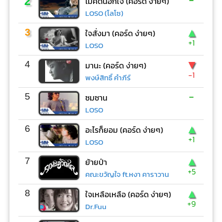
2
ไม่คิดนอกใจ (คอร์ด ง่ายๆ)
LOSO (โลโซ)
▲
3
ใจสั่งมา (คอร์ด ง่ายๆ)
+1
LOSO
▼
4
มานะ (คอร์ด ง่ายๆ)
-1
พงษ์สิทธิ์ คำภีร์
-
5
ซมซาน
LOSO
▲
6
อะไรก็ยอม (คอร์ด ง่ายๆ)
+1
LOSO
▲
7
ย้ายป่า
+5
คณะขวัญใจ ft.หงา คาราวาน
▲
8
ใจเหลือเหลือ (คอร์ด ง่ายๆ)
+9
Dr.Fuu