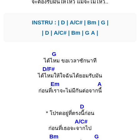
จะต้อง
รับมันให้ไหว แม้จะไม่ไหว..
INSTRU : |
D
|
A/C#
|
Bm
|
G
|
|
D
|
A/C#
|
Bm
|
G
A
|
G
ได้ไ
หม ขอเวลาซักนาที
D/F#
ได้ไ
หมให้ใจฉันได้ยอมรับมัน
Em
A
ก่อนที่เ
ราจะไม่มีกันต่อจาก
นี้
D
* โปรดอยู่ที่ตรง
นี้ก่อน
A/C#
ก่อนที่เธอจะจ
ากไป
Bm
G