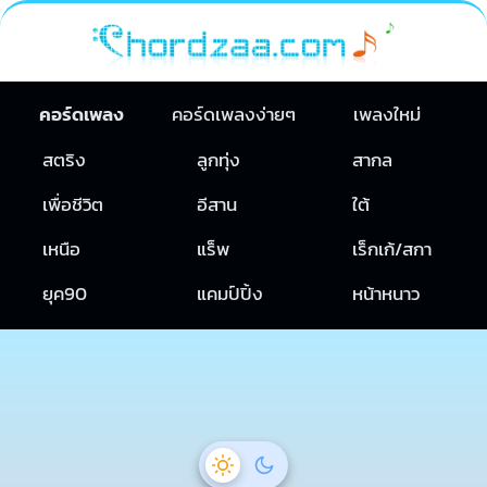
คอร์ดเพลง
คอร์ดเพลงง่ายๆ
เพลงใหม่
สตริง
ลูกทุ่ง
สากล
เพื่อชีวิต
อีสาน
ใต้
เหนือ
แร็พ
เร็กเก้/สกา
ยุค90
แคมป์ปิ้ง
หน้าหนาว