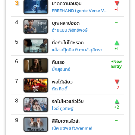
▼
3
ขาดความอบอุ่น
-1
FREEHAND (genie Verse Vol.1)
-
4
บุญผลาบ่ฮอด
อ้ายแมน ภิสิทธิ์พงษ์
▲
5
ทิ้งกันไม่ได้หรอก
+1
แจ๊ส สปุ๊กนิค ft.เกมส์ สุจิตรา
+New
6
คืนเธอ
Entry
บิ๊กสุรินทร์
▼
7
พอได้เสียว
-2
ดิด คิตตี้
▲
8
รักไม่ไหวแล้วโว้ย
+2
โจอี้ ภูวศิษฐ์
-
9
สิลืมเขาแล้วล่ะ
เน็ค นฤพล ft.Wanmai