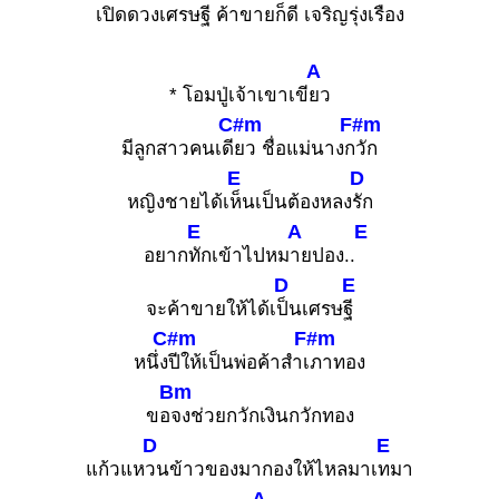
เปิดดวงเศรษ
ฐี ค้าขายก็ดี เจริญ
รุ่งเรือง
A
* โอมปู่เจ้าเขาเขี
ยว
C#m
F#m
มีลูกสาวคนเดี
ยว ชื่อแม่นางก
วัก
E
D
หญิงชายได้เ
ห็นเป็นต้องหลง
รัก
E
A
E
อยาก
ทักเข้าไปหม
ายปอง..
D
E
จะค้าขายให้ได้เ
ป็นเศรษ
ฐี
C#m
F#m
หนึ่ง
ปีให้เป็นพ่อค้าสำเ
ภาทอง
Bm
ขอ
จงช่วยกวักเงินกวักทอง
D
E
แก้วแห
วนข้าวของมากองให้ไหลมาเ
ทมา
A