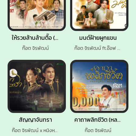
ให้รวยล้านล้านตื๊อ (หลวงปู่ศิลา สิริจันโท)
มนต์ฝ้ายผูกแขน
ก๊อต จิรพัฒน์
ก๊อต จิรพัฒน์ ft.อ๊อฟ สุรพล
สัญญาจันทรา
คาถาพลิกชีวิต (หลวงปู่ศิลา สิริจันโท)
ก๊อต จิรพัฒน์ x หนิงหนิง คำพะนาง
ก๊อต จิรพัฒน์