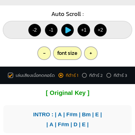
Auto Scroll :
-2
-1
+1
+2
-
font size
+
เล่นเสียงเมื่อกดคอร์ด
กีต้าร์ 1
กีต้าร์ 2
กีต้าร์ 3
[ Original Key ]
INTRO : |
A
|
F#m
|
Bm
|
E
|
|
A
|
F#m
|
D
|
E
|