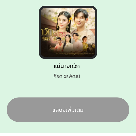
แม่นางกวัก
ก๊อต จิรพัฒน์
แสดงเพิ่มเติม