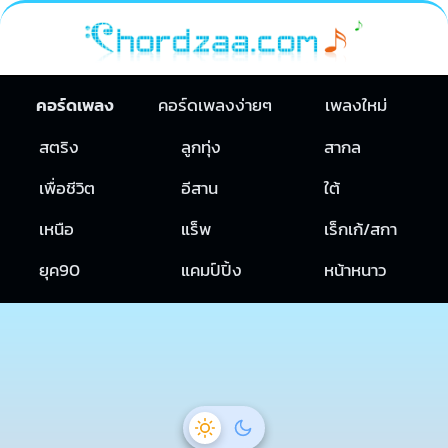
คอร์ดเพลง
คอร์ดเพลงง่ายๆ
เพลงใหม่
สตริง
ลูกทุ่ง
สากล
เพื่อชีวิต
อีสาน
ใต้
เหนือ
แร็พ
เร็กเก้/สกา
ยุค90
แคมป์ปิ้ง
หน้าหนาว