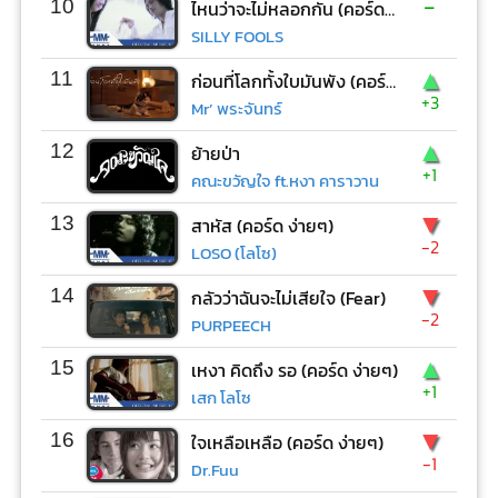
-
10
ไหนว่าจะไม่หลอกกัน (คอร์ด ง่ายๆ)
SILLY FOOLS
▲
11
ก่อนที่โลกทั้งใบมันพัง (คอร์ด ง่ายๆ)
+3
Mr’ พระจันทร์
▲
12
ย้ายป่า
+1
คณะขวัญใจ ft.หงา คาราวาน
▼
13
สาหัส (คอร์ด ง่ายๆ)
-2
LOSO (โลโซ)
▼
14
กลัวว่าฉันจะไม่เสียใจ (Fear)
-2
PURPEECH
▲
15
เหงา คิดถึง รอ (คอร์ด ง่ายๆ)
+1
เสก โลโซ
▼
16
ใจเหลือเหลือ (คอร์ด ง่ายๆ)
-1
Dr.Fuu