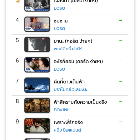
ใจสั่งมา (คอร์ด ง่ายๆ)
LOSO
-
4
ซมซาน
LOSO
-
5
มานะ (คอร์ด ง่ายๆ)
พงษ์สิทธิ์ คำภีร์
-
6
อะไรก็ยอม (คอร์ด ง่ายๆ)
LOSO
-
7
คืนที่ดาวเต็มฟ้า
ปราโมทย์ วิเลปะนะ
-
8
ฟ้าสีครามกับความเป็นจริง
BOVINI
-
9
เพราะพี่รักจริง
หนึ่ง บีเคแบนด์