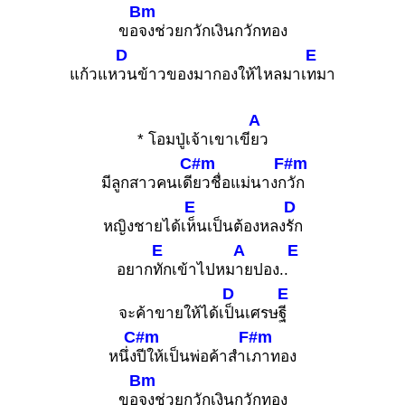
Bm
ขอ
จงช่วยกวักเงินกวักทอง
D
E
แก้วแห
วนข้าวของมากองให้ไหลมาเ
ทมา
A
* โอมปู่เจ้าเขาเขี
ยว
C#m
F#m
มีลูกสาวคนเดี
ยวชื่อแม่นางก
วัก
E
D
หญิงชายได้เ
ห็นเป็นต้องหลง
รัก
E
A
E
อยาก
ทักเข้าไปหม
ายปอง..
D
E
จะค้าขายให้ได้เ
ป็นเศรษ
ฐี
C#m
F#m
หนึ่ง
ปีให้เป็นพ่อค้าสำเ
ภาทอง
Bm
ขอ
จงช่วยกวักเงินกวักทอง