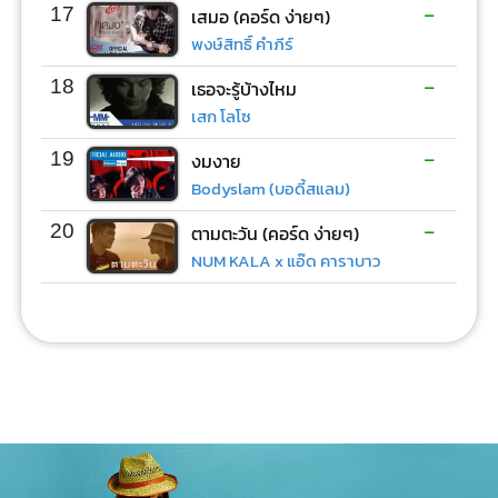
-
17
เสมอ (คอร์ด ง่ายๆ)
พงษ์สิทธิ์ คำภีร์
-
18
เธอจะรู้บ้างไหม
เสก โลโซ
-
19
งมงาย
Bodyslam (บอดี้สแลม)
-
20
ตามตะวัน (คอร์ด ง่ายๆ)
NUM KALA x แอ๊ด คาราบาว