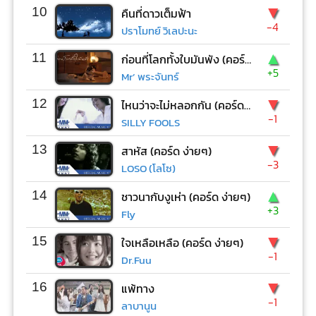
▼
10
คืนที่ดาวเต็มฟ้า
-4
ปราโมทย์ วิเลปะนะ
▲
11
ก่อนที่โลกทั้งใบมันพัง (คอร์ด ง่ายๆ)
+5
Mr’ พระจันทร์
▼
12
ไหนว่าจะไม่หลอกกัน (คอร์ด ง่ายๆ)
-1
SILLY FOOLS
▼
13
สาหัส (คอร์ด ง่ายๆ)
-3
LOSO (โลโซ)
▲
14
ชาวนากับงูเห่า (คอร์ด ง่ายๆ)
+3
Fly
▼
15
ใจเหลือเหลือ (คอร์ด ง่ายๆ)
-1
Dr.Fuu
▼
16
แพ้ทาง
-1
ลาบานูน