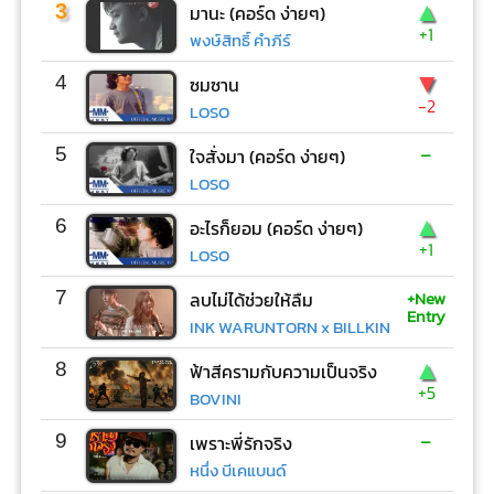
▲
3
มานะ (คอร์ด ง่ายๆ)
+1
พงษ์สิทธิ์ คำภีร์
▼
4
ซมซาน
-2
LOSO
-
5
ใจสั่งมา (คอร์ด ง่ายๆ)
LOSO
▲
6
อะไรก็ยอม (คอร์ด ง่ายๆ)
+1
LOSO
+New
7
ลบไม่ได้ช่วยให้ลืม
Entry
INK WARUNTORN x BILLKIN
▲
8
ฟ้าสีครามกับความเป็นจริง
+5
BOVINI
-
9
เพราะพี่รักจริง
หนึ่ง บีเคแบนด์