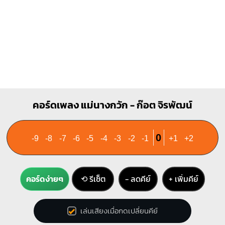
B
X
1
1
1
2
3
4
คอร์ดเพลง แม่นางกวัก - ก๊อต จิรพัฒน์
0
-9
-8
-7
-6
-5
-4
-3
-2
-1
+1
+2
คอร์ดง่ายๆ
⟲ รีเซ็ต
− ลดคีย์
+ เพิ่มคีย์
เล่นเสียงเมื่อกดเปลี่ยนคีย์