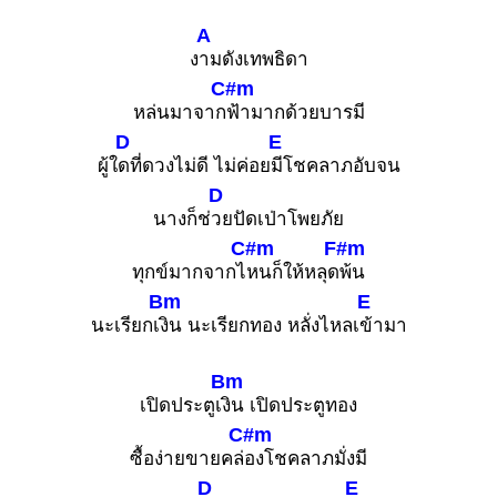
A
ง
ามดังเทพธิดา
C#m
หล่นมาจาก
ฟ้ามากด้วยบารมี
D
E
ผู้ใ
ดที่ดวงไม่ดี ไม่ค่อย
มีโชคลาภอับจน
D
นางก็ช่
วยปัดเป่าโพยภัย
C#m
F#m
ทุกข์มากจากไ
หนก็ให้หลุด
พ้น
Bm
E
นะเรียกเ
งิน นะเรียกทอง หลั่งไหลเ
ข้ามา
Bm
เปิดประตูเ
งิน เปิดประตูทอง
C#m
ซื้อง่ายขายคล่
องโชคลาภมั่งมี
D
E