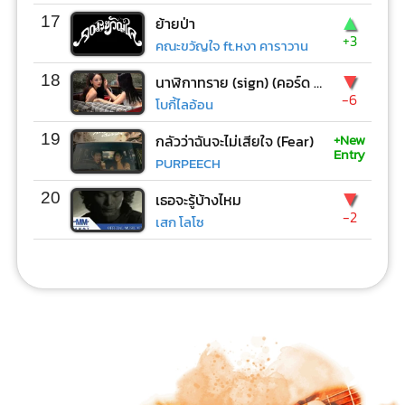
▲
17
ย้ายป่า
+3
คณะขวัญใจ ft.หงา คาราวาน
▼
18
นาฬิกาทราย (sign) (คอร์ด ง่ายๆ)
-6
โบกี้ไลอ้อน
+New
19
กลัวว่าฉันจะไม่เสียใจ (Fear)
Entry
PURPEECH
▼
20
เธอจะรู้บ้างไหม
-2
เสก โลโซ