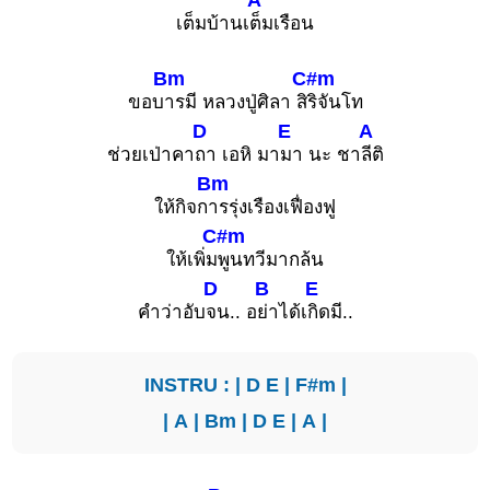
เต็มบ้านเ
ต็มเรือน
Bm
C#m
ขอบ
ารมี หลวงปู่ศิลา สิ
ริจันโท
D
E
A
ช่วยเป่าคา
ถา เอหิ มา
มา นะ ชา
ลีติ
Bm
ให้กิจก
ารรุ่งเรืองเฟื่องฟู
C#m
ให้เพิ่ม
พูนทวีมากล้น
D
B
E
คำว่าอับ
จน.. อ
ย่าได้เ
กิดมี..
INSTRU : |
D
E
|
F#m
|
|
A
|
Bm
|
D
E
|
A
|