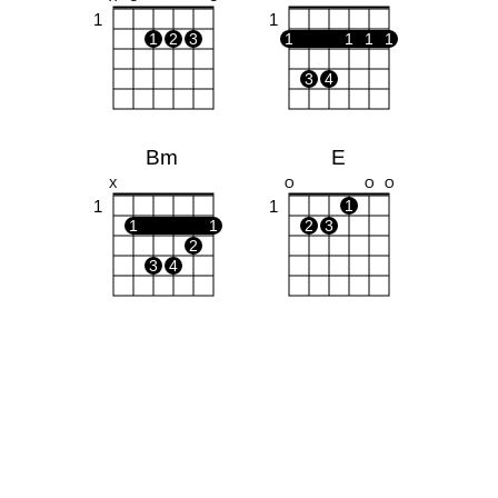
1
1
1
2
3
1
1
1
1
3
4
Bm
E
X
O
O
O
1
1
1
1
1
2
3
2
3
4
D
C#m
X
X
O
X
X
O
1
1
1
1
2
2
3
3