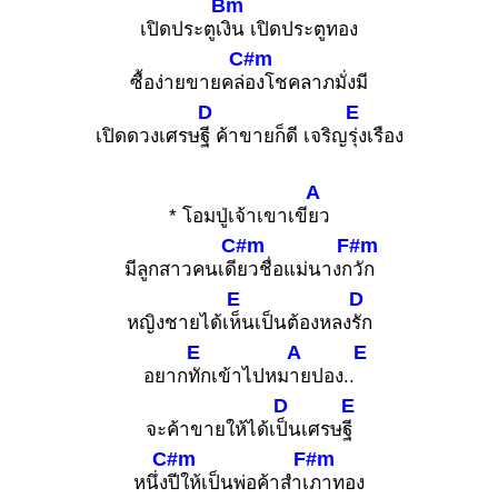
Bm
เปิดประตูเ
งิน เปิดประตูทอง
C#m
ซื้อง่ายขายคล่
องโชคลาภมั่งมี
D
E
เปิดดวงเศรษ
ฐี ค้าขายก็ดี เจริญ
รุ่งเรือง
A
* โอมปู่เจ้าเขาเขี
ยว
C#m
F#m
มีลูกสาวคนเดี
ยวชื่อแม่นางก
วัก
E
D
หญิงชายได้เ
ห็นเป็นต้องหลง
รัก
E
A
E
อยาก
ทักเข้าไปหม
ายปอง..
D
E
จะค้าขายให้ได้เ
ป็นเศรษ
ฐี
C#m
F#m
หนึ่ง
ปีให้เป็นพ่อค้าสำเ
ภาทอง