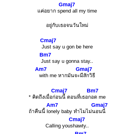
Gmaj7
แค่อยาก sp
end all my time
อยู่กับเธอจนวันใหม่
Cmaj7
J
ust say u gon be here
Bm7
J
ust say u gonna stay..
Am7
Gmaj7
with me หากมันจะ
มีสักวิธี
Cmaj7
Bm7
* คิดถึงเมื่อก่
อนนี้ ตอนที่เธอก
อด me
Am7
Gmaj7
ถ้าคืนนี้ lo
nely baby ทำไมไม่น
อนนี่
Cmaj7
Calling yous
hawty..
Bm7