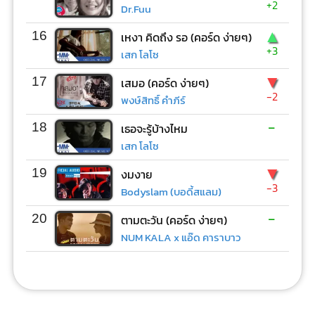
+2
Dr.Fuu
▲
16
เหงา คิดถึง รอ (คอร์ด ง่ายๆ)
+3
เสก โลโซ
▼
17
เสมอ (คอร์ด ง่ายๆ)
-2
พงษ์สิทธิ์ คำภีร์
-
18
เธอจะรู้บ้างไหม
เสก โลโซ
▼
19
งมงาย
-3
Bodyslam (บอดี้สแลม)
-
20
ตามตะวัน (คอร์ด ง่ายๆ)
NUM KALA x แอ๊ด คาราบาว