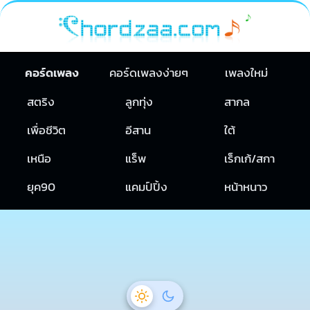
คอร์ดเพลง
คอร์ดเพลงง่ายๆ
เพลงใหม่
สตริง
ลูกทุ่ง
สากล
เพื่อชีวิต
อีสาน
ใต้
เหนือ
แร็พ
เร็กเก้/สกา
ยุค90
แคมป์ปิ้ง
หน้าหนาว