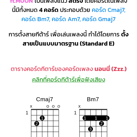
ft.MUON
เป็นเพลงแนว
สตริง
โดยคอร์ดในเพลง
นี้มีทั้งหมด
4 คอร์ด
ประกอบด้วย
คอร์ด Cmaj7,
คอร์ด Bm7, คอร์ด Am7, คอร์ด Gmaj7
การตั้งสายกีต้าร์ เพื่อเล่นเพลงนี้ ทำได้โดยการ
ตั้ง
สายเป็นแบบมาตรฐาน (Standard E)
ตารางคอร์ดกีตาร์ของคอร์ดเพลง
นอนนี่ (Zzz.)
คลิกที่คอร์ดกีต้าร์เพื่อฟังเสียง
Cmaj7
Bm7
X
O
O
O
X
1
1
1
1
1
1
2
2
3