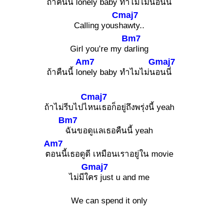
ถ้าคืนนี้ lo
nely baby ทำไมไม่น
อนนี่
Cmaj7
Calling yous
hawty..
Bm7
Girl you’re my d
arling
Am7
Gmaj7
ถ้าคืนนี้ lo
nely baby ทำไมไม่น
อนนี่
Cmaj7
ถ้าไม่รีบไปไ
หนเธอก็อยู่ถึงพรุ่งนี้ yeah
Bm7
ฉันขอดูแลเธอคืนนี้ yeah
Am7
ต
อนนี้เธอดูดี เหมือนเราอยู่ใน movie
Gmaj7
ไม่มีใ
คร just u and me
We can spend it only