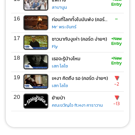
Entry
ลาบานูน
-
16
ก่อนที่โลกทั้งใบมันพัง (คอร์ด ง่ายๆ)
Mr’ พระจันทร์
+New
17
ชาวนากับงูเห่า (คอร์ด ง่ายๆ)
Entry
Fly
+New
18
เธอจะรู้บ้างไหม
Entry
เสก โลโซ
▼
19
เหงา คิดถึง รอ (คอร์ด ง่ายๆ)
-2
เสก โลโซ
▼
20
ย้ายป่า
-13
คณะขวัญใจ ft.หงา คาราวาน