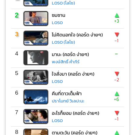
LOSO (โลโซ)
▲
2
ซมซาน
+3
LOSO
▼
3
ไม่คิดนอกใจ (คอร์ด ง่ายๆ)
-1
LOSO (โลโซ)
-
4
มานะ (คอร์ด ง่ายๆ)
พงษ์สิทธิ์ คำภีร์
▼
5
ใจสั่งมา (คอร์ด ง่ายๆ)
-2
LOSO
▲
6
คืนที่ดาวเต็มฟ้า
+6
ปราโมทย์ วิเลปะนะ
▼
7
อะไรก็ยอม (คอร์ด ง่ายๆ)
-1
LOSO
▲
8
ตามตะวัน (คอร์ด ง่ายๆ)