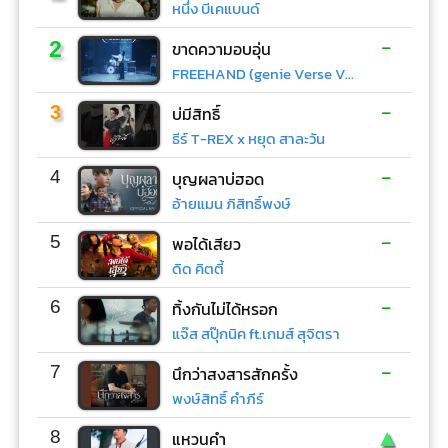
หนึ่ง บีเคแบนด์
-
2
ขาดความอบอุ่น
FREEHAND (genie Verse Vol.1)
-
3
บ่มีสิทธิ์
ธีร์ T-REX x หยุด สาละวัน
-
4
บุญผลาบ่ฮอด
อ้ายแมน ภิสิทธิ์พงษ์
-
5
พอได้เสียว
ดิด คิตตี้
-
6
ทิ้งกันไม่ได้หรอก
แจ๊ส สปุ๊กนิค ft.เกมส์ สุจิตรา
-
7
นึกว่าสงสารสักครั้ง
พงษ์สิทธิ์ คำภีร์
▲
8
แหวนคำ