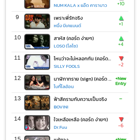
+10
NUM KALA x แอ๊ด คาราบาว
▲
9
เพราะพี่รักจริง
+1
หนึ่ง บีเคแบนด์
▲
10
สาหัส (คอร์ด ง่ายๆ)
+4
LOSO (โลโซ)
▼
11
ไหนว่าจะไม่หลอกกัน (คอร์ด ง่ายๆ)
-2
SILLY FOOLS
+New
12
นาฬิกาทราย (sign) (คอร์ด ง่ายๆ)
Entry
โบกี้ไลอ้อน
-
13
ฟ้าสีครามกับความเป็นจริง
BOVINI
▼
14
ใจเหลือเหลือ (คอร์ด ง่ายๆ)
-6
Dr.Fuu
+New
15
แพ้ทาง