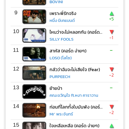
BOVINI
▲
9
เพราะพี่รักจริง
+5
หนึ่ง บีเคแบนด์
▼
10
ไหนว่าจะไม่หลอกกัน (คอร์ด ง่ายๆ)
-1
SILLY FOOLS
-
11
สาหัส (คอร์ด ง่ายๆ)
LOSO (โลโซ)
▼
12
กลัวว่าฉันจะไม่เสียใจ (Fear)
-2
PURPEECH
-
13
ย้ายป่า
คณะขวัญใจ ft.หงา คาราวาน
▼
14
ก่อนที่โลกทั้งใบมันพัง (คอร์ด ง่ายๆ)
-2
Mr’ พระจันทร์
▲
15
ใจเหลือเหลือ (คอร์ด ง่ายๆ)