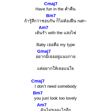
Cmaj7
Have f
un in the ค่ำคืน
Bm7
ถ้ารู้สึกว่าชอบ
กัน ก็ไม่ต้องฝืน nah~
Am7
เต้น
รำ with the แสงไฟ
Baby เธอคือ my type
Gmaj7
อย
ากมีเธออยู่แนบกาย
แค่อยากให้เธอแน่ใจ
Cmaj7
I don’t need somebody
Bm7
y
ou just look too lovely
Am7
ฉันไม่ขออะไรอีก