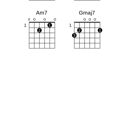
Am7
Gmaj7
X
O
O
O
O
O
O
1
1
1
2
2
1
3