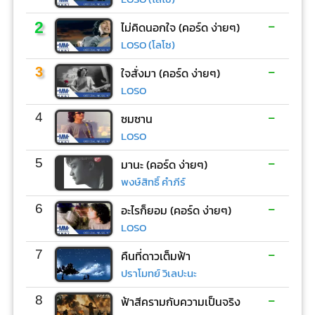
-
2
ไม่คิดนอกใจ (คอร์ด ง่ายๆ)
LOSO (โลโซ)
-
3
ใจสั่งมา (คอร์ด ง่ายๆ)
LOSO
-
4
ซมซาน
LOSO
-
5
มานะ (คอร์ด ง่ายๆ)
พงษ์สิทธิ์ คำภีร์
-
6
อะไรก็ยอม (คอร์ด ง่ายๆ)
LOSO
-
7
คืนที่ดาวเต็มฟ้า
ปราโมทย์ วิเลปะนะ
-
8
ฟ้าสีครามกับความเป็นจริง