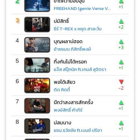
▲
2
ขาดความอบอุ่น
+1
FREEHAND (genie Verse Vol.1)
▲
3
บ่มีสิทธิ์
+2
ธีร์ T-REX x หยุด สาละวัน
▲
4
บุญผลาบ่ฮอด
+3
อ้ายแมน ภิสิทธิ์พงษ์
▲
5
ทิ้งกันไม่ได้หรอก
+1
แจ๊ส สปุ๊กนิค ft.เกมส์ สุจิตรา
▼
6
พอได้เสียว
-2
ดิด คิตตี้
▲
7
นึกว่าสงสารสักครั้ง
+1
พงษ์สิทธิ์ คำภีร์
▲
8
บ่สมนาง
+1
แซม ธวัชชัย ft.เบนซ์ ปรีชา