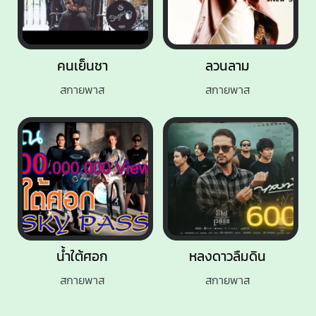
คนเย็นชา
ลวนลาม
สกายพาส
สกายพาส
น้ำใต้ศอก
หลงดาวลืมดิน
สกายพาส
สกายพาส