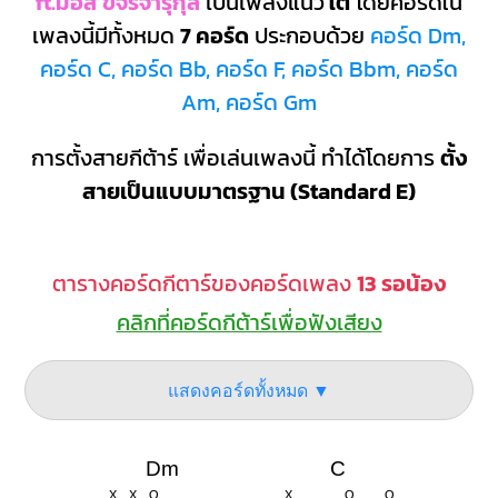
ft.มอส ขจรจารุกุล
เป็นเพลงแนว
ใต้
โดยคอร์ดใน
เพลงนี้มีทั้งหมด
7 คอร์ด
ประกอบด้วย
คอร์ด Dm,
คอร์ด C, คอร์ด Bb, คอร์ด F, คอร์ด Bbm, คอร์ด
Am, คอร์ด Gm
การตั้งสายกีต้าร์ เพื่อเล่นเพลงนี้ ทำได้โดยการ
ตั้ง
สายเป็นแบบมาตรฐาน (Standard E)
ตารางคอร์ดกีตาร์ของคอร์ดเพลง
13 รอน้อง
คลิกที่คอร์ดกีต้าร์เพื่อฟังเสียง
แสดงคอร์ดทั้งหมด ▼
Dm
C
X
X
O
X
O
O