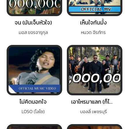
จน (มันเจ็บหัวใจ)
เห็นใจกันมั้ง
มอส ขจรจารุกุล
หนวด จีรภัทร
ไม่คิดนอกใจ
เอาไหรมาแลก (ก็ไม่ยอม)
LOSO (โลโซ)
บอลลี่ เพชรบุรี