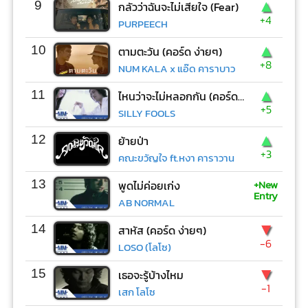
▲
9
กลัวว่าฉันจะไม่เสียใจ (Fear)
+4
PURPEECH
▲
10
ตามตะวัน (คอร์ด ง่ายๆ)
+8
NUM KALA x แอ๊ด คาราบาว
▲
11
ไหนว่าจะไม่หลอกกัน (คอร์ด ง่ายๆ)
+5
SILLY FOOLS
▲
12
ย้ายป่า
+3
คณะขวัญใจ ft.หงา คาราวาน
+New
13
พูดไม่ค่อยเก่ง
Entry
AB NORMAL
▼
14
สาหัส (คอร์ด ง่ายๆ)
-6
LOSO (โลโซ)
▼
15
เธอจะรู้บ้างไหม
-1
เสก โลโซ