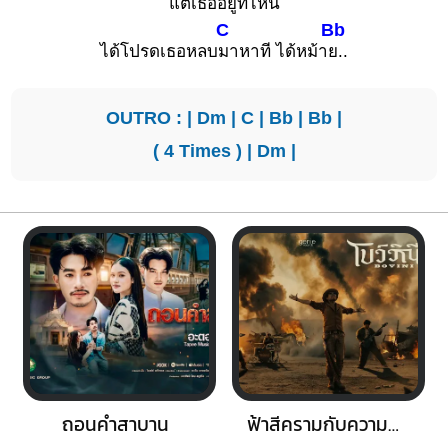
แต่เ
ธออยู่ที่ไ
หน
C
Bb
ได้โปรดเธอหลบ
มาหาที ได้หม้า
ย..
OUTRO : |
Dm
|
C
|
Bb
|
Bb
|
( 4 Times ) |
Dm
|
ถอนคำสาบาน
ฟ้าสีครามกับความเป็นจริง