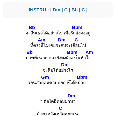
INSTRU : |
Dm
|
C
|
Bb
|
C
|
Bb
Bbm
จะ
ลืมเธอได้อย่างไร เมื่อรัก
ยังคงอยู่
Am
Dm
C
ที่ตรง
นี้ไม่เคยจะ
ลบจะเลื
อนไป
Bb
Bbm
Am
ภ
าพที่เธอจากลายังคงฝัง
ลงในหัวใ
จ
Dm
จะลืมได้อย่
างไร
Gm
Bbm
วอนสาย
ลมช่วยบอก ทีได้หม้
าย..
Dm
* ต่อใดอีหลบมา
หา
C
ทำท่าหวังเห
วิดคอยเธอ