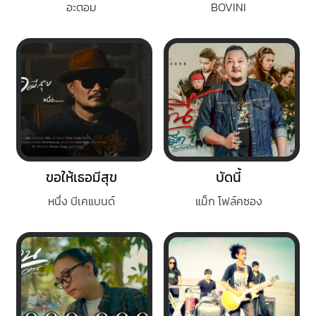
อะตอม
BOVINI
ขอให้เธอมีสุข
บัดนี้
หนึ่ง บีเคแบนด์
แม็ก โฟล์คซอง