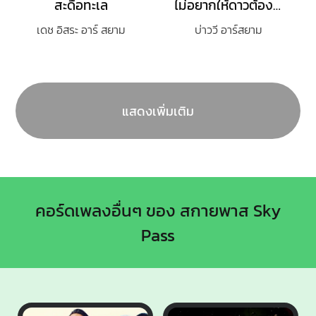
สะดือทะเล
ไม่อยากให้ดาวต้องมาเปื้อนดิน
เดช อิสระ อาร์ สยาม
บ่าววี อาร์สยาม
แสดงเพิ่มเติม
คอร์ดเพลงอื่นๆ ของ สกายพาส Sky
Pass