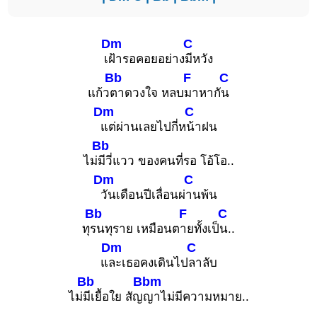
Dm
C
เ
ฝ้ารอคอยอย่าง
มีหวัง
Bb
F
C
แก้ว
ตาดวงใจ หลบ
มาหากั
น
Dm
C
แต่ผ่านเลยไปกี่ห
น้าฝน
Bb
ไม่
มีวี่แวว ของคนที่รอ โอ้โอ..
Dm
C
วันเดือนปีเลื่อนผ่
านพ้น
Bb
F
C
ทุ
รนทุราย เหมือนต
ายทั้งเป็
น..
Dm
C
แ
ละเธอคงเดินไป
ลาลับ
Bb
Bbm
ไม่
มีเยื้อใย สัญ
ญาไม่มีความหมาย..