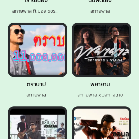
13 รอน้อง
ฉันผิดเอง
สกายพาส ft.มอส ขจรจารุกุล
สกายพาส
ตราบาป
พยายาม
สกายพาส
สกายพาส x วงกางเกง