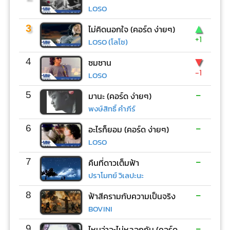
LOSO
▲
3
ไม่คิดนอกใจ (คอร์ด ง่ายๆ)
+1
LOSO (โลโซ)
▼
4
ซมซาน
-1
LOSO
-
5
มานะ (คอร์ด ง่ายๆ)
พงษ์สิทธิ์ คำภีร์
-
6
อะไรก็ยอม (คอร์ด ง่ายๆ)
LOSO
-
7
คืนที่ดาวเต็มฟ้า
ปราโมทย์ วิเลปะนะ
-
8
ฟ้าสีครามกับความเป็นจริง
BOVINI
-
9
ไหนว่าจะไม่หลอกกัน (คอร์ด ง่ายๆ)