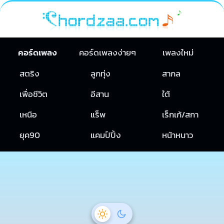
คอร์ดเพลง
คอร์ดเพลงง่ายๆ
เพลงใหม่
สตริง
ลูกทุ่ง
สากล
เพื่อชีวิต
อีสาน
ใต้
เหนือ
แร็พ
เร็กเก้/สกา
ยุค90
แคมป์ปิ้ง
หน้าหนาว