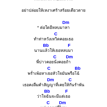
อย่าปล่อยให้เหงาเศร้าสร้อยเดียวดาย
Dm
* ต่อใดอีหลบมา
หา
C
ทำท่าหวังเห
วิดคอยเธอ
Bb
F
นานแ
ล้วให้เธอหลบ
มา
C
Dm
พี่บ่าวคอย
นั่งคอยถ้
า
C
Bb
พร่ำเพ้อหาเ
ธอหัวใจมันพรือโ
ฉ้
Dm
C
เธอคงลืมคำสัญ
ญาที่เคยให้
กันรำพัน
Bb
F
ว่าใจ
ฉันจะมีแต่เ
ธอ
C
Dm