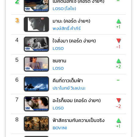
-
2
ไม่คิดนอกใจ (คอร์ด ง่ายๆ)
LOSO (โลโซ)
▲
3
มานะ (คอร์ด ง่ายๆ)
+1
พงษ์สิทธิ์ คำภีร์
▼
4
ใจสั่งมา (คอร์ด ง่ายๆ)
-1
LOSO
▲
5
ซมซาน
+2
LOSO
-
6
คืนที่ดาวเต็มฟ้า
ปราโมทย์ วิเลปะนะ
▼
7
อะไรก็ยอม (คอร์ด ง่ายๆ)
-2
LOSO
▲
8
ฟ้าสีครามกับความเป็นจริง
+1
BOVINI