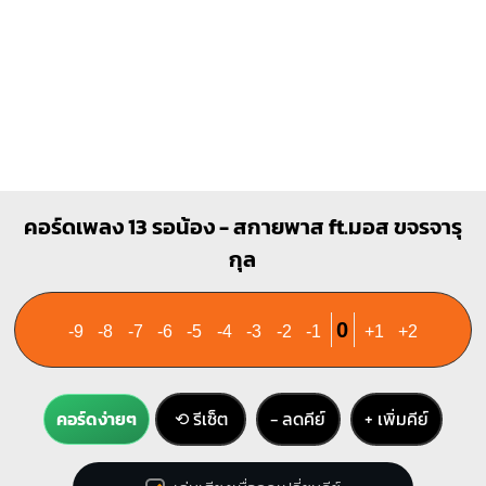
Gm
O
O
1
1
2
3
4
คอร์ดเพลง 13 รอน้อง - สกายพาส ft.มอส ขจรจารุ
กุล
0
-9
-8
-7
-6
-5
-4
-3
-2
-1
+1
+2
คอร์ดง่ายๆ
⟲ รีเซ็ต
− ลดคีย์
+ เพิ่มคีย์