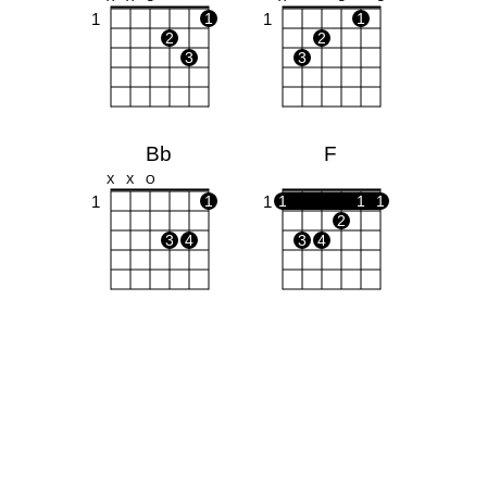
1
1
1
1
2
2
3
3
Bb
F
X
X
O
1
1
1
1
1
1
2
3
4
3
4
Bbm
Am
X
X
O
O
1
1
1
1
1
2
2
3
3
4