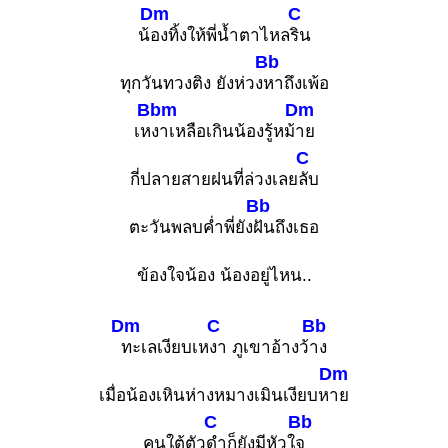
Dm
C
น้
องทิ้งให้พี่น้ำตาไหล
ริน
Bb
ทุกวันทวงติง ยังห่วง
หาถึงเพ้อ
Bbm
Dm
เห
งาเหลือเกินน้องรู้หม้
าย
C
กี่ปลายสายฝนที่ล่วงเลย
ลับ
Bb
ตะวันพลบค่ำพี่ยัง
ฝันถึงเธอ
ข้องใจน้อง น้องอยู่ไหน..
Dm
C
Bb
ทะเลเงียบเห
งา ภูเขาอ้างว้
าง
Dm
เมื่อน้องเหินห่างหมางเมินเงียบห
าย
C
Bb
คนใต้ตัว
ดำก็ยังมีหัวใ
จ