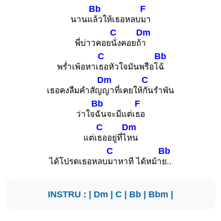
Bb
F
นานแ
ล้วให้เธอหลบ
มา
C
Dm
พี่บ่าวคอย
นั่งคอยถ้
า
C
Bb
พร่ำเพ้อหาเ
ธอหัวใจมันพรือโ
ฉ้
Dm
C
เธอคงลืมคำสัญ
ญาที่เคยให้
กันรำพัน
Bb
F
ว่าใจ
ฉันจะมีแต่เ
ธอ
C
Dm
แต่เ
ธออยู่ที่ไ
หน
C
Bb
ได้โปรดเธอหลบ
มาหาที ได้หม้า
ย..
INSTRU : |
Dm
|
C
|
Bb
|
Bbm
|