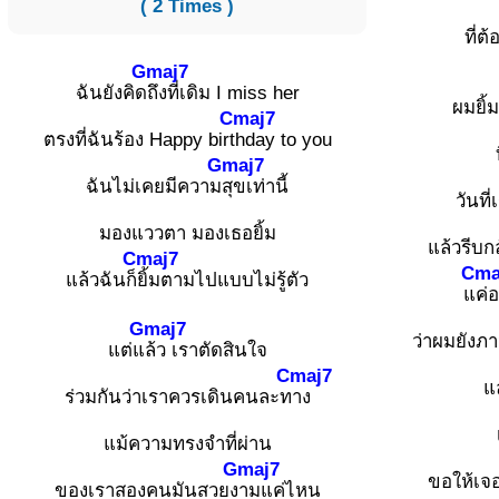
( 2 Times )
ที่ต
Gmaj7
ฉันยังคิด
ถึงที่เดิม I miss her
ผมยิ้
Cmaj7
ตรงที่ฉันร้อง Happy birt
hday to you
Gmaj7
ฉันไม่เคยมีความ
สุขเท่านี้
วันท
มองแววตา มองเธอยิ้ม
แล้วรีบก
Cmaj7
Cma
แล้วฉันก็
ยิ้มตามไปแบบไม่รู้ตัว
แ
ค่
Gmaj7
ว่าผมยังภา
แต่แ
ล้ว เราตัดสินใจ
Cmaj7
แ
ร่วมกันว่าเราควรเดินคนละท
าง
แม้ความทรงจำที่ผ่าน
Gmaj7
ขอให้เจอ
ของเราสองคนมันสวยง
ามแค่ไหน