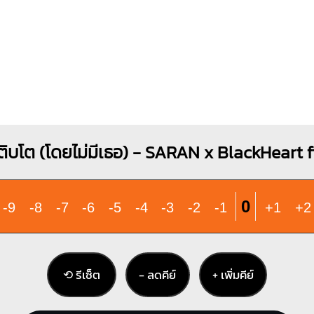
ติบโต (โดยไม่มีเธอ) - SARAN x BlackHeart 
0
-9
-8
-7
-6
-5
-4
-3
-2
-1
+1
+2
⟲ รีเซ็ต
− ลดคีย์
+ เพิ่มคีย์