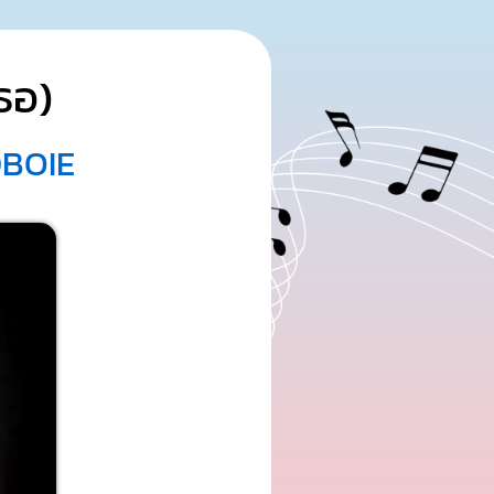
ธอ)
DBOIE