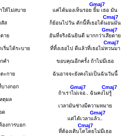
Gmaj7
กให้ไม่สบาย
แค่ได้มองเห็นรอย
ยิ้ม เธอ มัน
Cmaj7
ยสัส
ก็ย้อนไปวัน ตักนี้ที่เธอได้น
อนมัน
Gmaj7
จะตาย
อันที่จริงฉันยินดี มากกว่าเ
สียดาย
Cmaj7
ริ่มได้ระบาย
ที่ทิ้งเธอไป ดีแล้วที่เธอไม่ห
วนมา
ักคำ
ขอบคุณอีกครั้ง ถ้าไม่มีเธอ
องตะกาย
ฉันอาจจะยังคงไม่เป็นฉันวันนี้
ี่บางกอก
Gmaj7
Cmaj7
ถ้าเราไ
ม่เจอ.. ฉันคงไ
ม่รู้
เหตุผล
เวลามันช่างมีความหมาย
อด
Gmaj7
แต่ได้เวลาแ
ล้ว..
ที่ต้องการบอก
Cmaj7
ที่ต้องเติบโ
ตโดยไม่มีเธอ