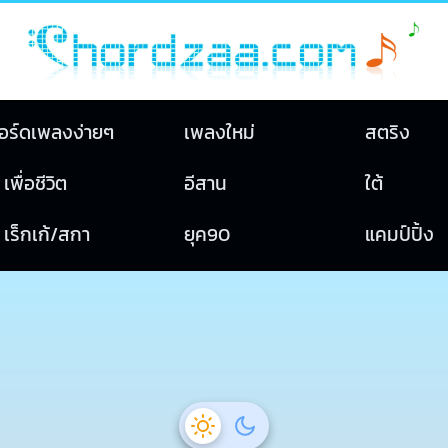
อร์ดเพลงง่ายๆ
เพลงใหม่
สตริง
เพื่อชีวิต
อีสาน
ใต้
เร็กเก้/สกา
ยุค90
แคมป์ปิ้ง