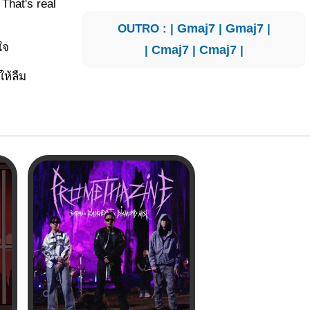
That's real
OUTRO : |
Gmaj7
|
Gmaj7
|
ใจ
|
Cmaj7
|
Cmaj7
|
ห้ลืม