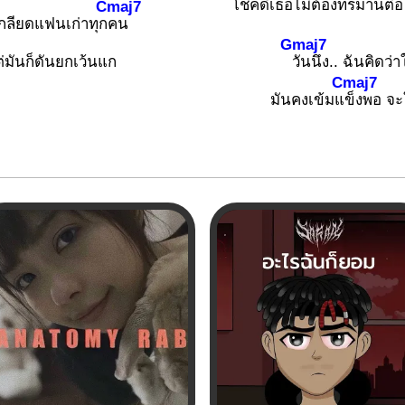
โชคดีเธอไม่ต้องทรมานต่อ 
Cmaj7
กลียดแฟนเก่าทุก
คน
Gmaj7
่มันก็ดันยกเว้นแก
วันนึง.. ฉันคิดว่า
Cmaj7
มันคงเข้มแ
ข็งพอ จะใ