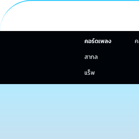
คอร์ดเพลง
ค
สากล
แร็พ