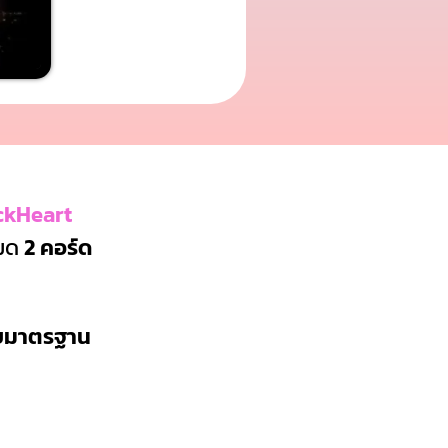
ckHeart
หมด
2 คอร์ด
บบมาตรฐาน