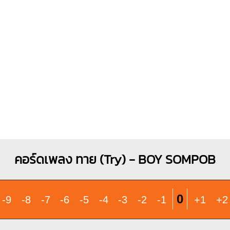
O
O
O
O
1
1
1
1
1
1
2
3
3
4
คอร์ดเพลง ทาย (Try) - BOY SOMPOB
0
-9
-8
-7
-6
-5
-4
-3
-2
-1
+1
+2