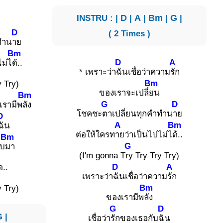
INSTRU : |
D
|
A
|
Bm
|
G
|
D
( 2 Times )
ทำน
าย
Bm
D
A
ไม่ไ
ด้..
* เพราะว่า
ฉันเชื่อว่าความ
รัก
Bm
y Try)
ของเราจะเปลี่
ยน
Bm
G
D
เรามีพ
ลัง
โชคชะ
ตาเปลี่ยนทุกคำทำน
าย
D
A
Bm
ฉัน
ต่อให้ใครท
ายว่าเป็นไปไม่ไ
ด้..
Bm
G
ับ
มา
(I'm gonna T
ry Try Try Try)
D
A
อ..
เพราะว่า
ฉันเชื่อว่าความ
รัก
Bm
y Try)
ของเรามีพ
ลัง
G
D
G
|
เชื่อว่า
รักของเธอกับ
ฉัน