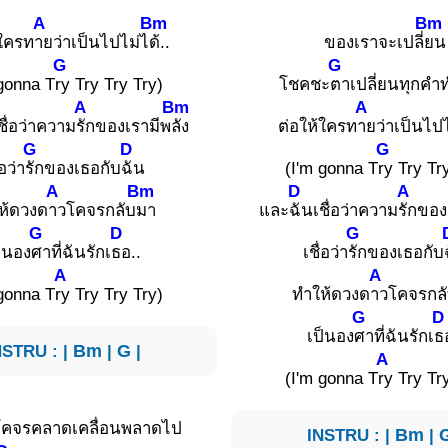
A
Bm
Bm
้ใครท
ายว่าเป็นไปไม่ไ
ด้..
ของเราจะเปลี่
ยน
G
G
 gonna T
ry Try Try Try)
โชคชะ
ตาเปลี่ยนทุกคำ
A
Bm
A
ชื่อว่าความ
รักของเรามีพ
ลัง
ต่อให้ใครท
ายว่าเป็นไป
G
D
G
่อว่า
รักของเธอกับ
ฉัน
(I'm gonna T
ry Try Tr
A
Bm
D
A
ห้ดวงด
าวโคจรกลับ
มา
และ
ฉันเชื่อว่าความ
รักของ
G
D
G
็นอง
ศาที่ฉันรักเ
ธอ..
เชื่อว่า
รักของเธอกับ
A
A
 gonna T
ry Try Try Try)
ทำให้ดวงด
าวโคจรกล
G
D
เป็นอง
ศาที่ฉันรักเ
ธ
NSTRU : |
Bm
|
G
|
A
(I'm gonna T
ry Try Tr
โคจรคลาดเคลื่อนพลาดไป
INSTRU : |
Bm
|