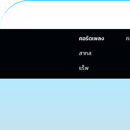
คอร์ดเพลง
ค
สากล
แร็พ