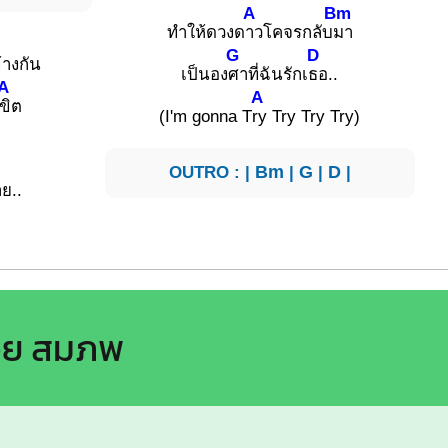
A
Bm
ทำให้ดวงด
าวโคจรกลับ
มา
G
D
้างกัน
เป็นอง
ศาที่ฉันรักเ
ธอ..
A
A
ขิต
(I'm gonna T
ry Try Try Try)
OUTRO : |
Bm
|
G
|
D
|
าย..
อย สมภพ