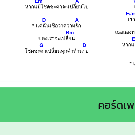
Em
A
หากแ
ม้โชคชะตาจะเปลี่
ยนไป
F#
เ
รา
D
A
* แต่
ฉันเชื่อว่าความ
รัก
เธอลองท
Bm
ของเราจะเปลี่
ยน
หากแ
G
D
โชคชะ
ตาเปลี่ยนทุกคำทำน
าย
* 
คอร์ดเ