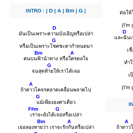
INTRO : |
D
|
A
|
Bm
|
G
|
ต่อให
(I'm
D
D
มันเป็นเพราะคว
ามบังเอิญหรือเปล่า
และ
ฉันเ
G
หรือเป็นเพราะโ
ชคชะตากำหนดมา
เชื
Bm
A
คนบน
ฟ้านำทาง หรือใ
ครดลใจ
ทำใ
G
จนสุดท้
ายให้เราได้เจอ
เป
A
(I'm
ถ้าด
าวโคจรคลาดเคลื่อนพลาดไป
G
แม้เพียงองศาเดียว
I
F#m
G
เ
ราจะยังได้เ
จอหรือเปล่า
Bm
A
A
เธอลองทา
ยว่า เราจะรัก
กันหรือเปล่า
ถ้าด
าว