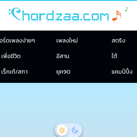
อร์ดเพลงง่ายๆ
เพลงใหม่
สตริง
เพื่อชีวิต
อีสาน
ใต้
เร็กเก้/สกา
ยุค90
แคมป์ปิ้ง