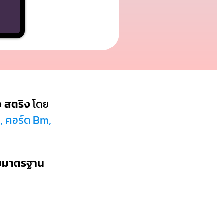
ว
สตริง
โดย
A, คอร์ด Bm,
บบมาตรฐาน