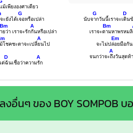
G
แม้เพียงองศาเดียว
m
G
G
D
จะยังได้เ
จอหรือเปล่า
นับจ
ากวันนี้เราจะเ
ดินข
Bm
A
Bm
า
ยว่า เราจะรัก
กันหรือเปล่า
เราจะต
ามหาพรหมลิ
Em
A
Em
ม้โชคชะตาจะเปลี่
ยนไป
จะไม่ปล่
อยมือกัน
A
จนกว่าจะ
ถึงวันสุดท้
D
A
แต่
ฉันเชื่อว่าความ
รัก
พลงอื่นๆ ของ BOY SOMPOB บ