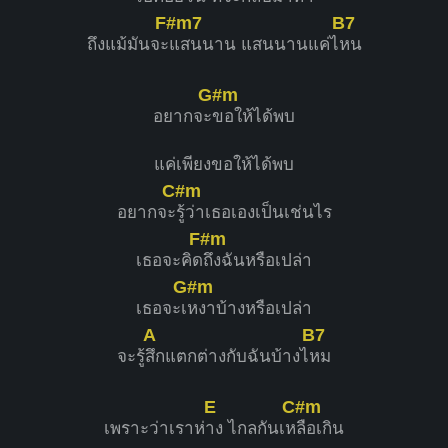
F#m7
B7
ถึงแม้มันจะ
แสนนาน แสนนานแค่ไ
หน
F#
Ebm
G#m
X
อยากจะ
ขอให้ได้พบ
1
6
1
1
1
1
1
2
2
3
4
แค่เพียงขอให้ได้พบ
3
4
C#m
อยากจะ
รู้ว่าเธอเองเป็นเช่นไร
F#m
Bbm7
Bbm
เธอจะคิด
ถึงฉันหรือเปล่า
X
X
G#m
1
1
1
1
1
1
1
2
2
เธอจะเ
หงาบ้างหรือเปล่า
3
3
4
A
B7
จะรู้
สึกแตกต่างกับฉันบ้างไ
หม
E
C#m
B
เพราะว่าเราห่
าง ไกลกันเห
ลือเกิน
X