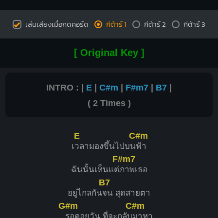
Gm7
Am7
X
O
O
O
เล่นเสียงเมื่อกดคอร์ด
กีต้าร์ 1
กีต้าร์ 2
กีต้าร์ 3
1
1
1
2
1
1
1
1
1
[ Original Key ]
3
INTRO : |
E
|
C#m
|
F#m7
|
B7
|
D7
Bb
( 2 Times )
X
X
O
X
X
O
1
1
1
1
2
3
3
4
E
C#m
เ
วลามองขึ้นไปบน
ฟ้า
F#m7
ฉันนั้นเห็นแต่
ภาพเธอ
C
C#
B7
X
O
O
X
X
อยู่ไกลกัน
จน สุดสายตา
1
4
1
1
1
2
G#m
C#m
3
2
3
4
รอคอยวัน ที่จะกลับ
มาหา