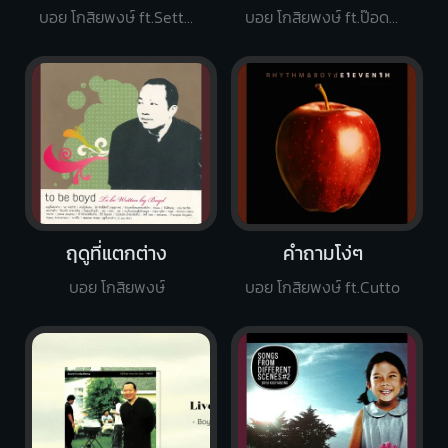
บอย โกสิยพงษ์ ft.Settha
บอย โกสิยพงษ์ ft.ป๊อด Moderndog
ฤดูที่แตกต่าง
คำถามโง่ๆ
บอย โกสิยพงษ์
บอย โกสิยพงษ์ ft.Cutto