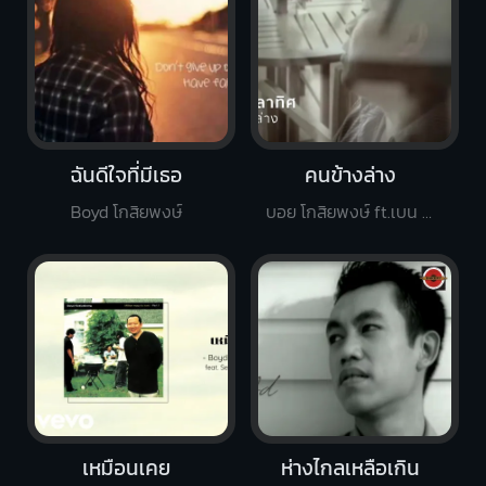
ฉันดีใจที่มีเธอ
คนข้างล่าง
Boyd โกสิยพงษ์
บอย โกสิยพงษ์ ft.เบน ชลาทิศ
เหมือนเคย
ห่างไกลเหลือเกิน