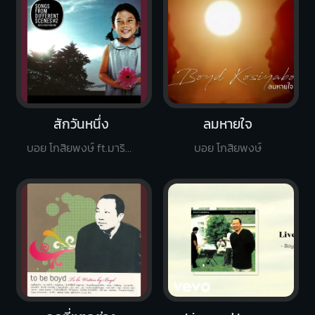
สักวันหนึ่ง
ลมหายใจ
บอย โกสิยพงษ์ ft.มาริสา สุโกศล
บอย โกสิยพงษ์