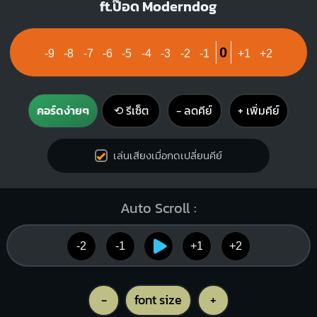
ft.ป๊อด Moderndog
1
1
1
1
1
2
2
3
4
3
4
0
-9
-8
-7
-6
-5
-4
-3
-2
-1
+1
+2
Amaj7
C7
คอร์ดง่ายๆ
⟲ รีเซ็ต
− ลดคีย์
+ เพิ่มคีย์
X
O
O
X
O
1
1
1
1
2
3
2
3
4
เล่นเสียงเมื่อกดเปลี่ยนคีย์
Auto Scroll :
F
Dm
X
X
O
1
1
1
1
1
1
-2
-1
+1
+2
2
2
3
4
3
-
font size
+