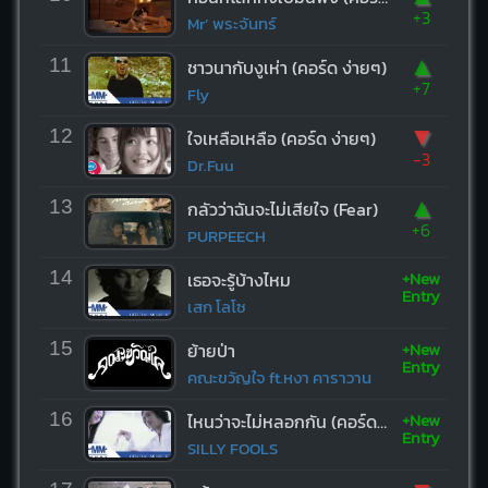
+3
Mr’ พระจันทร์
▲
11
ชาวนากับงูเห่า (คอร์ด ง่ายๆ)
+7
Fly
▼
12
ใจเหลือเหลือ (คอร์ด ง่ายๆ)
-3
Dr.Fuu
▲
13
กลัวว่าฉันจะไม่เสียใจ (Fear)
+6
PURPEECH
+New
14
เธอจะรู้บ้างไหม
Entry
เสก โลโซ
+New
15
ย้ายป่า
Entry
คณะขวัญใจ ft.หงา คาราวาน
+New
16
ไหนว่าจะไม่หลอกกัน (คอร์ด ง่ายๆ)
Entry
SILLY FOOLS