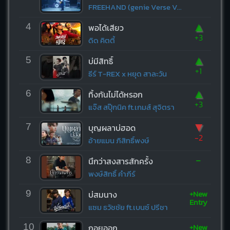
FREEHAND (genie Verse Vol.1)
▲
4
พอได้เสียว
+3
ดิด คิตตี้
▲
5
บ่มีสิทธิ์
+1
ธีร์ T-REX x หยุด สาละวัน
▲
6
ทิ้งกันไม่ได้หรอก
+3
แจ๊ส สปุ๊กนิค ft.เกมส์ สุจิตรา
▼
7
บุญผลาบ่ฮอด
-2
อ้ายแมน ภิสิทธิ์พงษ์
-
8
นึกว่าสงสารสักครั้ง
พงษ์สิทธิ์ คำภีร์
+New
9
บ่สมนาง
Entry
แซม ธวัชชัย ft.เบนซ์ ปรีชา
+New
10
ถอยออก