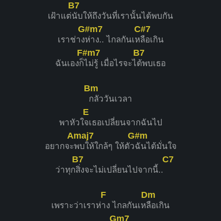
B7
เฝ้าแต่
นับให้ถึงวันที่เรานั้นได้พบกัน
G#m7
C#7
เราช่าง
ห่าง.. ไกลกันเห
ลือเกิน
F#m7
B7
ฉันเองก็
ไม่รู้ เมื่อไรจะไ
ด้พบเธอ
Bm
กลัววันเวลา
E
พาหัวใ
จเธอเปลี่ยนจากฉันไป
Amaj7
G#m
อยากจะ
พบให้ใกล้ๆ ให้ตัว
ฉันได้มั่นใจ
B7
C7
ว่าทุก
สิ่งจะไม่เปลี่ยนไปจากนี้..
F
Dm
เพราะว่าเราห่
าง ไกลกันเห
ลือเกิน
Gm7