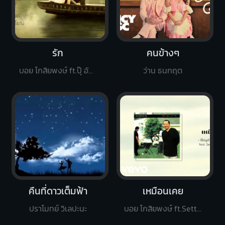
รัก
คนข้างๆ
บอย โกสิยพงษ์ ft.ปุ๊ อัญชลี
ว่าน ธนกฤต
คืนที่ดาวเต็มฟ้า
เหมือนเคย
ปราโมทย์ วิเลปะนะ
บอย โกสิยพงษ์ ft.Settha