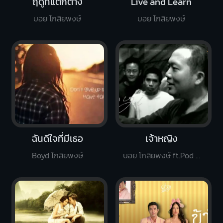
ฤดูที่แตกต่าง
Live and Learn
บอย โกสิยพงษ์
บอย โกสิยพงษ์
ฉันดีใจที่มีเธอ
เจ้าหญิง
Boyd โกสิยพงษ์
บอย โกสิยพงษ์ ft.Pod Moderndog