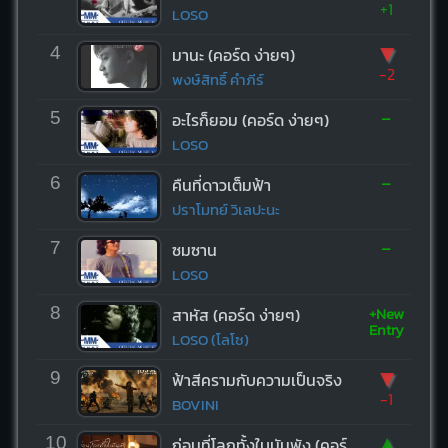
+1
LOSO
▼
4
มานะ (คอร์ด ง่ายๆ)
-2
พงษ์สิทธิ์ คำภีร์
-
5
อะไรก็ยอม (คอร์ด ง่ายๆ)
LOSO
-
6
คืนที่ดาวเต็มฟ้า
ปราโมทย์ วิเลปะนะ
-
7
ซมซาน
LOSO
+New
8
สาหัส (คอร์ด ง่ายๆ)
Entry
LOSO (โลโซ)
▼
9
ฟ้าสีครามกับความเป็นจริง
-1
BOVINI
▲
10
ก่อนที่โลกทั้งใบมันพัง (คอร์ด ง่ายๆ)