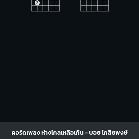
3
G#m
F#m
4
1
1
1
1
1
1
1
1
1
3
4
3
4
A
G#m7
X
O
O
X
X
1
1
1
2
3
2
3
3
3
C#7
Bm
คอร์ดเพลง ห่างไกลเหลือเกิน - บอย โกสิยพงษ์
X
X
X