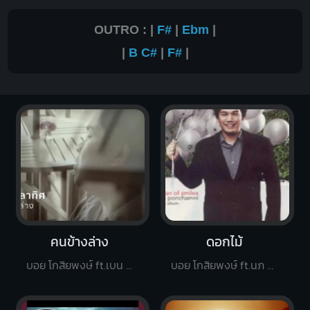
OUTRO : |
F#
|
Ebm
|
|
B
C#
|
F#
|
คนข้างล่าง
ดอกไม้
บอย โกสิยพงษ์ ft.เบน ชลาทิศ
บอย โกสิยพงษ์ ft.นภ พรชำนิ