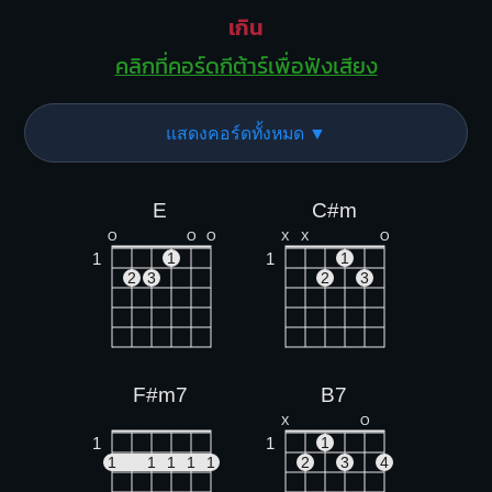
เกิน
คลิกที่คอร์ดกีต้าร์เพื่อฟังเสียง
แสดงคอร์ดทั้งหมด ▼
E
C#m
O
O
O
X
X
O
1
1
1
1
2
3
2
3
F#m7
B7
X
O
1
1
1
1
1
1
1
1
2
3
4