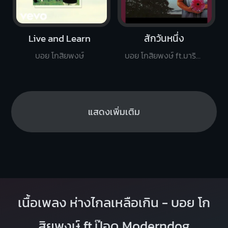
Live and Learn
สักวันหนึ่ง
บอย โกสิยพงษ์
บอย โกสิยพงษ์ ft.มาริสา สุโกศล
แสดงเพิ่มเติม
เนื้อเพลง ห่างไกลเหลือเกิน - บอย โก
สิยพงษ์ ft.ป๊อด Moderndog