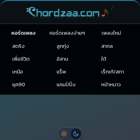
คอร์ดเพลง
คอร์ดเพลงง่ายๆ
เพลงใหม่
สตริง
ลูกทุ่ง
สากล
เพื่อชีวิต
อีสาน
ใต้
เหนือ
แร็พ
เร็กเก้/สกา
ยุค90
แคมป์ปิ้ง
หน้าหนาว