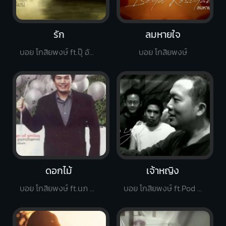
รัก
ลมหายใจ
บอย โกสิยพงษ์ ft.ปุ๊ อัญชลี
บอย โกสิยพงษ์
ดอกไม้
เจ้าหญิง
บอย โกสิยพงษ์ ft.นภ พรชำนิ
บอย โกสิยพงษ์ ft.Pod Moderndog