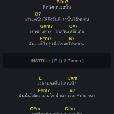
F#m7
1
1
1
คิดถึงแต่เ
ธอนั้น
B7
2
3
4
เฝ้าแต่
นับให้ถึงวันที่เรานั้นได้พบกัน
G#m7
C#7
เราช่าง
ห่าง.. ไกลกันเห
ลือเกิน
F#m7
B7
ฉันเองก็
ไม่รู้ เมื่อไรจะไ
ด้พบเธอ
INSTRU : |
E
| ( 2 Times )
E
C#m
เ
วลามองขึ้นไปบน
ฟ้า
F#m7
B7
ฉันนั้นได้แต่
ถอนใจ น้ำตาก็ไ
หลซึมออกมา
G#m
C#m