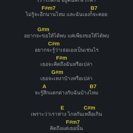
เ
ราไกลกัน อยู่คนละ
ฟากฟ้า
F#m7
B7
ไม่รู้จะอีก
นานไหม และฉันเองก็
จะคอย
G#m
อยากจะ
ขอให้ได้พบ แค่เพียงขอให้ได้พบ
C#m
อยากจะ
รู้ว่าเธอเองเป็นเช่นไร
F#m
เธอจะคิด
ถึงฉันหรือเปล่า
G#m
เธอจะเ
หงาบ้างหรือเปล่า
A
B7
จะรู้
สึกแตกต่างกับฉันบ้างไ
หม
E
C#m
เพราะว่าเราห่
าง ไกลกันเห
ลือเกิน
F#m7
คิดถึงแต่เ
ธอนั้น