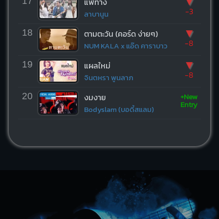
▼
17
แพ้ทาง
-3
ลาบานูน
▼
18
ตามตะวัน (คอร์ด ง่ายๆ)
-8
NUM KALA x แอ๊ด คาราบาว
▼
19
แผลใหม่
-8
จินตหรา พูนลาภ
+New
20
งมงาย
Entry
Bodyslam (บอดี้สแลม)