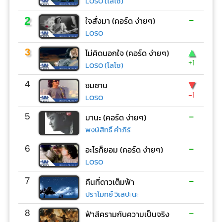
LOSO (โลโซ)
-
2
ใจสั่งมา (คอร์ด ง่ายๆ)
LOSO
▲
3
ไม่คิดนอกใจ (คอร์ด ง่ายๆ)
+1
LOSO (โลโซ)
▼
4
ซมซาน
-1
LOSO
-
5
มานะ (คอร์ด ง่ายๆ)
พงษ์สิทธิ์ คำภีร์
-
6
อะไรก็ยอม (คอร์ด ง่ายๆ)
LOSO
-
7
คืนที่ดาวเต็มฟ้า
ปราโมทย์ วิเลปะนะ
-
8
ฟ้าสีครามกับความเป็นจริง