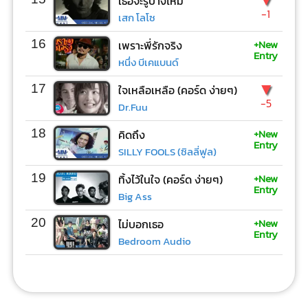
เธอจะรู้บ้างไหม
-1
เสก โลโซ
+New
16
เพราะพี่รักจริง
Entry
หนึ่ง บีเคแบนด์
▼
17
ใจเหลือเหลือ (คอร์ด ง่ายๆ)
-5
Dr.Fuu
+New
18
คิดถึง
Entry
SILLY FOOLS (ซิลลี่ฟูล)
+New
19
ทิ้งไว้ในใจ (คอร์ด ง่ายๆ)
Entry
Big Ass
+New
20
ไม่บอกเธอ
Entry
Bedroom Audio