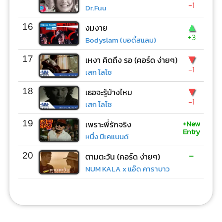
-1
Dr.Fuu
▲
16
งมงาย
+3
Bodyslam (บอดี้สแลม)
▼
17
เหงา คิดถึง รอ (คอร์ด ง่ายๆ)
-1
เสก โลโซ
▼
18
เธอจะรู้บ้างไหม
-1
เสก โลโซ
+New
19
เพราะพี่รักจริง
Entry
หนึ่ง บีเคแบนด์
-
20
ตามตะวัน (คอร์ด ง่ายๆ)
NUM KALA x แอ๊ด คาราบาว