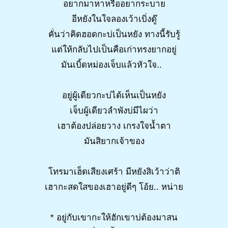
อยากมาหาหรืออยากระบาย
อีหยังในใจลองเว้าเบิ่งดู๊
คั่นว่าคิดฮอดกะบ่เป็นหยัง ทางนี้รับรู้
แต่ให้กลับไปเป็นคือเก่าทรงยากอยู่
มันเบิ้ดหม่องเจ็บแล้วหัวใจ..
อยู่ผู้เดียวกะบ่ได้เห็นเป็นหยัง
เจ็บผู้เดียวลำพังบ่มีไผว่า
เฮาต้องปล่อยวาง เกรงใจน้ำตา
มันสิยากเจ้าของ
โทรมาเฮ็ดเสียงเศร้า มีหยังสิเว้าว่าติ
เฮากะสดใสของเฮาอยู่ดีๆ โอ้ย.. หน่าย
* อยู่กับเขากะให้ฮักเขาบ่ต้องมาสน