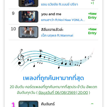
+1
แซม ธวัชชัย ft.เบนซ์ ปรีชา
+New
9
you and me
Entry
แกนฮาว่า ft.Noi Naa YONLAPA
+New
10
สิลืมเขาแล้วล่ะ
Entry
เน็ค นฤพล ft.Wanmai
เพลงที่ถูกค้นหามากที่สุด
20 อันดับ คอร์ดเพลงที่ถูกค้นหามากที่สุดประจำวัน อัพเดท
อันดับทุกวัน (
ข้อมูลวันที่ 06/08/2569 | 20:00
)
-
1
คืนจันทร์