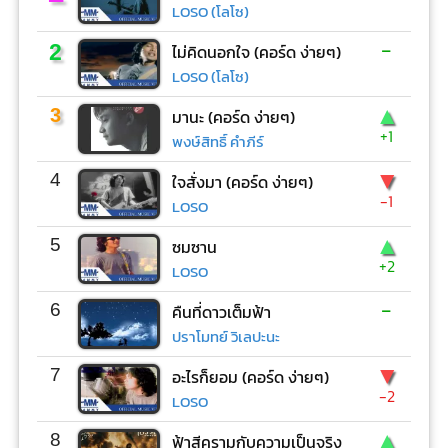
LOSO (โลโซ)
-
2
ไม่คิดนอกใจ (คอร์ด ง่ายๆ)
LOSO (โลโซ)
▲
3
มานะ (คอร์ด ง่ายๆ)
+1
พงษ์สิทธิ์ คำภีร์
▼
4
ใจสั่งมา (คอร์ด ง่ายๆ)
-1
LOSO
▲
5
ซมซาน
+2
LOSO
-
6
คืนที่ดาวเต็มฟ้า
ปราโมทย์ วิเลปะนะ
▼
7
อะไรก็ยอม (คอร์ด ง่ายๆ)
-2
LOSO
▲
8
ฟ้าสีครามกับความเป็นจริง