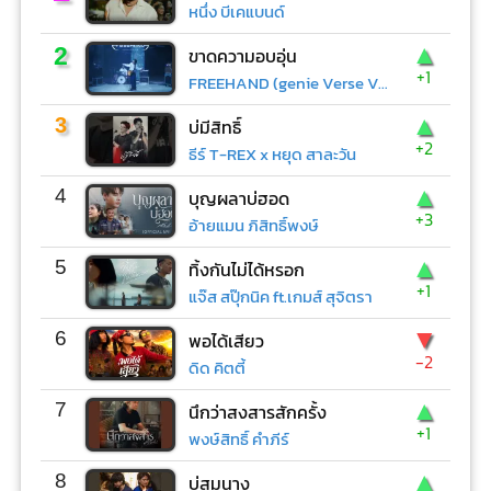
หนึ่ง บีเคแบนด์
▲
2
ขาดความอบอุ่น
+1
FREEHAND (genie Verse Vol.1)
▲
3
บ่มีสิทธิ์
+2
ธีร์ T-REX x หยุด สาละวัน
▲
4
บุญผลาบ่ฮอด
+3
อ้ายแมน ภิสิทธิ์พงษ์
▲
5
ทิ้งกันไม่ได้หรอก
+1
แจ๊ส สปุ๊กนิค ft.เกมส์ สุจิตรา
▼
6
พอได้เสียว
-2
ดิด คิตตี้
▲
7
นึกว่าสงสารสักครั้ง
+1
พงษ์สิทธิ์ คำภีร์
▲
8
บ่สมนาง