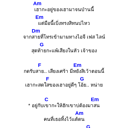
Am
เ
ฮากะอยู่ของเฮามาจนป่านนี้
Em
แต่มือนี้เบิ่งทรงสิทนบ่ไหว
Dm
จากส
ายที่โทรเข้ามามทางไอจี เฟส ไลน์
G
สุดท้
ายกะแพ้เสียงในหัว เจ้าของ
F
Em
กดรับส
าย.. เสียงเศร้า มีห
ยังสิเว้าตอนนี้
F
G
เฮากะสดใ
สของเฮาอยู่ดีๆ โ
อ้ย.. หน่าย
C
Em
* อยู่กับเ
ขากะให้ฮักเขาบ่ต้องมา
สน
Am
คนที่เธอทิ้งไว้แต้
ดน
G