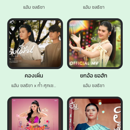
แอ้ม ชลธิชา
แอ้ม ชลธิชา
คองเผิ่น
ยกอ้อ ยอฮัก
แอ้ม ชลธิชา x ก้ำ ศุภเชษฐ์
แอ้ม ชลธิชา