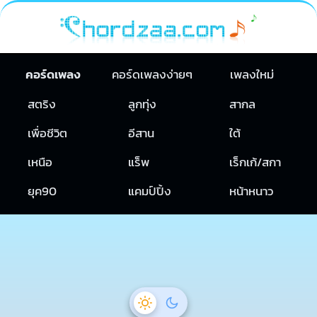
คอร์ดเพลง
คอร์ดเพลงง่ายๆ
เพลงใหม่
สตริง
ลูกทุ่ง
สากล
เพื่อชีวิต
อีสาน
ใต้
เหนือ
แร็พ
เร็กเก้/สกา
ยุค90
แคมป์ปิ้ง
หน้าหนาว