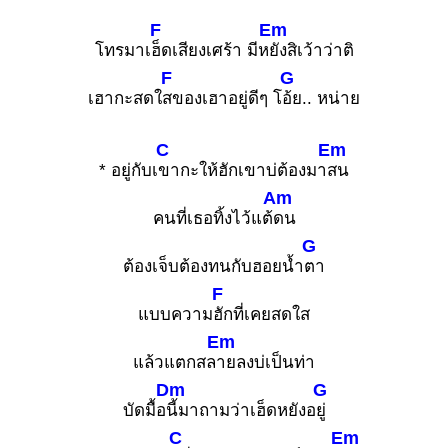
F
Em
โทรมาเ
ฮ็ดเสียงเศร้า มีห
ยังสิเว้าว่าติ
F
G
เฮากะสดใ
สของเฮาอยู่ดีๆ โ
อ้ย.. หน่าย
C
Em
* อยู่กับเ
ขากะให้ฮักเขาบ่ต้องมา
สน
Am
คนที่เธอทิ้งไว้แต้
ดน
G
ต้องเจ็บต้องทนกับฮอยน้ำ
ตา
F
แบบความ
ฮักที่เคยสดใส
Em
แล้วแตกสล
ายลงบ่เป็นท่า
Dm
G
บัดมื้อ
นี้มาถามว่าเฮ็ดหยังอ
ยู่
C
Em