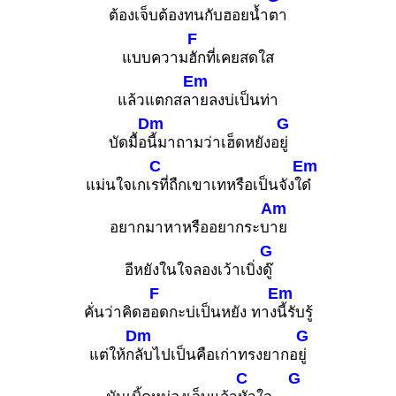
ต้องเจ็บต้องทนกับฮอยน้ำ
ตา
F
แบบความ
ฮักที่เคยสดใส
Em
แล้วแตกสล
ายลงบ่เป็นท่า
Dm
G
บัดมื้อ
นี้มาถามว่าเฮ็ดหยังอ
ยู่
C
Em
แม่นใจเกเ
รที่ถืกเขาเทหรือเป็นจังใ
ด๋
Am
อยากมาหาหรืออยากระบ
าย
G
อีหยังในใจลองเว้าเบิ่ง
ดู๊
F
Em
คั่นว่าคิดฮ
อดกะบ่เป็นหยัง ทาง
นี้รับรู้
Dm
G
แต่ให้ก
ลับไปเป็นคือเก่าทรงยากอ
ยู่
C
G