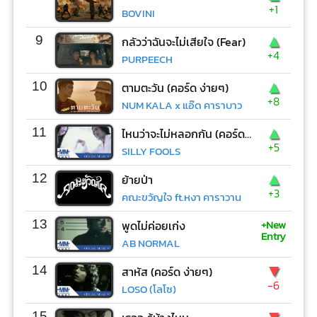
+1
BOVINI
▲
9
กลัวว่าฉันจะไม่เสียใจ (Fear)
+4
PURPEECH
▲
10
ตามตะวัน (คอร์ด ง่ายๆ)
+8
NUM KALA x แอ๊ด คาราบาว
▲
11
ไหนว่าจะไม่หลอกกัน (คอร์ด ง่ายๆ)
+5
SILLY FOOLS
▲
12
ย้ายป่า
+3
คณะขวัญใจ ft.หงา คาราวาน
+New
13
พูดไม่ค่อยเก่ง
Entry
AB NORMAL
▼
14
สาหัส (คอร์ด ง่ายๆ)
-6
LOSO (โลโซ)
▼
15