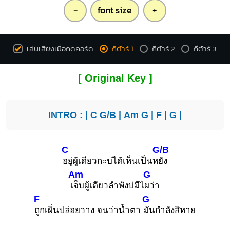
-
font size
+
เล่นเสียงเมื่อกดคอร์ด
กีต้าร์ 1
กีต้าร์ 2
กีต้าร์ 3
[ Original Key ]
INTRO : |
C
G/B
|
Am
G
|
F
|
G
|
C
G/B
อยู่ผู้เดียวกะบ่ได้เห็นเป็นห
ยัง
Am
G
เ
จ็บผู้เดียวลำพังบ่มีไ
ผว่า
F
G
ถูกเผิ่นปล่อยวาง จนว่าน้ำตา
มันกำลังสิหาย