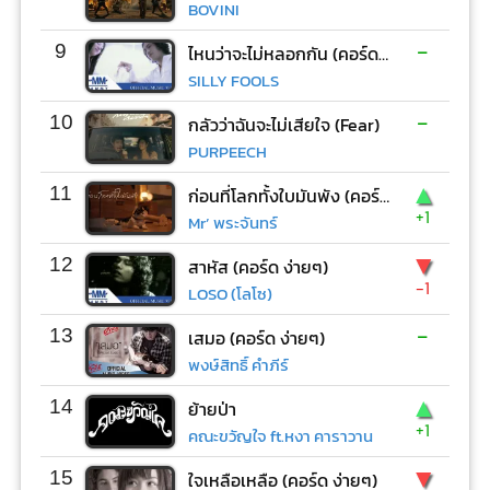
BOVINI
-
9
ไหนว่าจะไม่หลอกกัน (คอร์ด ง่ายๆ)
SILLY FOOLS
-
10
กลัวว่าฉันจะไม่เสียใจ (Fear)
PURPEECH
▲
11
ก่อนที่โลกทั้งใบมันพัง (คอร์ด ง่ายๆ)
+1
Mr’ พระจันทร์
▼
12
สาหัส (คอร์ด ง่ายๆ)
-1
LOSO (โลโซ)
-
13
เสมอ (คอร์ด ง่ายๆ)
พงษ์สิทธิ์ คำภีร์
▲
14
ย้ายป่า
+1
คณะขวัญใจ ft.หงา คาราวาน
▼
15
ใจเหลือเหลือ (คอร์ด ง่ายๆ)