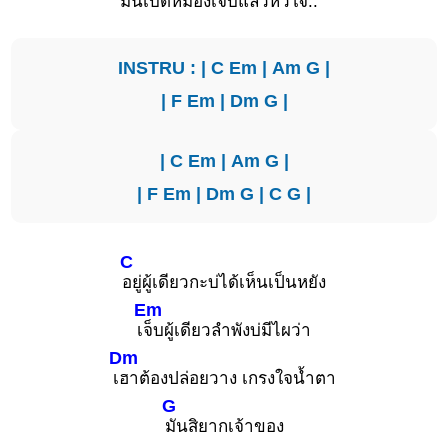
มันเบิ้ดหม่องเจ็บแล้ว
หัวใจ..
INSTRU : |
C
Em
|
Am
G
|
|
F
Em
|
Dm
G
|
|
C
Em
|
Am
G
|
|
F
Em
|
Dm
G
|
C
G
|
C
อยู่ผู้เดียวกะบ่ได้เห็นเป็นหยัง
Em
เ
จ็บผู้เดียวลำพังบ่มีไผว่า
Dm
เ
ฮาต้องปล่อยวาง เกรงใจน้ำตา
G
มันสิยากเจ้าของ