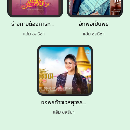
ร่างกายต้องการหมอลำ
ฮักพอเป็นพิธี
แอ้ม ชลธิชา
แอ้ม ชลธิชา
ขอพรท้าวเวสสุวรรณวัดไร่ขิง
แอ้ม ชลธิชา