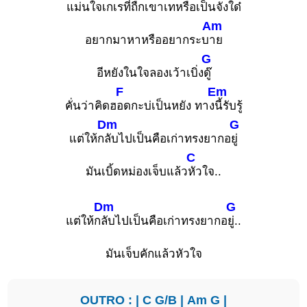
แม่นใจเกเ
รที่ถืกเขาเทหรือเป็นจังใ
ด๋
Am
อยากมาหาหรืออยากระบ
าย
G
อีหยังในใจลองเว้าเบิ่ง
ดู๊
F
Em
คั่นว่าคิดฮ
อดกะบ่เป็นหยัง ทาง
นี้รับรู้
Dm
G
แต่ให้ก
ลับไปเป็นคือเก่าทรงยากอ
ยู่
C
มันเบิ้ดหม่องเจ็บแล้ว
หัวใจ..
Dm
G
แต่ให้ก
ลับไปเป็นคือเก่าทรงยากอ
ยู่..
มันเจ็บคักแล้วหัวใจ
OUTRO : |
C
G/B
|
Am
G
|