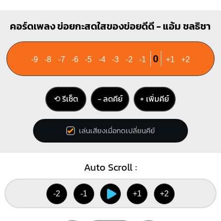
คอร์ดเพลง ข่อยกะสดใสของข่อยดีดี - แอ้ม ชลธิชา
0
-9
-8
-7
-6
-5
-4
-3
-2
-1
+1
+2
⟲ รีเซ็ต
− ลดคีย์
+ เพิ่มคีย์
เล่นเสียงเมื่อกดเปลี่ยนคีย์
Auto Scroll :
-2
-1
+1
+2