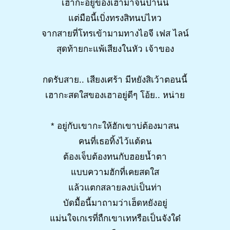
เฮากะอยู่ของเฮามาจนป่านนี้
แต่มือนี้เบิ่งทรงสิทนบ่ไหว
จากสายที่โทรเข้ามามทางไอจี เฟส ไลน์
สุดท้ายกะแพ้เสียงในหัว เจ้าของ
กดรับสาย.. เสียงเศร้า มีหยังสิเว้าตอนนี้
เฮากะสดใสของเฮาอยู่ดีๆ โอ้ย.. หน่าย
* อยู่กับเขากะให้ฮักเขาบ่ต้องมาสน
คนที่เธอทิ้งไว้แต้ดน
ต้องเจ็บต้องทนกับฮอยน้ำตา
แบบความฮักที่เคยสดใส
แล้วแตกสลายลงบ่เป็นท่า
บัดมื้อนี้มาถามว่าเฮ็ดหยังอยู่
แม่นใจเกเรที่ถืกเขาเทหรือเป็นจังใด๋