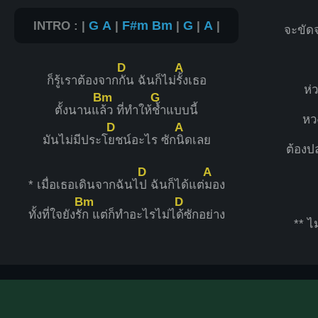
INTRO : |
G
A
|
F#m
Bm
|
G
|
A
|
จะขัด
D
A
ก็รู้เราต้องจาก
กัน ฉันก็ไม่
รั้งเธอ
ห่
Bm
G
ตั้งนานแ
ล้ว ที่ทำให้
ช้ำแบบนี้
หว
D
A
มันไม่มีประโ
ยชน์อะไร ซัก
นิดเลย
ต้องป
D
A
* เมื่อเธอเดินจากฉันไ
ป ฉันก็ได้แต่
มอง
Bm
D
ทั้งที่ใจยังรั
ก แต่ก็ทำอะไรไม่ไ
ด้ซักอย่าง
** ไ