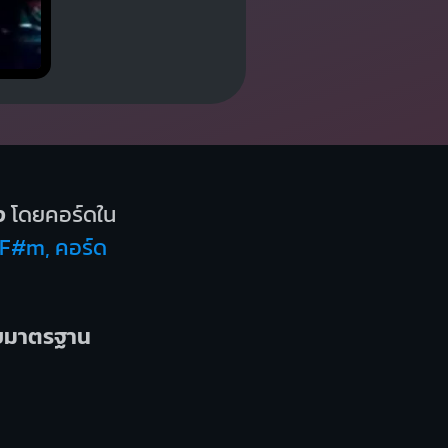
ง
โดยคอร์ดใน
ด F#m, คอร์ด
บบมาตรฐาน