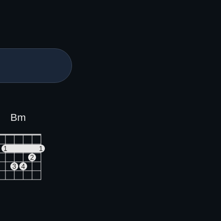
Bm
1
1
2
3
4