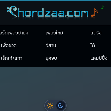
อร์ดเพลงง่ายๆ
เพลงใหม่
สตริง
เพื่อชีวิต
อีสาน
ใต้
เร็กเก้/สกา
ยุค90
แคมป์ปิ้ง