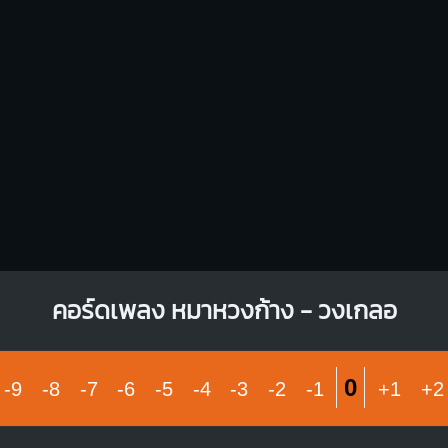
X
X
O
O
O
O
O
1
1
1
2
2
3
3
คอร์ดเพลง หมาหวงก้าง - วงเกลอ
0
-9
-8
-7
-6
-5
-4
-3
-2
-1
+1
+2