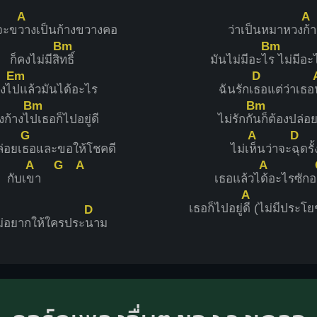
A
A
จะข
วางเป็นก้างขวางคอ
ว่าเป็นหมาหวง
ก้
Bm
Bm
ก็คงไม่มีสิ
ทธิ์
มันไม่มีอะไ
ร ไม่มีอะ
Em
D
วงไ
ปแล้วมันได้อะไร
ฉันรักเ
ธอแต่ว่าเธอ
Bm
Bm
งก้างไ
ปเธอก็ไปอยู่ดี
ไม่รักกั
นก็ต้องปล่อ
G
A
D
ล่อยเ
ธอและขอให้โชคดี
ไม่เ
ห็นว่าจะ
ฉุดรั้
A
G
A
A
กับเ
ขา
เธอแล้วไ
ด้อะไรซักอ
A
เธอก็ไปอยู่
ดี (ไม่มีประโ
D
ม่อยากให้ใครประ
นาม