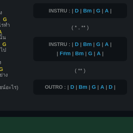
INSTRU : |
D
|
Bm
|
G
|
A
|
าง
G
ไร
ทำ
( * , ** )
A
นั้น
INSTRU : |
D
|
Bm
|
G
|
A
|
G
ยไ
ป
|
F#m
|
Bm
|
G
|
A
|
ง
G
( ** )
ย่าง
OUTRO : |
D
|
Bm
|
G
|
A
|
D
|
ยชน์อะไร)