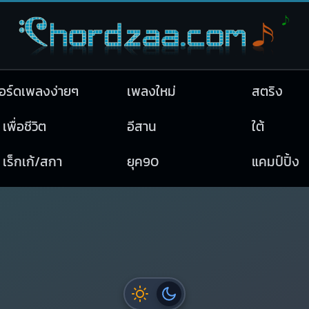
อร์ดเพลงง่ายๆ
เพลงใหม่
สตริง
เพื่อชีวิต
อีสาน
ใต้
เร็กเก้/สกา
ยุค90
แคมป์ปิ้ง