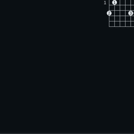
1
1
2
3
D
X
X
O
1
1
3
Am
X
O
1
1
2
3