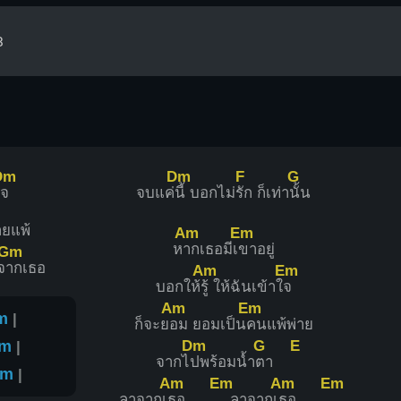
3
Dm
Dm
F
G
จ
จบแค่
นี้ บอกไม่
รัก ก็เท่า
นั้น
ายแพ้
Am
Em
ห
ากเธอมีเ
ขาอยู่
Gm
จ
ากเธอ
Am
Em
บอกให้
รู้ ให้ฉันเข้าใ
จ
Am
Em
m
|
ก็จะย
อม ยอมเป็น
คนแพ้พ่าย
Dm
G
E
m
|
จากไ
ปพร้อมน้ำ
ตา
Am
|
Am
Em
Am
Em
ลาจากเ
ธอ
ลาจากเ
ธอ