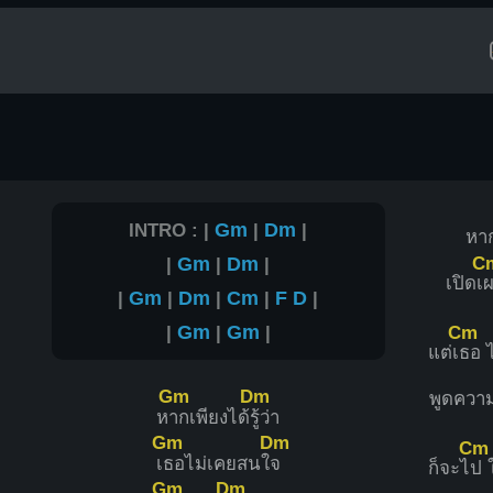
INTRO : |
Gm
|
Dm
|
หาก
C
|
Gm
|
Dm
|
เปิดเ
ผ
|
Gm
|
Dm
|
Cm
|
F
D
|
|
Gm
|
Gm
|
Cm
แต่เ
ธอ ไ
Gm
Dm
พูดควา
ห
ากเพียงได้
รู้ว่า
Gm
Dm
Cm
เ
ธอไม่เคยสนใ
จ
ก็จะไ
ป 
Gm
Dm