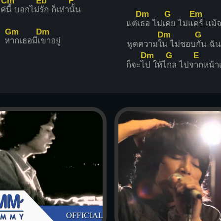
Cm
Eb
F
ค่
นี้ บอกไม่
รัก ก็เท่า
นั้น
Dm
G
Em
แต่เ
ธอ ไม่เ
คย ไม่แ
คร์ แม้
Gm
Dm
Dm
G
ห
ากเธอมีเ
ขาอยู่
พูดความใ
น ไม่ชอบ
กัน ฉั
Dm
G
E
ก็จะไ
ป ให้ไ
กล ไปจ
ากหน้า