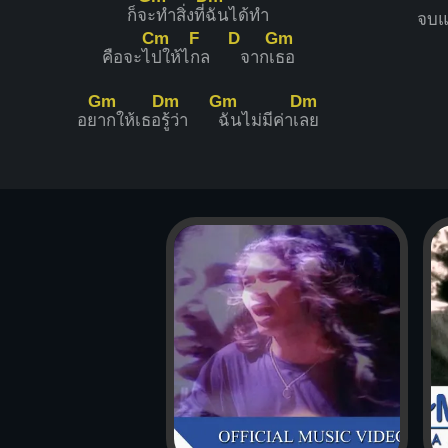
ก็จ
ะทำสิ่งที่
ฉันได้ทำ
จบแ
Cm
F
D
Gm
คือจะไ
ปให้ไ
กล
จากเ
ธอ
Gm
Dm
Gm
Dm
อย
ากให้เธอ
รู้ว่า
ฉันไม่มีค่าเ
ลย