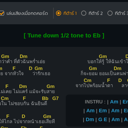
เล่นเสียงเมื่อกดคอร์ด
กีต้าร์ 1
กีต้าร์ 2
กีต้าร์ 
[ Tune down 1/2 tone to Eb ]
Gm
Dm
Gm
ว่
าคำ ที่ตัว
ฉันพร่ำเอ่ย
บอกให้
รู้ ให้ฉันเข้าใ
m
F
D
Gm
Gm
Dm
ย จาก
หัวใจ
ว่า
รักเธอ
ก็จะย
อม ยอมเป็น
คนพ่
Cm
F
D
จากไ
ปพร้อมน้ำ
ตา
ลา
F
Dm
Gm
ม่เ
คย ไม่แ
คร์ แม้จะรับส
าย
Cm
F
Bb
G7
INSTRU : |
Am
|
E
มใ
น ไม่ชอบ
กัน ฉันยิน
ดี
|
Am
|
Em
|
Am
|
E
F
D
Gm
|
Dm
|
G
E
|
Am
|
ให้ไ
กล ไปจ
ากหน้าเธอเ
สียที