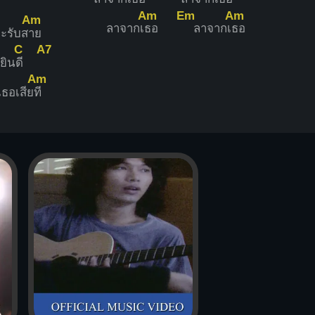
Am
Em
Am
Am
ลาจากเ
ธอ
ลาจากเ
ธอ
จะรับส
าย
C
A7
นยิน
ดี
Am
เธอเสีย
ที