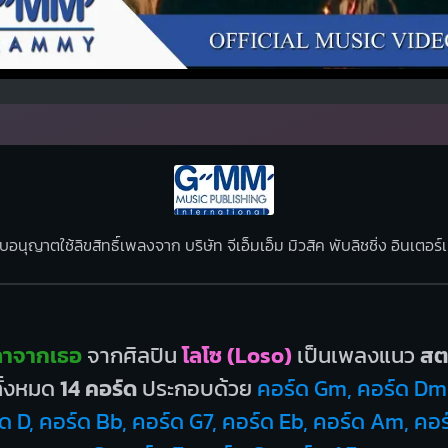
ับอนุญาตใช้ลิขสิทธิ์เพลงจาก บริษัท จีเอ็มเอ็ม มิวสิค พับลิชชิ่ง อินเตอ
ลาจากเธอ
จากศิลปิน
โลโซ (Loso)
เป็นเพลงแนว
สต
ทั้งหมด
14 คอร์ด
ประกอบด้วย
คอร์ด Gm, คอร์ด Dm
์ด D, คอร์ด Bb, คอร์ด G7, คอร์ด Eb, คอร์ด Am, คอ