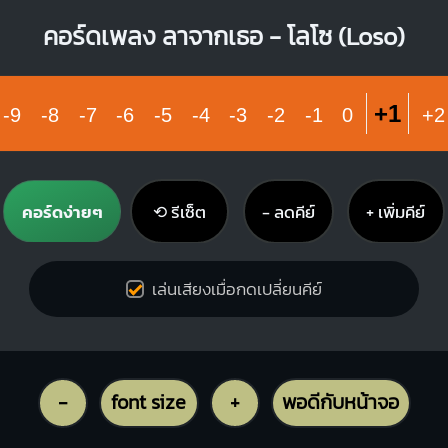
คอร์ดเพลง ลาจากเธอ - โลโซ (Loso)
C
A7
+1
-9
-8
-7
-6
-5
-4
-3
-2
-1
0
+2
X
O
O
X
O
O
O
1
1
1
2
2
3
3
คอร์ดง่ายๆ
⟲ รีเซ็ต
− ลดคีย์
+ เพิ่มคีย์
เล่นเสียงเมื่อกดเปลี่ยนคีย์
-
font size
+
พอดีกับหน้าจอ