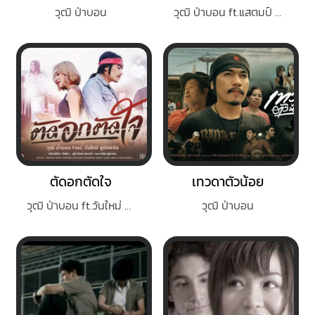
วุฒิ ป่าบอน
วุฒิ ป่าบอน ft.แสตมป์ นริสา
ตัดอกตัดใจ
เทวดาตัวน้อย
วุฒิ ป่าบอน ft.วันใหม่ ยูนิคอร์น
วุฒิ ป่าบอน