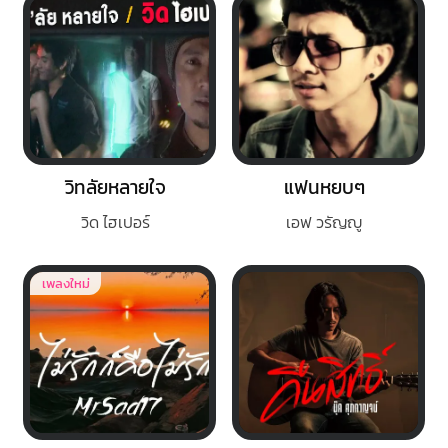
วิทลัยหลายใจ
แฟนหยบๆ
วิด ไฮเปอร์
เอฟ วรัญญู
เพลงใหม่