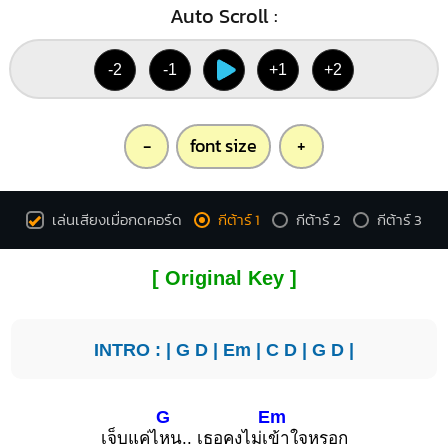
Auto Scroll :
-2
-1
+1
+2
-
font size
+
เล่นเสียงเมื่อกดคอร์ด
กีต้าร์ 1
กีต้าร์ 2
กีต้าร์ 3
[ Original Key ]
INTRO : |
G
D
|
Em
|
C
D
|
G
D
|
G
Em
เจ็บแค่ไ
หน.. เธอคงไม่เ
ข้าใจหรอก