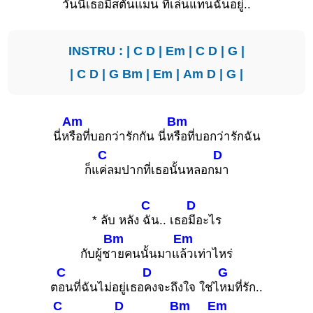
วัน
นี้เธอมีสตั้
นแมน ที่เล่นแ
ทนฉันอยู่..
INSTRU : |
C
D
|
Em
|
C
D
|
G
|
|
C
D
|
G
Bm
|
Em
|
Am
D
|
G
|
Am
Bm
นี่ห
รือที่บอกว่ารักกัน นี่ห
รือที่บอกว่ารักฉัน
C
D
ก็แ
ค่ลมปากที่เธอนั้นหลอก
มา
C
D
* ลับ หลัง
ฉัน.. เธอ
มีอะไร
Bm
Em
กับผู้ช
ายคนนั้นมาแ
ล้วเท่าไหร่
C
D
G
ต
อนที่ฉันไม่อยู่เธอ
คงจะถึงใจ ใช่ไ
หมที่รัก..
C
D
Bm
Em