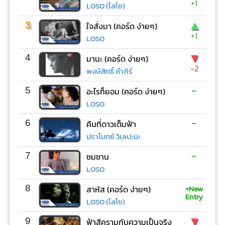
+1
LOSO (โลโซ)
▲
3
ใจสั่งมา (คอร์ด ง่ายๆ)
+1
LOSO
▼
4
มานะ (คอร์ด ง่ายๆ)
-2
พงษ์สิทธิ์ คำภีร์
-
5
อะไรก็ยอม (คอร์ด ง่ายๆ)
LOSO
-
6
คืนที่ดาวเต็มฟ้า
ปราโมทย์ วิเลปะนะ
-
7
ซมซาน
LOSO
+New
8
สาหัส (คอร์ด ง่ายๆ)
Entry
LOSO (โลโซ)
▼
9
ฟ้าสีครามกับความเป็นจริง