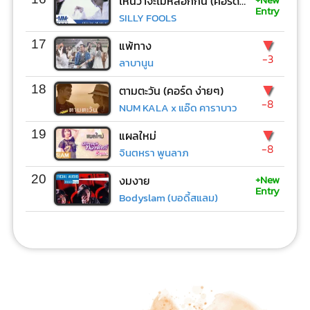
ไหนว่าจะไม่หลอกกัน (คอร์ด ง่ายๆ)
Entry
SILLY FOOLS
▼
17
แพ้ทาง
-3
ลาบานูน
▼
18
ตามตะวัน (คอร์ด ง่ายๆ)
-8
NUM KALA x แอ๊ด คาราบาว
▼
19
แผลใหม่
-8
จินตหรา พูนลาภ
+New
20
งมงาย
Entry
Bodyslam (บอดี้สแลม)