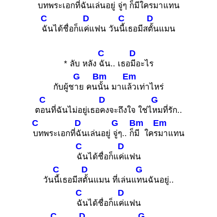
บทพระเอกที่
ฉันเล่นอยู่ จู่
ๆ ก็มีใค
รมาแทน
C
D
C
D
ฉันได้ชื่อก็แ
ค่แฟน วัน
นี้เธอมีส
ตั้นแมน
C
D
* ลับ หลัง
ฉัน.. เธอ
มีอะไร
G
Bm
Em
กับผู้ช
าย คน
นั้น มาแ
ล้วเท่าไหร่
C
D
G
ต
อนที่ฉันไม่อยู่เธอ
คงจะถึงใจ ใช่ไ
หมที่รัก..
C
D
G
Bm
Em
บทพระเอกที่
ฉันเล่นอยู่
จู่ๆ.. ก็
มี ใคร
มาแทน
C
D
ฉันได้ชื่อก็แ
ค่แฟน
C
D
G
วัน
นี้เธอมีส
ตั้นแมน ที่เล่นแ
ทนฉันอยู่..
C
D
ฉันได้ชื่อก็แ
ค่แฟน
C
D
G