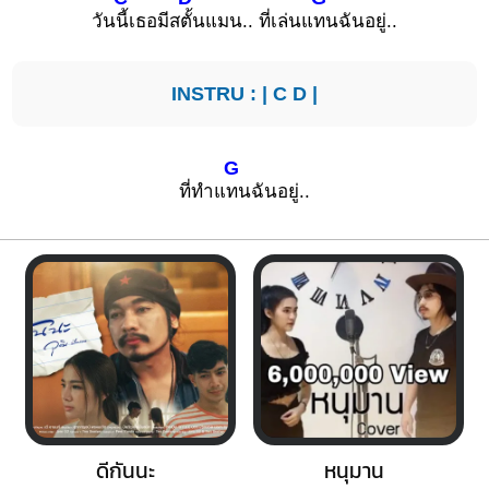
วัน
นี้เธอมีส
ตั้นแมน.. ที่เล่นแ
ทนฉันอยู่..
INSTRU : |
C
D
|
G
ที่ทำแ
ทนฉันอยู่..
ดีกันนะ
หนุมาน