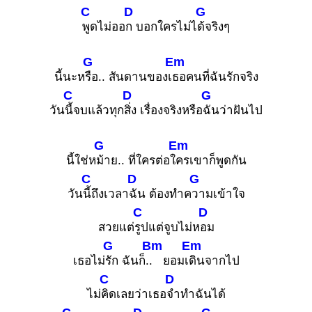
C
D
G
พูดไม่ออ
ก บอกใครไม่ไ
ด้จริงๆ
G
Em
นี้นะห
รือ.. สันดานของเ
ธอคนที่ฉันรักจริง
C
D
G
วัน
นี้จบแล้วทุก
สิ่ง เรื่องจริงหรือ
ฉันว่าฝันไป
G
Em
นี้ใช่ห
ม้าย.. ที่ใครต่อใ
ครเขาก็พูดกัน
C
D
G
วัน
นี้ถึงเวลา
ฉัน ต้องทำค
วามเข้าใจ
C
D
สวยแต่
รูปแต่จูบไม่ห
อม
G
Bm
Em
เธอไม่
รัก ฉันก็.
. ยอมเ
ดินจากไป
C
D
ไม่
คิดเลยว่าเธอ
จำทำฉันได้