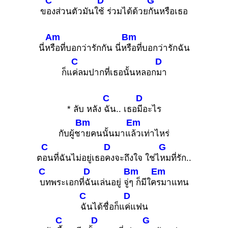
C
D
G
ข
องส่วนตัวมันใ
ช้ ร่วมได้ด้วย
กันหรือเธอ
Am
Bm
นี่ห
รือที่บอกว่ารักกัน นี่ห
รือที่บอกว่ารักฉัน
C
D
ก็แ
ค่ลมปากที่เธอนั้นหลอก
มา
C
D
* ลับ หลัง
ฉัน.. เธอ
มีอะไร
Bm
Em
กับผู้ช
ายคนนั้นมาแ
ล้วเท่าไหร่
C
D
G
ต
อนที่ฉันไม่อยู่เธอ
คงจะถึงใจ ใช่ไ
หมที่รัก..
C
D
Bm
Em
บทพระเอกที่
ฉันเล่นอยู่ จู่
ๆ ก็มีใค
รมาแทน
C
D
ฉันได้ชื่อก็แ
ค่แฟน
C
D
G