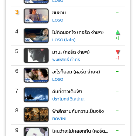
LOSO
-
3
ซมซาน
LOSO
▲
4
ไม่คิดนอกใจ (คอร์ด ง่ายๆ)
+1
LOSO (โลโซ)
▼
5
มานะ (คอร์ด ง่ายๆ)
-1
พงษ์สิทธิ์ คำภีร์
-
6
อะไรก็ยอม (คอร์ด ง่ายๆ)
LOSO
-
7
คืนที่ดาวเต็มฟ้า
ปราโมทย์ วิเลปะนะ
-
8
ฟ้าสีครามกับความเป็นจริง
BOVINI
-
9
ไหนว่าจะไม่หลอกกัน (คอร์ด ง่ายๆ)