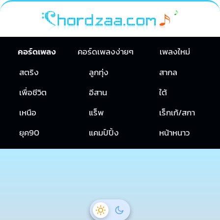
คอร์ดเพลง
คอร์ดเพลงง่ายๆ
เพลงใหม่
สตริง
ลูกทุ่ง
สากล
เพื่อชีวิต
อีสาน
ใต้
เหนือ
แร็พ
เร็กเก้/สกา
ยุค90
แคมป์ปิ้ง
หน้าหนาว