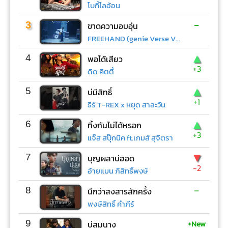
โบกี้ไลอ้อน
-
3
ขาดความอบอุ่น
FREEHAND (genie Verse Vol.1)
▲
4
พอได้เสียว
+3
ดิด คิตตี้
▲
5
บ่มีสิทธิ์
+1
ธีร์ T-REX x หยุด สาละวัน
▲
6
ทิ้งกันไม่ได้หรอก
+3
แจ๊ส สปุ๊กนิค ft.เกมส์ สุจิตรา
▼
7
บุญผลาบ่ฮอด
-2
อ้ายแมน ภิสิทธิ์พงษ์
-
8
นึกว่าสงสารสักครั้ง
พงษ์สิทธิ์ คำภีร์
+New
9
บ่สมนาง