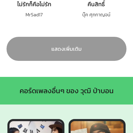
ไม่รักก็คือไม่รัก
คืนสิทธิ์
MrSad17
บุ๊ค ศุภกาญจน์
แสดงเพิ่มเติม
คอร์ดเพลงอื่นๆ ของ วุฒิ ป่าบอน