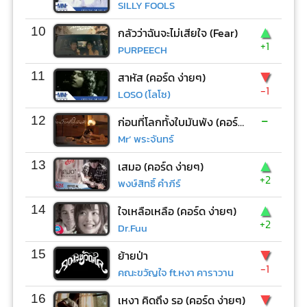
SILLY FOOLS
▲
10
กลัวว่าฉันจะไม่เสียใจ (Fear)
+1
PURPEECH
▼
11
สาหัส (คอร์ด ง่ายๆ)
-1
LOSO (โลโซ)
-
12
ก่อนที่โลกทั้งใบมันพัง (คอร์ด ง่ายๆ)
Mr’ พระจันทร์
▲
13
เสมอ (คอร์ด ง่ายๆ)
+2
พงษ์สิทธิ์ คำภีร์
▲
14
ใจเหลือเหลือ (คอร์ด ง่ายๆ)
+2
Dr.Fuu
▼
15
ย้ายป่า
-1
คณะขวัญใจ ft.หงา คาราวาน
▼
16
เหงา คิดถึง รอ (คอร์ด ง่ายๆ)