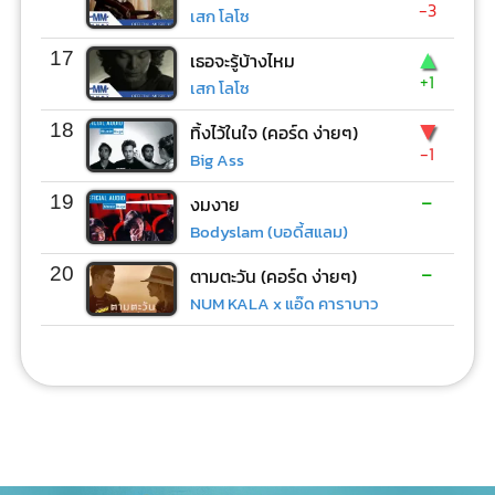
-3
เสก โลโซ
▲
17
เธอจะรู้บ้างไหม
+1
เสก โลโซ
▼
18
ทิ้งไว้ในใจ (คอร์ด ง่ายๆ)
-1
Big Ass
-
19
งมงาย
Bodyslam (บอดี้สแลม)
-
20
ตามตะวัน (คอร์ด ง่ายๆ)
NUM KALA x แอ๊ด คาราบาว