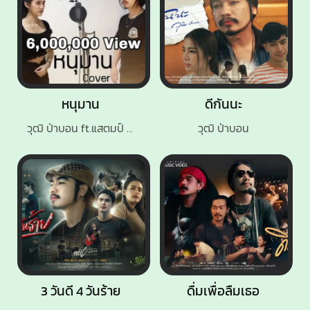
หนุมาน
ดีกันนะ
วุฒิ ป่าบอน ft.แสตมป์ นริสา
วุฒิ ป่าบอน
3 วันดี 4 วันร้าย
ดื่มเพื่อลืมเธอ