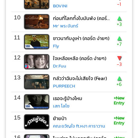
-1
BOVINI
▲
10
ก่อนที่โลกทั้งใบมันพัง (คอร์ด ง่ายๆ)
+3
Mr’ พระจันทร์
▲
11
ชาวนากับงูเห่า (คอร์ด ง่ายๆ)
+7
Fly
▼
12
ใจเหลือเหลือ (คอร์ด ง่ายๆ)
-3
Dr.Fuu
▲
13
กลัวว่าฉันจะไม่เสียใจ (Fear)
+6
PURPEECH
+New
14
เธอจะรู้บ้างไหม
Entry
เสก โลโซ
+New
15
ย้ายป่า
Entry
คณะขวัญใจ ft.หงา คาราวาน
+New
16