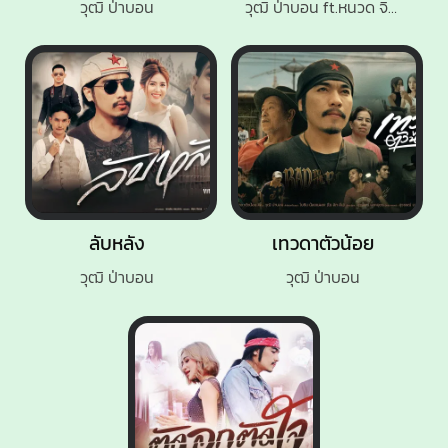
วุฒิ ป่าบอน
วุฒิ ป่าบอน ft.หนวด จิรภัทร
ลับหลัง
เทวดาตัวน้อย
วุฒิ ป่าบอน
วุฒิ ป่าบอน