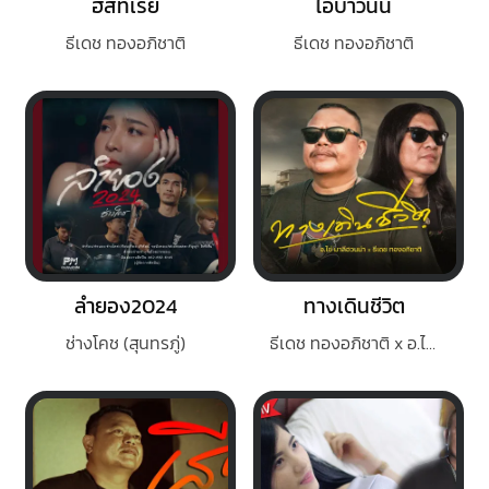
ฮิสทีเรีย
ไอ้บ่าวนั้น
ธีเดช ทองอภิชาติ
ธีเดช ทองอภิชาติ
ลำยอง2024
ทางเดินชีวิต
ช่างโคช (สุนทรภู่)
ธีเดช ทองอภิชาติ x อ.ไข่ มาลีฮวนน่า