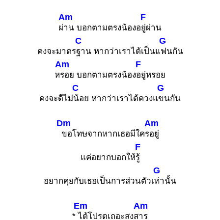
Am
F
ผ่
าน บอกตามตรงน้องอ
ยู่ผ่าน
C
G
คงจะมาตร
ฐาน หากว่าเราได้เป็นแ
ฟนกัน
Am
F
ห
รอย บอกตามตรงน้อง
อยู่หรอย
C
G
คงจะดีไม่
น้อย หากว่าเราได้ควงแ
ขนกัน
Dm
Am
ขอโทษจากหากเธอมีใคร
อยู่
F
แค่อยากบอกให้
รู้
G
อยากคุยกับเธอเป็นการส่วนตัวเ
ท่านั้น
Em
Am
*
ได้โปรดเถอะสงส
าร