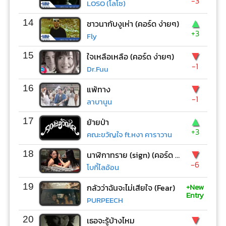
-3
LOSO (โลโซ)
▲
14
ชาวนากับงูเห่า (คอร์ด ง่ายๆ)
+3
Fly
▼
15
ใจเหลือเหลือ (คอร์ด ง่ายๆ)
-1
Dr.Fuu
▼
16
แพ้ทาง
-1
ลาบานูน
▲
17
ย้ายป่า
+3
คณะขวัญใจ ft.หงา คาราวาน
▼
18
นาฬิกาทราย (sign) (คอร์ด ง่ายๆ)
-6
โบกี้ไลอ้อน
+New
19
กลัวว่าฉันจะไม่เสียใจ (Fear)
Entry
PURPEECH
▼
20
เธอจะรู้บ้างไหม