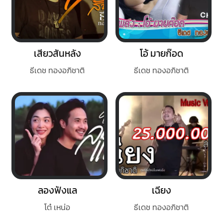
เสียวสันหลัง
โอ้ มายก๊อด
ธีเดช ทองอภิชาติ
ธีเดช ทองอภิชาติ
ลองฟังแล
เฉียง
โต๋ เหน่อ
ธีเดช ทองอภิชาติ