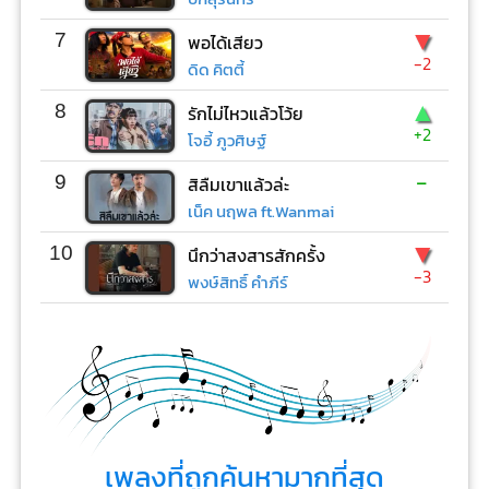
▼
7
พอได้เสียว
-2
ดิด คิตตี้
▲
8
รักไม่ไหวแล้วโว้ย
+2
โจอี้ ภูวศิษฐ์
-
9
สิลืมเขาแล้วล่ะ
เน็ค นฤพล ft.Wanmai
▼
10
นึกว่าสงสารสักครั้ง
-3
พงษ์สิทธิ์ คำภีร์
เพลงที่ถูกค้นหามากที่สุด