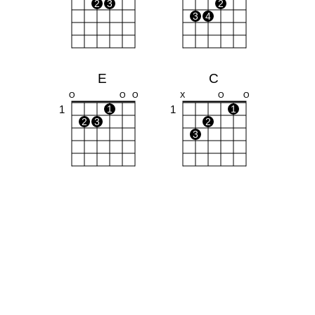
2
3
2
3
4
E
C
O
O
O
X
O
O
1
1
1
1
2
3
2
3
G
Dm
O
O
O
X
X
O
1
1
1
1
2
2
3
3
Em