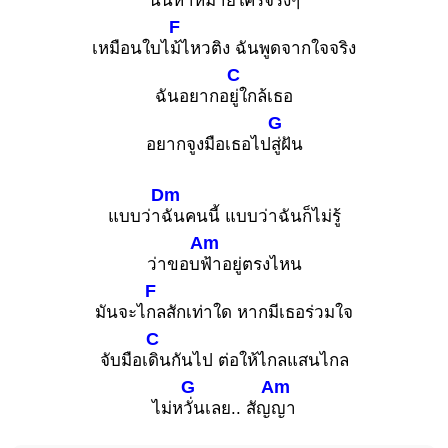
นั้นหาห
ม้ายใครจริงๆ
F
เหมือนใบไ
ม้ไหวติง ฉันพูดจากใจจริง
C
ฉันอยากอ
ยู่ใกล้เธอ
G
อยากจูงมือเธอไป
สู่ฝัน
Dm
แบบว่า
ฉันคนนี้ แบบว่าฉันก็ไม่รู้
Am
ว่าขอบ
ฟ้าอยู่ตรงไหน
F
มันจะไ
กลสักเท่าใด หากมีเธอร่วมใจ
C
จับมือเ
ดินกันไป ต่อให้ไกลแสนไกล
G
Am
ไม่ห
วั่นเลย.. สัญ
ญา