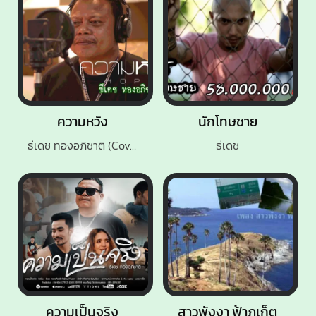
ความหวัง
นักโทษชาย
ธีเดช ทองอภิชาติ (Cover)
ธีเดช
ความเป็นจริง
สาวพังงา ฟ้าภูเก็ต