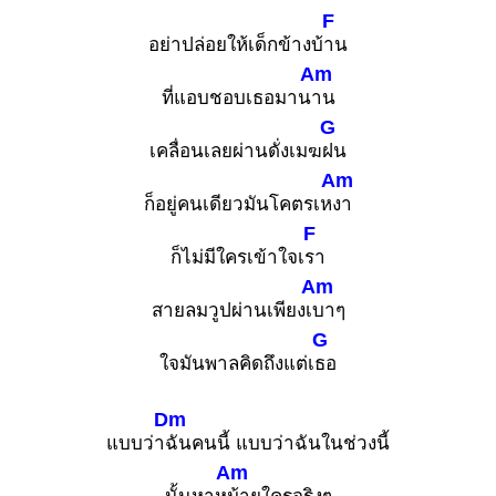
F
อย่าปล่อยให้เด็กข้างบ้
าน
Am
ที่แอบชอบเธอมาน
าน
G
เคลื่อนเลยผ่านดั่งเมฆ
ฝน
Am
ก็อยู่คนเดียวมันโคตรเห
งา
F
ก็ไม่มีใครเข้าใจเ
รา
Am
สายลมวูปผ่านเพียงเ
บาๆ
G
ใจมันพาลคิดถึงแต่เ
ธอ
Dm
แบบว่า
ฉันคนนี้ แบบว่าฉันในช่วงนี้
Am