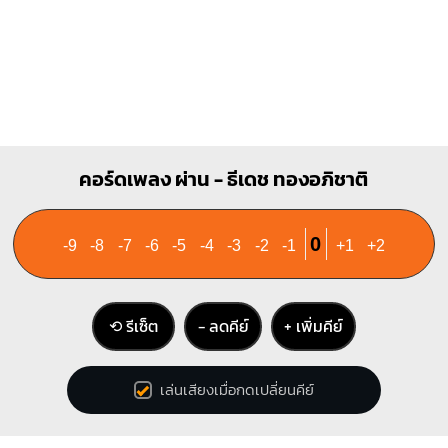
O
O
O
O
1
2
3
คอร์ดเพลง ผ่าน - ธีเดช ทองอภิชาติ
0
-9
-8
-7
-6
-5
-4
-3
-2
-1
+1
+2
⟲ รีเซ็ต
− ลดคีย์
+ เพิ่มคีย์
เล่นเสียงเมื่อกดเปลี่ยนคีย์