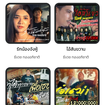
รักน้องจังหู้
ไอ้สันขวาน
ธีเดช ทองอภิชาติ
ธีเดช ทองอภิชาติ