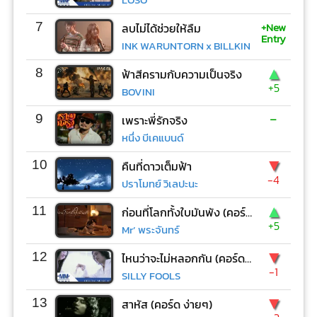
+New
7
ลบไม่ได้ช่วยให้ลืม
Entry
INK WARUNTORN x BILLKIN
▲
8
ฟ้าสีครามกับความเป็นจริง
+5
BOVINI
-
9
เพราะพี่รักจริง
หนึ่ง บีเคแบนด์
▼
10
คืนที่ดาวเต็มฟ้า
-4
ปราโมทย์ วิเลปะนะ
▲
11
ก่อนที่โลกทั้งใบมันพัง (คอร์ด ง่ายๆ)
+5
Mr’ พระจันทร์
▼
12
ไหนว่าจะไม่หลอกกัน (คอร์ด ง่ายๆ)
-1
SILLY FOOLS
▼
13
สาหัส (คอร์ด ง่ายๆ)