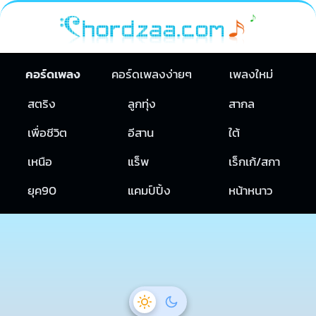
คอร์ดเพลง
คอร์ดเพลงง่ายๆ
เพลงใหม่
สตริง
ลูกทุ่ง
สากล
เพื่อชีวิต
อีสาน
ใต้
เหนือ
แร็พ
เร็กเก้/สกา
ยุค90
แคมป์ปิ้ง
หน้าหนาว