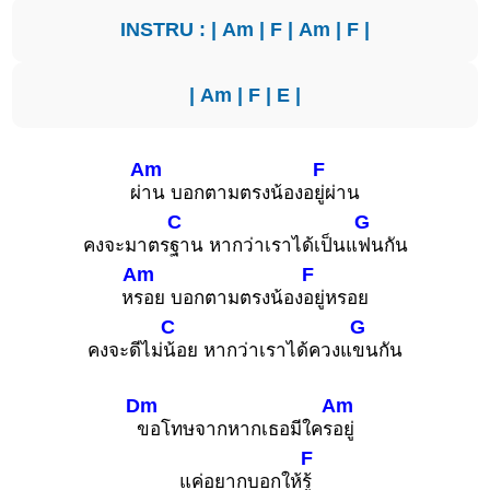
INSTRU : |
Am
|
F
|
Am
|
F
|
|
Am
|
F
|
E
|
Am
F
ผ่
าน บอกตามตรงน้องอ
ยู่ผ่าน
C
G
คงจะมาตร
ฐาน หากว่าเราได้เป็นแ
ฟนกัน
Am
F
ห
รอย บอกตามตรงน้อง
อยู่หรอย
C
G
คงจะดีไม่
น้อย หากว่าเราได้ควงแ
ขนกัน
Dm
Am
ขอโทษจากหากเธอมีใคร
อยู่
F
แค่อยากบอกให้
รู้