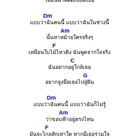
ใจมันพาลคิดถึงแต่เ
ธอ
Dm
แบบว่า
ฉันคนนี้ แบบว่าฉันในช่วงนี้
Am
นั้นหาห
ม้ายใครจริงๆ
F
เหมือนใบไ
ม้ไหวติง ฉันพูดจากใจจริง
C
ฉันอยากอ
ยู่ใกล้เธอ
G
อยากจูงมือเธอไป
สู่ฝัน
Dm
แบบว่า
ฉันคนนี้ แบบว่าฉันก็ไม่รู้
Am
ว่าขอบ
ฟ้าอยู่ตรงไหน
F
มันจะไ
กลสักเท่าใด หากมีเธอร่วมใจ