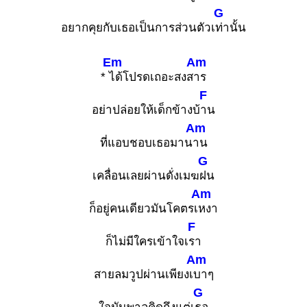
G
อยากคุยกับเธอเป็นการส่วนตัวเ
ท่านั้น
Em
Am
*
ได้โปรดเถอะสงส
าร
F
อย่าปล่อยให้เด็กข้างบ้
าน
Am
ที่แอบชอบเธอมาน
าน
G
เคลื่อนเลยผ่านดั่งเมฆ
ฝน
Am
ก็อยู่คนเดียวมันโคตรเ
หงา
F
ก็ไม่มีใครเข้าใจเ
รา
Am
สายลมวูปผ่านเพียงเ
บาๆ
G