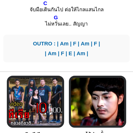
C
จับมือเ
ดินกันไป ต่อให้ไกลแสนไกล
G
ไม่ห
วั่นเลย.. สัญญา
OUTRO : |
Am
|
F
|
Am
|
F
|
|
Am
|
F
|
E
|
Am
|