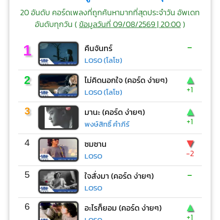
20 อันดับ คอร์ดเพลงที่ถูกค้นหามากที่สุดประจำวัน อัพเดท
อันดับทุกวัน (
ข้อมูลวันที่ 09/08/2569 | 20:00
)
-
1
คืนจันทร์
LOSO (โลโซ)
▲
2
ไม่คิดนอกใจ (คอร์ด ง่ายๆ)
+1
LOSO (โลโซ)
▲
3
มานะ (คอร์ด ง่ายๆ)
+1
พงษ์สิทธิ์ คำภีร์
▼
4
ซมซาน
-2
LOSO
-
5
ใจสั่งมา (คอร์ด ง่ายๆ)
LOSO
▲
6
อะไรก็ยอม (คอร์ด ง่ายๆ)
+1
LOSO