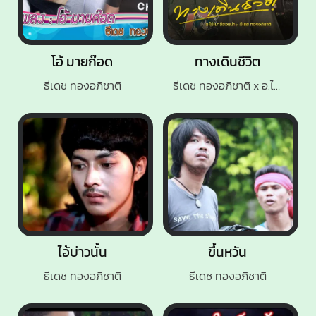
โอ้ มายก๊อด
ทางเดินชีวิต
ธีเดช ทองอภิชาติ
ธีเดช ทองอภิชาติ x อ.ไข่ มาลีฮวนน่า
ไอ้บ่าวนั้น
ขึ้นหวัน
ธีเดช ทองอภิชาติ
ธีเดช ทองอภิชาติ