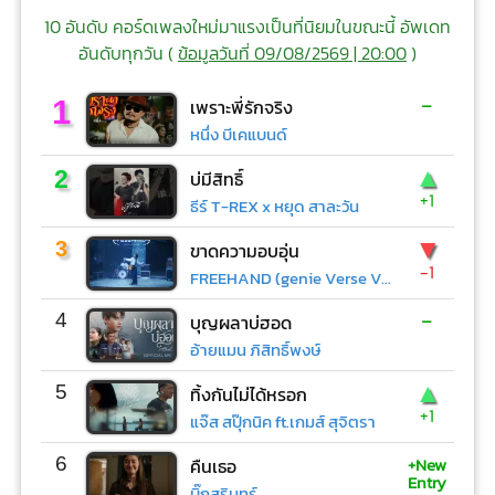
10 อันดับ คอร์ดเพลงใหม่มาแรงเป็นที่นิยมในขณะนี้ อัพเดท
อันดับทุกวัน (
ข้อมูลวันที่ 09/08/2569 | 20:00
)
-
1
เพราะพี่รักจริง
หนึ่ง บีเคแบนด์
▲
2
บ่มีสิทธิ์
+1
ธีร์ T-REX x หยุด สาละวัน
▼
3
ขาดความอบอุ่น
-1
FREEHAND (genie Verse Vol.1)
-
4
บุญผลาบ่ฮอด
อ้ายแมน ภิสิทธิ์พงษ์
▲
5
ทิ้งกันไม่ได้หรอก
+1
แจ๊ส สปุ๊กนิค ft.เกมส์ สุจิตรา
+New
6
คืนเธอ
Entry
บิ๊กสุรินทร์