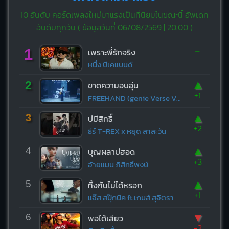
10 อันดับ คอร์ดเพลงใหม่มาแรงเป็นที่นิยมในขณะนี้ อัพเดท
อันดับทุกวัน (
ข้อมูลวันที่ 06/08/2569 | 20:00
)
-
1
เพราะพี่รักจริง
หนึ่ง บีเคแบนด์
▲
2
ขาดความอบอุ่น
+1
FREEHAND (genie Verse Vol.1)
▲
3
บ่มีสิทธิ์
+2
ธีร์ T-REX x หยุด สาละวัน
▲
4
บุญผลาบ่ฮอด
+3
อ้ายแมน ภิสิทธิ์พงษ์
▲
5
ทิ้งกันไม่ได้หรอก
+1
แจ๊ส สปุ๊กนิค ft.เกมส์ สุจิตรา
▼
6
พอได้เสียว
-2