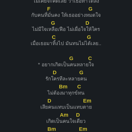
ไม่เคยจะ
คิดเลย ว่าเธอทำไ
ด้ลง
F
G
กับคนที่
มั่นคง ให้เธออย่างห
มดใจ
G
D
ไม่มีใจเห
ลือเฟือ ไม่เผื่อใจ
ให้ใคร
C
G
เมื่อเธอมา
ทิ้งไป มันทนไม่ไ
ด้เลย..
G
C
* อยากเกิดเป็น
คนหลาย
ใจ
D
G
รักใ
ครทีละหลาย
คน
Bm
C
ไม่ต้อง
มาทุกข์
ทน
D
Em
เสีย
คนแทบเป็นแทบต
าย
Am
D
เกิดเป็น
คนใจเ
ดียว
Bm
Em