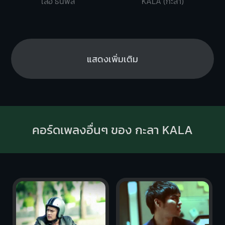
เสือ ธนพล
KALA (กะลา)
แสดงเพิ่มเติม
คอร์ดเพลงอื่นๆ ของ กะลา KALA