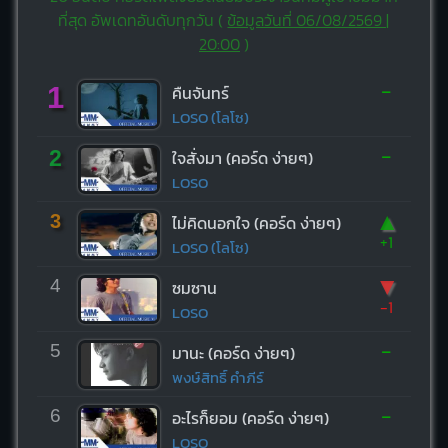
ที่สุด อัพเดทอันดับทุกวัน (
ข้อมูลวันที่ 06/08/2569 |
20:00
)
-
1
คืนจันทร์
LOSO (โลโซ)
-
2
ใจสั่งมา (คอร์ด ง่ายๆ)
LOSO
▲
3
ไม่คิดนอกใจ (คอร์ด ง่ายๆ)
+1
LOSO (โลโซ)
▼
4
ซมซาน
-1
LOSO
-
5
มานะ (คอร์ด ง่ายๆ)
พงษ์สิทธิ์ คำภีร์
-
6
อะไรก็ยอม (คอร์ด ง่ายๆ)
LOSO