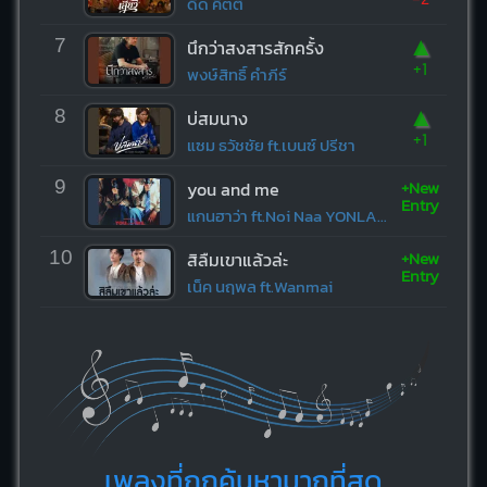
ดิด คิตตี้
▲
7
นึกว่าสงสารสักครั้ง
+1
พงษ์สิทธิ์ คำภีร์
▲
8
บ่สมนาง
+1
แซม ธวัชชัย ft.เบนซ์ ปรีชา
+New
9
you and me
Entry
แกนฮาว่า ft.Noi Naa YONLAPA
+New
10
สิลืมเขาแล้วล่ะ
Entry
เน็ค นฤพล ft.Wanmai
เพลงที่ถูกค้นหามากที่สุด