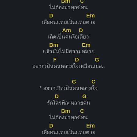
Bm
C
ไม่ต้อง
มาทุกข์
ทน
D
Em
เสีย
คนแทบเป็นแทบต
าย
Am
D
เกิดเป็น
คนใจเ
ดียว
Bm
Em
แล้ว
มันไม่มีความห
มาย
F
D
G
อยากเป็น
คนหลายใ
จเหมือนเ
ธอ..
G
C
* อยากเกิดเป็น
คนหลาย
ใจ
D
G
รักใ
ครทีละหลาย
คน
Bm
C
ไม่ต้อง
มาทุกข์
ทน
D
Em
เสีย
คนแทบเป็นแทบต
าย