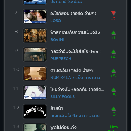
ปราโมทย์ วิเลปะนะ
▼
7
อะไรก็ยอม (คอร์ด ง่ายๆ)
-2
LOSO
▲
8
ฟ้าสีครามกับความเป็นจริง
+1
BOVINI
▲
9
กลัวว่าฉันจะไม่เสียใจ (Fear)
+4
PURPEECH
▲
10
ตามตะวัน (คอร์ด ง่ายๆ)
+8
NUM KALA x แอ๊ด คาราบาว
▲
11
ไหนว่าจะไม่หลอกกัน (คอร์ด ง่ายๆ)
+5
SILLY FOOLS
▲
12
ย้ายป่า
+3
คณะขวัญใจ ft.หงา คาราวาน
+New
13
พูดไม่ค่อยเก่ง