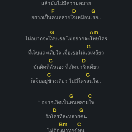
แล้ว
มันไม่มีความห
มาย
F
D
G
อยากเป็น
คนหลายใ
จเหมือนเ
ธอ..
G
Am
ไม่อยากจะโ
ทษเธอ ไม่อยากจะโ
ทษใคร
F
G
ที่เจ็บและเ
สียใจ เมื่อเธอไม่แ
ลเหลียว
G
D
มันผิดที่
ฉันเอง ที่เกิดมา
รักเดียว
C
G
ก็เจ็บอยู่
ข้างเดียว ไม่มีใคร
สนใจ..
G
C
* อยากเกิดเป็น
คนหลาย
ใจ
D
G
รักใ
ครทีละหลาย
คน
Bm
C
ไม่ต้อง
มาทุกข์
ทน