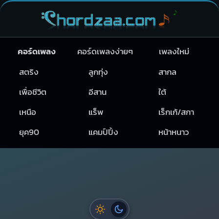
คอร์ดเพลง
คอร์ดเพลงง่ายๆ
เพลงใหม่
สตริง
ลูกทุ่ง
สากล
เพื่อชีวิต
อีสาน
ใต้
เหนือ
แร็พ
เร็กเก้/สกา
ยุค90
แคมป์ปิ้ง
หน้าหนาว