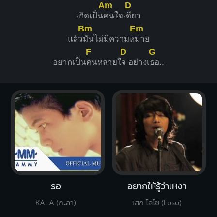
Am
D
เกิดเป็น
คนใจเ
ดียว
Bm
Em
แล้ว
มันไม่มีความห
มาย
F
D
G
อยากเป็น
คนหลายใ
จ อย่างเ
ธอ..
รอ
อยากให้รู้ว่าเหงา
KALA (กะลา)
เสก โลโซ (Loso)