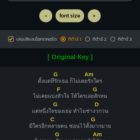
-
font size
+
เล่นเสียงเมื่อกดคอร์ด
กีต้าร์ 1
กีต้าร์ 2
กีต้าร์ 3
[ Original Key ]
G
Am
ตั้งแต่ที่
รักเธอ ก็ไม่เคย
รักใคร
F
G
ไม่เคยแบ่ง
หัวใจ ให้ใครเลย
สักหน
G
D
แต่หนึ่งใจ
ของเธอ ทำไมช่าง
วกวน
C
G
มีใครอีกห
ลายคน ซ่อนไว้ตั้ง
มากมาย
G
Am