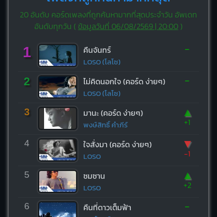
20 อันดับ คอร์ดเพลงที่ถูกค้นหามากที่สุดประจำวัน อัพเดท
อันดับทุกวัน (
ข้อมูลวันที่ 06/08/2569 | 20:00
)
-
1
คืนจันทร์
LOSO (โลโซ)
-
2
ไม่คิดนอกใจ (คอร์ด ง่ายๆ)
LOSO (โลโซ)
▲
3
มานะ (คอร์ด ง่ายๆ)
+1
พงษ์สิทธิ์ คำภีร์
▼
4
ใจสั่งมา (คอร์ด ง่ายๆ)
-1
LOSO
▲
5
ซมซาน
+2
LOSO
-
6
คืนที่ดาวเต็มฟ้า