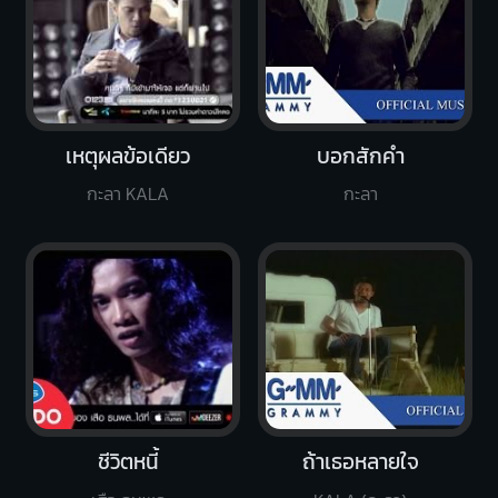
เหตุผลข้อเดียว
บอกสักคำ
กะลา KALA
กะลา
ชีวิตหนี้
ถ้าเธอหลายใจ