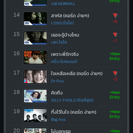
Entry
AB NORMAL
▼
14
สาหัส (คอร์ด ง่ายๆ)
-6
LOSO (โลโซ)
▼
15
เธอจะรู้บ้างไหม
-1
เสก โลโซ
+New
16
เพราะพี่รักจริง
Entry
หนึ่ง บีเคแบนด์
▼
17
ใจเหลือเหลือ (คอร์ด ง่ายๆ)
-5
Dr.Fuu
+New
18
คิดถึง
Entry
SILLY FOOLS (ซิลลี่ฟูล)
+New
19
ทิ้งไว้ในใจ (คอร์ด ง่ายๆ)
Entry
Big Ass
+New
20
ไม่บอกเธอ