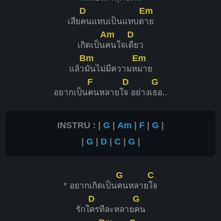
D
Em
เสีย
คนแทบเป็นแทบต
าย
Am
D
เกิดเป็น
คนใจเ
ดียว
Bm
Em
แล้ว
มันไม่มีความห
มาย
F
D
G
อยากเป็น
คนหลายใ
จ อย่างเ
ธอ..
INSTRU : |
G
|
Am
|
F
|
G
|
|
G
|
D
|
C
|
G
|
G
C
* อยากเกิดเป็น
คนหลาย
ใจ
D
G
รักใ
ครทีละหลาย
คน