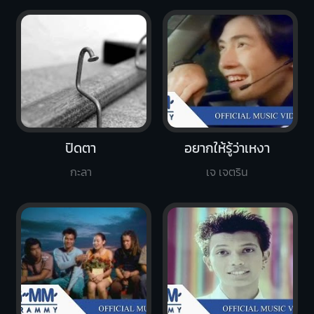
ปิดตา
อยากให้รู้ว่าเหงา
กะลา
เจ เจตริน