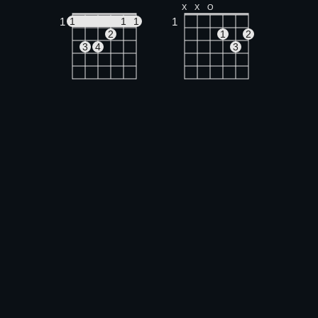
X
X
O
1
1
1
1
1
2
1
2
3
4
3
C
Bm
X
O
O
X
1
1
1
2
1
1
3
2
3
4
Em
O
O
O
O
1
2
3