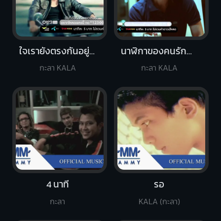
ใจเรายังตรงกันอยู่ไหม
นาฬิกาของคนรักกัน
กะลา KALA
กะลา KALA
4 นาที
รอ
กะลา
KALA (กะลา)