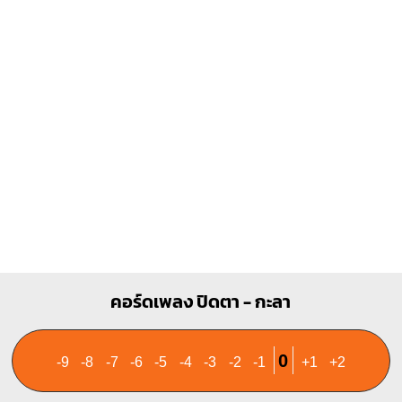
X
X
O
O
1
1
1
1
1
2
3
2
3
4
G7
O
O
O
1
1
2
3
คอร์ดเพลง ปิดตา - กะลา
0
-9
-8
-7
-6
-5
-4
-3
-2
-1
+1
+2