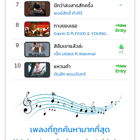
-
7
นึกว่าสงสารสักครั้ง
พงษ์สิทธิ์ คำภีร์
+New
8
ทางของเธอ
Entry
Gavin D ft.FIIXD & YOUNGOHM
▲
9
สิลืมเขาแล้วล่ะ
+1
เน็ค นฤพล ft.Wanmai
+New
10
แหวนคำ
Entry
ต้นฮัก พรมจันทร์
เพลงที่ถูกค้นหามากที่สุด