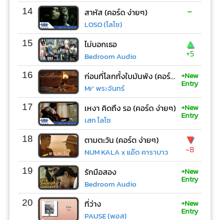
-
14
สาหัส (คอร์ด ง่ายๆ)
LOSO (โลโซ)
▲
15
ไม่บอกเธอ
+5
Bedroom Audio
+New
16
ก่อนที่โลกทั้งใบมันพัง (คอร์ด ง่ายๆ)
Entry
Mr’ พระจันทร์
+New
17
เหงา คิดถึง รอ (คอร์ด ง่ายๆ)
Entry
เสก โลโซ
▼
18
ตามตะวัน (คอร์ด ง่ายๆ)
-8
NUM KALA x แอ๊ด คาราบาว
+New
19
รักมือสอง
Entry
Bedroom Audio
+New
20
ที่ว่าง
Entry
PAUSE (พอส)