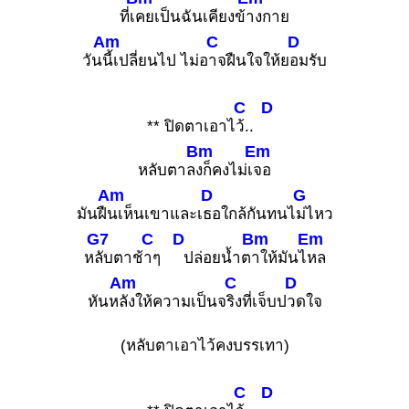
ที่เ
คยเป็นฉันเคียงข้
างกาย
Am
C
D
วัน
นี้เปลี่ยนไป ไม่อ
าจฝืนใจให้ย
อมรับ
C
D
** ปิดตาเอาไ
ว้..
Bm
Em
หลับตาล
งก็คงไม่เ
จอ
Am
D
G
มันฝื
นเห็นเขาและเ
ธอใกล้กันทนไ
ม่ไหว
G7
C
D
Bm
Em
ห
ลับตาช้
าๆ
ปล่อยน้ำต
าให้มันไ
หล
Am
C
D
หันห
ลังให้ความเป็นจ
ริงที่เจ็บป
วดใจ
(หลับตาเอาไว้คงบรรเทา)
C
D