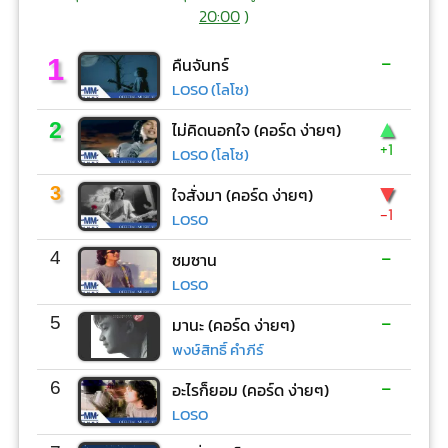
20:00
)
-
1
คืนจันทร์
LOSO (โลโซ)
▲
2
ไม่คิดนอกใจ (คอร์ด ง่ายๆ)
+1
LOSO (โลโซ)
▼
3
ใจสั่งมา (คอร์ด ง่ายๆ)
-1
LOSO
-
4
ซมซาน
LOSO
-
5
มานะ (คอร์ด ง่ายๆ)
พงษ์สิทธิ์ คำภีร์
-
6
อะไรก็ยอม (คอร์ด ง่ายๆ)
LOSO