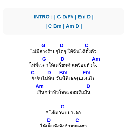
INTRO : |
G
D/F#
|
Em
D
|
|
C
Bm
|
Am
D
|
G
D
C
ไม่มีล
างร้ายๆใ
ดๆ ให้ฉันได้
ตั้งตัว
G
D
Am
ไม่มีเว
ลาให้เตรี
ยมตัวเตรียมหัวใ
จ
C
D
Bm
Em
ยังรับไม่
ทัน วัน
นี้ที่เจอรุนแ
รงไป
Am
D
เ
กินกว่าหัวใจจะยอมรับมั
น
G
* ได้มา
พบมาเจอ
D
C
ได้เ
ห็นจังจังด้วยส
องตา