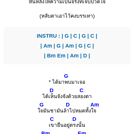
หันห
ลังให้ความเป็นจ
ริงที่เจ็บป
วดใจ
(หลับตาเอาไว้คงบรรเทา)
INSTRU : |
G
|
C
|
G
|
C
|
|
Am
|
G
|
Am
|
G
|
C
|
|
Bm
Em
|
Am
|
D
|
G
* ได้มา
พบมาเจอ
D
C
ได้เ
ห็นจังจังด้วยส
องตา
G
D
Am
ใ
จมันชามันล้
าไปหมดทั้งใ
จ
C
D
เ
ขายืนอยู่ต
รงนั้น
Bm
Em