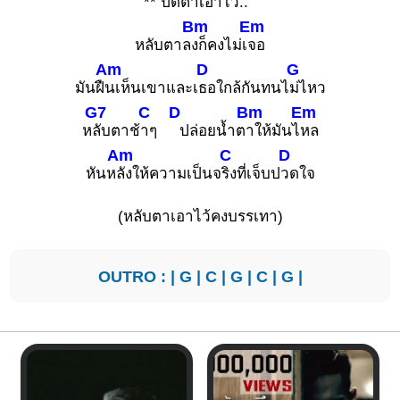
** ปิดตาเอาไ
ว้..
Bm
Em
หลับตาล
งก็คงไม่เ
จอ
Am
D
G
มันฝื
นเห็นเขาและเ
ธอใกล้กันทนไ
ม่ไหว
G7
C
D
Bm
Em
ห
ลับตาช้
าๆ
ปล่อยน้ำต
าให้มันไ
หล
Am
C
D
หันห
ลังให้ความเป็นจ
ริงที่เจ็บป
วดใจ
(หลับตาเอาไว้คงบรรเทา)
OUTRO : |
G
|
C
|
G
|
C
|
G
|