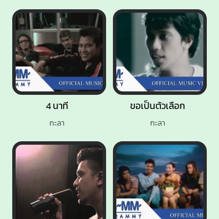
4 นาที
ขอเป็นตัวเลือก
กะลา
กะลา