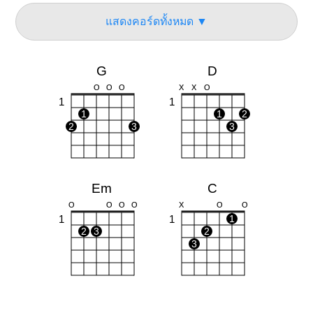
แสดงคอร์ดทั้งหมด ▼
G
D
O
O
O
X
X
O
1
1
1
1
2
2
3
3
Em
C
O
O
O
O
X
O
O
1
1
1
2
3
2
3
Bm
Am