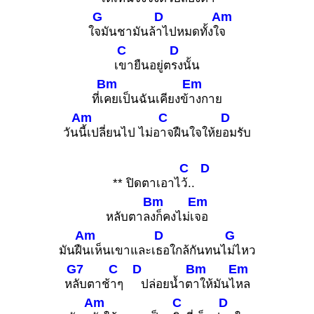
G
D
Am
ใ
จมันชามันล้
าไปหมดทั้งใ
จ
C
D
เ
ขายืนอยู่ต
รงนั้น
Bm
Em
ที่เ
คยเป็นฉันเคียงข้
างกาย
Am
C
D
วัน
นี้เปลี่ยนไป ไม่อ
าจฝืนใจให้ย
อมรับ
C
D
** ปิดตาเอาไ
ว้..
Bm
Em
หลับตาล
งก็คงไม่เ
จอ
Am
D
G
มันฝื
นเห็นเขาและเ
ธอใกล้กันทนไ
ม่ไหว
G7
C
D
Bm
Em
ห
ลับตาช้
าๆ
ปล่อยน้ำต
าให้มันไ
หล
Am
C
D