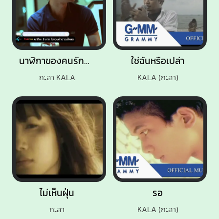
นาฬิกาของคนรักกัน
ใช่ฉันหรือเปล่า
กะลา KALA
KALA (กะลา)
ไม่เห็นฝุ่น
รอ
กะลา
KALA (กะลา)