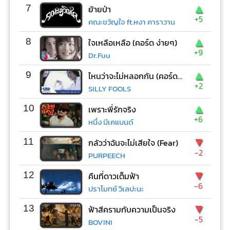
▲
7
ย้ายป่า
+5
คณะขวัญใจ ft.หงา คาราวาน
▲
8
ใจเหลือเหลือ (คอร์ด ง่ายๆ)
+9
Dr.Fuu
▲
9
ไหนว่าจะไม่หลอกกัน (คอร์ด ง่ายๆ)
+2
SILLY FOOLS
▲
10
เพราะพี่รักจริง
+6
หนึ่ง บีเคแบนด์
▼
11
กลัวว่าฉันจะไม่เสียใจ (Fear)
-2
PURPEECH
▼
12
คืนที่ดาวเต็มฟ้า
-6
ปราโมทย์ วิเลปะนะ
▼
13
ฟ้าสีครามกับความเป็นจริง
-5
BOVINI