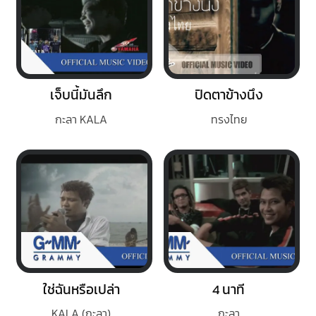
เจ็บนี้มันลึก
ปิดตาข้างนึง
กะลา KALA
ทรงไทย
ใช่ฉันหรือเปล่า
4 นาที
KALA (กะลา)
กะลา