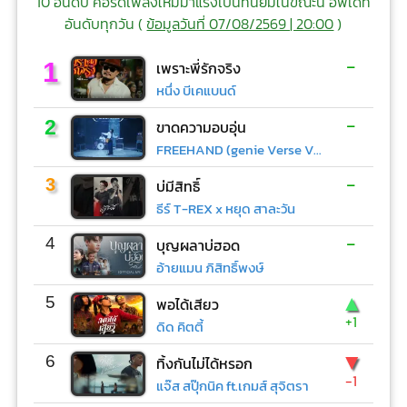
10 อันดับ คอร์ดเพลงใหม่มาแรงเป็นที่นิยมในขณะนี้ อัพเดท
อันดับทุกวัน (
ข้อมูลวันที่ 07/08/2569 | 20:00
)
-
1
เพราะพี่รักจริง
หนึ่ง บีเคแบนด์
-
2
ขาดความอบอุ่น
FREEHAND (genie Verse Vol.1)
-
3
บ่มีสิทธิ์
ธีร์ T-REX x หยุด สาละวัน
-
4
บุญผลาบ่ฮอด
อ้ายแมน ภิสิทธิ์พงษ์
▲
5
พอได้เสียว
+1
ดิด คิตตี้
▼
6
ทิ้งกันไม่ได้หรอก
-1
แจ๊ส สปุ๊กนิค ft.เกมส์ สุจิตรา