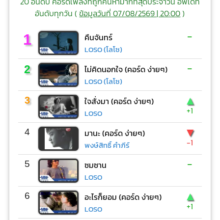
20 อันดับ คอร์ดเพลงที่ถูกค้นหามากที่สุดประจำวัน อัพเดท
อันดับทุกวัน (
ข้อมูลวันที่ 07/08/2569 | 20:00
)
-
1
คืนจันทร์
LOSO (โลโซ)
-
2
ไม่คิดนอกใจ (คอร์ด ง่ายๆ)
LOSO (โลโซ)
▲
3
ใจสั่งมา (คอร์ด ง่ายๆ)
+1
LOSO
▼
4
มานะ (คอร์ด ง่ายๆ)
-1
พงษ์สิทธิ์ คำภีร์
-
5
ซมซาน
LOSO
▲
6
อะไรก็ยอม (คอร์ด ง่ายๆ)
+1
LOSO