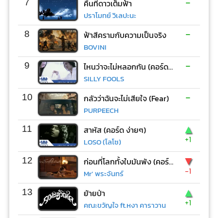
-
7
คืนที่ดาวเต็มฟ้า
ปราโมทย์ วิเลปะนะ
-
8
ฟ้าสีครามกับความเป็นจริง
BOVINI
-
9
ไหนว่าจะไม่หลอกกัน (คอร์ด ง่ายๆ)
SILLY FOOLS
-
10
กลัวว่าฉันจะไม่เสียใจ (Fear)
PURPEECH
▲
11
สาหัส (คอร์ด ง่ายๆ)
+1
LOSO (โลโซ)
▼
12
ก่อนที่โลกทั้งใบมันพัง (คอร์ด ง่ายๆ)
-1
Mr’ พระจันทร์
▲
13
ย้ายป่า
+1
คณะขวัญใจ ft.หงา คาราวาน