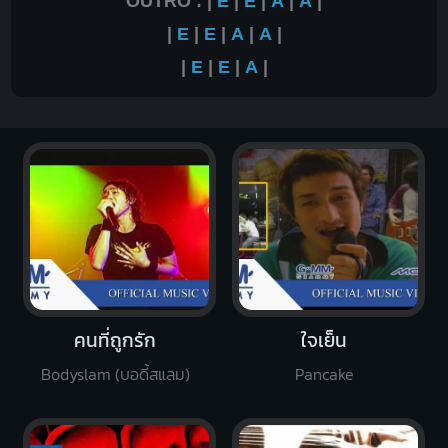
OUTRO : |
E
|
E
|
A
|
A
|
|
E
|
E
|
A
|
A
|
|
E
|
E
|
A
|
คนที่ถูกรัก
ใจเย็น
Bodyslam (บอดี้สแลม)
Pancake