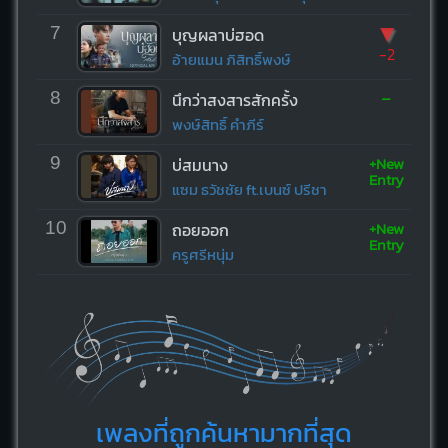
▼
7
บุญผลาบ่ฮอด
-2
อ้ายแมน ภิสิทธิ์พงษ์
-
8
นึกว่าสงสารสักครั้ง
พงษ์สิทธิ์ คำภีร์
+New
9
บ่สมนาง
Entry
แซม ธวัชชัย ft.เบนซ์ ปรีชา
+New
10
ถอยออก
Entry
ครูศรีหนุ่ม
เพลงที่ถูกค้นหามากที่สุด