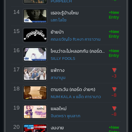
PURPEECH
+New
14
เธอจะรู้บ้างไหม
Entry
เสก โลโซ
+New
15
ย้ายป่า
Entry
คณะขวัญใจ ft.หงา คาราวาน
+New
16
ไหนว่าจะไม่หลอกกัน (คอร์ด ง่ายๆ)
Entry
SILLY FOOLS
▼
17
แพ้ทาง
-3
ลาบานูน
▼
18
ตามตะวัน (คอร์ด ง่ายๆ)
-8
NUM KALA x แอ๊ด คาราบาว
▼
19
แผลใหม่
-8
จินตหรา พูนลาภ
+New
20
งมงาย
Entry