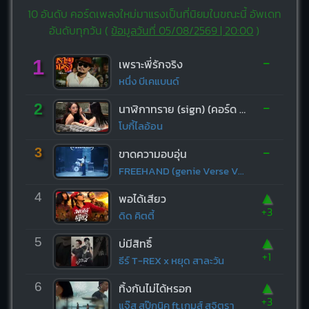
10 อันดับ คอร์ดเพลงใหม่มาแรงเป็นที่นิยมในขณะนี้ อัพเดท
อันดับทุกวัน (
ข้อมูลวันที่ 05/08/2569 | 20:00
)
-
1
เพราะพี่รักจริง
หนึ่ง บีเคแบนด์
-
2
นาฬิกาทราย (sign) (คอร์ด ง่ายๆ)
โบกี้ไลอ้อน
-
3
ขาดความอบอุ่น
FREEHAND (genie Verse Vol.1)
▲
4
พอได้เสียว
+3
ดิด คิตตี้
▲
5
บ่มีสิทธิ์
+1
ธีร์ T-REX x หยุด สาละวัน
▲
6
ทิ้งกันไม่ได้หรอก
+3
แจ๊ส สปุ๊กนิค ft.เกมส์ สุจิตรา