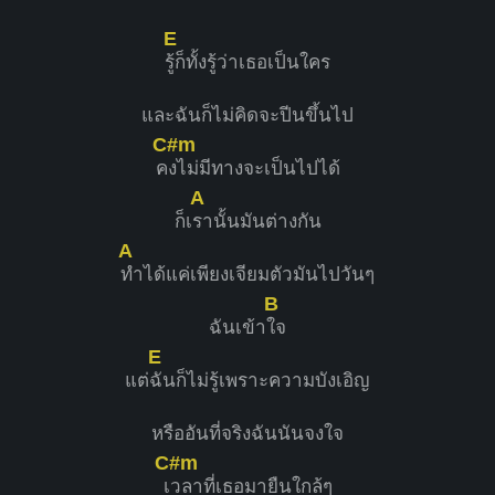
E
รู้ก็ทั้งรู้ว่าเธอเป็นใคร
และฉันก็ไม่คิดจะปีนขึ้นไป
C#m
ค
งไม่มีทางจะเป็นไปได้
A
ก็เ
รานั้นมันต่างกัน
A
ทำได้แค่เพียงเจียมตัวมันไปวันๆ
B
ฉันเข้า
ใจ
E
แต่
ฉันก็ไม่รู้เพราะความบังเอิญ
หรืออันที่จริงฉันนันจงใจ
C#m
เ
วลาที่เธอมายืนใกล้ๆ