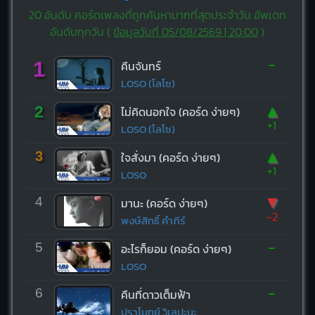
20 อันดับ คอร์ดเพลงที่ถูกค้นหามากที่สุดประจำวัน อัพเดท
อันดับทุกวัน (
ข้อมูลวันที่ 05/08/2569 | 20:00
)
-
1
คืนจันทร์
LOSO (โลโซ)
▲
2
ไม่คิดนอกใจ (คอร์ด ง่ายๆ)
+1
LOSO (โลโซ)
▲
3
ใจสั่งมา (คอร์ด ง่ายๆ)
+1
LOSO
▼
4
มานะ (คอร์ด ง่ายๆ)
-2
พงษ์สิทธิ์ คำภีร์
-
5
อะไรก็ยอม (คอร์ด ง่ายๆ)
LOSO
-
6
คืนที่ดาวเต็มฟ้า
ปราโมทย์ วิเลปะนะ