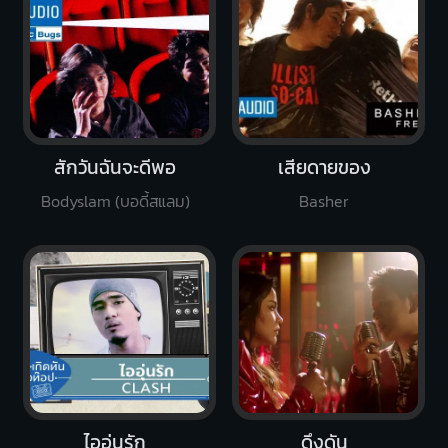
สักวันฉันจะดีพอ
เสียดายของ
Bodyslam (บอดี้สแลม)
Basher
ไออุ่นรัก
ดึงดัน