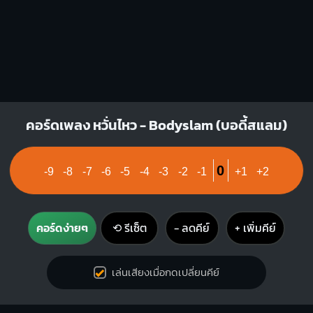
คอร์ดเพลง หวั่นไหว - Bodyslam (บอดี้สแลม)
0
-9
-8
-7
-6
-5
-4
-3
-2
-1
+1
+2
คอร์ดง่ายๆ
⟲ รีเซ็ต
− ลดคีย์
+ เพิ่มคีย์
เล่นเสียงเมื่อกดเปลี่ยนคีย์