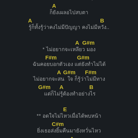
A
ก็
ยังเผลอไปสบตา
A
B
รู้ก็ทั้งรู้ว่าคงไม่มีปัญญา คงไม่มีห
วัง..
A
G#m
* ไม่อยากจะเห
ลียว
มอง
F#m
G#m
ฉันคอย
บอกตัวเอง แต่
ยังทำไม่ได้
A
G#m
F#m
ไม่อยากจะ
สน
ใจ ก็รู้ว่าไ
ม่มีทาง
G#m
A
B
แต่ก็ไม่
รู้ต้องทำอย่าง
ไร
E
** อดใจไม่ไ
หวเมื่อได้พบหน้า
C#m
ยิ่งเธอส่ง
ยิ้มคืนมายังหวั่นไหว