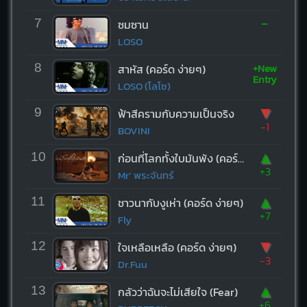
-
7
ซมซาน
LOSO
+New
8
สาหัส (คอร์ด ง่ายๆ)
Entry
LOSO (โลโซ)
▼
9
ฟ้าสีครามกับความเป็นจริง
-1
BOVINI
▲
10
ก่อนที่โลกทั้งใบมันพัง (คอร์ด ง่ายๆ)
+3
Mr’ พระจันทร์
▲
11
ชาวนากับงูเห่า (คอร์ด ง่ายๆ)
+7
Fly
▼
12
ใจเหลือเหลือ (คอร์ด ง่ายๆ)
-3
Dr.Fuu
▲
13
กลัวว่าฉันจะไม่เสียใจ (Fear)
+6