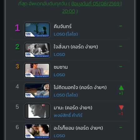
ที่สุด อัพเดทอันดับทุกวัน (
ข้อมูลวันที่ 05/08/2569 |
20:00
)
-
1
คืนจันทร์
LOSO (โลโซ)
-
2
ใจสั่งมา (คอร์ด ง่ายๆ)
LOSO
-
3
ซมซาน
LOSO
▲
4
ไม่คิดนอกใจ (คอร์ด ง่ายๆ)
+1
LOSO (โลโซ)
▼
5
มานะ (คอร์ด ง่ายๆ)
-1
พงษ์สิทธิ์ คำภีร์
-
6
อะไรก็ยอม (คอร์ด ง่ายๆ)
LOSO