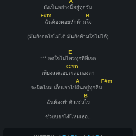
A
ยังเป็นอย่าง
นี้อยู่ทุกวัน
F#m
B
ฉันต้องคอยหักห้าม
ใจ
(มันยังอดใจไม่ได้ มันยังห้ามใจไม่ได้)
E
*** อดใจไม่ไ
หวทุกทีที่เจอ
C#m
เพียงแค่แอบเ
ผลอมองตา
A
F#m
จะผิดไหม เก็บเอาไป
ฝันอยู่ทุกคืน
B
ฉันต้องทำตัวเช่น
ไร
ช่วยบอกได้ไหมเธอ..