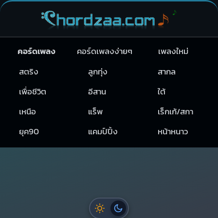
คอร์ดเพลง
คอร์ดเพลงง่ายๆ
เพลงใหม่
สตริง
ลูกทุ่ง
สากล
เพื่อชีวิต
อีสาน
ใต้
เหนือ
แร็พ
เร็กเก้/สกา
ยุค90
แคมป์ปิ้ง
หน้าหนาว