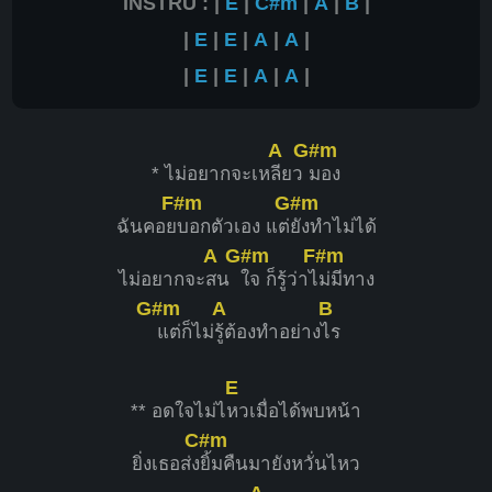
INSTRU : |
E
|
C#m
|
A
|
B
|
|
E
|
E
|
A
|
A
|
|
E
|
E
|
A
|
A
|
A
G#m
* ไม่อยากจะเห
ลียว
มอง
F#m
G#m
ฉันคอย
บอกตัวเอง แต่
ยังทำไม่ได้
A
G#m
F#m
ไม่อยากจะ
สน
ใจ ก็รู้ว่าไ
ม่มีทาง
G#m
A
B
แต่ก็ไม่
รู้ต้องทำอย่าง
ไร
E
** อดใจไม่ไ
หวเมื่อได้พบหน้า
C#m
ยิ่งเธอส่ง
ยิ้มคืนมายังหวั่นไหว