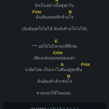
A
ยังเป็นอย่าง
นี้อยู่ทุกวัน
F#m
B
ฉันต้องคอยหักห้าม
ใจ
(มันยังอดใจไม่ได้ มันยังห้ามใจไม่ได้)
E
*** อดใจไม่ไ
หวทุกทีที่เจอ
C#m
เพียงแค่แอบเ
ผลอมองตา
A
F#m
จะผิดไหม เก็บเอาไป
ฝันอยู่ทุกคืน
B
ฉันต้องทำตัวเช่น
ไร
ช่วยบอกได้ไหมเธอ..