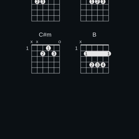
2
3
1
2
3
C#m
B
X
X
O
X
1
1
1
2
3
1
1
2
3
4
G#m
F#m
4
1
1
1
1
1
1
1
1
1
3
4
3
4