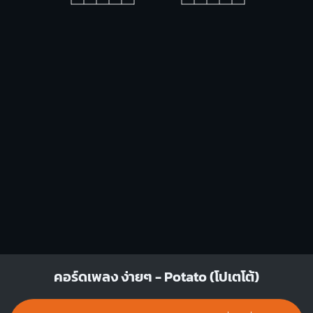
Bm
A
X
X
O
O
1
1
1
1
1
2
3
2
3
4
Bb
C
X
X
O
X
O
O
1
1
1
1
2
3
4
3
Dm
คอร์ดเพลง ง่ายๆ - Potato (โปเตโต้)
X
X
O
1
1
2