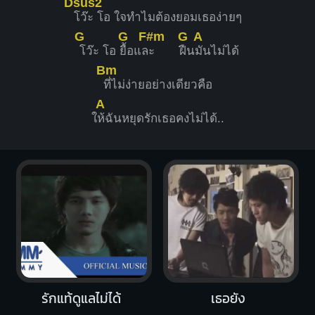
Dsus2
โว๊ะ โอ ใจทำไมต้องยอมเธอง่ายๆ
G
G
F#m
G
A
โว๊ะ โอ
ยื้อแล
ะ
ฝืน
มันไม่ได้
Bm
ที่ไม่ง่ายอย่างเดียวคือ
A
ใ
ห้ฉันหยุดรักเธอคงไม่ได้..
รักแท้ดูแลไม่ได้
เธอยัง