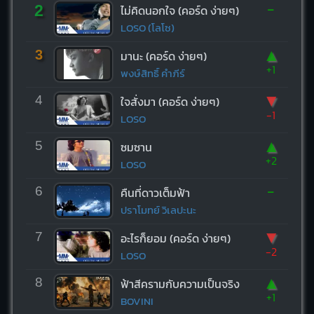
-
2
ไม่คิดนอกใจ (คอร์ด ง่ายๆ)
LOSO (โลโซ)
▲
3
มานะ (คอร์ด ง่ายๆ)
+1
พงษ์สิทธิ์ คำภีร์
▼
4
ใจสั่งมา (คอร์ด ง่ายๆ)
-1
LOSO
▲
5
ซมซาน
+2
LOSO
-
6
คืนที่ดาวเต็มฟ้า
ปราโมทย์ วิเลปะนะ
▼
7
อะไรก็ยอม (คอร์ด ง่ายๆ)
-2
LOSO
▲
8
ฟ้าสีครามกับความเป็นจริง
+1
BOVINI