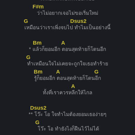
F#m
ว่าไม่อยากเจอไม่ขอเริ่มใหม่
G
Dsus2
เหมือนว่าเราเพิ่งจบไป
ทำไมเป็นอย่างนี้
Bm
A
* แ
ล้วก็ยอมอีก
ตอนสุดท้ายก็โดนอีก
G
ทำเหมือนใจไม่เคยจะถูกใจเธอทำร้าย
Bm
A
G
รู้
ก็ยอมอีก
ตอนสุดท้ายก็โดน
อีก
A
ทั้งที่เราควรห
ลีกให้ไกล
Dsus2
**
โว๊ะ โอ ใจทำไมต้องยอมเธอง่ายๆ
G
โว๊ะ โอ ทำยังไงก็ฝืนไว้ไม่ได้