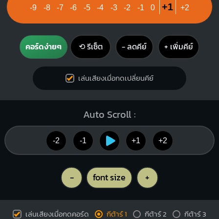
+1
-9
-8
-7
-6
-5
-4
-3
-2
-1
0
+2
3
คอร์ดง่ายๆ
⟲ รีเซ็ต
− ลดคีย์
+ เพิ่มคีย์
เล่นเสียงเมื่อกดเปลี่ยนคีย์
Auto Scroll :
-2
-1
+1
+2
-
font size
+
เล่นเสียงเมื่อกดคอร์ด
กีต้าร์ 1
กีต้าร์ 2
กีต้าร์ 3