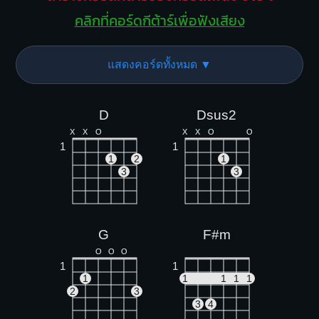
คลิกที่คอร์ดกีต้าร์เพื่อฟังเสียง
แสดงคอร์ดทั้งหมด ▼
D
Dsus2
X
X
O
X
X
O
O
1
1
1
2
1
3
3
G
F#m
O
O
O
1
1
1
1
1
1
1
2
3
3
4