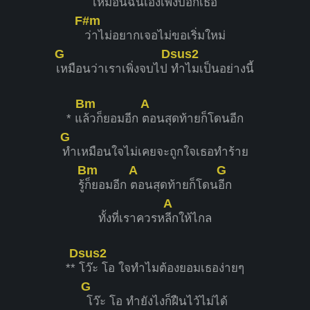
เ
หมือนฉันเองเพิ่งบอกเธอ
F#m
ว่าไม่อยากเจอไม่ขอเริ่มใหม่
G
Dsus2
เหมือนว่าเราเพิ่งจบไป
ทำไมเป็นอย่างนี้
Bm
A
* แ
ล้วก็ยอมอีก
ตอนสุดท้ายก็โดนอีก
G
ทำเหมือนใจไม่เคยจะถูกใจเธอทำร้าย
Bm
A
G
รู้
ก็ยอมอีก
ตอนสุดท้ายก็โดน
อีก
A
ทั้งที่เราควรห
ลีกให้ไกล
Dsus2
**
โว๊ะ โอ ใจทำไมต้องยอมเธอง่ายๆ
G
โว๊ะ โอ ทำยังไงก็ฝืนไว้ไม่ได้