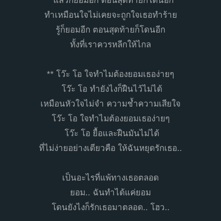
* แล้วก็ยอมอีก ตอนสุดท้ายก็โดนอีก
ทำเหมือนใจไม่เคยจะถูกใจเธอทำร้าย
รู้ก็ยอมอีก ตอนสุดท้ายก็โดนอีก
ทั้งที่เราควรหลีกให้ไกล
** โว๊ะ โอ ใจทำไมต้องยอมเธอง่ายๆ
โว๊ะ โอ ทำยังไงก็ฝืนไว้ไม่ได้
เหมือนหัวใจไม่จำ ความช้ำความเสียใจ
โว๊ะ โอ ใจทำไมต้องยอมเธอง่ายๆ
โว๊ะ โอ ยื้อและฝืนมันไม่ได้
ที่ไม่ง่ายอย่างเดียวคือ ให้ฉันหยุดรักเธอ..
เป็นอะไรที่แพ้ทางเธอตลอด
ยอม.. ฉันทำได้แค่ยอม
โดนยังไงก็รักเธอมาตลอด.. โฮว..