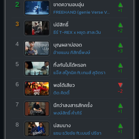
▲
2
ขาดความอบอุ่น
+1
FREEHAND (genie Verse Vol.1)
▲
3
บ่มีสิทธิ์
+2
ธีร์ T-REX x หยุด สาละวัน
▲
4
บุญผลาบ่ฮอด
+3
อ้ายแมน ภิสิทธิ์พงษ์
▲
5
ทิ้งกันไม่ได้หรอก
+1
แจ๊ส สปุ๊กนิค ft.เกมส์ สุจิตรา
▼
6
พอได้เสียว
-2
ดิด คิตตี้
▲
7
นึกว่าสงสารสักครั้ง
+1
พงษ์สิทธิ์ คำภีร์
▲
8
บ่สมนาง
+1
แซม ธวัชชัย ft.เบนซ์ ปรีชา