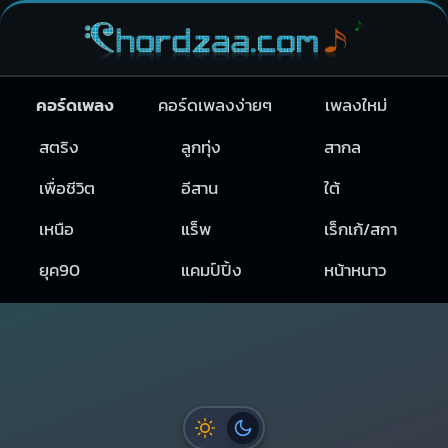
คอร์ดเพลง
คอร์ดเพลงง่ายๆ
เพลงใหม่
สตริง
ลูกทุ่ง
สากล
เพื่อชีวิต
อีสาน
ใต้
เหนือ
แร็พ
เร็กเก้/สกา
ยุค90
แคมป์ปิ้ง
หน้าหนาว