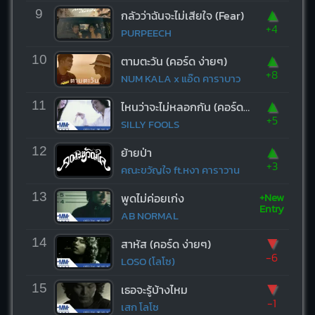
▲
9
กลัวว่าฉันจะไม่เสียใจ (Fear)
+4
PURPEECH
▲
10
ตามตะวัน (คอร์ด ง่ายๆ)
+8
NUM KALA x แอ๊ด คาราบาว
▲
11
ไหนว่าจะไม่หลอกกัน (คอร์ด ง่ายๆ)
+5
SILLY FOOLS
▲
12
ย้ายป่า
+3
คณะขวัญใจ ft.หงา คาราวาน
+New
13
พูดไม่ค่อยเก่ง
Entry
AB NORMAL
▼
14
สาหัส (คอร์ด ง่ายๆ)
-6
LOSO (โลโซ)
▼
15
เธอจะรู้บ้างไหม
-1
เสก โลโซ