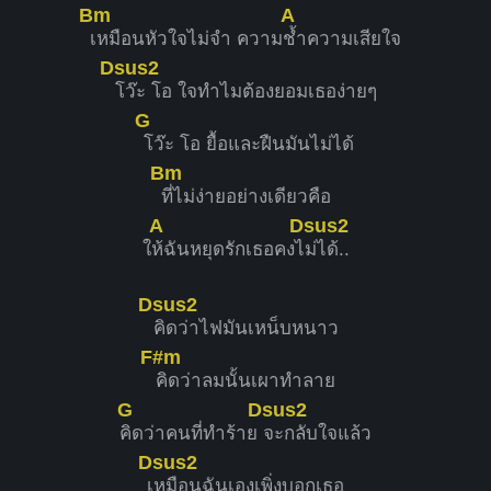
Bm
A
เหมือนหัวใจไม่จำ ความ
ช้ำความเสียใจ
Dsus2
โว๊ะ โอ ใจทำไมต้องยอมเธอง่ายๆ
G
โว๊ะ โอ ยื้อและฝืนมันไม่ได้
Bm
ที่ไม่ง่ายอย่างเดียวคือ
A
Dsus2
ใ
ห้ฉันหยุดรักเธอคงไ
ม่ได้..
Dsus2
คิดว่าไฟมันเหน็บหนาว
F#m
คิดว่าลมนั้นเผาทำลาย
G
Dsus2
คิดว่าคนที่ทำร้าย
จะกลับใจแล้ว
Dsus2
เ
หมือนฉันเองเพิ่งบอกเธอ