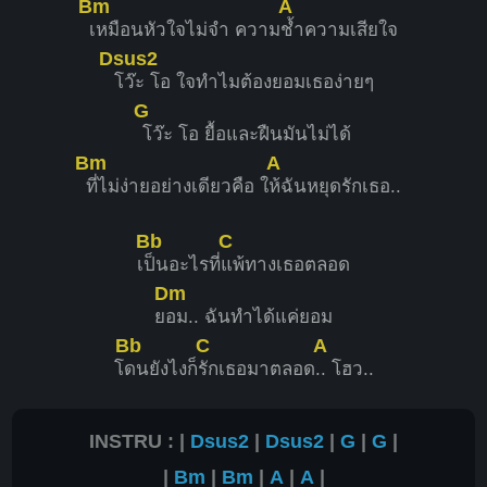
Bm
A
เหมือนหัวใจไม่จำ ความ
ช้ำความเสียใจ
Dsus2
โว๊ะ โอ ใจทำไมต้องยอมเธอง่ายๆ
G
โว๊ะ โอ ยื้อและฝืนมันไม่ได้
Bm
A
ที่ไม่ง่ายอย่างเดียวคือ ใ
ห้ฉันหยุดรักเธอ..
Bb
C
เ
ป็นอะไรที่
แพ้ทางเธอตลอด
Dm
ย
อม.. ฉันทำได้แค่ยอม
Bb
C
A
โ
ดนยังไงก็
รักเธอมาตลอด
.. โฮว..
INSTRU : |
Dsus2
|
Dsus2
|
G
|
G
|
|
Bm
|
Bm
|
A
|
A
|