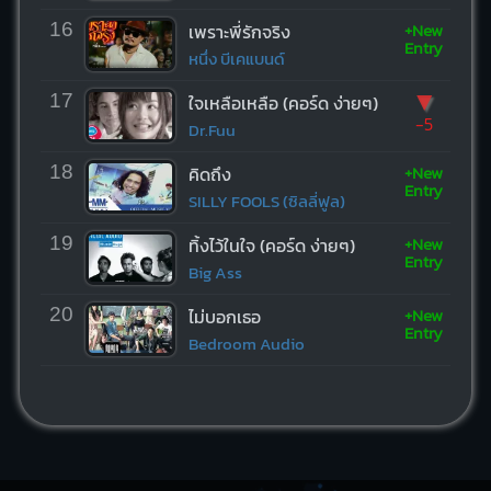
+New
16
เพราะพี่รักจริง
Entry
หนึ่ง บีเคแบนด์
▼
17
ใจเหลือเหลือ (คอร์ด ง่ายๆ)
-5
Dr.Fuu
+New
18
คิดถึง
Entry
SILLY FOOLS (ซิลลี่ฟูล)
+New
19
ทิ้งไว้ในใจ (คอร์ด ง่ายๆ)
Entry
Big Ass
+New
20
ไม่บอกเธอ
Entry
Bedroom Audio