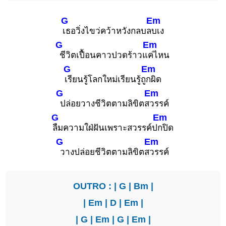
G
Em
เธอวิ่งไขว่คว้าหวังกลบล
บเง
G
Em
ชีวิตเปื้อนคาวปวดร้าวแ
ค่ไหน
G
Em
เรียนรู้โลกใหม่เรียนรู้ถู
กผิด
G
Em
ปล่อยวางชีวิตตามลิขิตส
วรรค์
G
Em
ลืมความใฝ่ฝันเพราะสวรรค์ป
กปิด
G
Em
วางปล่อยชีวิตตามลิขิตส
วรรค์
OUTRO : |
G
|
Bm
|
|
Em
|
D
|
Em
|
|
G
|
Em
|
G
|
Em
|