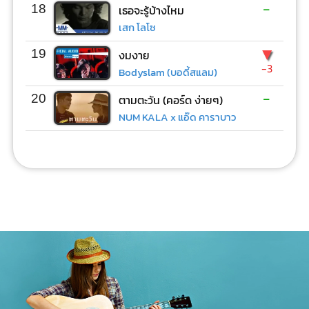
-
18
เธอจะรู้บ้างไหม
เสก โลโซ
▼
19
งมงาย
-3
Bodyslam (บอดี้สแลม)
-
20
ตามตะวัน (คอร์ด ง่ายๆ)
NUM KALA x แอ๊ด คาราบาว