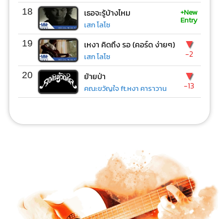
+New
18
เธอจะรู้บ้างไหม
Entry
เสก โลโซ
▼
19
เหงา คิดถึง รอ (คอร์ด ง่ายๆ)
-2
เสก โลโซ
▼
20
ย้ายป่า
-13
คณะขวัญใจ ft.หงา คาราวาน