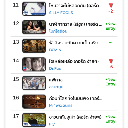
▼
11
ไหนว่าจะไม่หลอกกัน (คอร์ด ง่ายๆ)
-2
SILLY FOOLS
+New
12
นาฬิกาทราย (sign) (คอร์ด ง่ายๆ)
Entry
โบกี้ไลอ้อน
-
13
ฟ้าสีครามกับความเป็นจริง
BOVINI
▼
14
ใจเหลือเหลือ (คอร์ด ง่ายๆ)
-6
Dr.Fuu
+New
15
แพ้ทาง
Entry
ลาบานูน
-
16
ก่อนที่โลกทั้งใบมันพัง (คอร์ด ง่ายๆ)
Mr’ พระจันทร์
+New
17
ชาวนากับงูเห่า (คอร์ด ง่ายๆ)
Entry
Fly