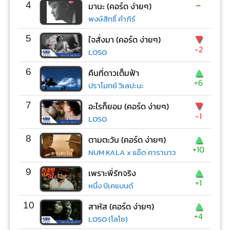
-
4
มานะ (คอร์ด ง่ายๆ)
พงษ์สิทธิ์ คำภีร์
▼
5
ใจสั่งมา (คอร์ด ง่ายๆ)
-2
LOSO
▲
6
คืนที่ดาวเต็มฟ้า
+6
ปราโมทย์ วิเลปะนะ
▼
7
อะไรก็ยอม (คอร์ด ง่ายๆ)
-1
LOSO
▲
8
ตามตะวัน (คอร์ด ง่ายๆ)
+10
NUM KALA x แอ๊ด คาราบาว
▲
9
เพราะพี่รักจริง
+1
หนึ่ง บีเคแบนด์
▲
10
สาหัส (คอร์ด ง่ายๆ)
+4
LOSO (โลโซ)