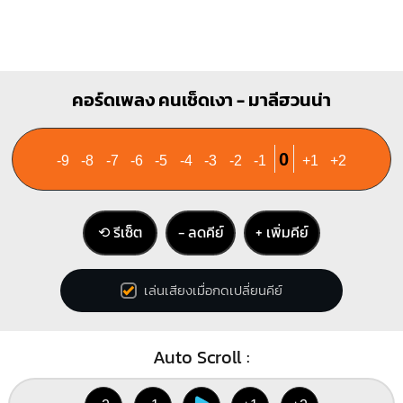
คอร์ดเพลง คนเช็ดเงา - มาลีฮวนน่า
0
-9
-8
-7
-6
-5
-4
-3
-2
-1
+1
+2
⟲ รีเซ็ต
− ลดคีย์
+ เพิ่มคีย์
เล่นเสียงเมื่อกดเปลี่ยนคีย์
Auto Scroll :