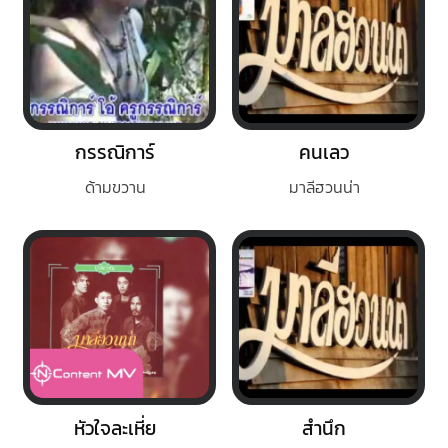
กรรณิการ์
คนเลว
ด้ามขวาน
มาลีฮวนน่า
หัวใจละเหี่ย
สำนึก