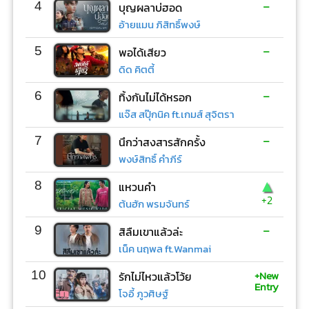
-
4
บุญผลาบ่ฮอด
อ้ายแมน ภิสิทธิ์พงษ์
-
5
พอได้เสียว
ดิด คิตตี้
-
6
ทิ้งกันไม่ได้หรอก
แจ๊ส สปุ๊กนิค ft.เกมส์ สุจิตรา
-
7
นึกว่าสงสารสักครั้ง
พงษ์สิทธิ์ คำภีร์
▲
8
แหวนคำ
+2
ต้นฮัก พรมจันทร์
-
9
สิลืมเขาแล้วล่ะ
เน็ค นฤพล ft.Wanmai
+New
10
รักไม่ไหวแล้วโว้ย
Entry
โจอี้ ภูวศิษฐ์