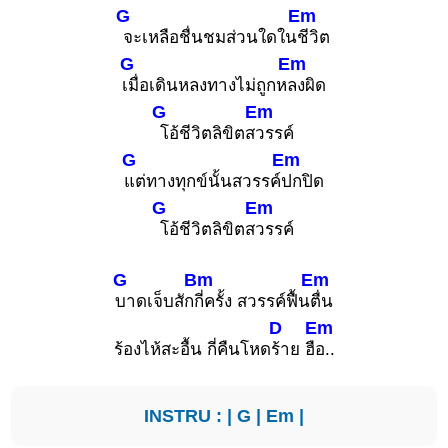
G
Em
จะเหลือชื่นชมส่วนใดใน
ชีวิต
G
Em
เมื่อเดินหลงทางไม่ถูกห
ลงผิด
G
Em
โอ้ชีวิตลิขิตส
วรรค์
G
Em
แต่ทางทุกข์นั้นสวรรค์
ปกปิด
G
Em
โอ้ชีวิตลิขิตส
วรรค์
G
Bm
Em
บาดเจ็บสัก
กี่ครั้ง สวรรค์ฟื้น
ตื่น
D
Em
ร้องไห้สะอื้น กี่คืนโหด
ร้าย ฮื
อ..
INSTRU : |
G
|
Em
|