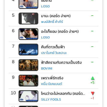
ซมซาน
LOSO
-
5
มานะ (คอร์ด ง่ายๆ)
พงษ์สิทธิ์ คำภีร์
-
6
อะไรก็ยอม (คอร์ด ง่ายๆ)
LOSO
-
7
คืนที่ดาวเต็มฟ้า
ปราโมทย์ วิเลปะนะ
-
8
ฟ้าสีครามกับความเป็นจริง
BOVINI
▲
9
เพราะพี่รักจริง
+5
หนึ่ง บีเคแบนด์
▼
10
ไหนว่าจะไม่หลอกกัน (คอร์ด ง่ายๆ)
-1
SILLY FOOLS