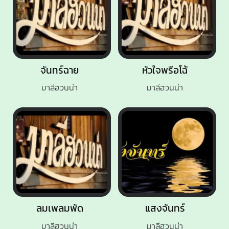
จันทร์ฉาย
หัวใจพรือโฉ้
มาลีฮวนน่า
มาลีฮวนน่า
ลมเพลมพัด
แสงจันทร์
มาลีฮวนน่า
มาลีฮวนน่า