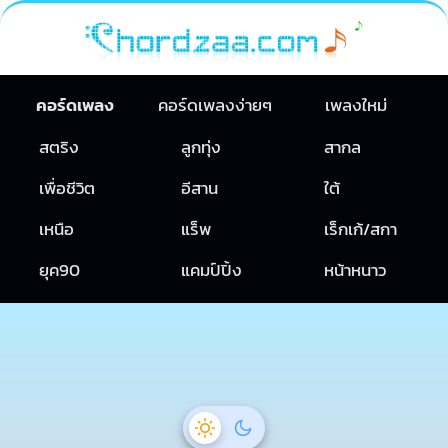
คอร์ดเพลง
คอร์ดเพลงง่ายๆ
เพลงใหม่
สตริง
ลูกทุ่ง
สากล
เพื่อชีวิต
อีสาน
ใต้
เหนือ
แร็พ
เร็กเก้/สกา
ยุค90
แคมป์ปิ้ง
หน้าหนาว