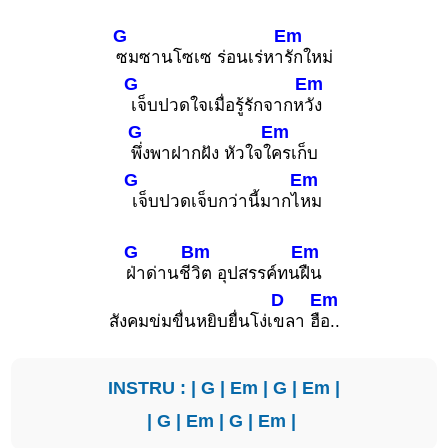
G
Em
ซมซานโซเซ ร่อนเร่หา
รักใหม่
G
Em
เจ็บปวดใจเมื่อรู้รักจากห
วัง
G
Em
พึ่งพาฝากฝัง หัวใจใ
ครเก็บ
G
Em
เจ็บปวดเจ็บกว่านี้มากไ
หม
G
Bm
Em
ฝ่าด่านชี
วิต อุปสรรค์ทน
ฝืน
D
Em
สังคมข่มขื่นหยิบยื่นโง่เ
ขลา ฮื
อ..
INSTRU : |
G
|
Em
|
G
|
Em
|
|
G
|
Em
|
G
|
Em
|