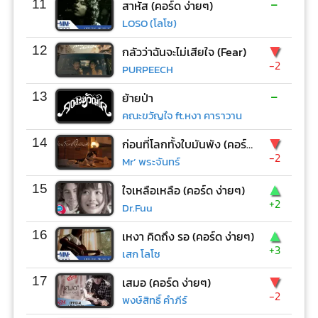
-
11
สาหัส (คอร์ด ง่ายๆ)
LOSO (โลโซ)
▼
12
กลัวว่าฉันจะไม่เสียใจ (Fear)
-2
PURPEECH
-
13
ย้ายป่า
คณะขวัญใจ ft.หงา คาราวาน
▼
14
ก่อนที่โลกทั้งใบมันพัง (คอร์ด ง่ายๆ)
-2
Mr’ พระจันทร์
▲
15
ใจเหลือเหลือ (คอร์ด ง่ายๆ)
+2
Dr.Fuu
▲
16
เหงา คิดถึง รอ (คอร์ด ง่ายๆ)
+3
เสก โลโซ
▼
17
เสมอ (คอร์ด ง่ายๆ)
-2
พงษ์สิทธิ์ คำภีร์