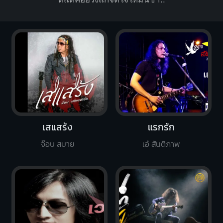
เสแสร้ง
แรกรัก
จ๊อบ สบาย
เอ๋ สันติภาพ