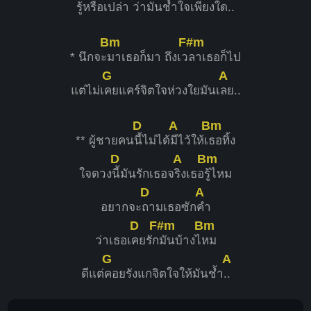
รู้หรือเ
ปล่า ว่า
มันช้ำใจเ
พียงใด..
Bm
F#m
* นึกจะ
มาเธอก็มา ถึงเว
ลาเธอก็ไป
G
A
แต่ไม่เ
คยแคร์จิตใจห่วงใยมันเ
ลย..
D
A
Bm
** ผู้ชายคน
นี้ไม่ได้
มีไว้ให้เ
ธอทิ้ง
D
A
Bm
ใจดวง
นี้มันรักเธอจ
ริงเธอ
รู้ไหม
D
A
อยากจะ
ถามเธอซัก
คำ
D
F#m
Bm
ว่าเธอเ
คยรัก
มันบ้างไ
หม
G
A
ดีแต่
คอยรังแกจิตใจให้มันช้ำ
..