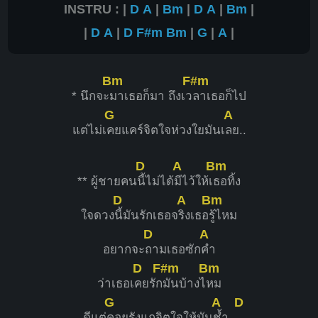
INSTRU : |
D
A
|
Bm
|
D
A
|
Bm
|
|
D
A
|
D
F#m
Bm
|
G
|
A
|
Bm
F#m
* นึกจะ
มาเธอก็มา ถึงเว
ลาเธอก็ไป
G
A
แต่ไม่เ
คยแคร์จิตใจห่วงใยมันเ
ลย..
D
A
Bm
** ผู้ชายคน
นี้ไม่ได้
มีไว้ให้เ
ธอทิ้ง
D
A
Bm
ใจดวง
นี้มันรักเธอจ
ริงเธอ
รู้ไหม
D
A
อยากจะ
ถามเธอซัก
คำ
D
F#m
Bm
ว่าเธอเ
คยรัก
มันบ้างไ
หม
G
A
D
ดีแต่
คอยรังแกจิตใจให้มัน
ช้ำ..