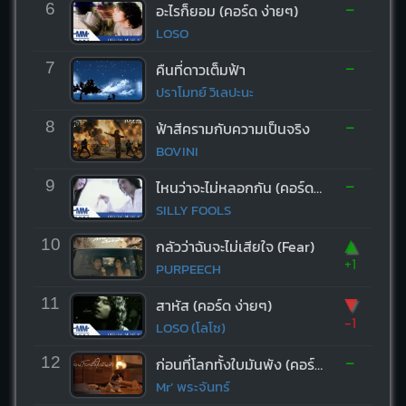
-
6
อะไรก็ยอม (คอร์ด ง่ายๆ)
LOSO
-
7
คืนที่ดาวเต็มฟ้า
ปราโมทย์ วิเลปะนะ
-
8
ฟ้าสีครามกับความเป็นจริง
BOVINI
-
9
ไหนว่าจะไม่หลอกกัน (คอร์ด ง่ายๆ)
SILLY FOOLS
▲
10
กลัวว่าฉันจะไม่เสียใจ (Fear)
+1
PURPEECH
▼
11
สาหัส (คอร์ด ง่ายๆ)
-1
LOSO (โลโซ)
-
12
ก่อนที่โลกทั้งใบมันพัง (คอร์ด ง่ายๆ)
Mr’ พระจันทร์