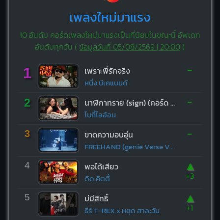
เพลงใหม่มาแรง
10 อันดับ คอร์ดเพลงใหม่มาแรงเป็นที่นิยมในขณะนี้ อัพเดท
อันดับทุกวัน (
ข้อมูลวันที่ 05/08/2569 | 20:00
)
-
1
เพราะพี่รักจริง
หนึ่ง บีเคแบนด์
-
2
นาฬิกาทราย (sign) (คอร์ด ง่ายๆ)
โบกี้ไลอ้อน
-
3
ขาดความอบอุ่น
FREEHAND (genie Verse Vol.1)
▲
4
พอได้เสียว
+3
ดิด คิตตี้
▲
5
บ่มีสิทธิ์
+1
ธีร์ T-REX x หยุด สาละวัน