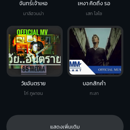
จันทร์เจ้าเหอ
เหงา คิดถึง รอ
มาลีฮวนน่า
เสก โลโซ
วัยอันตราย
บอกสักคำ
ไก่ ภูผาชน
กะลา
แสดงเพิ่มเติม