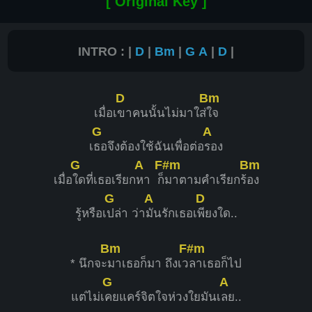
[ Original Key ]
INTRO : |
D
|
Bm
|
G
A
|
D
|
D
Bm
เมื่อเ
ขาคนนั้นไม่มาใส่
ใจ
G
A
เ
ธอจึงต้องใช้ฉันเพื่อต่อ
รอง
G
A
F#m
Bm
เมื่อ
ใดที่เธอเรียก
หา ก็
มาตามคำเรียกร้
อง
G
A
D
รู้หรือเ
ปล่า ว่า
มันรักเธอเ
พียงใด..
Bm
F#m
* นึกจะ
มาเธอก็มา ถึงเว
ลาเธอก็ไป
G
A
แต่ไม่เ
คยแคร์จิตใจห่วงใยมันเ
ลย..