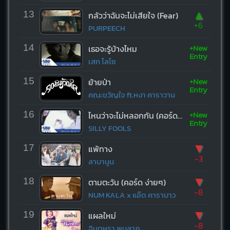
▲
13
กลัวว่าฉันจะไม่เสียใจ (Fear)
+6
PURPEECH
+New
14
เธอจะรู้บ้างไหม
Entry
เสก โลโซ
+New
15
ย้ายป่า
Entry
คณะขวัญใจ ft.หงา คาราวาน
+New
16
ไหนว่าจะไม่หลอกกัน (คอร์ด ง่ายๆ)
Entry
SILLY FOOLS
▼
17
แพ้ทาง
-3
ลาบานูน
▼
18
ตามตะวัน (คอร์ด ง่ายๆ)
-8
NUM KALA x แอ๊ด คาราบาว
▼
19
แผลใหม่
-8
จินตหรา พูนลาภ