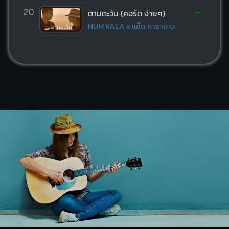
-
20
ตามตะวัน (คอร์ด ง่ายๆ)
NUM KALA x แอ๊ด คาราบาว