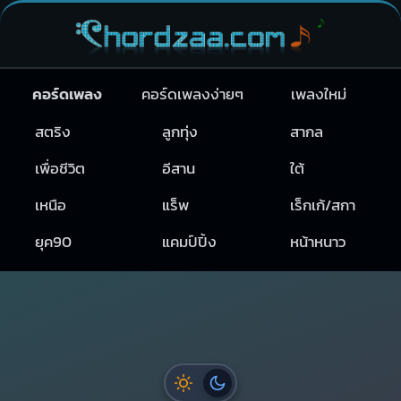
คอร์ดเพลง
คอร์ดเพลงง่ายๆ
เพลงใหม่
สตริง
ลูกทุ่ง
สากล
เพื่อชีวิต
อีสาน
ใต้
เหนือ
แร็พ
เร็กเก้/สกา
ยุค90
แคมป์ปิ้ง
หน้าหนาว