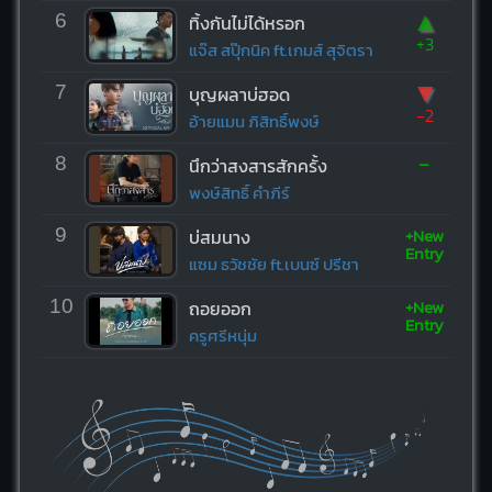
▲
6
ทิ้งกันไม่ได้หรอก
+3
แจ๊ส สปุ๊กนิค ft.เกมส์ สุจิตรา
▼
7
บุญผลาบ่ฮอด
-2
อ้ายแมน ภิสิทธิ์พงษ์
-
8
นึกว่าสงสารสักครั้ง
พงษ์สิทธิ์ คำภีร์
+New
9
บ่สมนาง
Entry
แซม ธวัชชัย ft.เบนซ์ ปรีชา
+New
10
ถอยออก
Entry
ครูศรีหนุ่ม