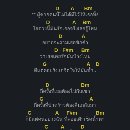
D
A
Bm
** ผู้ชายคน
นี้ไม่ได้
มีไว้ให้เ
ธอทิ้ง
D
A
Bm
ใจดวง
นี้มันรักเธอจ
ริงเธอ
รู้ไหม
D
A
อยากจะ
ถามเธอซัก
คำ
D
F#m
Bm
ว่าเธอเ
คยรัก
มันบ้างไ
หม
G
A
D
ดีแต่
คอยรังแกจิตใจให้มัน
ช้ำ..
D
Bm
กี่ค
รั้งที่เธอต้องไปกับเ
ขา
G
A
กี่ค
รั้งที่ปวดร้าวต้องคืนกลับ
มา
G
A
F#m
Bm
ก็
มีแต่คนอย่าง
ฉัน ที่ค
อยเฝ้าเช็ดน้ำ
ตา
G
A
D