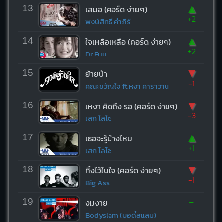
▲
13
เสมอ (คอร์ด ง่ายๆ)
+2
พงษ์สิทธิ์ คำภีร์
▲
14
ใจเหลือเหลือ (คอร์ด ง่ายๆ)
+2
Dr.Fuu
▼
15
ย้ายป่า
-1
คณะขวัญใจ ft.หงา คาราวาน
▼
16
เหงา คิดถึง รอ (คอร์ด ง่ายๆ)
-3
เสก โลโซ
▲
17
เธอจะรู้บ้างไหม
+1
เสก โลโซ
▼
18
ทิ้งไว้ในใจ (คอร์ด ง่ายๆ)
-1
Big Ass
-
19
งมงาย
Bodyslam (บอดี้สแลม)