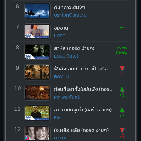
-
6
คืนที่ดาวเต็มฟ้า
ปราโมทย์ วิเลปะนะ
-
7
ซมซาน
LOSO
+New
8
สาหัส (คอร์ด ง่ายๆ)
Entry
LOSO (โลโซ)
▼
9
ฟ้าสีครามกับความเป็นจริง
-1
BOVINI
▲
10
ก่อนที่โลกทั้งใบมันพัง (คอร์ด ง่ายๆ)
+3
Mr’ พระจันทร์
▲
11
ชาวนากับงูเห่า (คอร์ด ง่ายๆ)
+7
Fly
▼
12
ใจเหลือเหลือ (คอร์ด ง่ายๆ)
-3
Dr.Fuu