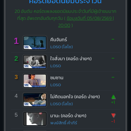
คอร์ดยอดนิยมประจำวัน
20 อันดับ คอร์ดเพลงยอดนิยมประจำวันที่มีผู้เข้าชมมาก
ที่สุด อัพเดทอันดับทุกวัน (
ข้อมูลวันที่ 05/08/2569 |
20:00
)
-
1
คืนจันทร์
LOSO (โลโซ)
-
2
ใจสั่งมา (คอร์ด ง่ายๆ)
LOSO
-
3
ซมซาน
LOSO
▲
4
ไม่คิดนอกใจ (คอร์ด ง่ายๆ)
+1
LOSO (โลโซ)
▼
5
มานะ (คอร์ด ง่ายๆ)
-1
พงษ์สิทธิ์ คำภีร์