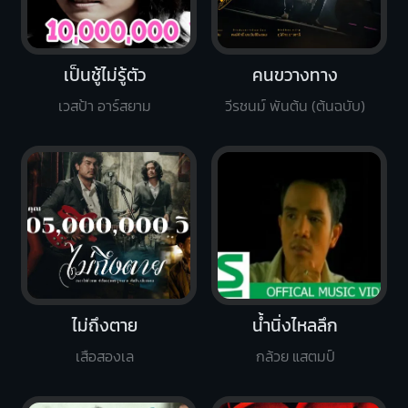
เป็นชู้ไม่รู้ตัว
คนขวางทาง
เวสป้า อาร์สยาม
วีรชนม์ พันต้น (ต้นฉบับ)
ไม่ถึงตาย
น้ำนิ่งไหลลึก
เสือสองเล
กล้วย แสตมป์