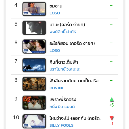
-
4
ซมซาน
LOSO
-
5
มานะ (คอร์ด ง่ายๆ)
พงษ์สิทธิ์ คำภีร์
-
6
อะไรก็ยอม (คอร์ด ง่ายๆ)
LOSO
-
7
คืนที่ดาวเต็มฟ้า
ปราโมทย์ วิเลปะนะ
-
8
ฟ้าสีครามกับความเป็นจริง
BOVINI
▲
9
เพราะพี่รักจริง
+5
หนึ่ง บีเคแบนด์
▼
10
ไหนว่าจะไม่หลอกกัน (คอร์ด ง่ายๆ)
-1
SILLY FOOLS