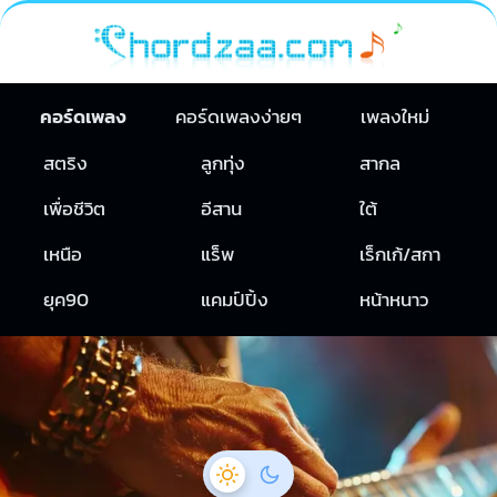
คอร์ดเพลง
คอร์ดเพลงง่ายๆ
เพลงใหม่
สตริง
ลูกทุ่ง
สากล
เพื่อชีวิต
อีสาน
ใต้
เหนือ
แร็พ
เร็กเก้/สกา
ยุค90
แคมป์ปิ้ง
หน้าหนาว