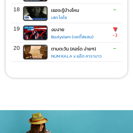
-
18
เธอจะรู้บ้างไหม
เสก โลโซ
▼
19
งมงาย
-3
Bodyslam (บอดี้สแลม)
-
20
ตามตะวัน (คอร์ด ง่ายๆ)
NUM KALA x แอ๊ด คาราบาว