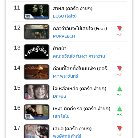
-
11
สาหัส (คอร์ด ง่ายๆ)
LOSO (โลโซ)
▼
12
กลัวว่าฉันจะไม่เสียใจ (Fear)
-2
PURPEECH
-
13
ย้ายป่า
คณะขวัญใจ ft.หงา คาราวาน
▼
14
ก่อนที่โลกทั้งใบมันพัง (คอร์ด ง่ายๆ)
-2
Mr’ พระจันทร์
▲
15
ใจเหลือเหลือ (คอร์ด ง่ายๆ)
+2
Dr.Fuu
▲
16
เหงา คิดถึง รอ (คอร์ด ง่ายๆ)
+3
เสก โลโซ
▼
17
เสมอ (คอร์ด ง่ายๆ)
-2
พงษ์สิทธิ์ คำภีร์