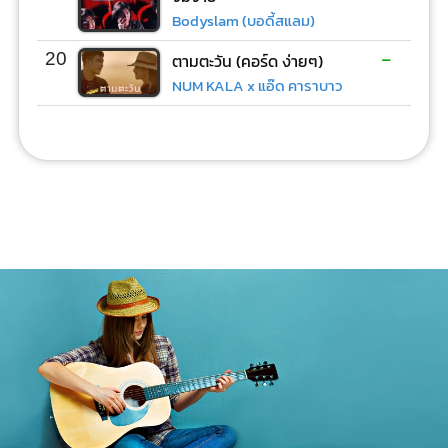
Bodyslam (บอดี้สแลม)
-
20
ตามตะวัน (คอร์ด ง่ายๆ)
NUM KALA x แอ๊ด คาราบาว