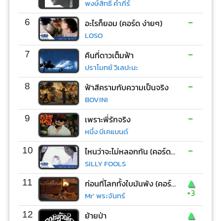
พงษ์สิทธิ์ คำภีร์
-
6
อะไรก็ยอม (คอร์ด ง่ายๆ)
LOSO
-
7
คืนที่ดาวเต็มฟ้า
ปราโมทย์ วิเลปะนะ
-
8
ฟ้าสีครามกับความเป็นจริง
BOVINI
-
9
เพราะพี่รักจริง
หนึ่ง บีเคแบนด์
-
10
ไหนว่าจะไม่หลอกกัน (คอร์ด ง่ายๆ)
SILLY FOOLS
▲
11
ก่อนที่โลกทั้งใบมันพัง (คอร์ด ง่ายๆ)
+3
Mr’ พระจันทร์
▲
12
ย้ายป่า