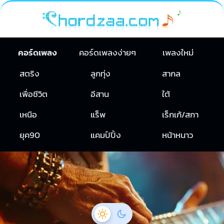
คอร์ดเพลง
คอร์ดเพลงง่ายๆ
เพลงใหม่
สตริง
ลูกทุ่ง
สากล
เพื่อชีวิต
อีสาน
ใต้
เหนือ
แร็พ
เร็กเก้/สกา
ยุค90
แคมป์ปิ้ง
หน้าหนาว