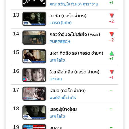
+1
คณะขวัญใจ ft.หงา คาราวาน
▼
13
สาหัส (คอร์ด ง่ายๆ)
-2
LOSO (โลโซ)
▼
14
กลัวว่าฉันจะไม่เสียใจ (Fear)
-2
PURPEECH
▲
15
เหงา คิดถึง รอ (คอร์ด ง่ายๆ)
+1
เสก โลโซ
▼
16
ใจเหลือเหลือ (คอร์ด ง่ายๆ)
-1
Dr.Fuu
-
17
เสมอ (คอร์ด ง่ายๆ)
พงษ์สิทธิ์ คำภีร์
-
18
เธอจะรู้บ้างไหม
เสก โลโซ
-
19
งมงาย