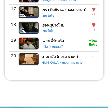
▼
17
เหงา คิดถึง รอ (คอร์ด ง่ายๆ)
-1
เสก โลโซ
▼
18
เธอจะรู้บ้างไหม
-1
เสก โลโซ
+New
19
เพราะพี่รักจริง
Entry
หนึ่ง บีเคแบนด์
-
20
ตามตะวัน (คอร์ด ง่ายๆ)
NUM KALA x แอ๊ด คาราบาว