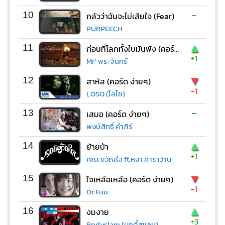
-
10
กลัวว่าฉันจะไม่เสียใจ (Fear)
PURPEECH
▲
11
ก่อนที่โลกทั้งใบมันพัง (คอร์ด ง่ายๆ)
+1
Mr’ พระจันทร์
▼
12
สาหัส (คอร์ด ง่ายๆ)
-1
LOSO (โลโซ)
-
13
เสมอ (คอร์ด ง่ายๆ)
พงษ์สิทธิ์ คำภีร์
▲
14
ย้ายป่า
+1
คณะขวัญใจ ft.หงา คาราวาน
▼
15
ใจเหลือเหลือ (คอร์ด ง่ายๆ)
-1
Dr.Fuu
▲
16
งมงาย
+3
Bodyslam (บอดี้สแลม)