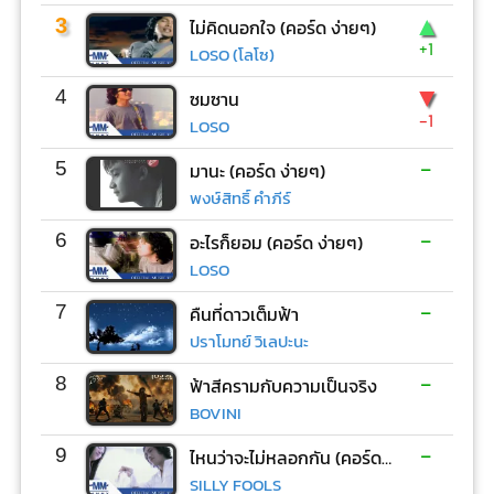
▲
3
ไม่คิดนอกใจ (คอร์ด ง่ายๆ)
+1
LOSO (โลโซ)
▼
4
ซมซาน
-1
LOSO
-
5
มานะ (คอร์ด ง่ายๆ)
พงษ์สิทธิ์ คำภีร์
-
6
อะไรก็ยอม (คอร์ด ง่ายๆ)
LOSO
-
7
คืนที่ดาวเต็มฟ้า
ปราโมทย์ วิเลปะนะ
-
8
ฟ้าสีครามกับความเป็นจริง
BOVINI
-
9
ไหนว่าจะไม่หลอกกัน (คอร์ด ง่ายๆ)
SILLY FOOLS