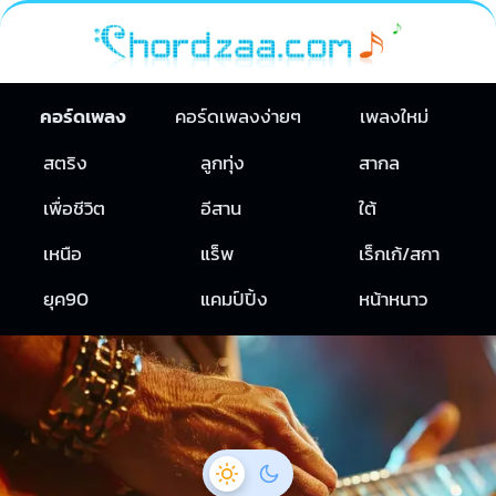
คอร์ดเพลง
คอร์ดเพลงง่ายๆ
เพลงใหม่
สตริง
ลูกทุ่ง
สากล
เพื่อชีวิต
อีสาน
ใต้
เหนือ
แร็พ
เร็กเก้/สกา
ยุค90
แคมป์ปิ้ง
หน้าหนาว