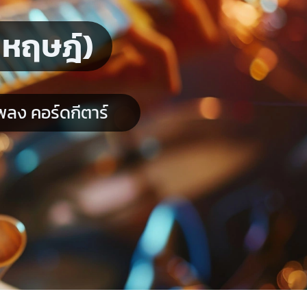
 หฤษฎ์)
ลง คอร์ดกีตาร์