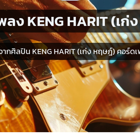
พลง KENG HARIT (เก่ง
ากศิลปิน KENG HARIT (เก่ง หฤษฎ์) คอร์ดเพ