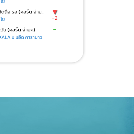
ลโซ
▼
เหงา คิดถึง รอ (คอร์ด ง่ายๆ)
-2
ลโซ
-
วัน (คอร์ด ง่ายๆ)
ALA x แอ๊ด คาราบาว