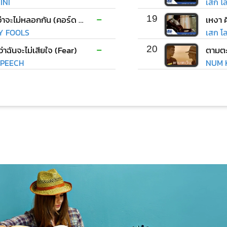
INI
เสก โ
-
ไหนว่าจะไม่หลอกกัน (คอร์ด ง่ายๆ)
19
LY FOOLS
เสก โ
-
ว่าฉันจะไม่เสียใจ (Fear)
20
ตามตะ
PEECH
NUM K