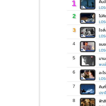
1
คืนจ
LOS
2
ไม่ค
LOS
3
ใจสั
LOS
4
ซมซ
LOS
5
มานะ
พงษ์ส
6
อะไร
LOS
7
คืนท
ปราโ
8
ฟ้าส