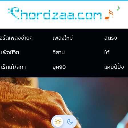
อร์ดเพลงง่ายๆ
เพลงใหม่
สตริง
เพื่อชีวิต
อีสาน
ใต้
เร็กเก้/สกา
ยุค90
แคมป์ปิ้ง