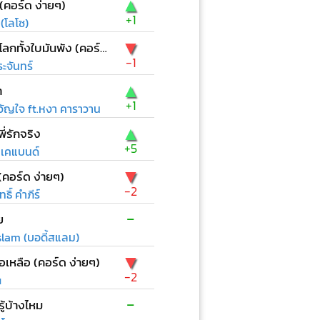
▲
 (คอร์ด ง่ายๆ)
+1
(โลโซ)
▼
ก่อนที่โลกทั้งใบมันพัง (คอร์ด ง่ายๆ)
-1
ะจันทร์
▲
า
+1
ัญใจ ft.หงา คาราวาน
▲
ี่รักจริง
+5
บีเคแบนด์
▼
(คอร์ด ง่ายๆ)
-2
ธิ์ คำภีร์
-
ย
lam (บอดี้สแลม)
▼
ือเหลือ (คอร์ด ง่ายๆ)
-2
u
-
ู้บ้างไหม