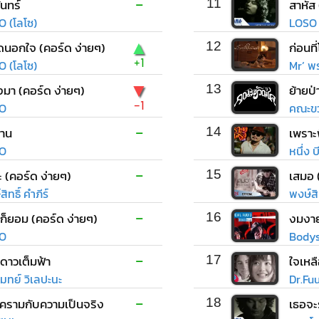
-
ันทร์
11
สาหัส
O (โลโซ)
LOSO 
▲
ิดนอกใจ (คอร์ด ง่ายๆ)
12
+1
O (โลโซ)
Mr’ พร
▼
่งมา (คอร์ด ง่ายๆ)
13
ย้ายป่
-1
O
คณะขว
-
าน
14
เพราะพ
O
หนึ่ง 
-
 (คอร์ด ง่ายๆ)
15
เสมอ 
ิทธิ์ คำภีร์
พงษ์สิท
-
ก็ยอม (คอร์ด ง่ายๆ)
16
งมงา
O
Bodys
-
ี่ดาวเต็มฟ้า
17
ใจเหล
มทย์ วิเลปะนะ
Dr.Fu
-
ีครามกับความเป็นจริง
18
เธอจะร