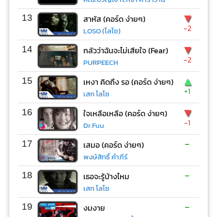
▼
13
สาหัส (คอร์ด ง่ายๆ)
-2
LOSO (โลโซ)
▼
14
กลัวว่าฉันจะไม่เสียใจ (Fear)
-2
PURPEECH
▲
15
เหงา คิดถึง รอ (คอร์ด ง่ายๆ)
+1
เสก โลโซ
▼
16
ใจเหลือเหลือ (คอร์ด ง่ายๆ)
-1
Dr.Fuu
-
17
เสมอ (คอร์ด ง่ายๆ)
พงษ์สิทธิ์ คำภีร์
-
18
เธอจะรู้บ้างไหม
เสก โลโซ
-
19
งมงาย