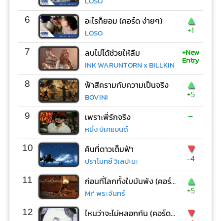
LOSO
▲
6
อะไรก็ยอม (คอร์ด ง่ายๆ)
+1
LOSO
+New
7
ลบไม่ได้ช่วยให้ลืม
Entry
INK WARUNTORN x BILLKIN
▲
8
ฟ้าสีครามกับความเป็นจริง
+5
BOVINI
-
9
เพราะพี่รักจริง
หนึ่ง บีเคแบนด์
▼
10
คืนที่ดาวเต็มฟ้า
-4
ปราโมทย์ วิเลปะนะ
▲
11
ก่อนที่โลกทั้งใบมันพัง (คอร์ด ง่ายๆ)
+5
Mr’ พระจันทร์
▼
12
ไหนว่าจะไม่หลอกกัน (คอร์ด ง่ายๆ)