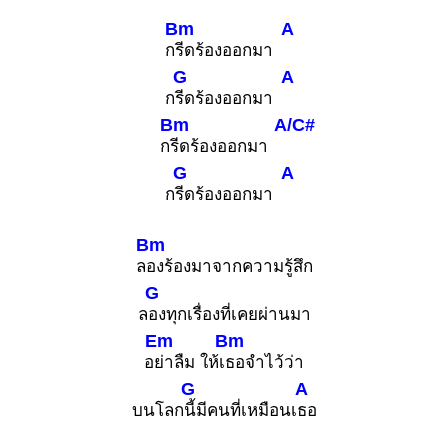
Bm
A
ก
รีดร้องออกมา
G
A
ก
รีดร้องออกมา
Bm
A/C#
ก
รีดร้องออกมา
G
A
ก
รีดร้องออกมา
Bm
ล
องร้องมาจากความรู้สึก
G
ล
องทุกเรื่องที่เคยผ่านมา
Em
Bm
อ
ย่าลืม ให้เ
ธอจำไว้ว่า
G
A
บนโลก
นี้มีคนที่เหมือนเ
ธอ