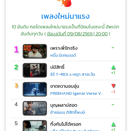
เพลงใหม่มาแรง
10 อันดับ คอร์ดเพลงใหม่มาแรงเป็นที่นิยมในขณะนี้ อัพเดท
อันดับทุกวัน (
ข้อมูลวันที่ 09/08/2569 | 20:00
)
-
1
เพราะพี่รักจริง
หนึ่ง บีเคแบนด์
▲
2
บ่มีสิทธิ์
+1
ธีร์ T-REX x หยุด สาละวัน
▼
3
ขาดความอบอุ่น
-1
FREEHAND (genie Verse Vol.1)
-
4
บุญผลาบ่ฮอด
อ้ายแมน ภิสิทธิ์พงษ์
▲
5
ทิ้งกันไม่ได้หรอก
+1