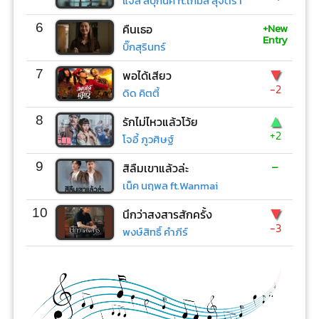
แจ๊ส สปุ๊กนิค ft.เกมส์ สุจิตรา
+New
6
คืนเธอ
Entry
บิ๊กสุรินทร์
▼
7
พอได้เสียว
-2
ดิด คิตตี้
▲
8
รักไม่ไหวแล้วโว้ย
+2
โจอี้ ภูวศิษฐ์
-
9
สิลืมเขาแล้วล่ะ
เน็ค นฤพล ft.Wanmai
▼
10
นึกว่าสงสารสักครั้ง
-3
พงษ์สิทธิ์ คำภีร์