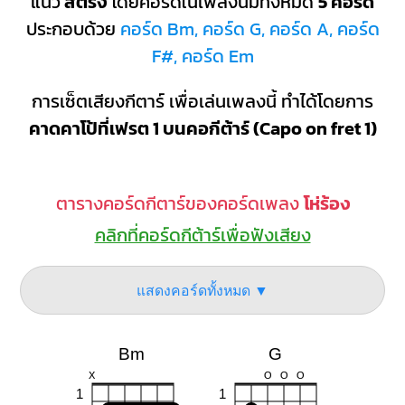
แนว
สตริง
โดยคอร์ดในเพลงนี้มีทั้งหมด
5 คอร์ด
ประกอบด้วย
คอร์ด Bm, คอร์ด G, คอร์ด A, คอร์ด
F#, คอร์ด Em
การเซ็ตเสียงกีตาร์ เพื่อเล่นเพลงนี้ ทำได้โดยการ
คาดคาโป้ที่เฟรต 1 บนคอกีต้าร์ (Capo on fret 1)
ตารางคอร์ดกีตาร์ของคอร์ดเพลง
โห่ร้อง
คลิกที่คอร์ดกีต้าร์เพื่อฟังเสียง
แสดงคอร์ดทั้งหมด ▼
Bm
G
X
O
O
O
1
1