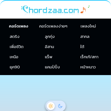
คอร์ดเพลง
คอร์ดเพลงง่ายๆ
เพลงใหม่
สตริง
ลูกทุ่ง
สากล
เพื่อชีวิต
อีสาน
ใต้
เหนือ
แร็พ
เร็กเก้/สกา
ยุค90
แคมป์ปิ้ง
หน้าหนาว