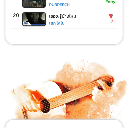
Entry
PURPEECH
▼
20
เธอจะรู้บ้างไหม
-2
เสก โลโซ