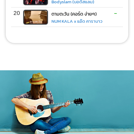
Bodyslam (บอดี้สแลม)
-
20
ตามตะวัน (คอร์ด ง่ายๆ)
NUM KALA x แอ๊ด คาราบาว