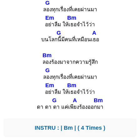
G
ล
องทุกเรื่องที่เคยผ่านมา
Em
Bm
อ
ย่าลืม ให้เ
ธอจำไว้ว่า
G
A
บนโลก
นี้มีคนที่เหมือนเ
ธอ
Bm
ล
องร้องมาจากความรู้สึก
G
ล
องทุกเรื่องที่เคยผ่านมา
Em
Bm
อ
ย่าลืม ให้เ
ธอจำไว้ว่า
G
A
Bm
ดา ดา
ดา แค่เพี
ยงร้องออก
มา
INSTRU : |
Bm
| ( 4 Times )