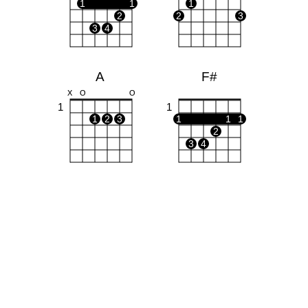
1
1
1
2
2
3
3
4
A
F#
X
O
O
1
1
1
2
3
1
1
1
2
3
4
Em
O
O
O
O
1
2
3