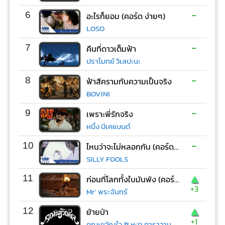
-
6
อะไรก็ยอม (คอร์ด ง่ายๆ)
LOSO
-
7
คืนที่ดาวเต็มฟ้า
ปราโมทย์ วิเลปะนะ
-
8
ฟ้าสีครามกับความเป็นจริง
BOVINI
-
9
เพราะพี่รักจริง
หนึ่ง บีเคแบนด์
-
10
ไหนว่าจะไม่หลอกกัน (คอร์ด ง่ายๆ)
SILLY FOOLS
▲
11
ก่อนที่โลกทั้งใบมันพัง (คอร์ด ง่ายๆ)
+3
Mr’ พระจันทร์
▲
12
ย้ายป่า
+1
คณะขวัญใจ ft.หงา คาราวาน