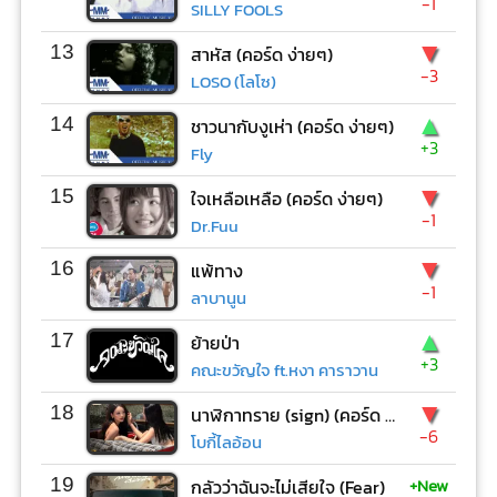
-1
SILLY FOOLS
▼
13
สาหัส (คอร์ด ง่ายๆ)
-3
LOSO (โลโซ)
▲
14
ชาวนากับงูเห่า (คอร์ด ง่ายๆ)
+3
Fly
▼
15
ใจเหลือเหลือ (คอร์ด ง่ายๆ)
-1
Dr.Fuu
▼
16
แพ้ทาง
-1
ลาบานูน
▲
17
ย้ายป่า
+3
คณะขวัญใจ ft.หงา คาราวาน
▼
18
นาฬิกาทราย (sign) (คอร์ด ง่ายๆ)
-6
โบกี้ไลอ้อน
+New
19
กลัวว่าฉันจะไม่เสียใจ (Fear)