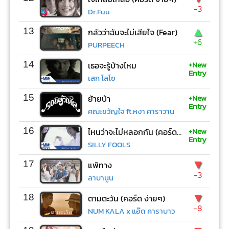
-3
Dr.Fuu
▲
13
กลัวว่าฉันจะไม่เสียใจ (Fear)
+6
PURPEECH
+New
14
เธอจะรู้บ้างไหม
Entry
เสก โลโซ
+New
15
ย้ายป่า
Entry
คณะขวัญใจ ft.หงา คาราวาน
+New
16
ไหนว่าจะไม่หลอกกัน (คอร์ด ง่ายๆ)
Entry
SILLY FOOLS
▼
17
แพ้ทาง
-3
ลาบานูน
▼
18
ตามตะวัน (คอร์ด ง่ายๆ)
-8
NUM KALA x แอ๊ด คาราบาว