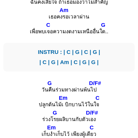
ฉันคงเสียใจ ถ้าเธอม
องว่าไม่สำคัญ
Am
เธอคง
รอเวลาผ่าน
C
G
เพื่อพบเ
จอความงดงามเหนืออื่นใ
ด..
INSTRU : |
C
|
G
|
C
|
G
|
|
C
|
G
|
Am
|
C
|
G
|
G
|
G
D/F#
วัน
คืนร่วมทางผ่านพ้นไ
ป
Em
C
ปลูกต้นไม้
เ บิกบานไว้ในใ
จ
G
D/F#
ร่วงโ
รยผลิบานกับตัวเ
อง
Em
C
เก็บ
งำเก็บไว้ เพียงผู้เดี
ยว