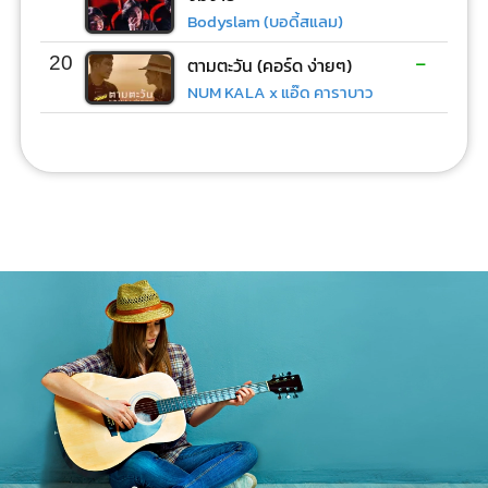
Bodyslam (บอดี้สแลม)
-
20
ตามตะวัน (คอร์ด ง่ายๆ)
NUM KALA x แอ๊ด คาราบาว