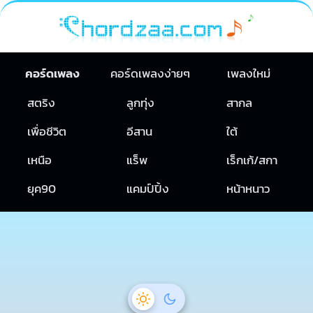
คอร์ดเพลง
คอร์ดเพลงง่ายๆ
เพลงใหม่
สตริง
ลูกทุ่ง
สากล
เพื่อชีวิต
อีสาน
ใต้
เหนือ
แร็พ
เร็กเก้/สกา
ยุค90
แคมป์ปิ้ง
หน้าหนาว