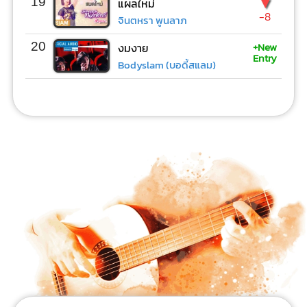
▼
19
แผลใหม่
-8
จินตหรา พูนลาภ
+New
20
งมงาย
Entry
Bodyslam (บอดี้สแลม)