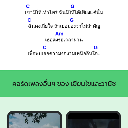
C
G
เ
ขามีให้เท่าไหร่ ฉันมีใ
ห้ได้เพียงแค่นั้น
C
G
ฉันคงเสียใจ ถ้าเธอม
องว่าไม่สำคัญ
Am
เธอคง
รอเวลาผ่าน
C
G
เพื่อพบเ
จอความงดงามเหนืออื่นใ
ด..
คอร์ดเพลงอื่นๆ ของ เขียนไขและวานิช