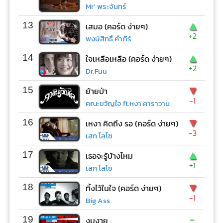
Mr’ พระจันทร์
▲
13
เสมอ (คอร์ด ง่ายๆ)
+2
พงษ์สิทธิ์ คำภีร์
▲
14
ใจเหลือเหลือ (คอร์ด ง่ายๆ)
+2
Dr.Fuu
▼
15
ย้ายป่า
-1
คณะขวัญใจ ft.หงา คาราวาน
▼
16
เหงา คิดถึง รอ (คอร์ด ง่ายๆ)
-3
เสก โลโซ
▲
17
เธอจะรู้บ้างไหม
+1
เสก โลโซ
▼
18
ทิ้งไว้ในใจ (คอร์ด ง่ายๆ)
-1
Big Ass
-
19
งมงาย