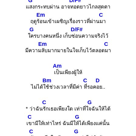
G
D/F#
แ
สงกระทบผ่าน อาจท
อดยาวไกลสุดตา
Em
C
ฤดูร้
อนเข้าเผชิญเรื่องราวที่ผ่าน
มา
G
D/F#
ใ
ครบางคนหนึ่ง เก็บซ่
อนความจริงไว้
Em
C
มีความ
ลับมากมายในใจเก็บไว้ตลอด
มา
Am
เ
ป็นเพียงผู้ให้
Bm
C
D
ไม่ได้ใ
ช้ช่วงเวลาที่มีค่า
ที่รอค
อย..
C
G
* ว่าฉัน
รักเธอเพียงใด เท่าที่ใ
จฉันให้ได้
C
G
เ
ขามีให้เท่าไหร่ ฉันมีใ
ห้ได้เพียงแค่นั้น
C
G