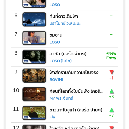
LOSO
-
6
คืนที่ดาวเต็มฟ้า
ปราโมทย์ วิเลปะนะ
-
7
ซมซาน
LOSO
+New
8
สาหัส (คอร์ด ง่ายๆ)
Entry
LOSO (โลโซ)
▼
9
ฟ้าสีครามกับความเป็นจริง
-1
BOVINI
▲
10
ก่อนที่โลกทั้งใบมันพัง (คอร์ด ง่ายๆ)
+3
Mr’ พระจันทร์
▲
11
ชาวนากับงูเห่า (คอร์ด ง่ายๆ)
+7
Fly
▼
12
ใจเหลือเหลือ (คอร์ด ง่ายๆ)