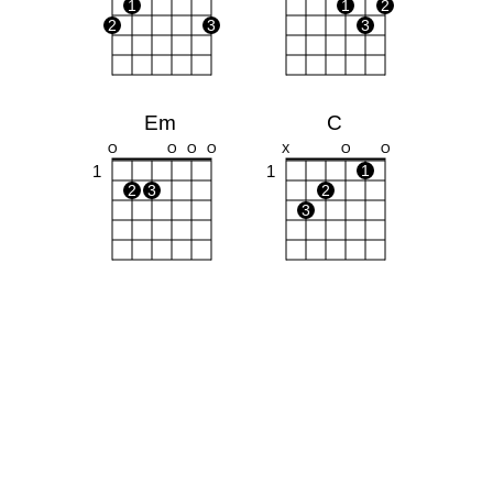
1
1
2
2
3
3
Em
C
O
O
O
O
X
O
O
1
1
1
2
3
2
3
Am
Bm
X
O
O
X
1
1
1
2
3
1
1
2
3
4