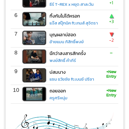
+1
ธีร์ T-REX x หยุด สาละวัน
▲
6
ทิ้งกันไม่ได้หรอก
+3
แจ๊ส สปุ๊กนิค ft.เกมส์ สุจิตรา
▼
7
บุญผลาบ่ฮอด
-2
อ้ายแมน ภิสิทธิ์พงษ์
-
8
นึกว่าสงสารสักครั้ง
พงษ์สิทธิ์ คำภีร์
+New
9
บ่สมนาง
Entry
แซม ธวัชชัย ft.เบนซ์ ปรีชา
+New
10
ถอยออก
Entry
ครูศรีหนุ่ม