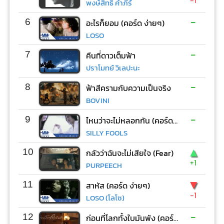
พงษ์สิทธิ์ คำภีร์
-
6
อะไรก็ยอม (คอร์ด ง่ายๆ)
LOSO
-
7
คืนที่ดาวเต็มฟ้า
ปราโมทย์ วิเลปะนะ
-
8
ฟ้าสีครามกับความเป็นจริง
BOVINI
-
9
ไหนว่าจะไม่หลอกกัน (คอร์ด ง่ายๆ)
SILLY FOOLS
▲
10
กลัวว่าฉันจะไม่เสียใจ (Fear)
+1
PURPEECH
▼
11
สาหัส (คอร์ด ง่ายๆ)
-1
LOSO (โลโซ)
-
12
ก่อนที่โลกทั้งใบมันพัง (คอร์ด ง่ายๆ)