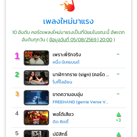
เพลงใหม่มาแรง
10 อันดับ คอร์ดเพลงใหม่มาแรงเป็นที่นิยมในขณะนี้ อัพเดท
อันดับทุกวัน (
ข้อมูลวันที่ 05/08/2569 | 20:00
)
-
1
เพราะพี่รักจริง
หนึ่ง บีเคแบนด์
-
2
นาฬิกาทราย (sign) (คอร์ด ง่ายๆ)
โบกี้ไลอ้อน
-
3
ขาดความอบอุ่น
FREEHAND (genie Verse Vol.1)
▲
4
พอได้เสียว
+3
ดิด คิตตี้
▲
5
บ่มีสิทธิ์