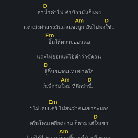
D
ค่า
น้ำค่าไฟ ค่าข้าวมันก็แพง
Am
D
แต่แม่งค่าแรงมันแสนจะ
ถูก มันไม่พอ
ใช้..
Em
ยิ้มให้ความอ่อนแอ
และไม่ยอมแพ้ไอ้คำว่าขัดสน
D
สู้ดิ้นรนจนแทบขาดใจ
Am
D
ก็เพื่อวันใ
หม่ ที่ดีกว่า
นี้..
Em
* ไม่เคยแ
คร์ ไม่สนว่าคนเขาจะมอง
D
หรือโดนเหยียดยาม ก็ตามแต่
ใจเขา
Am