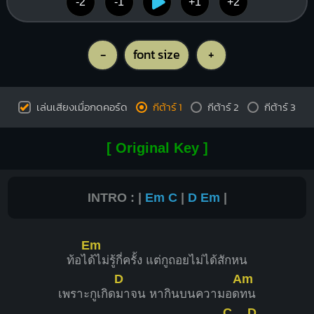
-2
-1
+1
+2
-
font size
+
เล่นเสียงเมื่อกดคอร์ด
กีต้าร์ 1
กีต้าร์ 2
กีต้าร์ 3
[ Original Key ]
INTRO : |
Em
C
|
D
Em
|
Em
ท้อไ
ด้ไม่รู้กี่ครั้ง แต่กูถอยไม่ได้สักหน
D
Am
เพราะกูเกิด
มาจน หากินบนความอด
ทน
C
D