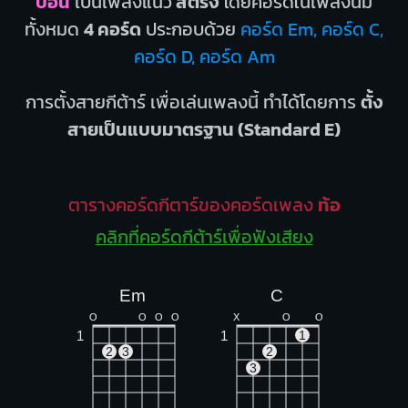
บอน
เป็นเพลงแนว
สตริง
โดยคอร์ดในเพลงนี้มี
ทั้งหมด
4 คอร์ด
ประกอบด้วย
คอร์ด Em, คอร์ด C,
คอร์ด D, คอร์ด Am
การตั้งสายกีต้าร์ เพื่อเล่นเพลงนี้ ทำได้โดยการ
ตั้ง
สายเป็นแบบมาตรฐาน (Standard E)
ตารางคอร์ดกีตาร์ของคอร์ดเพลง
ท้อ
คลิกที่คอร์ดกีต้าร์เพื่อฟังเสียง
Em
C
O
O
O
O
X
O
O
1
1
1
2
3
2
3