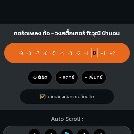
คอร์ดเพลง ท้อ - วงสติ๊กเกอร์ ft.วุฒิ ป่าบอน
0
-9
-8
-7
-6
-5
-4
-3
-2
-1
+1
+2
⟲ รีเซ็ต
− ลดคีย์
+ เพิ่มคีย์
เล่นเสียงเมื่อกดเปลี่ยนคีย์
Auto Scroll :