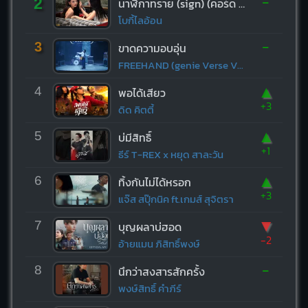
-
2
นาฬิกาทราย (sign) (คอร์ด ง่ายๆ)
โบกี้ไลอ้อน
-
3
ขาดความอบอุ่น
FREEHAND (genie Verse Vol.1)
▲
4
พอได้เสียว
+3
ดิด คิตตี้
▲
5
บ่มีสิทธิ์
+1
ธีร์ T-REX x หยุด สาละวัน
▲
6
ทิ้งกันไม่ได้หรอก
+3
แจ๊ส สปุ๊กนิค ft.เกมส์ สุจิตรา
▼
7
บุญผลาบ่ฮอด
-2
อ้ายแมน ภิสิทธิ์พงษ์
-
8
นึกว่าสงสารสักครั้ง
พงษ์สิทธิ์ คำภีร์