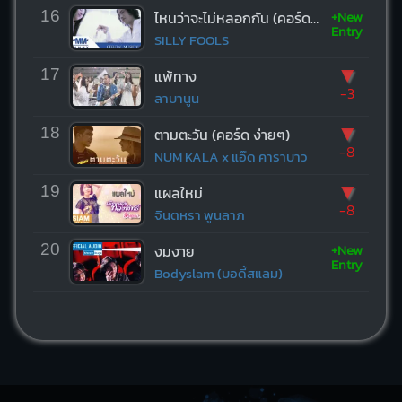
+New
16
ไหนว่าจะไม่หลอกกัน (คอร์ด ง่ายๆ)
Entry
SILLY FOOLS
▼
17
แพ้ทาง
-3
ลาบานูน
▼
18
ตามตะวัน (คอร์ด ง่ายๆ)
-8
NUM KALA x แอ๊ด คาราบาว
▼
19
แผลใหม่
-8
จินตหรา พูนลาภ
+New
20
งมงาย
Entry
Bodyslam (บอดี้สแลม)