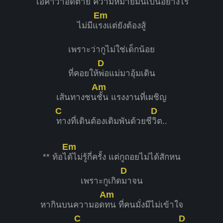
ไอ้คำว่าอด
ตาย ความหมายมันเป็นอย่าง
ไร
Em
ไม่มีแ
รงแต่ยังต้องสู้
เพราะว่ากูไม่ใช่เด็กน้อย
D
ที่คอยให้
พ่อแม่มาอุ้มเดิน
Am
เส้นทางชน
ชั้น แรงงานที่เผชิญ
C
D
ทางที่เดินต้องเดิมพันด้วยชี
วิต..
Em
** ท้อไ
ด้ไม่รู้กี่ครั้ง แต่กูถอยไม่ได้สักหน
D
เพราะกูเกิด
มาจน
Am
หากินบนความอด
ทน ที่คนมั่งมีไม่เข้าใจ
C
D