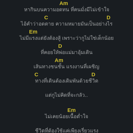
Am
หากินบนความอด
ทน ที่คนมั่งมีไม่เข้าใจ
C
D
ไอ้คำว่าอด
ตาย ความหมายมันเป็นอย่าง
ไร
Em
ไม่มีแ
รงแต่ยังต้องสู้ เพราะว่ากูไม่ใช่เด็กน้อย
D
ที่คอยให้
พ่อแม่มาอุ้มเดิน
Am
เส้นทางชน
ชั้น แรงงานที่เผชิญ
C
D
ทางที่เดินต้องเดิมพันด้วยชี
วิต
แต่กูไม่คิดที่จะกลัว..
Em
ไม่เคยน้อยเ
นื้อต่ำใจ
ชีวิตที่ต้องใช้แค่เพียงเรี่ยวแรง