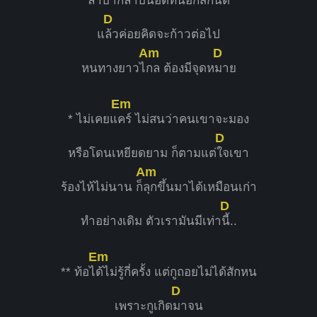
ลำบากลำบนอดทนอีกสักนิด
D
แ
ล้วค่อยคิดจะก้าวต่อไป
Am
D
หนทางยาวไ
กล ต้องมีจุดห
มาย
Em
* ไม่เคยแ
คร์ ไม่สนว่าคนเขาจะมอง
D
หรือโดนเหยียดยาม ก็ตามแต่
ใจเขา
Am
ร้องไห้ไม่นาน ก็
ลุกขึ้นมาได้เหมือนเก่า
D
ทำอย่างเดิม ตัวเรามันมีเท่า
นี้..
Em
** ท้อไ
ด้ไม่รู้กี่ครั้ง แต่กูถอยไม่ได้สักหน
D
เพราะกูเกิด
มาจน