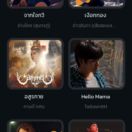
จากใจกวี
เงือกทอง
ช่างโคช (สุนทรภู่)
อ่าวอันดา (เสือสองเล Cover)
อสูรกาย
Hello Mama
กานต์ ทศน
TaitosmitH