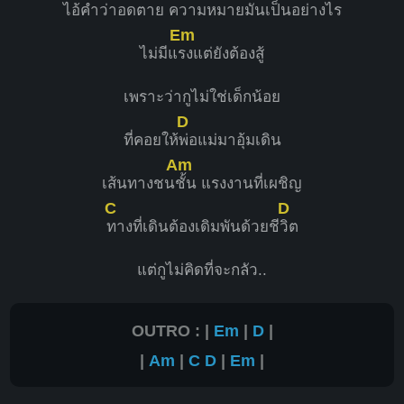
ไอ้คำว่าอด
ตาย ความหมายมันเป็นอย่าง
ไร
Em
ไม่มีแ
รงแต่ยังต้องสู้
เพราะว่ากูไม่ใช่เด็กน้อย
D
ที่คอยให้
พ่อแม่มาอุ้มเดิน
Am
เส้นทางชน
ชั้น แรงงานที่เผชิญ
C
D
ทางที่เดินต้องเดิมพันด้วยชี
วิต
แต่กูไม่คิดที่จะกลัว..
OUTRO : |
Em
|
D
|
|
Am
|
C
D
|
Em
|