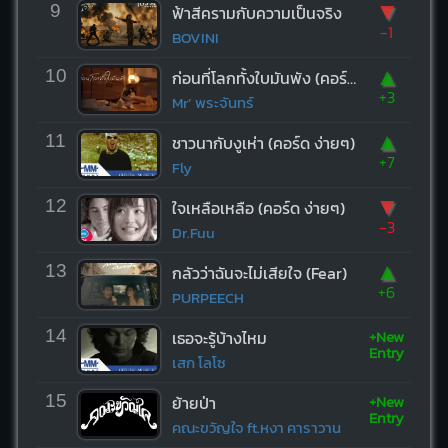
▼
9
ฟ้าสีครามกับความเป็นจริง
-1
BOVINI
▲
10
ก่อนที่โลกทั้งใบมันพัง (คอร์ด ง่ายๆ)
+3
Mr’ พระจันทร์
▲
11
ชาวนากับงูเห่า (คอร์ด ง่ายๆ)
+7
Fly
▼
12
ใจเหลือเหลือ (คอร์ด ง่ายๆ)
-3
Dr.Fuu
▲
13
กลัวว่าฉันจะไม่เสียใจ (Fear)
+6
PURPEECH
+New
14
เธอจะรู้บ้างไหม
Entry
เสก โลโซ
+New
15
ย้ายป่า
Entry
คณะขวัญใจ ft.หงา คาราวาน