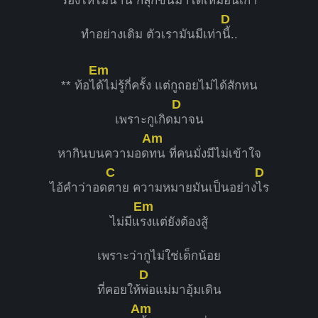
ร้องไห้ไม่นาน ก็
ลุกขึ้นมาได้เหมือนเก่า
D
ทำอย่างเดิม ตัวเรามันมีเท่า
นี้..
Em
** ท้อไ
ด้ไม่รู้กี่ครั้ง แต่กูถอยไม่ได้สักหน
D
เพราะกูเกิด
มาจน
Am
หากินบนความอด
ทน ที่คนมั่งมีไม่เข้าใจ
C
D
ไอ้คำว่าอด
ตาย ความหมายมันเป็นอย่าง
ไร
Em
ไม่มีแ
รงแต่ยังต้องสู้
เพราะว่ากูไม่ใช่เด็กน้อย
D
ที่คอยให้
พ่อแม่มาอุ้มเดิน
Am