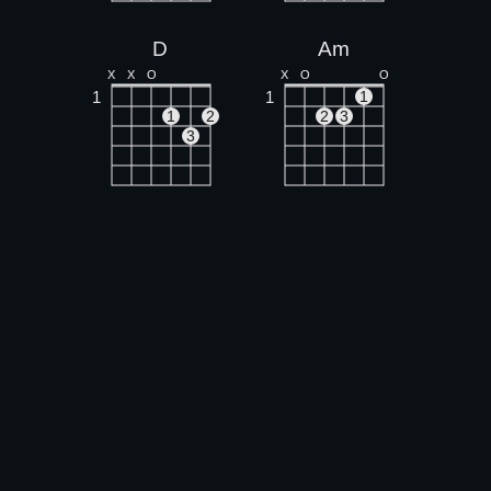
D
Am
X
X
O
X
O
O
1
1
1
1
2
2
3
3