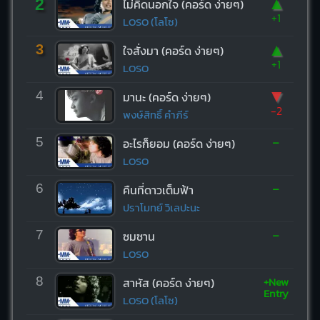
▲
2
ไม่คิดนอกใจ (คอร์ด ง่ายๆ)
+1
LOSO (โลโซ)
▲
3
ใจสั่งมา (คอร์ด ง่ายๆ)
+1
LOSO
▼
4
มานะ (คอร์ด ง่ายๆ)
-2
พงษ์สิทธิ์ คำภีร์
-
5
อะไรก็ยอม (คอร์ด ง่ายๆ)
LOSO
-
6
คืนที่ดาวเต็มฟ้า
ปราโมทย์ วิเลปะนะ
-
7
ซมซาน
LOSO
+New
8
สาหัส (คอร์ด ง่ายๆ)
Entry
LOSO (โลโซ)