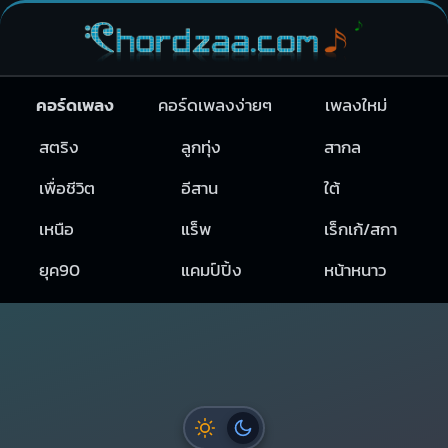
คอร์ดเพลง
คอร์ดเพลงง่ายๆ
เพลงใหม่
สตริง
ลูกทุ่ง
สากล
เพื่อชีวิต
อีสาน
ใต้
เหนือ
แร็พ
เร็กเก้/สกา
ยุค90
แคมป์ปิ้ง
หน้าหนาว