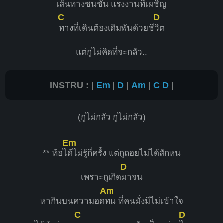
เส้นทางชน
ชั้น แรงงานที่เผชิญ
C
D
ทางที่เดินต้องเดิมพันด้วยชี
วิต
แต่กูไม่คิดที่จะกลัว..
INSTRU : |
Em
|
D
|
Am
|
C
D
|
(กูไม่กลัว กูไม่กลัว)
Em
** ท้อไ
ด้ไม่รู้กี่ครั้ง แต่กูถอยไม่ได้สักหน
D
เพราะกูเกิด
มาจน
Am
หากินบนความอด
ทน ที่คนมั่งมีไม่เข้าใจ
C
D