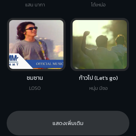
แสน นากา
โต๋เหน่อ
ซมซาน
ก้าวไป (Let’s go)
LOSO
หนุ่ม มีซอ
แสดงเพิ่มเติม