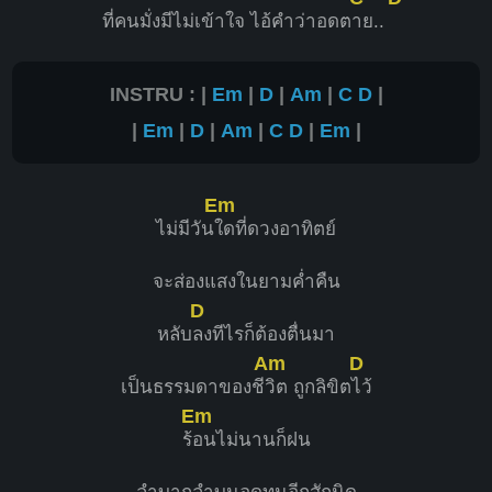
ที่คนมั่งมีไม่เข้าใจ ไอ้คำว่าอดต
าย..
INSTRU : |
Em
|
D
|
Am
|
C
D
|
|
Em
|
D
|
Am
|
C
D
|
Em
|
Em
ไม่มีวัน
ใดที่ดวงอาทิตย์
จะส่องแสงในยามค่ำคืน
D
หลับ
ลงทีไรก็ต้องตื่นมา
Am
D
เป็นธรรมดาของชี
วิต ถูกลิขิต
ไว้
Em
ร้
อนไม่นานก็ฝน